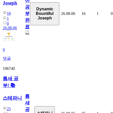
어
Joseph
공
Dynamic
부
16
26.08.06
16
1
0
Bountiful
Joseph
1
완
0
료
26.08.06
0
댓글
196740
틈새 공
부! 📚
틈
스테파니
새
25
공