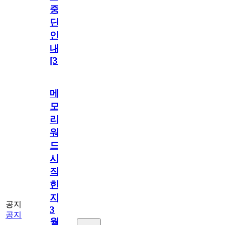
중
단
안
내
[
31
]
메
모
리
워
드
시
작
한
지
공지
3
공지
월