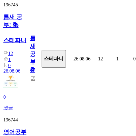
196745
틈새 공
부! 📚
틈
스테파니
새
12
공
스테파니
26.08.06
12
1
0
1
부!
0
📚
26.08.06
0
댓글
196744
영어공부