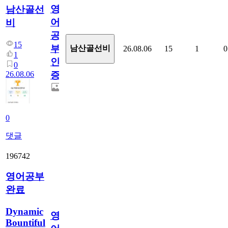
영
남산골선
어
비
공
15
부
남산골선비
26.08.06
15
1
0
1
인
0
26.08.06
증
0
댓글
196742
영어공부
완료
Dynamic
영
Bountiful