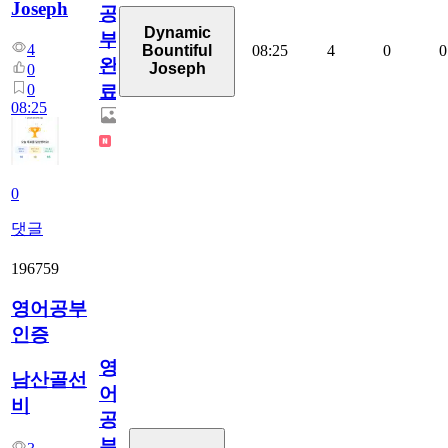
Joseph
공
Dynamic
부
4
08:25
4
0
0
Bountiful
완
Joseph
0
0
료
08:25
0
댓글
196759
영어공부
인증
영
남산골선
어
비
공
부