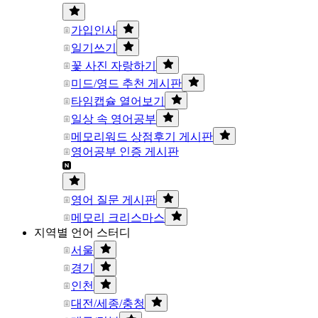
가입인사
일기쓰기
꽃 사진 자랑하기
미드/영드 추천 게시판
타임캡슐 열어보기
일상 속 영어공부
메모리워드 상점후기 게시판
영어공부 인증 게시판
영어 질문 게시판
메모리 크리스마스
지역별 언어 스터디
서울
경기
인천
대전/세종/충청