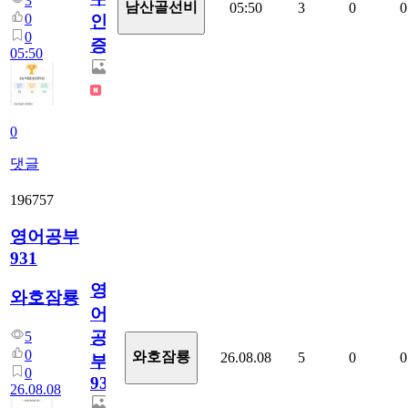
3
남산골선비
05:50
3
0
0
0
인
0
증
05:50
0
댓글
196757
영어공부
931
영
와호잠룡
어
공
5
0
와호잠룡
26.08.08
5
0
0
부
0
931
26.08.08