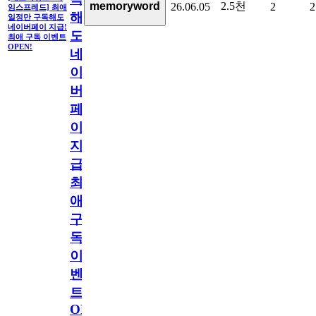
2.5천
memoryword
26.06.05
2
2
임스프레드] 최애
해
일정만 구독해도
네이버페이 지급!
도
최애 구독 이벤트
OPEN!
네
이
버
페
이
지
급!
최
애
구
독
이
벤
트
OPEN!