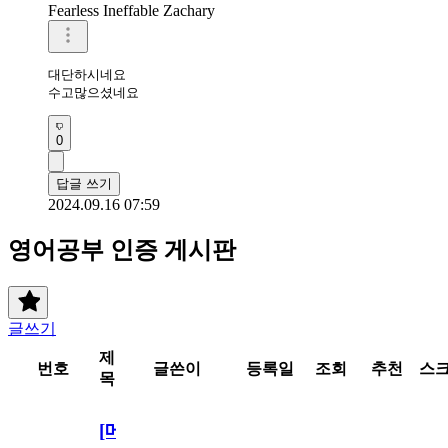
Fearless Ineffable Zachary
대단하시네요

수고많으셨네요
0
답글 쓰기
2024.09.16 07:59
영어공부 인증 게시판
글쓰기
제
번호
글쓴이
등록일
조회
추천
스
목
[메