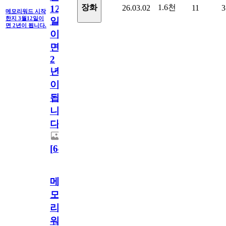
1.6천
장화
26.03.02
11
3
12
메모리워드 시작
한지 3월12일이
일
면 2년이 됩니다.
이
면
2
년
이
됩
니
다.
[
64
]
메
모
리
워