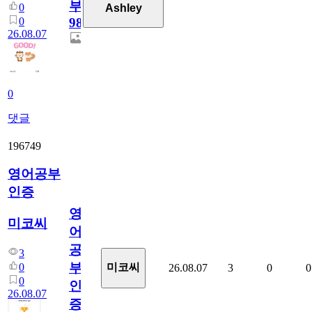
부
0
Ashley
0
98
26.08.07
0
댓글
196749
영어공부
인증
영
미코씨
어
공
3
부
0
미코씨
26.08.07
3
0
0
0
인
26.08.07
증