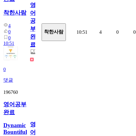
영
착한사람
어
공
4
부
0
착한사람
10:51
4
0
0
완
0
10:51
료
0
댓글
196760
영어공부
완료
영
Dynamic
Bountiful
어