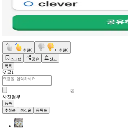
추천
0
비추천
0
스크랩
공유
신고
목록
댓글
1
사진첨부
등록
추천순
최신순
등록순