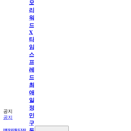
모
리
워
드
X
타
임
스
프
레
드]
최
애
일
정
공지
만
공지
구
독
[메모리워드X타