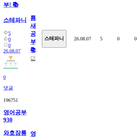
부! 📚
틈
스테파니
새
5
공
스테파니
26.08.07
5
0
0
0
부!
0
📚
26.08.07
0
댓글
196751
영어공부
930
와호잠룡
영