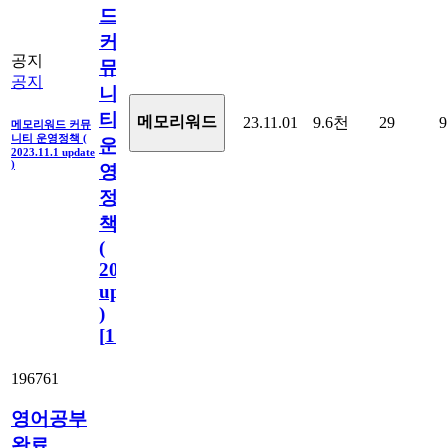
드
커
공지
뮤
공지
니
티
메모리워드
23.11.01
9.6천
29
9
메모리워드 커뮤
니티 운영정책 (
운
2023.11.1 update
)
영
정
책
(
2023.11.1
update
)
[
110
]
196761
영어공부
완료