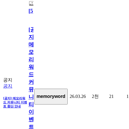
[
5
]
[공
지]
메
모
리
워
드
공지
커
공지
뮤
26.03.26
2천
21
1
memoryword
니
[공지] 메모리워
드 커뮤니티 이벤
티
트 중단 안내
이
벤
트