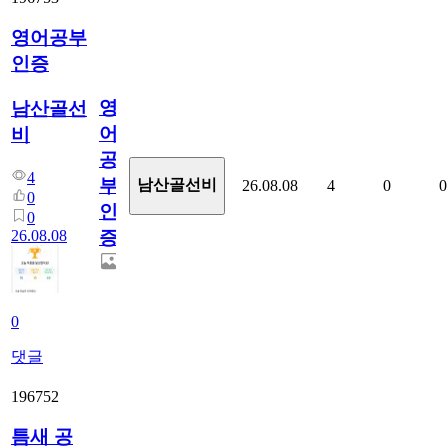
영어공부
인증
영
남산골선
어
비
공
4
부
남산골선비
26.08.08
4
0
0
0
인
0
26.08.08
증
0
댓글
196752
틈새 공