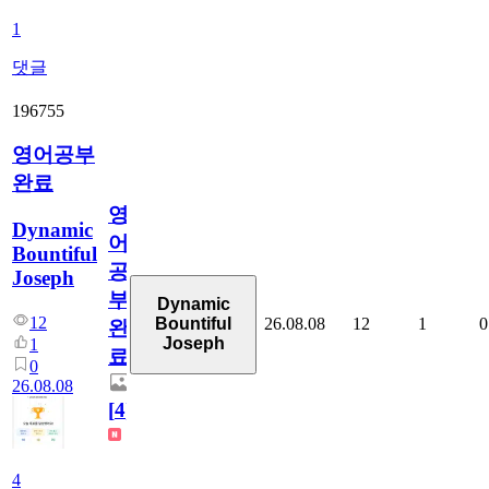
1
댓글
196755
영어공부
완료
영
Dynamic
어
Bountiful
공
Joseph
부
Dynamic
12
26.08.08
12
1
0
Bountiful
완
Joseph
1
료
0
26.08.08
[
4
]
4