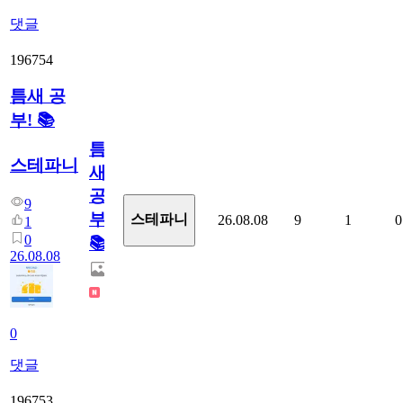
댓글
196754
틈새 공
부! 📚
틈
스테파니
새
공
9
부!
스테파니
26.08.08
9
1
0
1
0
📚
26.08.08
0
댓글
196753