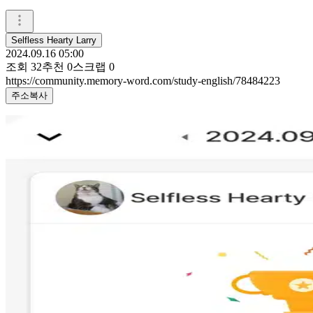
Selfless Hearty Larry
2024.09.16 05:00
조회
32
추천
0
스크랩
0
https://community.memory-word.com/study-english/78484223
주소복사