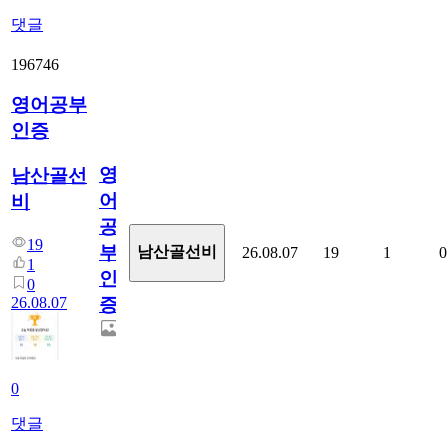
댓글
196746
영어공부
인증
영
남산골선
어
비
공
19
부
남산골선비
26.08.07
19
1
0
1
인
0
26.08.07
증
0
댓글