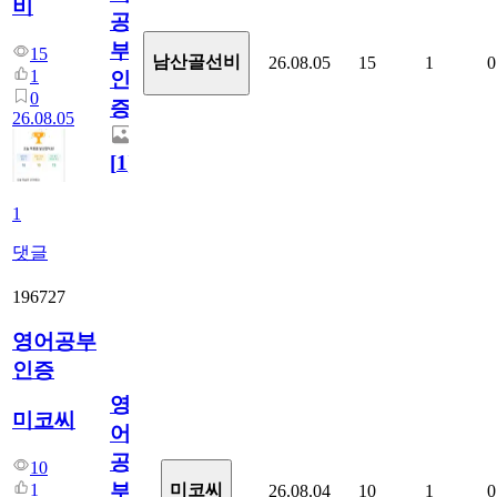
비
공
부
15
남산골선비
26.08.05
15
1
0
1
인
0
증
26.08.05
[
1
]
1
댓글
196727
영어공부
인증
영
미코씨
어
공
10
부
1
미코씨
26.08.04
10
1
0