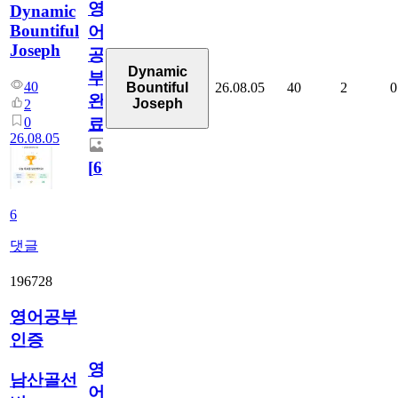
영
Dynamic
Bountiful
어
Joseph
공
Dynamic
부
40
26.08.05
40
2
0
Bountiful
완
Joseph
2
0
료
26.08.05
[
6
]
6
댓글
196728
영어공부
인증
영
남산골선
어