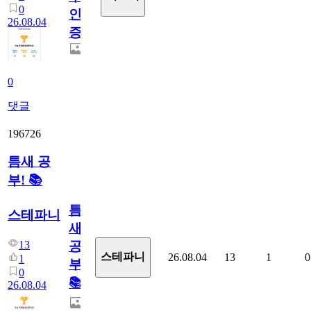
0
인
26.08.04
증
0
댓글
196726
틈새 공
부! 📚
틈
스테파니
새
13
공
스테파니
26.08.04
13
1
0
1
부!
0
📚
26.08.04