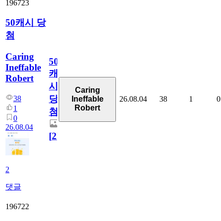
196723
50캐시 당
첨
Caring
50
Ineffable
캐
Robert
시
Caring
당
38
26.08.04
38
1
0
Ineffable
Robert
1
첨
0
26.08.04
[
2
]
2
댓글
196722