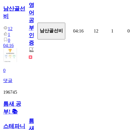
영
남산골선
어
비
공
부
12
남산골선비
04:16
12
1
0
1
인
0
증
04:16
0
댓글
196745
틈새 공
부! 📚
틈
스테파니
새