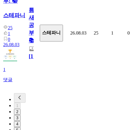
부! 📚
틈
스테파니
새
공
25
부!
스테파니
26.08.03
25
1
0
1
0
📚
26.08.03
[
1
]
1
댓글
1
2
3
4