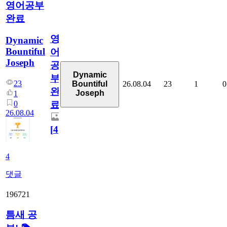
영어공부
완료
영
Dynamic
Bountiful
어
Joseph
공
Dynamic
부
23
26.08.04
23
1
0
Bountiful
완
Joseph
1
0
료
26.08.04
[
4
]
4
댓글
196721
틈새 공