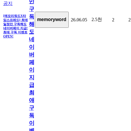
만
공지
구
독
[메모리워드X타
2.5천
memoryword
26.06.05
2
2
임스프레드] 최애
해
일정만 구독해도
네이버페이 지급!
도
최애 구독 이벤트
OPEN!
네
이
버
페
이
지
급!
최
애
구
독
이
벤