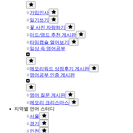
가입인사
일기쓰기
꽃 사진 자랑하기
미드/영드 추천 게시판
타임캡슐 열어보기
일상 속 영어공부
메모리워드 상점후기 게시판
영어공부 인증 게시판
영어 질문 게시판
메모리 크리스마스
지역별 언어 스터디
서울
경기
인천