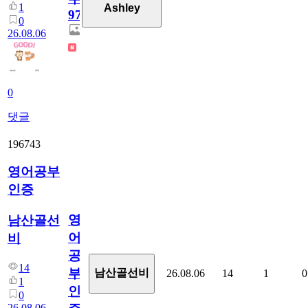
1
Ashley
97
0
26.08.06
0
댓글
196743
영어공부
인증
영
남산골선
어
비
공
14
부
남산골선비
26.08.06
14
1
0
1
인
0
26.08.06