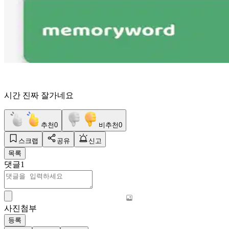
시간 진짜 잘가네요
추천
0
비추천
0
스크랩
공유
신고
목록
댓글
1
사진첨부
등록