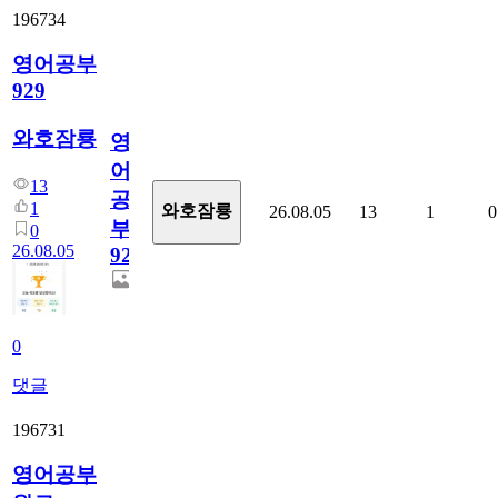
196734
영어공부
929
와호잠룡
영
어
13
공
1
와호잠룡
26.08.05
13
1
0
부
0
26.08.05
929
0
댓글
196731
영어공부