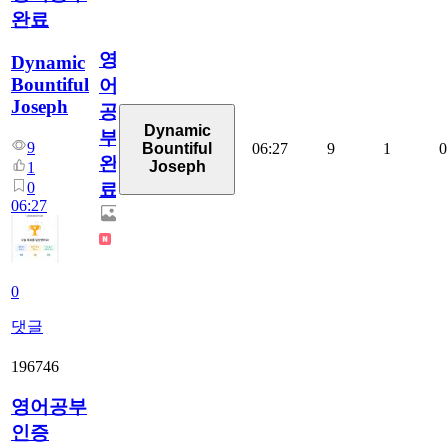
완료
영
Dynamic
Bountiful
어
Joseph
공
Dynamic
부
9
06:27
9
1
0
Bountiful
완
Joseph
1
0
료
06:27
0
댓글
196746
영어공부
인증