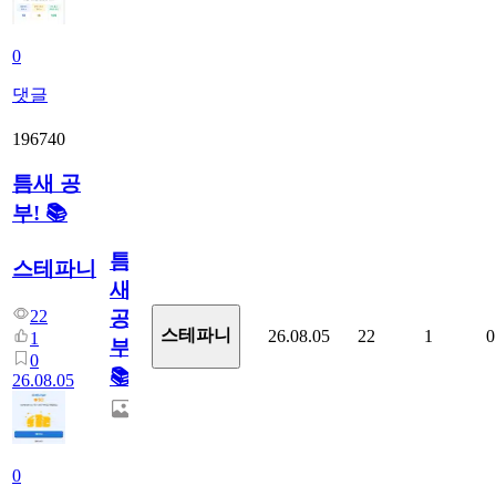
0
댓글
196740
틈새 공
부! 📚
틈
스테파니
새
22
공
스테파니
26.08.05
22
1
0
1
부!
0
📚
26.08.05
0