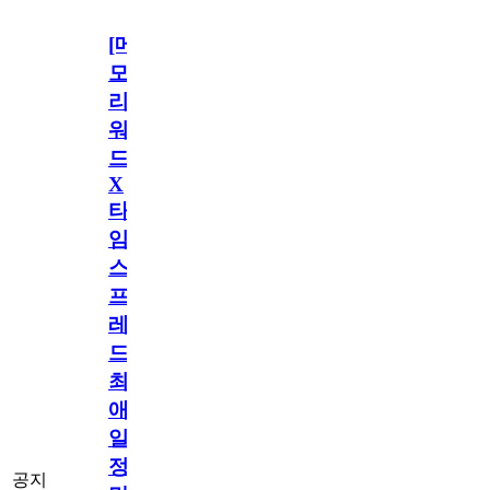
[메
모
리
워
드
X
타
임
스
프
레
드]
최
애
일
정
공지