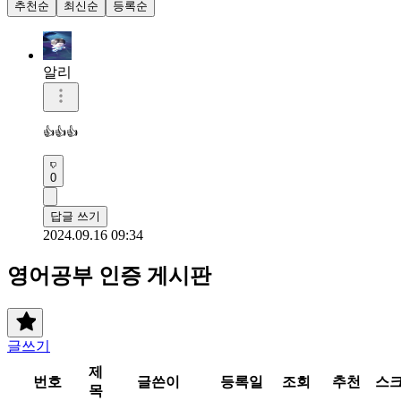
추천순
최신순
등록순
알리
👍👍👍
0
답글 쓰기
2024.09.16 09:34
영어공부 인증 게시판
글쓰기
제
번호
글쓴이
등록일
조회
추천
스
목