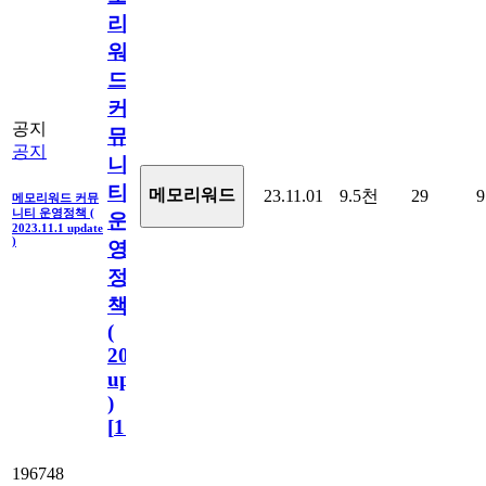
리
워
드
커
공지
뮤
공지
니
티
메모리워드
23.11.01
9.5천
29
9
메모리워드 커뮤
니티 운영정책 (
운
2023.11.1 update
)
영
정
책
(
2023.11.1
update
)
[
110
]
196748