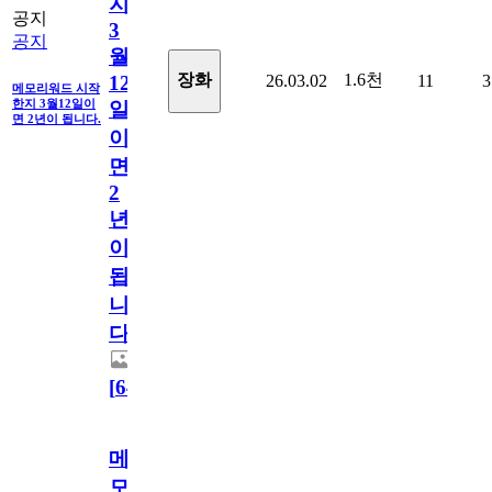
지
공지
3
공지
월
1.6천
장화
26.03.02
11
3
12
메모리워드 시작
한지 3월12일이
일
면 2년이 됩니다.
이
면
2
년
이
됩
니
다.
[
64
]
메
모