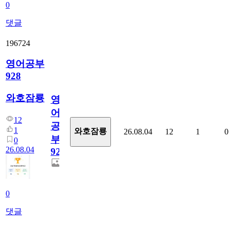
0
댓글
196724
영어공부
928
와호잠룡
영
어
12
공
1
와호잠룡
26.08.04
12
1
0
부
0
26.08.04
928
0
댓글