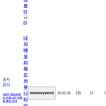
트
OPEN!
[
5
]
[공
지]
메
모
리
워
드
공지
커
공지
뮤
26.03.26
2천
21
1
memoryword
니
[공지] 메모리워
드 커뮤니티 이벤
티
트 중단 안내
이