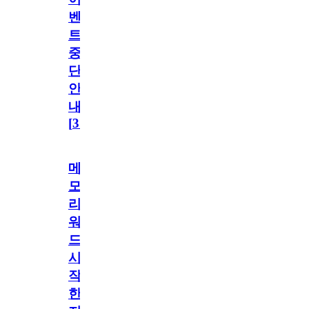
벤
트
중
단
안
내
[
31
]
메
모
리
워
드
시
작
한