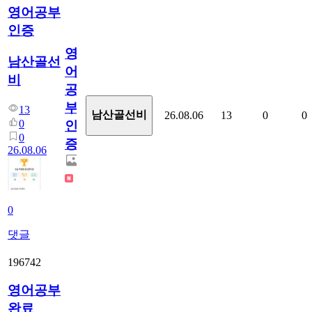
영어공부
인증
영
남산골선
어
비
공
부
13
남산골선비
26.08.06
13
0
0
0
인
0
증
26.08.06
0
댓글
196742
영어공부
완료