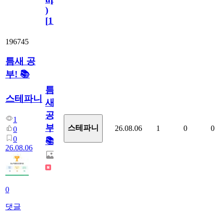
)
[
110
]
196745
틈새 공
부! 📚
틈
스테파니
새
공
1
부!
스테파니
26.08.06
1
0
0
0
0
📚
26.08.06
0
댓글