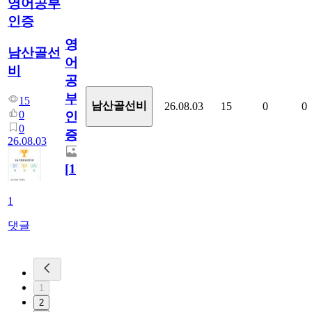
영어공부
인증
영
남산골선
어
비
공
부
15
남산골선비
26.08.03
15
0
0
0
인
0
증
26.08.03
[
1
]
1
댓글
1
2