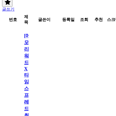
글쓰기
제
번호
글쓴이
등록일
조회
추천
스크
목
[메
모
리
워
드
X
타
임
스
프
레
드]
최