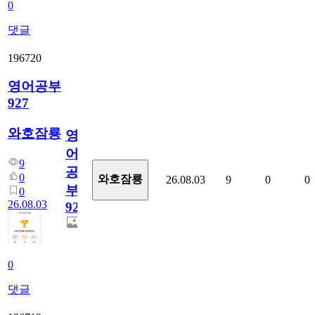
0
댓글
196720
영어공부
927
와호잠룡
영
어
9
공
0
와호잠룡
26.08.03
9
0
0
부
0
26.08.03
927
0
댓글