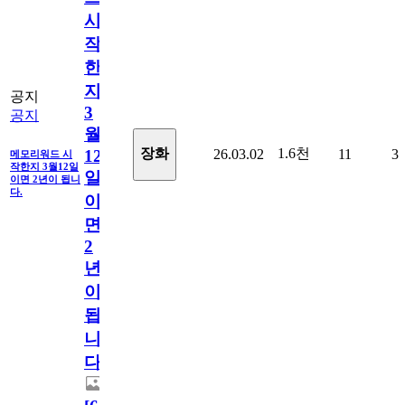
시
작
한
지
공지
3
공지
월
1.6천
장화
26.03.02
11
3
12
메모리워드 시
작한지 3월12일
일
이면 2년이 됩니
다.
이
면
2
년
이
됩
니
다.