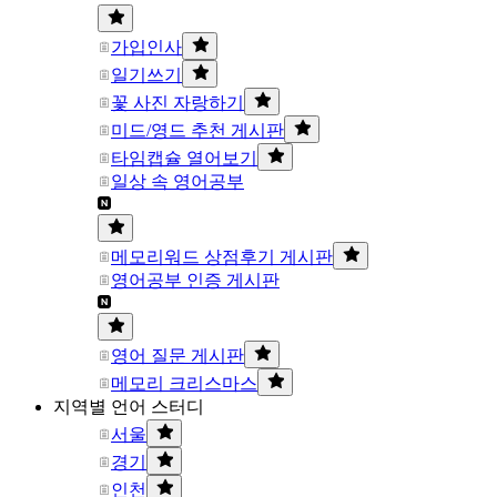
가입인사
일기쓰기
꽃 사진 자랑하기
미드/영드 추천 게시판
타임캡슐 열어보기
일상 속 영어공부
메모리워드 상점후기 게시판
영어공부 인증 게시판
영어 질문 게시판
메모리 크리스마스
지역별 언어 스터디
서울
경기
인천