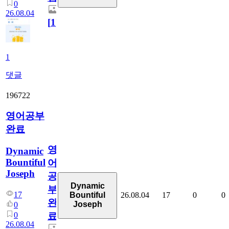
0
26.08.04
[
1
]
1
댓글
196722
영어공부
완료
영
Dynamic
Bountiful
어
Joseph
공
Dynamic
부
17
26.08.04
17
0
0
Bountiful
완
Joseph
0
0
료
26.08.04