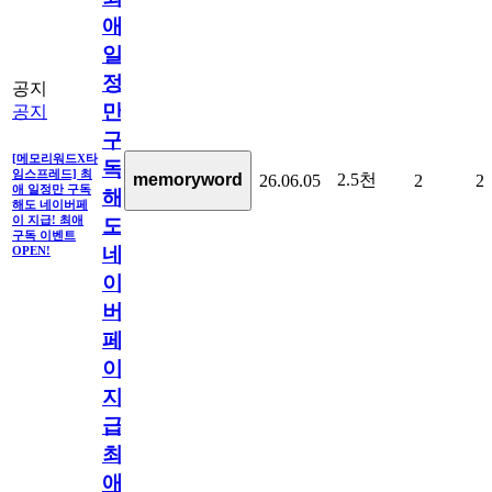
애
일
정
공지
만
공지
구
[메모리워드X타
독
임스프레드] 최
2.5천
memoryword
26.06.05
2
2
애 일정만 구독
해
해도 네이버페
이 지급! 최애
도
구독 이벤트
네
OPEN!
이
버
페
이
지
급!
최
애