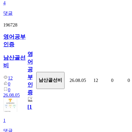
4
댓글
196728
영어공부
인증
영
남산골선
어
비
공
부
12
남산골선비
26.08.05
12
0
0
0
인
0
증
26.08.05
[
1
]
1
댓글