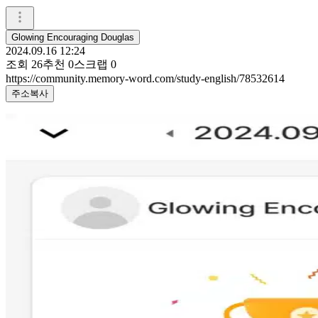
Glowing Encouraging Douglas
2024.09.16 12:24
조회
26
추천
0
스크랩
0
https://community.memory-word.com/study-english/78532614
주소복사