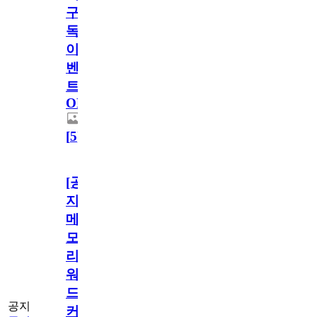
구
독
이
벤
트
OPEN!
[
5
]
[공
지]
메
모
리
워
드
공지
커