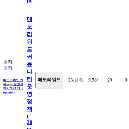
[
64
]
메
모
리
워
드
커
공지
뮤
공지
니
티
메모리워드
23.11.01
9.5천
29
9
메모리워드 커
뮤니티 운영정
운
책 ( 2023.11.1
update )
영
정
책
(
2023.11.1
update