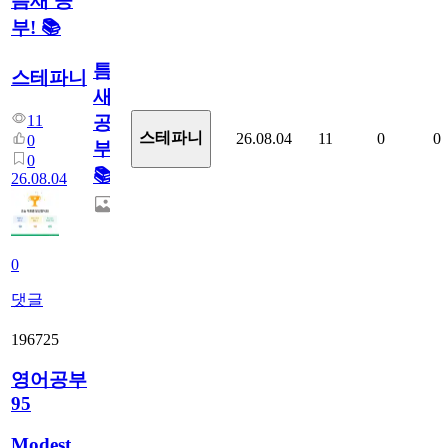
틈새 공
부! 📚
틈
스테파니
새
11
공
스테파니
26.08.04
11
0
0
0
부!
0
📚
26.08.04
0
댓글
196725
영어공부
95
Modest