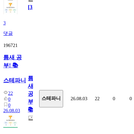
[
3
]
3
댓글
196721
틈새 공
부! 📚
틈
스테파니
새
22
공
스테파니
26.08.03
22
0
0
0
부!
0
📚
26.08.03