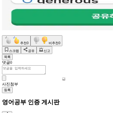
추천
0
비추천
0
스크랩
공유
신고
목록
댓글
0
사진첨부
등록
영어공부 인증 게시판