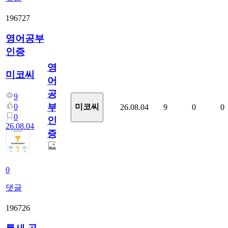
196727
영어공부
인증
영
미코씨
어
공
9
부
0
미코씨
26.08.04
9
0
0
0
인
26.08.04
증
0
댓글
196726