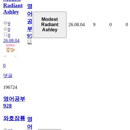
Radiant
영
Ashley
어
Modest
공
9
26.08.04
9
0
0
Radiant
부
0
Ashley
0
95
26.08.04
0
댓글
196724
영어공부
928
와호잠룡
영
어