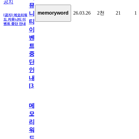
공지
뮤
26.03.26
2천
21
1
memoryword
니
[공지] 메모리워
드 커뮤니티 이
티
벤트 중단 안내
이
벤
트
중
단
안
내
[
31
]
메
모
리
워
드