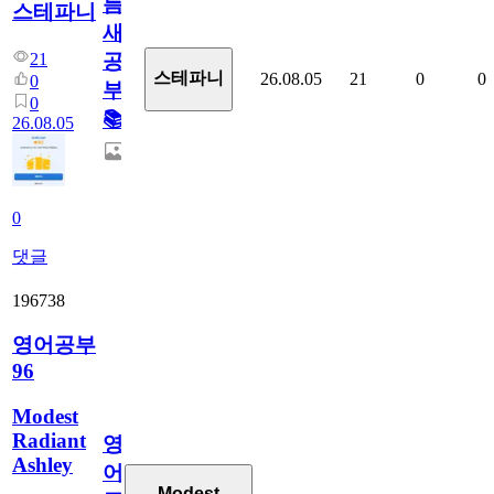
틈
스테파니
새
21
공
스테파니
26.08.05
21
0
0
0
부!
0
📚
26.08.05
0
댓글
196738
영어공부
96
Modest
Radiant
영
Ashley
어
Modest