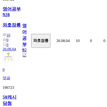
영어공부
928
와호잠룡
영
어
10
공
0
와호잠룡
26.08.04
10
0
0
부
0
26.08.04
928
0
댓글
196723
50캐시
당첨