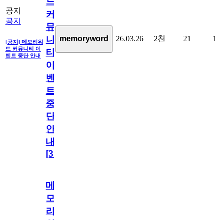
드
공지
커
공지
뮤
26.03.26
2천
21
1
memoryword
니
[공지] 메모리워
드 커뮤니티 이
티
벤트 중단 안내
이
벤
트
중
단
안
내
[
31
]
메
모
리