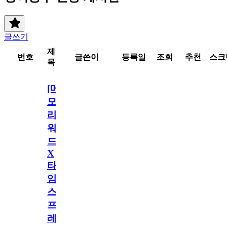
글쓰기
제
번호
글쓴이
등록일
조회
추천
스크
목
[메
모
리
워
드
X
타
임
스
프
레