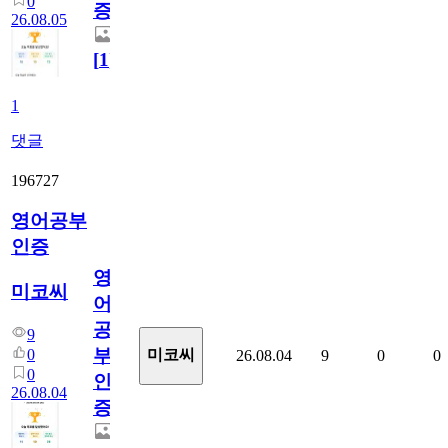
0
증
26.08.05
[
1
]
1
댓글
196727
영어공부
인증
영
미코씨
어
공
9
부
0
미코씨
26.08.04
9
0
0
0
인
26.08.04
증