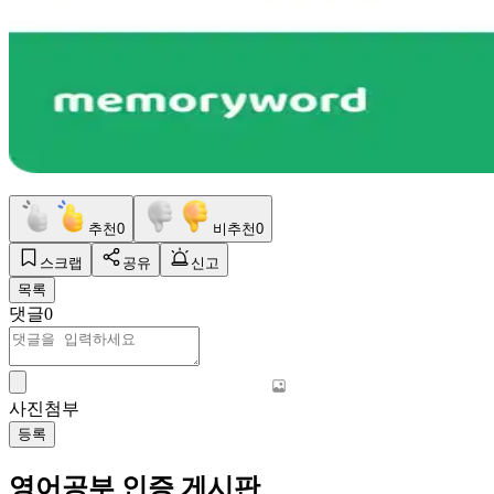
추천
0
비추천
0
스크랩
공유
신고
목록
댓글
0
사진첨부
등록
영어공부 인증 게시판