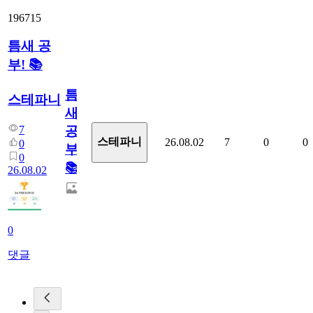
196715
틈새 공
부! 📚
틈
스테파니
새
7
공
스테파니
26.08.02
7
0
0
0
부!
0
📚
26.08.02
0
댓글