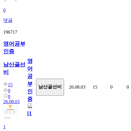
0
댓글
196717
영어공부
인증
영
남산골선
어
비
공
부
15
남산골선비
26.08.03
15
0
0
0
인
0
증
26.08.03
[
1
]
1