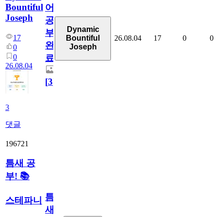
Bountiful
어
Joseph
공
Dynamic
부
17
26.08.04
17
0
0
Bountiful
완
Joseph
0
0
료
26.08.04
[
3
]
3
댓글
196721
틈새 공
부! 📚
틈
스테파니
새