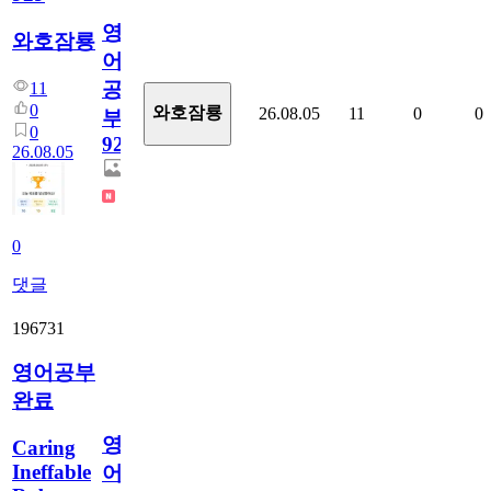
영
와호잠룡
어
공
11
0
와호잠룡
26.08.05
11
0
0
부
0
929
26.08.05
0
댓글
196731
영어공부
완료
영
Caring
Ineffable
어