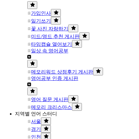
가입인사
일기쓰기
꽃 사진 자랑하기
미드/영드 추천 게시판
타임캡슐 열어보기
일상 속 영어공부
메모리워드 상점후기 게시판
영어공부 인증 게시판
영어 질문 게시판
메모리 크리스마스
지역별 언어 스터디
서울
경기
인천