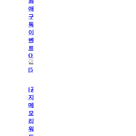
최
애
구
독
이
벤
트
OPEN!
[
5
]
[공
지]
메
모
리
워