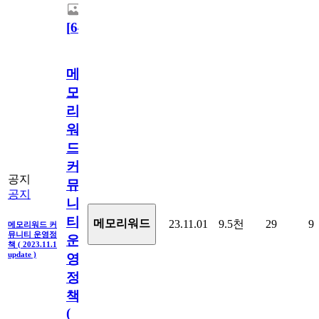
[
64
]
메
모
리
워
드
커
공지
뮤
공지
니
티
메모리워드
23.11.01
9.5천
29
9
메모리워드 커
뮤니티 운영정
운
책 ( 2023.11.1
update )
영
정
책
(