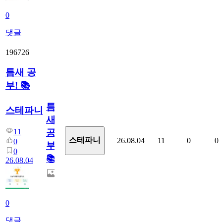
0
댓글
196726
틈새 공
부! 📚
틈
스테파니
새
11
공
스테파니
26.08.04
11
0
0
0
부!
0
📚
26.08.04
0
댓글