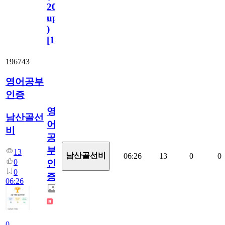
2023.11.1
update
)
[
110
]
196743
영어공부
인증
영
남산골선
어
비
공
부
13
남산골선비
06:26
13
0
0
0
인
0
증
06:26
0