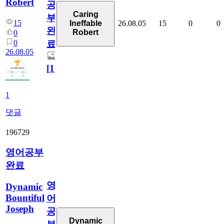
Robert
공
Caring
부
15
26.08.05
15
0
0
Ineffable
완
Robert
0
0
료
26.08.05
[
1
]
1
댓글
196729
영어공부
완료
영
Dynamic
Bountiful
어
Joseph
공
Dynamic