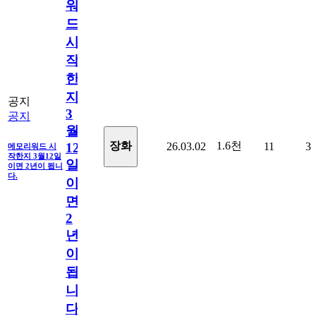
워
드
시
작
한
지
공지
3
공지
월
1.6천
장화
26.03.02
11
3
12
메모리워드 시
작한지 3월12일
일
이면 2년이 됩니
다.
이
면
2
년
이
됩
니
다.