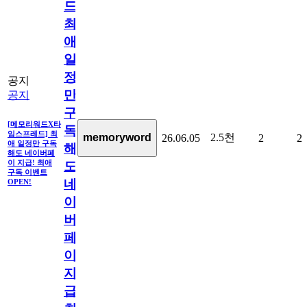
드]
최
애
일
정
공지
만
공지
구
[메모리워드X타
독
임스프레드] 최
2.5천
memoryword
26.06.05
2
2
애 일정만 구독
해
해도 네이버페
이 지급! 최애
도
구독 이벤트
네
OPEN!
이
버
페
이
지
급!