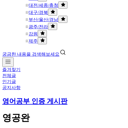
대전/세종/충청
대구/경북
부산/울산/경남
광주/전라
강원
제주
궁금한 내용을 검색해보세요
즐겨찾기
전체글
인기글
공지사항
영어공부 인증 게시판
영공완