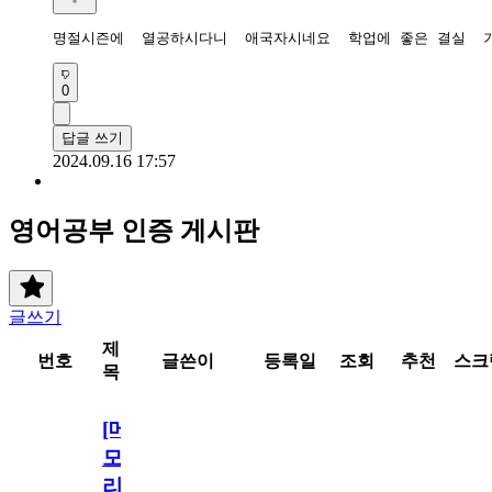
명절시즌에  열공하시다니  애국자시네요  학업에 좋은 결실  
0
답글 쓰기
2024.09.16 17:57
영어공부 인증 게시판
글쓰기
제
번호
글쓴이
등록일
조회
추천
스크
목
[메
모
리