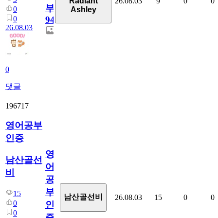
26.08.03
9
0
0
Radiant
부
0
Ashley
0
94
26.08.03
0
댓글
196717
영어공부
인증
영
남산골선
어
비
공
부
15
남산골선비
26.08.03
15
0
0
0
인
0
증