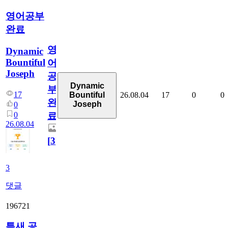
영어공부
완료
영
Dynamic
Bountiful
어
Joseph
공
Dynamic
부
17
26.08.04
17
0
0
Bountiful
완
Joseph
0
0
료
26.08.04
[
3
]
3
댓글
196721
틈새 공