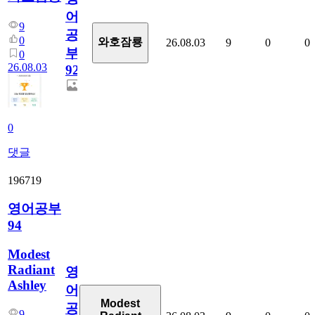
어
9
공
0
와호잠룡
26.08.03
9
0
0
부
0
26.08.03
927
0
댓글
196719
영어공부
94
Modest
Radiant
영
Ashley
어
Modest
공
9