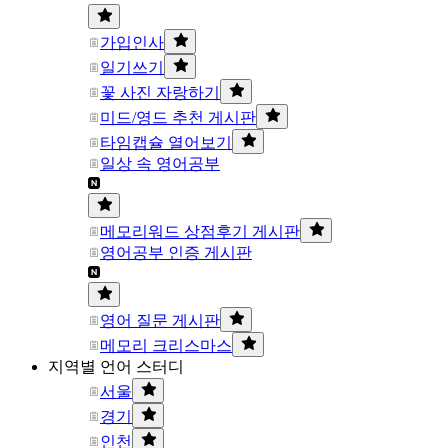
가입인사
일기쓰기
꽃 사진 자랑하기
미드/영드 추천 게시판
타임캡슐 열어보기
일상 속 영어공부
메모리워드 상점후기 게시판
영어공부 인증 게시판
영어 질문 게시판
메모리 크리스마스
지역별 언어 스터디
서울
경기
인천