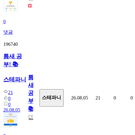
0
댓글
196740
틈새 공
부! 📚
틈
스테파니
새
21
공
스테파니
26.08.05
21
0
0
0
부!
0
📚
26.08.05