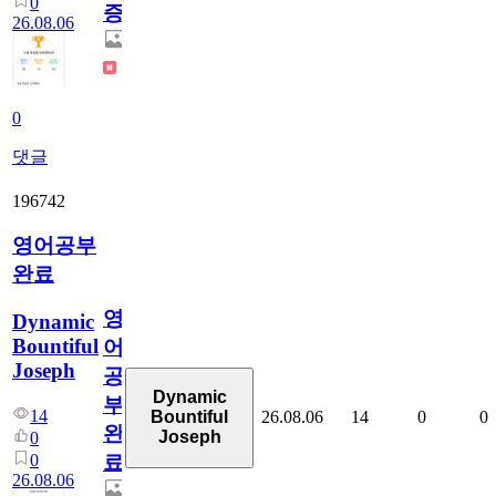
0
증
26.08.06
0
댓글
196742
영어공부
완료
영
Dynamic
Bountiful
어
Joseph
공
Dynamic
부
14
26.08.06
14
0
0
Bountiful
완
Joseph
0
0
료
26.08.06