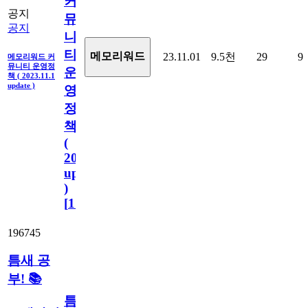
커
공지
뮤
공지
니
티
메모리워드
23.11.01
9.5천
29
9
메모리워드 커
뮤니티 운영정
운
책 ( 2023.11.1
update )
영
정
책
(
2023.11.1
update
)
[
110
]
196745
틈새 공
부! 📚
틈