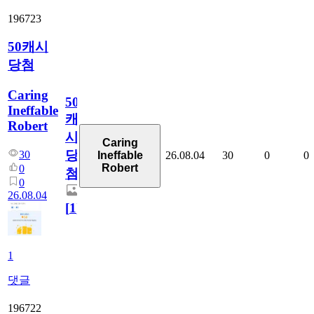
196723
50캐시
당첨
Caring
50
Ineffable
캐
Robert
시
Caring
당
30
26.08.04
30
0
0
Ineffable
Robert
0
첨
0
26.08.04
[
1
]
1
댓글
196722