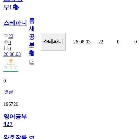
부! 📚
틈
스테파니
새
22
공
스테파니
26.08.03
22
0
0
0
부!
0
📚
26.08.03
0
댓글
196720
영어공부
927
와호잠룡
영