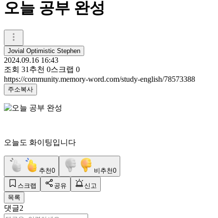
오늘 공부 완성
Jovial Optimistic Stephen
2024.09.16 16:43
조회
31
추천
0
스크랩
0
https://community.memory-word.com/study-english/78573388
주소복사
오늘도 화이팅입니다
추천
0
비추천
0
스크랩
공유
신고
목록
댓글
2