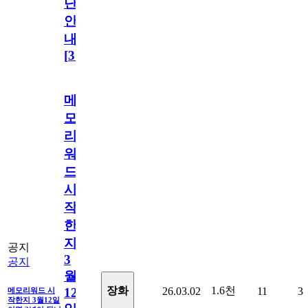
단
안
내
[
31
]
메
모
리
워
드
시
작
한
지
공지
3
공지
월
1.6천
장화
26.03.02
11
3
12
메모리워드 시
작한지 3월12일