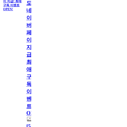
이 지급! 최애
도
구독 이벤트
네
OPEN!
이
버
페
이
지
급!
최
애
구
독
이
벤
트
OPEN!
[
5
]