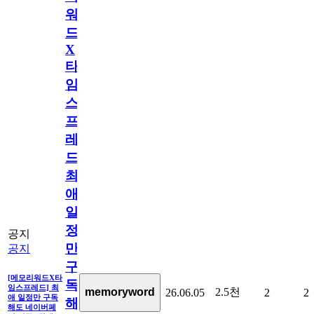
워
드
X
타
임
스
프
레
드]
최
애
일
정
공지
만
공지
구
[메모리워드X타
독
임스프레드] 최
2.5천
memoryword
26.06.05
2
2
애 일정만 구독
해
해도 네이버페