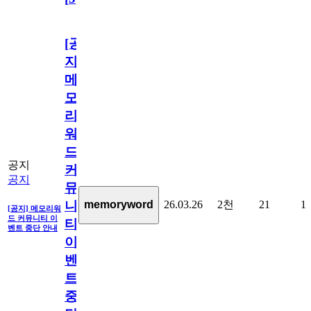
[공
지]
메
모
리
워
드
공지
커
공지
뮤
26.03.26
2천
21
1
memoryword
니
[공지] 메모리워
드 커뮤니티 이
티
벤트 중단 안내
이
벤
트
중