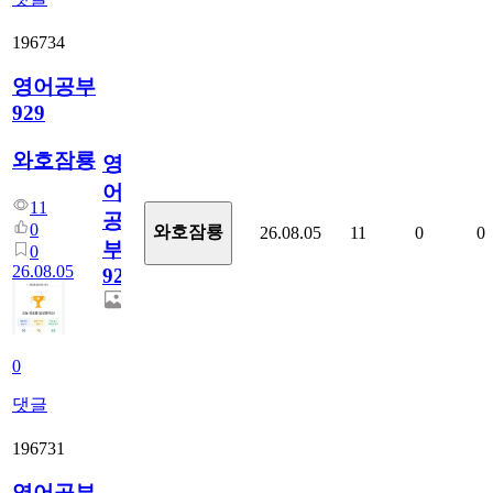
196734
영어공부
929
와호잠룡
영
어
11
공
0
와호잠룡
26.08.05
11
0
0
부
0
26.08.05
929
0
댓글
196731
영어공부