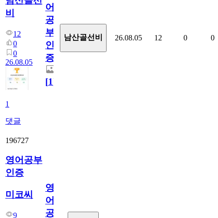
남산골선
어
비
공
부
12
남산골선비
26.08.05
12
0
0
0
인
0
증
26.08.05
[
1
]
1
댓글
196727
영어공부
인증
영
미코씨
어
공
9