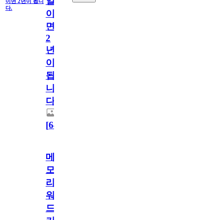
일
이면 2년이 됩니
다.
이
면
2
년
이
됩
니
다.
[
64
]
메
모
리
워
드