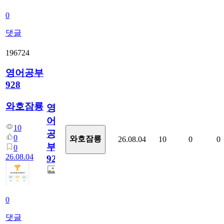
0
댓글
196724
영어공부
928
와호잠룡
영
어
10
공
0
와호잠룡
26.08.04
10
0
0
부
0
26.08.04
928
0
댓글