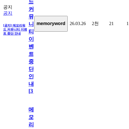
드
공지
커
공지
뮤
26.03.26
2천
21
1
memoryword
니
[공지] 메모리워
드 커뮤니티 이벤
티
트 중단 안내
이
벤
트
중
단
안
내
[
31
]
메
모
리