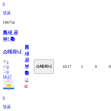
0
댓글
196754
틈새 공
부! 📚
틈
스테파니
새
공
1
부!
스테파니
16:17
1
0
0
0
0
📚
16:17
0
댓글