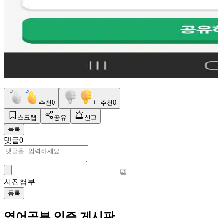
추천
0
비추천
0
스크랩
공유
신고
목록
댓글
0
사진첨부
등록
영어공부 인증 게시판