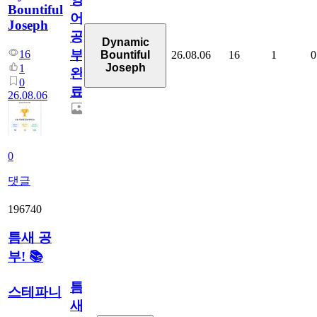
Bountiful
어
Joseph
공
Dynamic
부
16
26.08.06
16
1
0
Bountiful
Joseph
1
완
0
료
26.08.06
0
댓글
196740
틈새 공
부! 📚
틈
스테파니
새