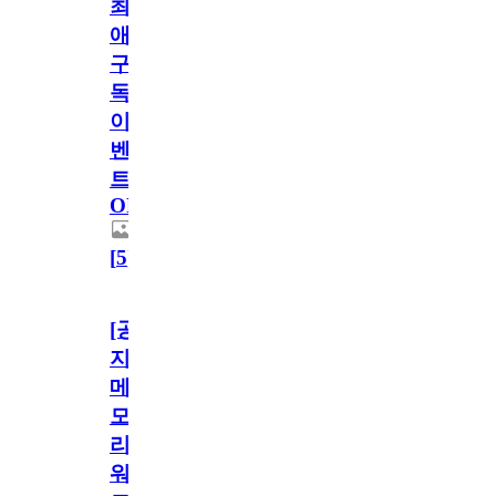
최
애
구
독
이
벤
트
OPEN!
[
5
]
[공
지]
메
모
리
워