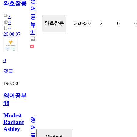
영
와호잠룡
어
공
3
0
와호잠룡
26.08.07
3
0
0
부
0
930
26.08.07
0
댓글
196750
영어공부
98
Modest
영
Radiant
어
Ashley
공
Modest