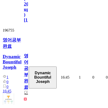
2023.11.1
update
)
[
110
]
196755
영어공부
완료
영
Dynamic
Bountiful
어
Joseph
공
Dynamic
부
1
16:45
1
0
0
Bountiful
완
Joseph
0
0
료
16:45