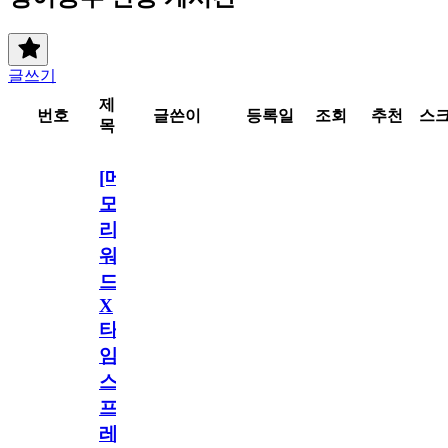
글쓰기
제
번호
글쓴이
등록일
조회
추천
스
목
[메
모
리
워
드
X
타
임
스
프
레