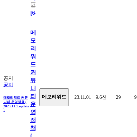
[
64
]
메
모
리
워
드
커
공지
뮤
공지
니
티
메모리워드
23.11.01
9.6천
29
9
메모리워드 커뮤
니티 운영정책 (
운
2023.11.1 update
)
영
정
책
(