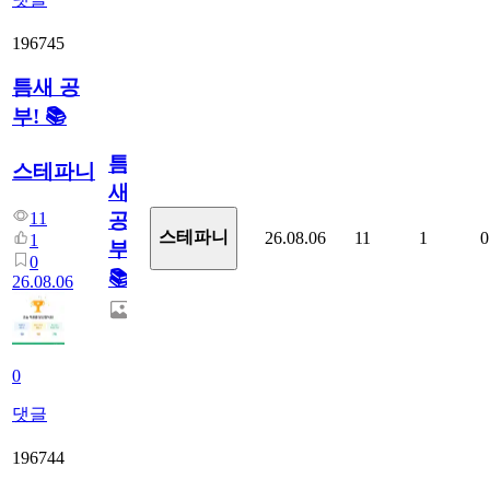
196745
틈새 공
부! 📚
틈
스테파니
새
11
공
스테파니
26.08.06
11
1
0
1
부!
0
📚
26.08.06
0
댓글
196744