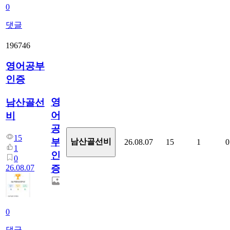
0
댓글
196746
영어공부
인증
영
남산골선
어
비
공
15
부
남산골선비
26.08.07
15
1
0
1
인
0
26.08.07
증
0
댓글