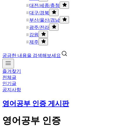
대전/세종/충청
대구/경북
부산/울산/경남
광주/전라
강원
제주
궁금한 내용을 검색해보세요
즐겨찾기
전체글
인기글
공지사항
영어공부 인증 게시판
영어공부 인증