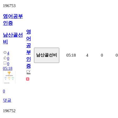
196753
영어공부
인증
영
남산골선
어
비
공
부
4
남산골선비
05:18
4
0
0
0
인
0
증
05:18
0
댓글
196752