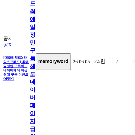
드]
최
애
일
정
공지
만
공지
구
독
[메모리워드X타
2.5천
memoryword
26.06.05
2
2
임스프레드] 최애
해
일정만 구독해도
네이버페이 지급!
도
최애 구독 이벤트
OPEN!
네
이
버
페
이
지
급!