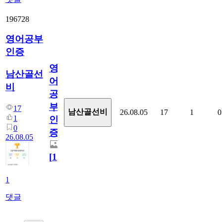
196728
영어공부
인증
영
남산골선
어
비
공
부
17
남산골선비
26.08.05
17
1
0
1
인
0
증
26.08.05
[
1
]
1
댓글