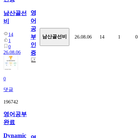
영
남산골선
어
비
공
14
부
남산골선비
26.08.06
14
1
0
1
인
0
26.08.06
증
0
댓글
196742
영어공부
완료
Dynamic
영