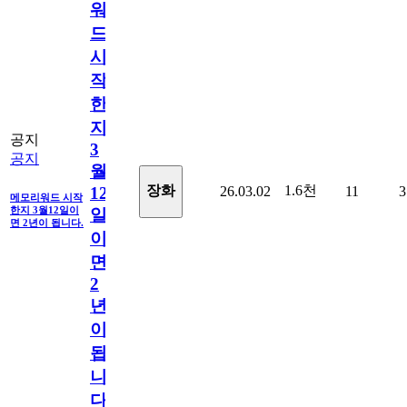
워
드
시
작
한
지
공지
3
공지
월
1.6천
장화
26.03.02
11
3
12
메모리워드 시작
한지 3월12일이
일
면 2년이 됩니다.
이
면
2
년
이
됩
니
다.