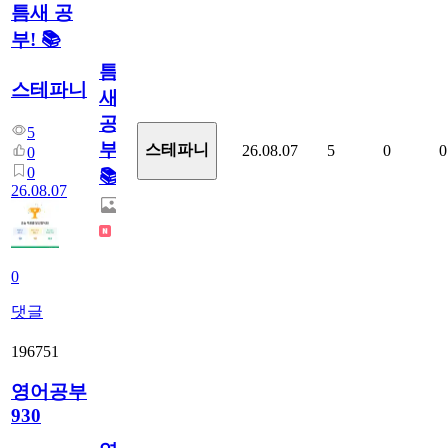
틈새 공
부! 📚
틈
스테파니
새
공
5
부!
스테파니
26.08.07
5
0
0
0
0
📚
26.08.07
0
댓글
196751
영어공부
930