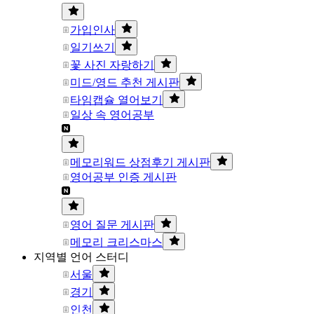
가입인사
일기쓰기
꽃 사진 자랑하기
미드/영드 추천 게시판
타임캡슐 열어보기
일상 속 영어공부
메모리워드 상점후기 게시판
영어공부 인증 게시판
영어 질문 게시판
메모리 크리스마스
지역별 언어 스터디
서울
경기
인천