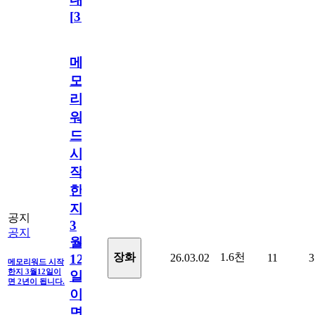
[
31
]
메
모
리
워
드
시
작
한
지
공지
3
공지
월
1.6천
장화
26.03.02
11
3
12
메모리워드 시작
한지 3월12일이
일
면 2년이 됩니다.
이
면