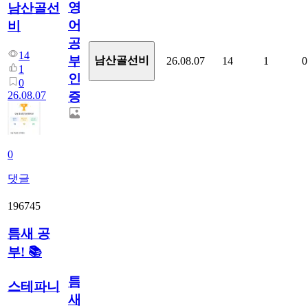
영
남산골선
어
비
공
14
부
남산골선비
26.08.07
14
1
0
1
인
0
26.08.07
증
0
댓글
196745
틈새 공
부! 📚
틈
스테파니
새