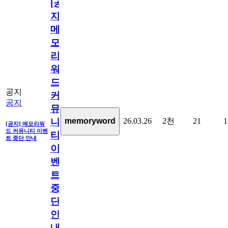
[공
지]
메
모
리
워
드
공지
커
공지
뮤
26.03.26
2천
21
1
memoryword
니
[공지] 메모리워
드 커뮤니티 이벤
티
트 중단 안내
이
벤
트
중
단
안
내