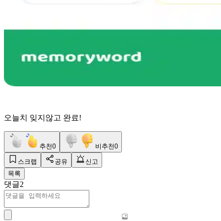
오늘치 잊지않고 완료!
추천
0
비추천
0
스크랩
공유
신고
목록
댓글
2