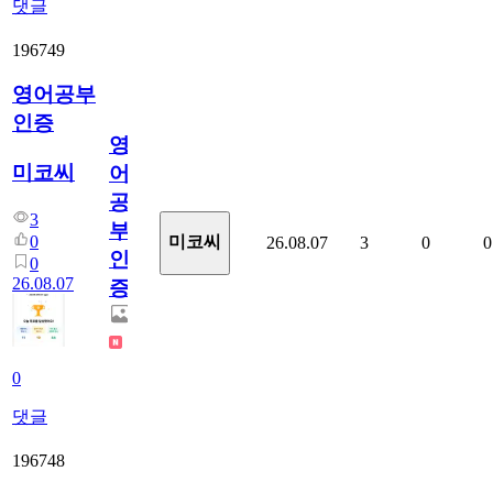
댓글
196749
영어공부
인증
영
미코씨
어
공
3
부
0
미코씨
26.08.07
3
0
0
인
0
26.08.07
증
0
댓글
196748