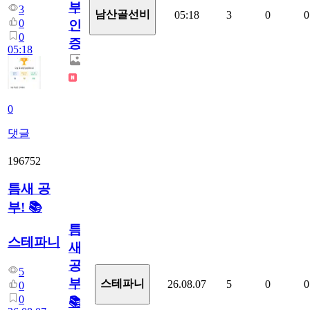
부
3
남산골선비
05:18
3
0
0
0
인
0
증
05:18
0
댓글
196752
틈새 공
부! 📚
틈
스테파니
새
공
5
부!
스테파니
26.08.07
5
0
0
0
0
📚