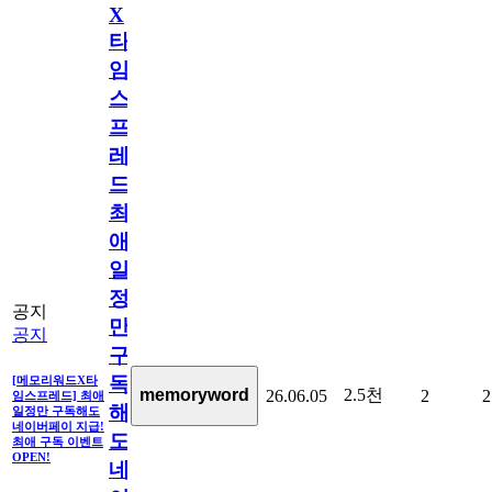
X
타
임
스
프
레
드]
최
애
일
정
공지
만
공지
구
독
[메모리워드X타
2.5천
memoryword
26.06.05
2
2
임스프레드] 최애
해
일정만 구독해도
네이버페이 지급!
도
최애 구독 이벤트
OPEN!
네