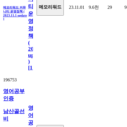
티
메모리워드
23.11.01
9.6천
29
9
메모리워드 커뮤
니티 운영정책 (
운
2023.11.1 update
)
영
정
책
(
2023.11.1
update
)
[
110
]
196753
영어공부
인증
영
남산골선
어
비
공