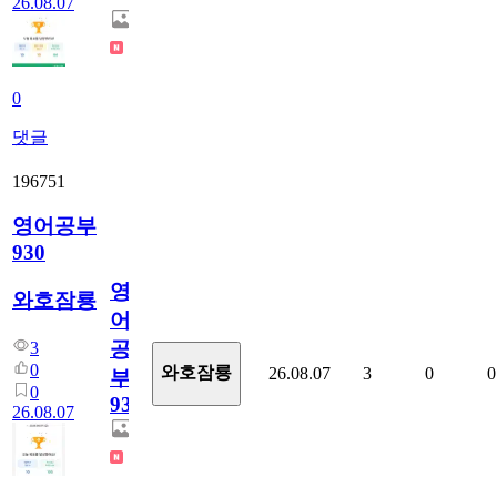
26.08.07
0
댓글
196751
영어공부
930
영
와호잠룡
어
공
3
0
와호잠룡
26.08.07
3
0
0
부
0
930
26.08.07