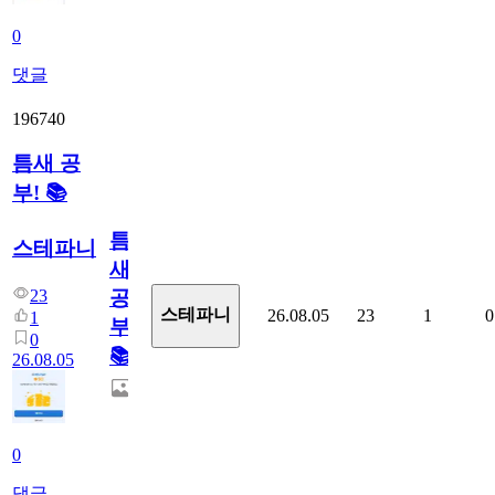
0
댓글
196740
틈새 공
부! 📚
틈
스테파니
새
23
공
스테파니
26.08.05
23
1
0
1
부!
0
📚
26.08.05
0
댓글