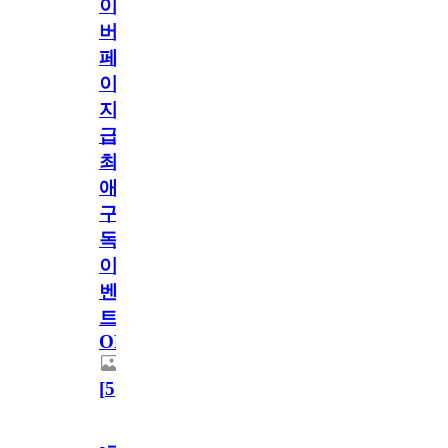
이
버
페
이
지
급!
최
애
구
독
이
벤
트
OPEN!
[
5
]