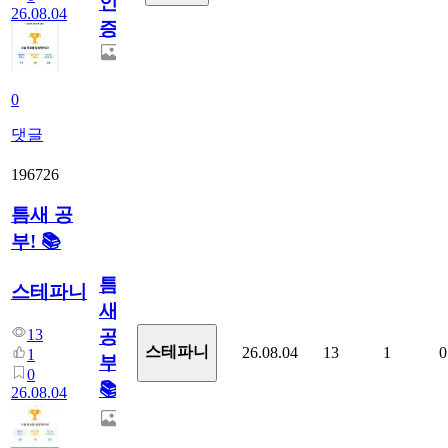
인
26.08.04
증
0
댓글
196726
틈새 공
부! 📚
틈
스테파니
새
13
공
스테파니
26.08.04
13
1
0
1
부!
0
📚
26.08.04