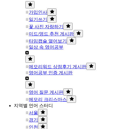
가입인사
일기쓰기
꽃 사진 자랑하기
미드/영드 추천 게시판
타임캡슐 열어보기
일상 속 영어공부
메모리워드 상점후기 게시판
영어공부 인증 게시판
영어 질문 게시판
메모리 크리스마스
지역별 언어 스터디
서울
경기
인천