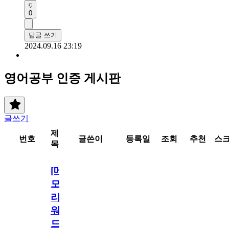
0
답글 쓰기
2024.09.16 23:19
영어공부 인증 게시판
글쓰기
제
번호
글쓴이
등록일
조회
추천
스
목
[메
모
리
워
드