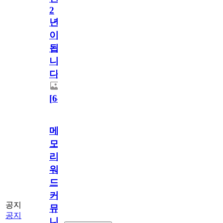
2
년
이
됩
니
다.
[
64
]
메
모
리
워
드
커
공지
뮤
공지
니