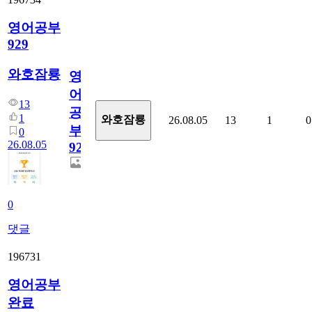
영어공부
929
와호잠룡
영
어
13
공
1
와호잠룡
26.08.05
13
1
0
부
0
26.08.05
929
0
댓글
196731
영어공부
완료