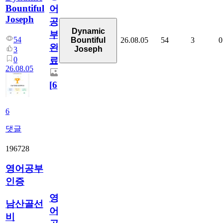
Bountiful
어
Joseph
공
Dynamic
부
54
26.08.05
54
3
0
Bountiful
완
Joseph
3
0
료
26.08.05
[
6
]
6
댓글
196728
영어공부
인증
영
남산골선
어
비