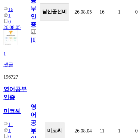
공
부
16
남산골선비
26.08.05
16
1
0
1
인
0
증
26.08.05
[
1
]
1
댓글
196727
영어공부
인증
영
미코씨
어
공
11
부
1
미코씨
26.08.04
11
1
0
0