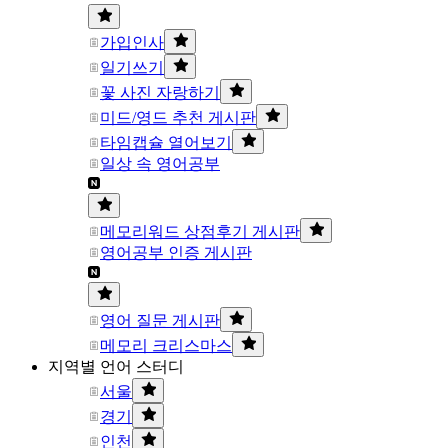
가입인사
일기쓰기
꽃 사진 자랑하기
미드/영드 추천 게시판
타임캡슐 열어보기
일상 속 영어공부
메모리워드 상점후기 게시판
영어공부 인증 게시판
영어 질문 게시판
메모리 크리스마스
지역별 언어 스터디
서울
경기
인천