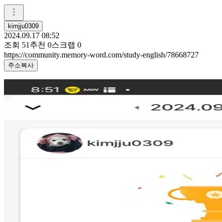
kimjju0309
2024.09.17 08:52
조회
51
추천
0
스크랩
0
https://community.memory-word.com/study-english/78668727
주소복사