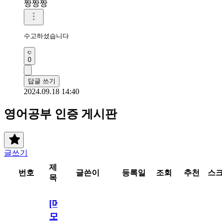
짱짱짱
수고하셨습니다 
0
답글 쓰기
2024.09.18 14:40
영어공부 인증 게시판
글쓰기
제
번호
글쓴이
등록일
조회
추천
스
목
[메
모