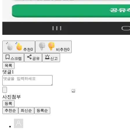
추천
0
비추천
0
스크랩
공유
신고
목록
댓글
1
사진첨부
등록
추천순
최신순
등록순