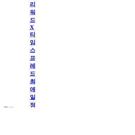
리
워
드
X
타
임
스
프
레
드]
최
애
일
정
공지
만
공지
구
독
[메모리워드X타
2.5천
memoryword
26.06.05
2
2
임스프레드] 최애