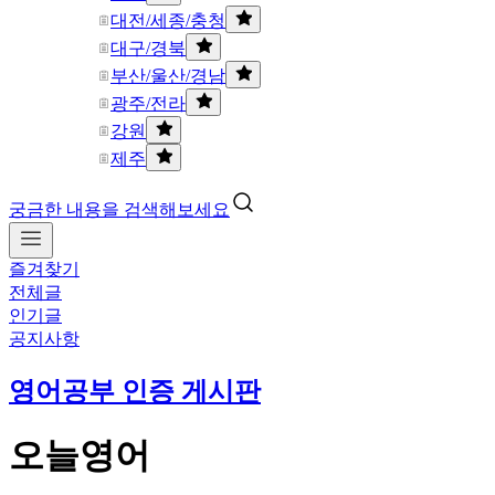
대전/세종/충청
대구/경북
부산/울산/경남
광주/전라
강원
제주
궁금한 내용을 검색해보세요
즐겨찾기
전체글
인기글
공지사항
영어공부 인증 게시판
오늘영어