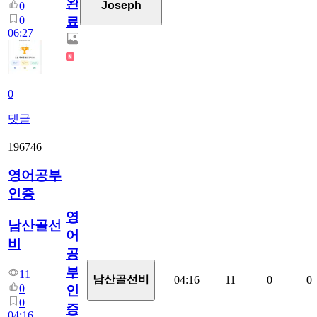
완
Joseph
0
0
료
06:27
0
댓글
196746
영어공부
인증
영
남산골선
어
비
공
부
11
남산골선비
04:16
11
0
0
0
인
0
증
04:16