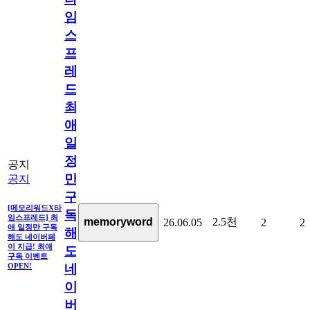
임
스
프
레
드]
최
애
일
정
공지
만
공지
구
[메모리워드X타
독
임스프레드] 최
2.5천
memoryword
26.06.05
2
2
애 일정만 구독
해
해도 네이버페
이 지급! 최애
도
구독 이벤트
네
OPEN!
이
버