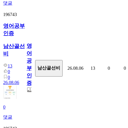
댓글
196743
영어공부
인증
영
남산골선
어
비
공
13
부
남산골선비
26.08.06
13
0
0
0
인
0
26.08.06
증
0
댓글