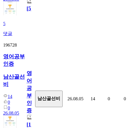
[
5
]
5
댓글
196728
영어공부
인증
영
남산골선
어
비
공
부
14
남산골선비
26.08.05
14
0
0
0
인
0
증
26.08.05
[
1
]