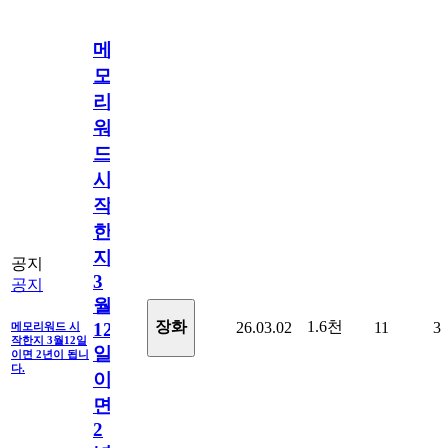
메
모
리
워
드
시
작
한
지
공지
3
공지
월
1.6천
장화
26.03.02
11
3
12
메모리워드 시
작한지 3월12일
일
이면 2년이 됩니
다.
이
면
2