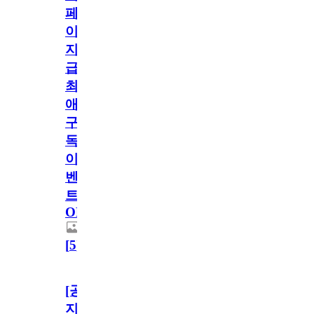
페
이
지
급!
최
애
구
독
이
벤
트
OPEN!
[
5
]
[공
지]