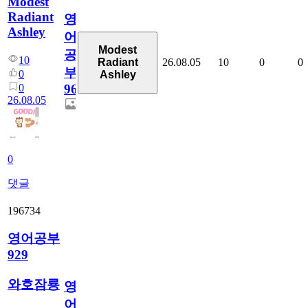
Modest
Radiant
영
Ashley
어
Modest
공
10
26.08.05
10
0
0
Radiant
부
0
Ashley
0
96
26.08.05
0
댓글
196734
영어공부
929
와호잠룡
영
어