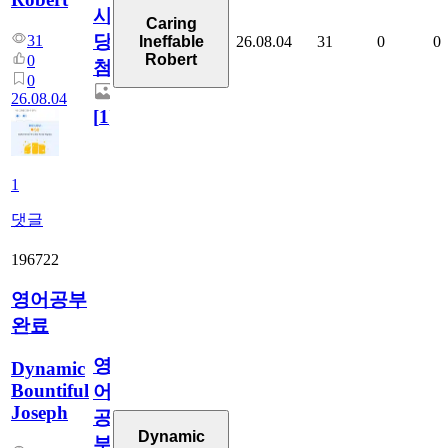
시
Caring
당
31
26.08.04
31
0
0
Ineffable
Robert
0
첨
0
26.08.04
[
1
]
1
댓글
196722
영어공부
완료
영
Dynamic
Bountiful
어
Joseph
공
Dynamic
부