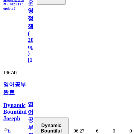
뮤니티 운영정
운
책 ( 2023.11.1
update )
영
정
책
(
2023.11.1
update
)
[
110
]
196747
영어공부
완료
영
Dynamic
Bountiful
어
Joseph
공
Dynamic
부
6
06:27
6
0
0
Bountiful