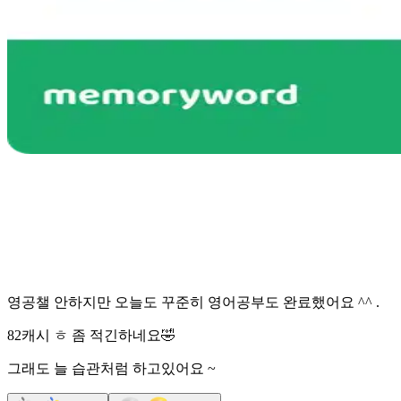
영공챌 안하지만 오늘도 꾸준히 영어공부도 완료했어요 ^^ .
82캐시 ㅎ 좀 적긴하네요🤣
그래도 늘 습관처럼 하고있어요 ~