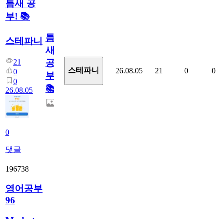
틈새 공
부! 📚
틈
스테파니
새
21
공
스테파니
26.08.05
21
0
0
0
부!
0
📚
26.08.05
0
댓글
196738
영어공부
96