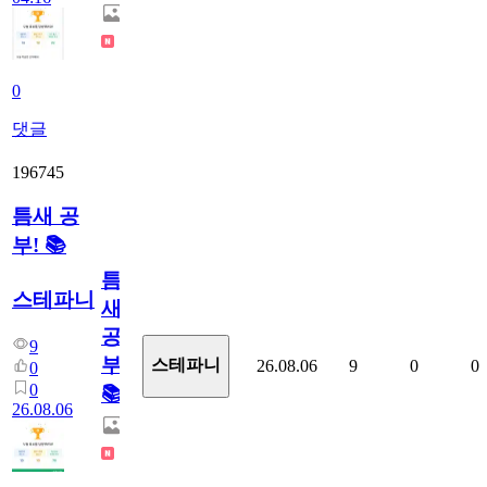
0
댓글
196745
틈새 공
부! 📚
틈
스테파니
새
공
9
부!
스테파니
26.08.06
9
0
0
0
0
📚
26.08.06