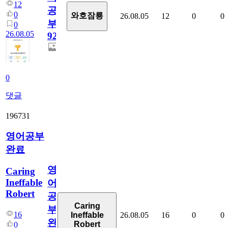
12
공
0
와호잠룡
26.08.05
12
0
0
부
0
26.08.05
929
0
댓글
196731
영어공부
완료
영
Caring
Ineffable
어
Robert
공
Caring
부
16
26.08.05
16
0
0
Ineffable
완
Robert
0