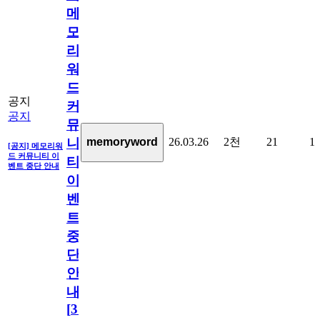
메
모
리
워
드
공지
커
공지
뮤
26.03.26
2천
21
1
memoryword
니
[공지] 메모리워
드 커뮤니티 이
티
벤트 중단 안내
이
벤
트
중
단
안
내
[
31
]