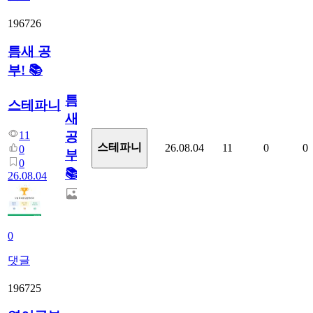
196726
틈새 공
부! 📚
틈
스테파니
새
11
공
스테파니
26.08.04
11
0
0
0
부!
0
📚
26.08.04
0
댓글
196725