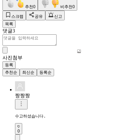
추천
0
비추천
0
스크랩
공유
신고
목록
댓글
3
사진첨부
등록
추천순
최신순
등록순
짱짱짱
수고하셨습니다.
0