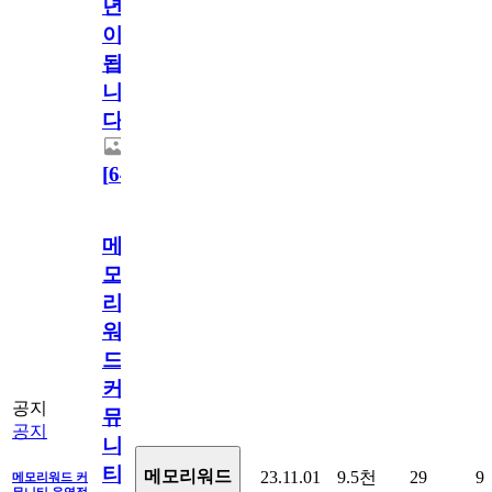
년
이
됩
니
다.
[
64
]
메
모
리
워
드
커
공지
뮤
공지
니
티
메모리워드
23.11.01
9.5천
29
9
메모리워드 커