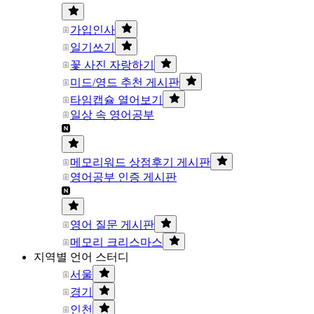
가입인사
일기쓰기
꽃 사진 자랑하기
미드/영드 추천 게시판
타임캡슐 열어보기
일상 속 영어공부
메모리워드 상점후기 게시판
영어공부 인증 게시판
영어 질문 게시판
메모리 크리스마스
지역별 언어 스터디
서울
경기
인천