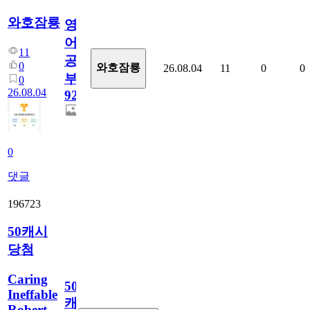
와호잠룡
영
어
11
공
0
와호잠룡
26.08.04
11
0
0
부
0
26.08.04
928
0
댓글
196723
50캐시
당첨
Caring
50
Ineffable
캐
Robert