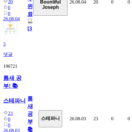
20
26.08.04
20
0
0
Bountiful
완
Joseph
0
0
료
26.08.04
[
3
]
3
댓글
196721
틈새 공
부! 📚
틈
스테파니
새
23
공
스테파니
26.08.03
23
0
0
0
부!
0
📚
26.08.03