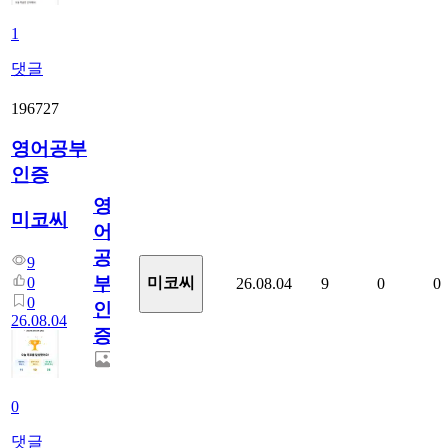
1
댓글
196727
영어공부
인증
영
미코씨
어
공
9
부
0
미코씨
26.08.04
9
0
0
0
인
26.08.04
증
0
댓글