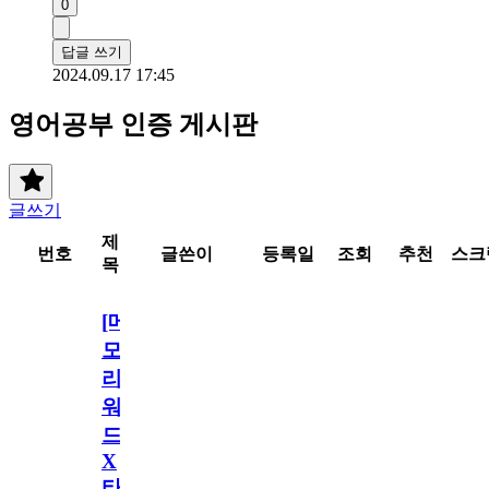
0
답글 쓰기
2024.09.17 17:45
영어공부 인증 게시판
글쓰기
제
번호
글쓴이
등록일
조회
추천
스크
목
[메
모
리
워
드
X
타