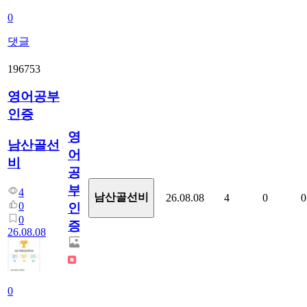
0
댓글
196753
영어공부
인증
영
남산골선
어
비
공
부
4
남산골선비
26.08.08
4
0
0
0
인
0
증
26.08.08
0