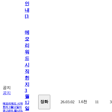
안
내
[
31
]
메
모
리
워
드
시
작
한
지
공지
3
공지
월
1.6천
장화
26.03.02
11
3
12
메모리워드 시작
한지 3월12일이
일
면 2년이 됩니다.