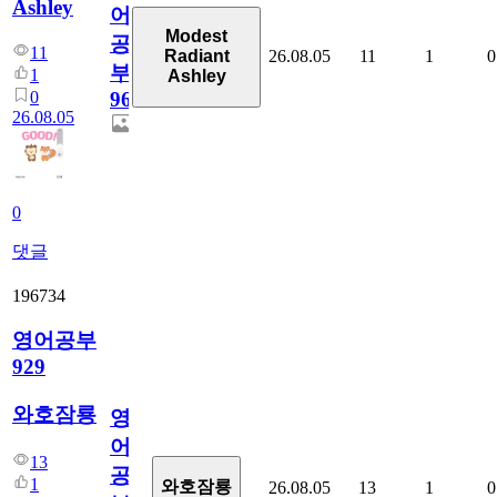
Ashley
어
Modest
공
11
26.08.05
11
1
0
Radiant
부
1
Ashley
0
96
26.08.05
0
댓글
196734
영어공부
929
와호잠룡
영
어
13
공
1
와호잠룡
26.08.05
13
1
0