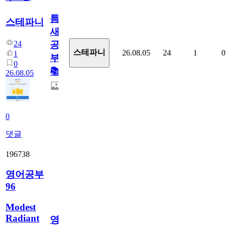
틈
스테파니
새
24
공
스테파니
26.08.05
24
1
0
1
부!
0
📚
26.08.05
0
댓글
196738
영어공부
96
Modest
Radiant
영