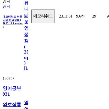
공지
뮤
공지
니
티
메모리워드
23.11.01
9.6천
29
9
메모리워드 커뮤
니티 운영정책 (
운
2023.11.1 update
)
영
정
책
(
2023.11.1
update
)
[
110
]
196757
영어공부
931
영
와호잠룡
어