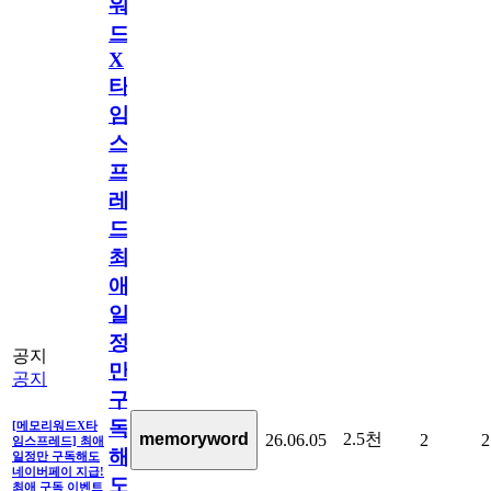
워
드
X
타
임
스
프
레
드]
최
애
일
정
공지
만
공지
구
독
[메모리워드X타
2.5천
memoryword
26.06.05
2
2
임스프레드] 최애
해
일정만 구독해도
네이버페이 지급!
도
최애 구독 이벤트