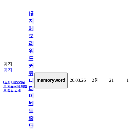
[공
지]
메
모
리
워
드
공지
커
공지
뮤
26.03.26
2천
21
1
memoryword
니
[공지] 메모리워
드 커뮤니티 이벤
티
트 중단 안내
이
벤
트
중
단