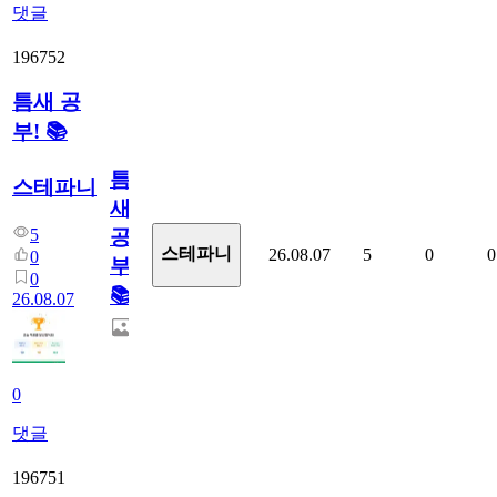
댓글
196752
틈새 공
부! 📚
틈
스테파니
새
5
공
스테파니
26.08.07
5
0
0
0
부!
0
📚
26.08.07
0
댓글
196751