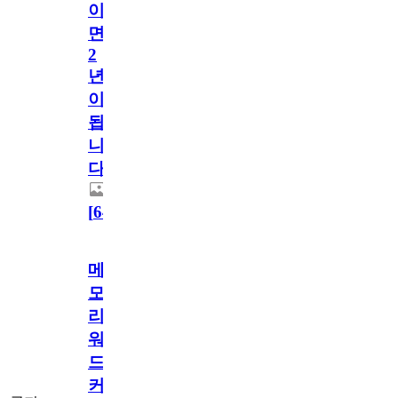
이
면
2
년
이
됩
니
다.
[
64
]
메
모
리
워
드
커