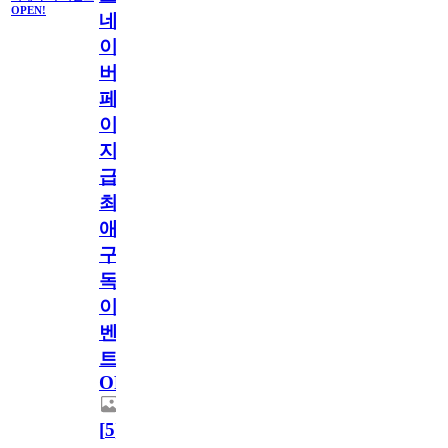
OPEN!
네
이
버
페
이
지
급!
최
애
구
독
이
벤
트
OPEN!
[
5
]