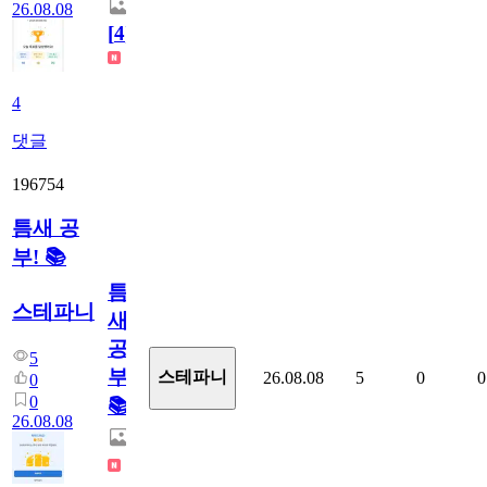
26.08.08
[
4
]
4
댓글
196754
틈새 공
부! 📚
틈
스테파니
새
공
5
부!
스테파니
26.08.08
5
0
0
0
0
📚
26.08.08