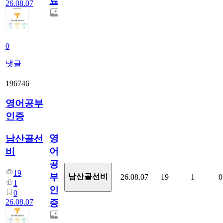
료
26.08.07
0
댓글
196746
영어공부
인증
영
남산골선
어
비
공
19
부
남산골선비
26.08.07
19
1
0
1
인
0
26.08.07
증