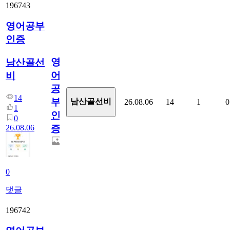
196743
영어공부
인증
영
남산골선
어
비
공
14
부
남산골선비
26.08.06
14
1
0
1
인
0
26.08.06
증
0
댓글
196742