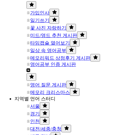
가입인사
일기쓰기
꽃 사진 자랑하기
미드/영드 추천 게시판
타임캡슐 열어보기
일상 속 영어공부
메모리워드 상점후기 게시판
영어공부 인증 게시판
영어 질문 게시판
메모리 크리스마스
지역별 언어 스터디
서울
경기
인천
대전/세종/충청