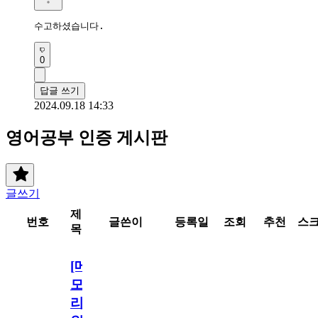
수고하셨습니다.
0
답글 쓰기
2024.09.18 14:33
영어공부 인증 게시판
글쓰기
제
번호
글쓴이
등록일
조회
추천
스
목
[메
모
리