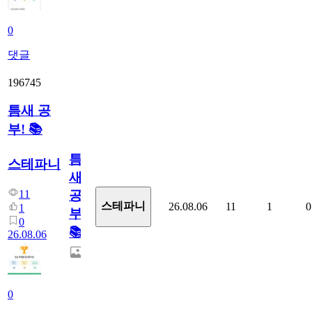
0
댓글
196745
틈새 공
부! 📚
틈
스테파니
새
11
공
스테파니
26.08.06
11
1
0
1
부!
0
📚
26.08.06
0