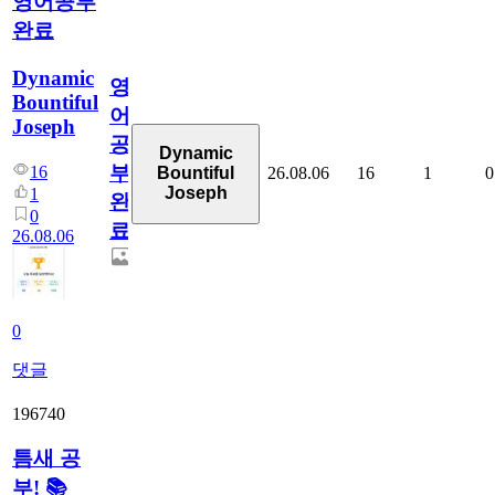
영어공부
완료
Dynamic
영
Bountiful
어
Joseph
공
Dynamic
부
16
26.08.06
16
1
0
Bountiful
Joseph
1
완
0
료
26.08.06
0
댓글
196740
틈새 공
부! 📚