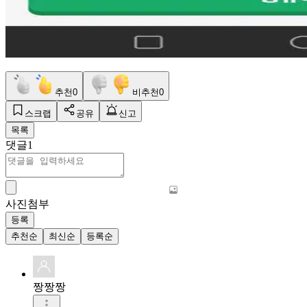
추천
0
비추천
0
스크랩
공유
신고
목록
댓글
1
사진첨부
등록
추천순
최신순
등록순
짱짱짱