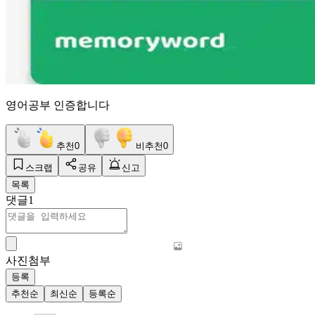
영어공부 인증합니다
추천
0
비추천
0
스크랩
공유
신고
목록
댓글
1
사진첨부
등록
추천순
최신순
등록순