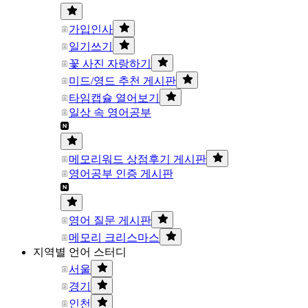
가입인사
일기쓰기
꽃 사진 자랑하기
미드/영드 추천 게시판
타임캡슐 열어보기
일상 속 영어공부
메모리워드 상점후기 게시판
영어공부 인증 게시판
영어 질문 게시판
메모리 크리스마스
지역별 언어 스터디
서울
경기
인천