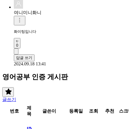
여니미니화니
화이팅입니다 
0
답글 쓰기
2024.09.18 13:41
영어공부 인증 게시판
글쓰기
제
번호
글쓴이
등록일
조회
추천
스크
목
[메