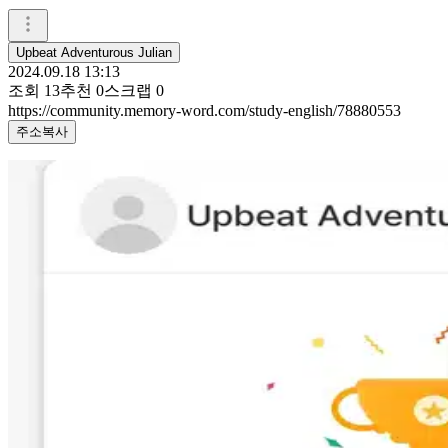
Upbeat Adventurous Julian
2024.09.18 13:13
조회
13
추천
0
스크랩
0
https://community.memory-word.com/study-english/78880553
주소복사