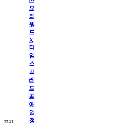
모
리
워
드
X
타
임
스
프
레
드]
최
애
일
정
공지
만
공지
구