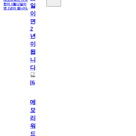
한지 3월12일이
일
면 2년이 됩니다.
이
면
2
년
이
됩
니
다.
[
64
]
메
모
리
워
드