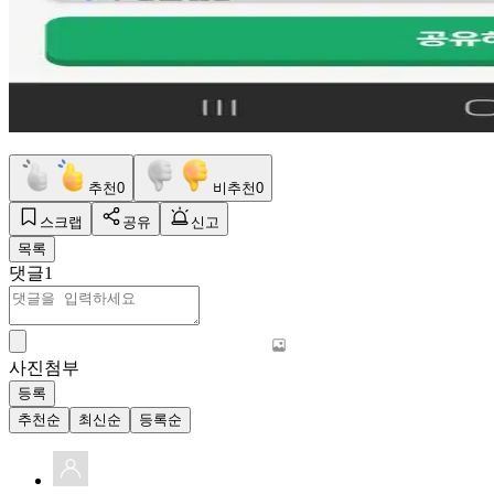
추천
0
비추천
0
스크랩
공유
신고
목록
댓글
1
사진첨부
등록
추천순
최신순
등록순