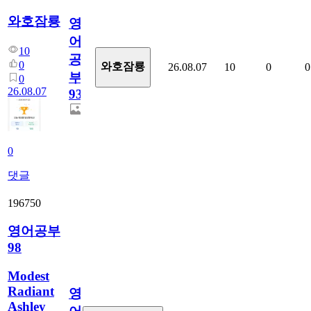
와호잠룡
영
어
10
공
0
와호잠룡
26.08.07
10
0
0
부
0
26.08.07
930
0
댓글
196750
영어공부
98
Modest
Radiant
영
Ashley