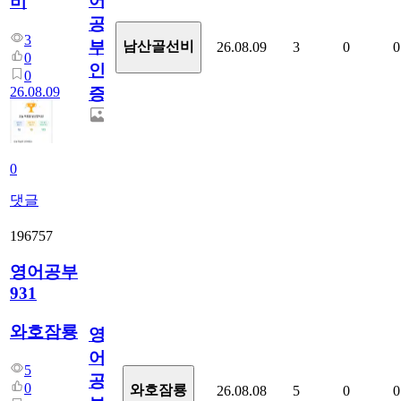
어
비
공
3
부
남산골선비
26.08.09
3
0
0
0
인
0
26.08.09
증
0
댓글
196757
영어공부
931
와호잠룡
영
어
5
공
0
와호잠룡
26.08.08
5
0
0