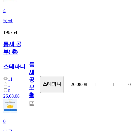
4
댓글
196754
틈새 공
부! 📚
틈
스테파니
새
11
공
스테파니
26.08.08
11
1
0
1
부!
0
📚
26.08.08
0