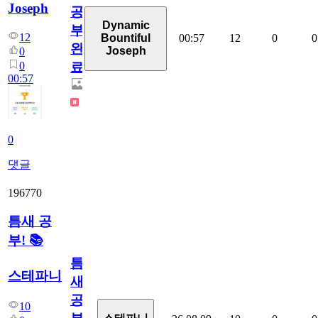
Joseph
공
Dynamic
부
12
00:57
12
0
0
Bountiful
완
Joseph
0
0
료
00:57
0
댓글
196770
틈새 공
부! 📚
틈
스테파니
새
공
10