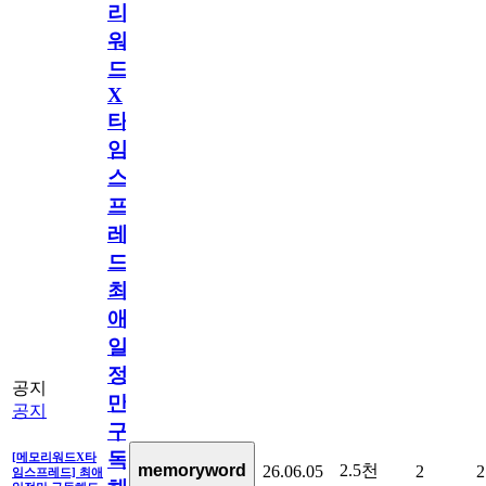
리
워
드
X
타
임
스
프
레
드]
최
애
일
정
공지
만
공지
구
독
[메모리워드X타
2.5천
memoryword
26.06.05
2
2
임스프레드] 최애