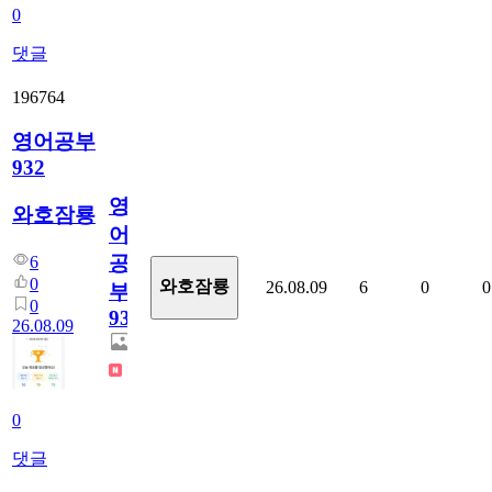
0
댓글
196764
영어공부
932
영
와호잠룡
어
공
6
0
와호잠룡
26.08.09
6
0
0
부
0
932
26.08.09
0
댓글