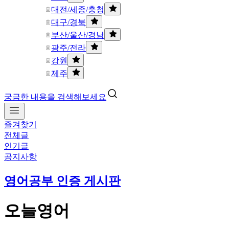
대전/세종/충청
대구/경북
부산/울산/경남
광주/전라
강원
제주
궁금한 내용을 검색해보세요
즐겨찾기
전체글
인기글
공지사항
영어공부 인증 게시판
오늘영어