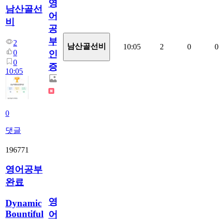
영
남산골선
어
비
공
부
2
남산골선비
10:05
2
0
0
0
인
0
증
10:05
0
댓글
196771
영어공부
완료
영
Dynamic
Bountiful
어