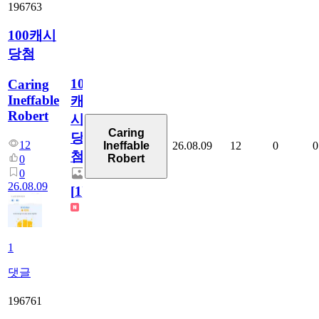
196763
100캐시
당첨
100
Caring
Ineffable
캐
Robert
시
Caring
당
12
26.08.09
12
0
0
Ineffable
첨
Robert
0
0
26.08.09
[
1
]
1
댓글
196761