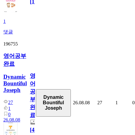
[
1
]
1
댓글
196755
영어공부
완료
영
Dynamic
Bountiful
어
Joseph
공
Dynamic
부
27
26.08.08
27
1
0
Bountiful
완
Joseph
1
0
료
26.08.08
[
4
]