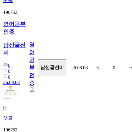
댓글
196753
영어공부
인증
영
남산골선
어
비
공
6
부
남산골선비
26.08.08
6
0
0
0
인
0
26.08.08
증
0
댓글
196752