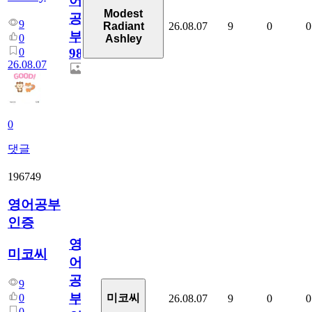
어
Modest
공
9
26.08.07
9
0
0
Radiant
부
0
Ashley
0
98
26.08.07
0
댓글
196749
영어공부
인증
영
미코씨
어
공
9
부
0
미코씨
26.08.07
9
0
0
0