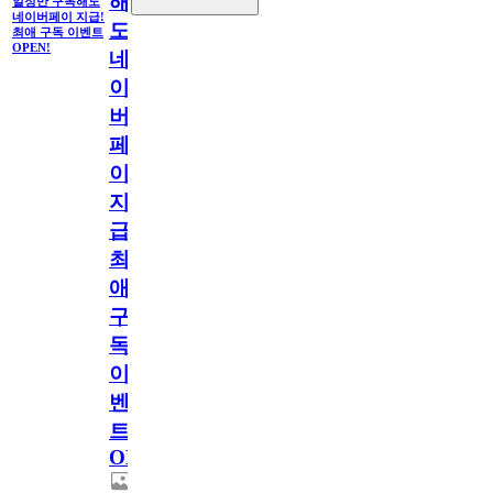
해
일정만 구독해도
네이버페이 지급!
도
최애 구독 이벤트
OPEN!
네
이
버
페
이
지
급!
최
애
구
독
이
벤
트
OPEN!