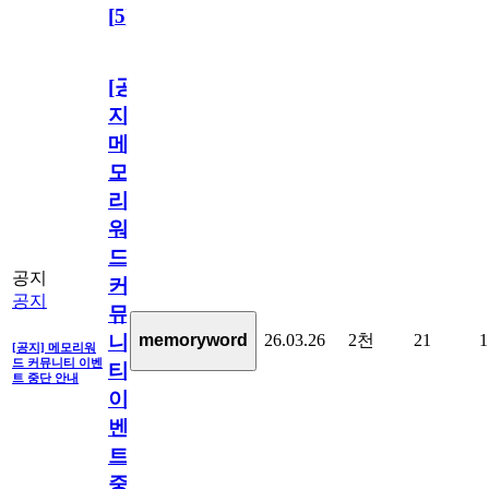
[
5
]
[공
지]
메
모
리
워
드
공지
커
공지
뮤
26.03.26
2천
21
1
memoryword
니
[공지] 메모리워
드 커뮤니티 이벤
티
트 중단 안내
이
벤
트
중