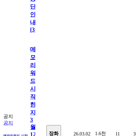
단
안
내
[
31
]
메
모
리
워
드
시
작
한
지
공지
3
공지
월
1.6천
장화
26.03.02
11
3
12
메모리워드 시작