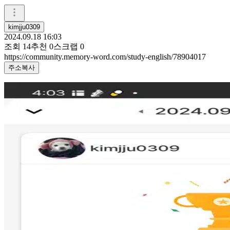
kimjju0309
2024.09.18 16:03
조회
14
추천
0
스크랩
0
https://community.memory-word.com/study-english/78904017
주소복사