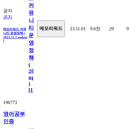
커
공지
뮤
공지
니
티
메모리워드
23.11.01
9.6천
29
9
메모리워드 커뮤
니티 운영정책 (
운
2023.11.1 update
)
영
정
책
(
2023.11.1
update
)
[
110
]
196773
영어공부
인증