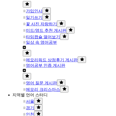
가입인사
일기쓰기
꽃 사진 자랑하기
미드/영드 추천 게시판
타임캡슐 열어보기
일상 속 영어공부
메모리워드 상점후기 게시판
영어공부 인증 게시판
영어 질문 게시판
메모리 크리스마스
지역별 언어 스터디
서울
경기
인천