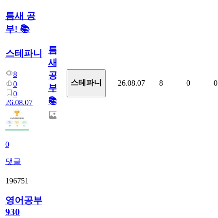
틈새 공
부! 📚
틈
스테파니
새
8
공
스테파니
26.08.07
8
0
0
0
부!
0
📚
26.08.07
0
댓글
196751
영어공부
930