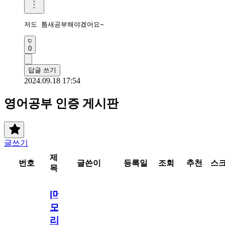
저도 틈새공부해야겠어요~
0
답글 쓰기
2024.09.18 17:54
영어공부 인증 게시판
글쓰기
제
번호
글쓴이
등록일
조회
추천
스
목
[메
모
리