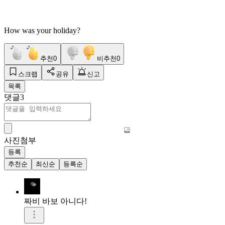
How was your holiday?
추천
0
비추천
0
스크랩
공유
신고
목록
댓글
3
사진첨부
등록
추천순
최신순
등록순
짜비 바보 아니다!