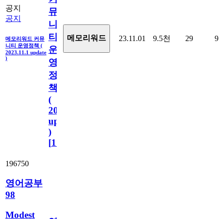
공지
뮤
공지
니
티
메모리워드
23.11.01
9.5천
29
9
메모리워드 커뮤
니티 운영정책 (
운
2023.11.1 update
)
영
정
책
(
2023.11.1
update
)
[
110
]
196750
영어공부
98
Modest