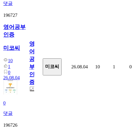
댓글
196727
영어공부
인증
영
미코씨
어
공
10
부
1
미코씨
26.08.04
10
1
0
0
인
26.08.04
증
0
댓글
196726