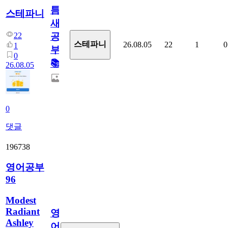
틈
스테파니
새
22
공
스테파니
26.08.05
22
1
0
1
부!
0
📚
26.08.05
0
댓글
196738
영어공부
96
Modest
Radiant
영
Ashley
어