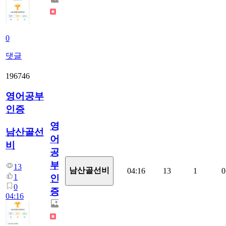
0
댓글
196746
영어공부
인증
영
남산골선
어
비
공
부
13
남산골선비
04:16
13
1
0
1
인
0
증
04:16