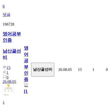
6
댓글
196728
영어공부
인증
영
남산골선
어
비
공
부
15
남산골선비
26.08.05
15
1
0
1
인
0
증
26.08.05
[
1
]
1