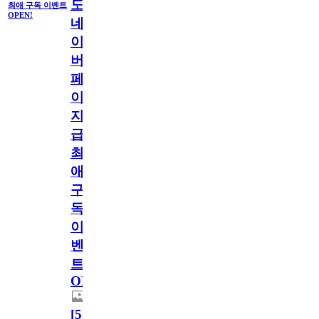
도
최애 구독 이벤트
OPEN!
네
이
버
페
이
지
급!
최
애
구
독
이
벤
트
OPEN!
[
5
]