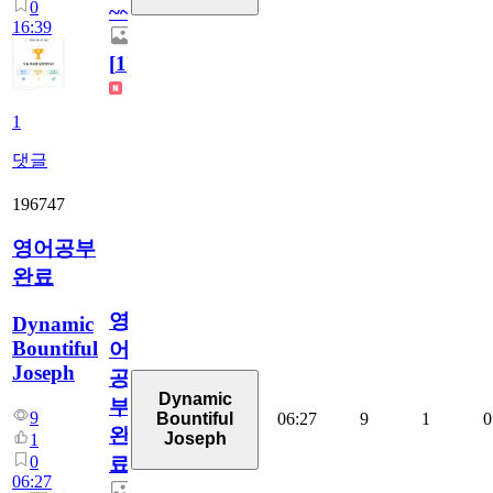
0
~~
16:39
[
1
]
1
댓글
196747
영어공부
완료
영
Dynamic
Bountiful
어
Joseph
공
Dynamic
부
9
06:27
9
1
0
Bountiful
완
Joseph
1
0
료
06:27