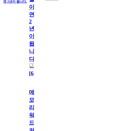
면 2년이 됩니다.
이
면
2
년
이
됩
니
다.
[
64
]
메
모
리
워
드
커