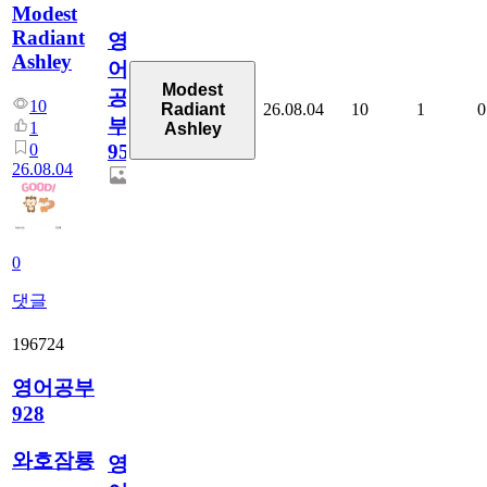
Modest
Radiant
영
Ashley
어
Modest
공
10
26.08.04
10
1
0
Radiant
부
1
Ashley
0
95
26.08.04
0
댓글
196724
영어공부
928
와호잠룡
영