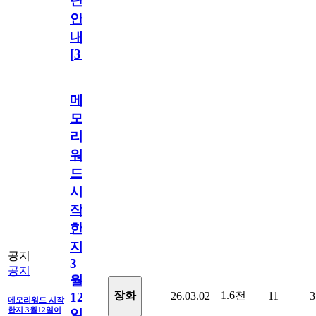
단
안
내
[
31
]
메
모
리
워
드
시
작
한
지
공지
3
공지
월
1.6천
장화
26.03.02
11
3
12
메모리워드 시작
한지 3월12일이
일