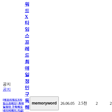
워
드
X
타
임
스
프
레
드]
최
애
일
정
공지
만
공지
구
독
[메모리워드X타
2.5천
memoryword
26.06.05
2
2
임스프레드] 최애
해
일정만 구독해도
네이버페이 지급!