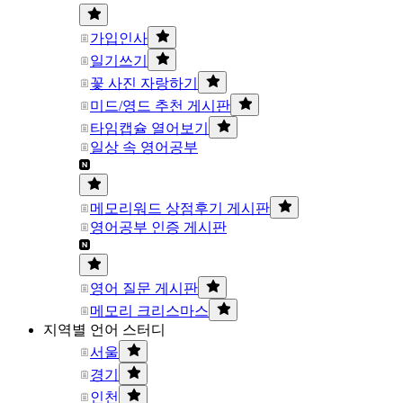
가입인사
일기쓰기
꽃 사진 자랑하기
미드/영드 추천 게시판
타임캡슐 열어보기
일상 속 영어공부
메모리워드 상점후기 게시판
영어공부 인증 게시판
영어 질문 게시판
메모리 크리스마스
지역별 언어 스터디
서울
경기
인천