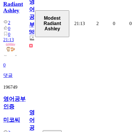
영
Radiant
어
Ashley
공
Modest
2
21:13
2
0
0
Radiant
부
0
Ashley
98
0
21:13
0
댓글
196749
영어공부
인증
영
미코씨
어
공