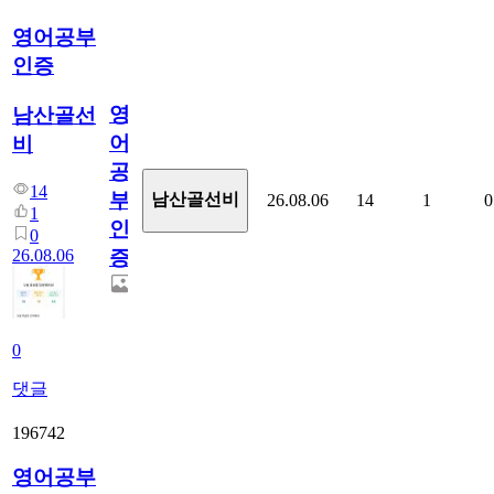
영어공부
인증
영
남산골선
어
비
공
14
부
남산골선비
26.08.06
14
1
0
1
인
0
26.08.06
증
0
댓글
196742
영어공부