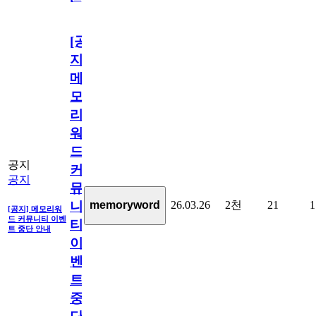
[공
지]
메
모
리
워
드
공지
커
공지
뮤
26.03.26
2천
21
1
memoryword
니
[공지] 메모리워
드 커뮤니티 이벤
티
트 중단 안내
이
벤
트
중