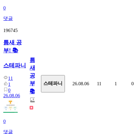
0
댓글
196745
틈새 공
부! 📚
틈
스테파니
새
공
11
부!
스테파니
26.08.06
11
1
0
1
0
📚
26.08.06
0
댓글