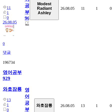
Modest
공
11
26.08.05
11
1
0
Radiant
부
1
Ashley
0
96
26.08.05
0
댓글
196734
영어공부
929
와호잠룡
영
어
13
공
1
와호잠룡
26.08.05
13
1
0
부
0