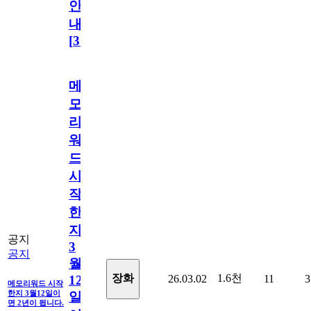
안
내
[
31
]
메
모
리
워
드
시
작
한
지
공지
3
공지
월
1.6천
장화
26.03.02
11
3
12
메모리워드 시작
한지 3월12일이
일
면 2년이 됩니다.