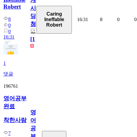
캐
Robert
시
Caring
당
8
16:31
8
0
0
Ineffable
첨
Robert
0
0
16:31
[
1
]
1
댓글
196761
영어공부
완료
영
착한사람
어
공
7
부