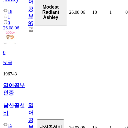
어
Modest
공
18
26.08.06
18
1
0
Radiant
부
1
Ashley
0
97
26.08.06
0
댓글
196743
영어공부
인증
영
남산골선
어
비
공
15
부
남산골선비
26.08.06
15
1
0