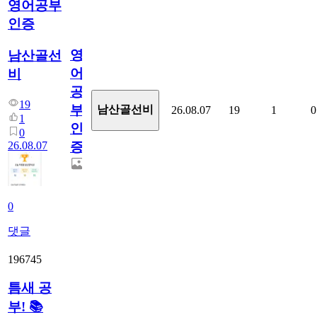
영어공부
인증
영
남산골선
어
비
공
19
부
남산골선비
26.08.07
19
1
0
1
인
0
26.08.07
증
0
댓글
196745
틈새 공
부! 📚