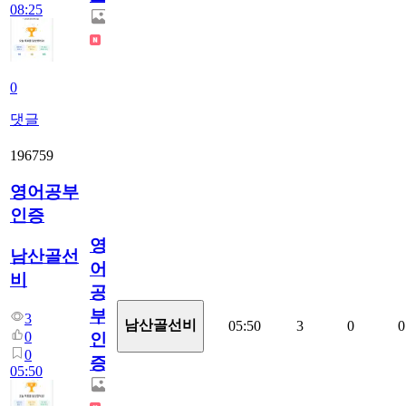
08:25
0
댓글
196759
영어공부
인증
영
남산골선
어
비
공
부
3
남산골선비
05:50
3
0
0
0
인
0
증
05:50