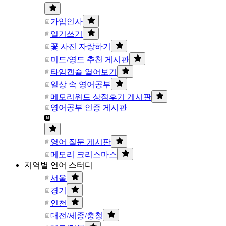
가입인사
일기쓰기
꽃 사진 자랑하기
미드/영드 추천 게시판
타임캡슐 열어보기
일상 속 영어공부
메모리워드 상점후기 게시판
영어공부 인증 게시판
영어 질문 게시판
메모리 크리스마스
지역별 언어 스터디
서울
경기
인천
대전/세종/충청