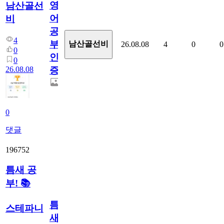
영
남산골선
어
비
공
4
부
남산골선비
26.08.08
4
0
0
0
인
0
26.08.08
증
0
댓글
196752
틈새 공
부! 📚
틈
스테파니
새