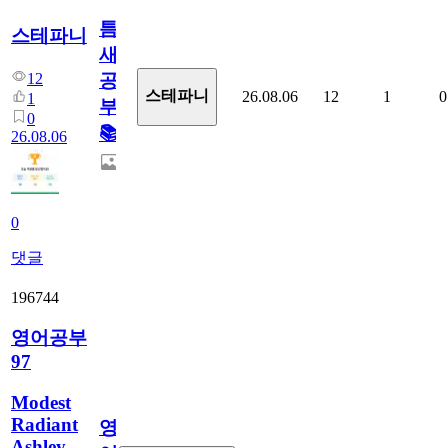
틈
스테파니
새
12
공
스테파니
26.08.06
12
1
0
1
부!
0
📚
26.08.06
0
댓글
196744
영어공부
97
Modest
Radiant
영
Ashley