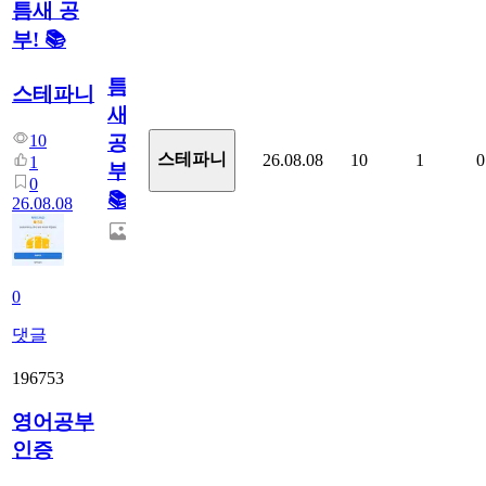
틈새 공
부! 📚
틈
스테파니
새
10
공
스테파니
26.08.08
10
1
0
1
부!
0
📚
26.08.08
0
댓글
196753
영어공부
인증