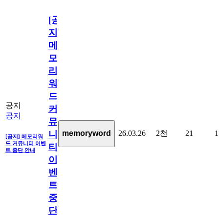
[공
지]
메
모
리
워
드
공지
커
공지
뮤
26.03.26
2천
21
1
memoryword
니
[공지] 메모리워
드 커뮤니티 이벤
티
트 중단 안내
이
벤
트
중
단