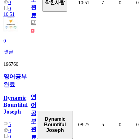
0
착한사람
10:51
7
0
0
완
0
10:51
료
0
댓글
196760
영어공부
완료
영
Dynamic
Bountiful
어
Joseph
공
Dynamic
부
5
08:25
5
0
0
Bountiful
완
Joseph
0
0
료