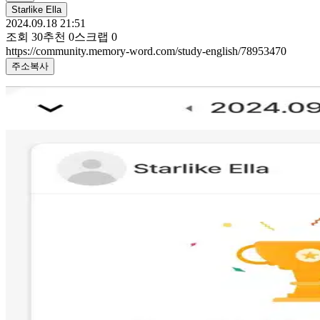
Starlike Ella
2024.09.18 21:51
조회
30
추천
0
스크랩
0
https://community.memory-word.com/study-english/78953470
주소복사