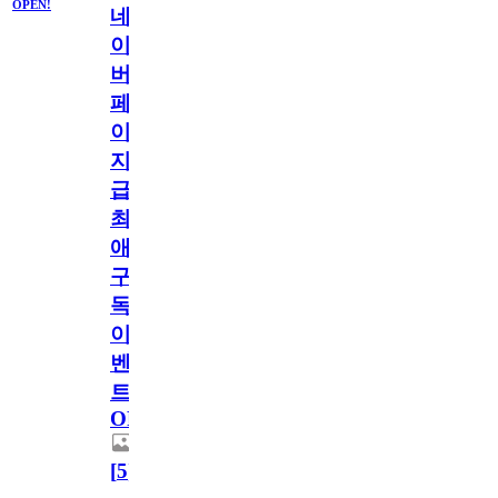
OPEN!
네
이
버
페
이
지
급!
최
애
구
독
이
벤
트
OPEN!
[
5
]