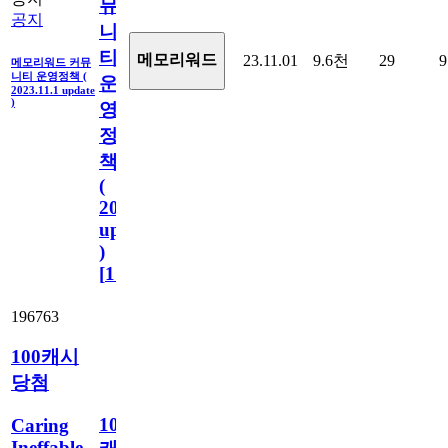
뮤
공지
니
티
메모리워드
23.11.01
9.6천
29
9
메모리워드 커뮤
니티 운영정책 (
운
2023.11.1 update
)
영
정
책
(
2023.11.1
update
)
[
110
]
196763
100캐시
당첨
100
Caring
Ineffable