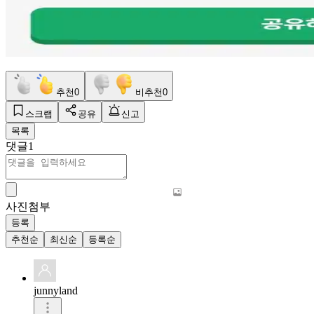
추천
0
비추천
0
스크랩
공유
신고
목록
댓글
1
사진첨부
등록
추천순
최신순
등록순
junnyland