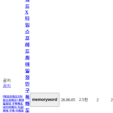
드
X
타
임
스
프
레
드]
최
애
일
정
공지
만
공지
구
독
[메모리워드X타
2.5천
memoryword
26.06.05
2
2
임스프레드] 최애
해
일정만 구독해도
네이버페이 지급!
도
최애 구독 이벤트