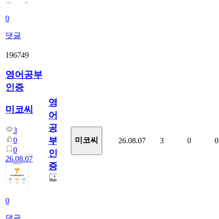
0
댓글
196749
영어공부
인증
영
미코씨
어
공
3
부
0
미코씨
26.08.07
3
0
0
0
인
26.08.07
증
0
댓글