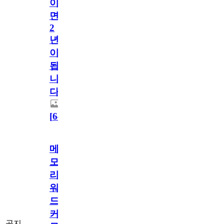
이
면
2
년
이
됩
니
다.
[
64
]
메
모
리
워
드
커
공지