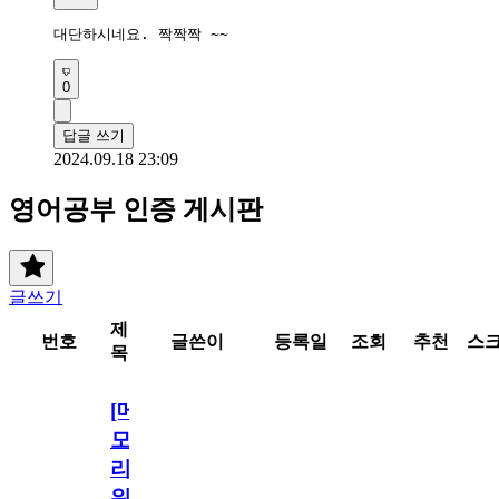
대단하시네요. 짝짝짝 ~~
0
답글 쓰기
2024.09.18 23:09
영어공부 인증 게시판
글쓰기
제
번호
글쓴이
등록일
조회
추천
스
목
[메
모
리
워