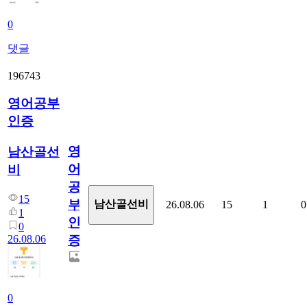
0
댓글
196743
영어공부
인증
영
남산골선
어
비
공
15
부
남산골선비
26.08.06
15
1
0
1
인
0
26.08.06
증
0