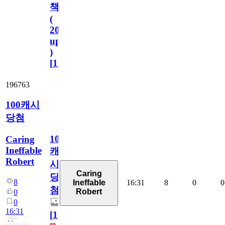
책
(
2023.11.1
update
)
[
110
]
196763
100캐시
당첨
100
Caring
Ineffable
캐
Robert
시
Caring
당
8
16:31
8
0
0
Ineffable
첨
Robert
0
0
16:31
[
1
]