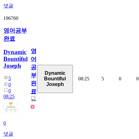
댓글
196760
영어공부
완료
영
Dynamic
Bountiful
어
Joseph
공
Dynamic
부
5
08:25
5
0
0
Bountiful
완
Joseph
0
0
료
08:25
0
댓글