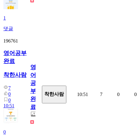
1
댓글
196761
영어공부
완료
영
착한사람
어
공
7
부
0
착한사람
10:51
7
0
0
완
0
10:51
료
0