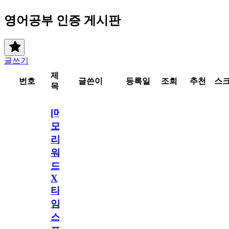
영어공부 인증 게시판
글쓰기
제
번호
글쓴이
등록일
조회
추천
스
목
[메
모
리
워
드
X
타
임
스