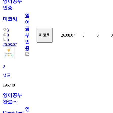
영어공부
인증
영
미코씨
어
공
3
부
0
미코씨
26.08.07
3
0
0
0
인
26.08.07
증
0
댓글
196748
영어공부
완료~~
영
Cherished