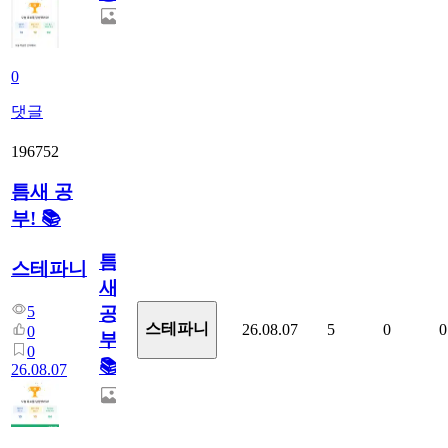
0
댓글
196752
틈새 공
부! 📚
틈
스테파니
새
5
공
스테파니
26.08.07
5
0
0
0
부!
0
📚
26.08.07