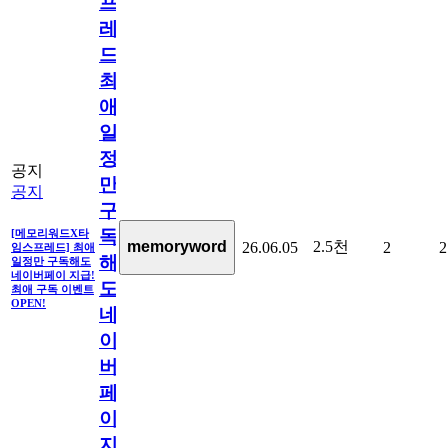
프
레
드]
최
애
일
정
공지
만
공지
구
독
[메모리워드X타
2.5천
memoryword
26.06.05
2
2
임스프레드] 최애
해
일정만 구독해도
네이버페이 지급!
도
최애 구독 이벤트
OPEN!
네
이
버
페
이
지