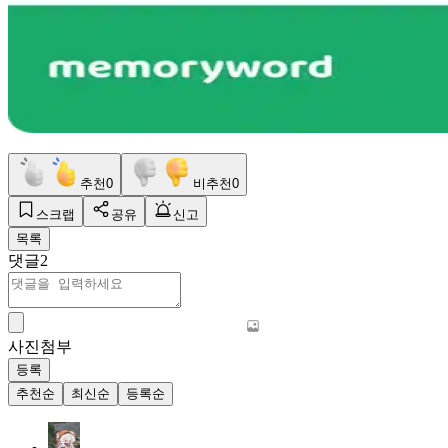
추천
0
비추천
0
스크랩
공유
신고
목록
댓글
2
사진첨부
등록
추천순
최신순
등록순