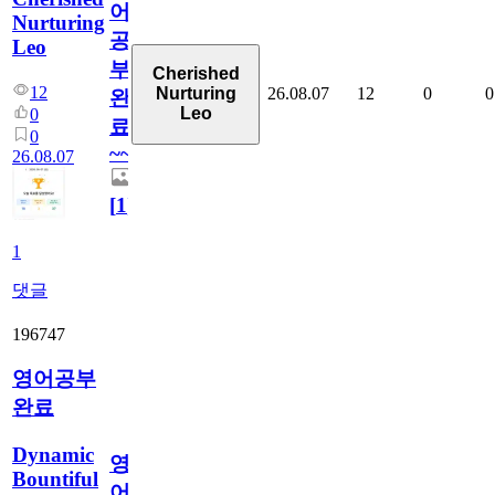
어
Nurturing
공
Leo
부
Cherished
12
26.08.07
12
0
0
Nurturing
완
Leo
0
료
0
~~
26.08.07
[
1
]
1
댓글
196747
영어공부
완료
Dynamic
영
Bountiful
어