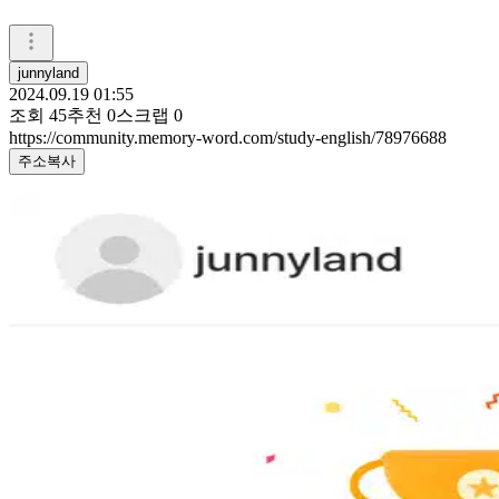
junnyland
2024.09.19 01:55
조회
45
추천
0
스크랩
0
https://community.memory-word.com/study-english/78976688
주소복사