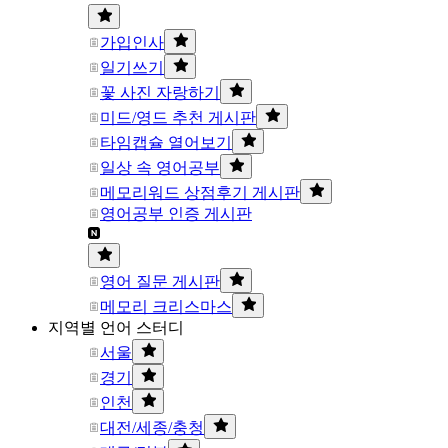
가입인사
일기쓰기
꽃 사진 자랑하기
미드/영드 추천 게시판
타임캡슐 열어보기
일상 속 영어공부
메모리워드 상점후기 게시판
영어공부 인증 게시판
영어 질문 게시판
메모리 크리스마스
지역별 언어 스터디
서울
경기
인천
대전/세종/충청