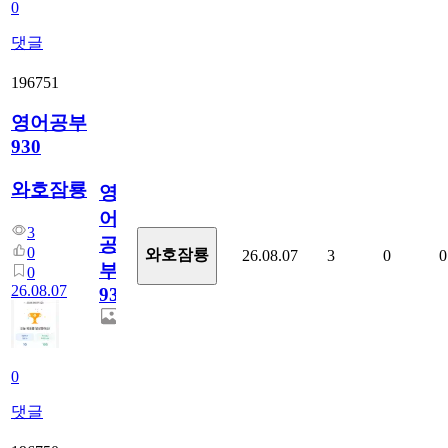
0
댓글
196751
영어공부
930
와호잠룡
영
어
3
공
0
와호잠룡
26.08.07
3
0
0
부
0
26.08.07
930
0
댓글