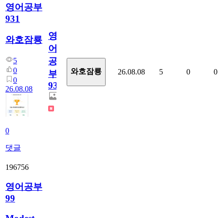
영어공부
931
영
와호잠룡
어
공
5
0
와호잠룡
26.08.08
5
0
0
부
0
931
26.08.08
0
댓글
196756
영어공부
99