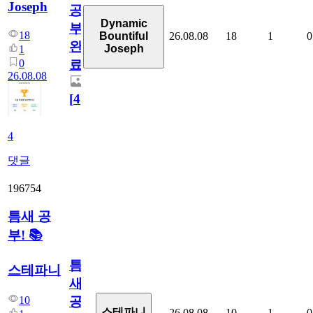
Joseph
공
Dynamic
부
18
26.08.08
18
1
0
Bountiful
완
Joseph
1
0
료
26.08.08
[
4
]
4
댓글
196754
틈새 공
부! 📚
틈
스테파니
새
10
공
스테파니
26.08.08
10
1
0