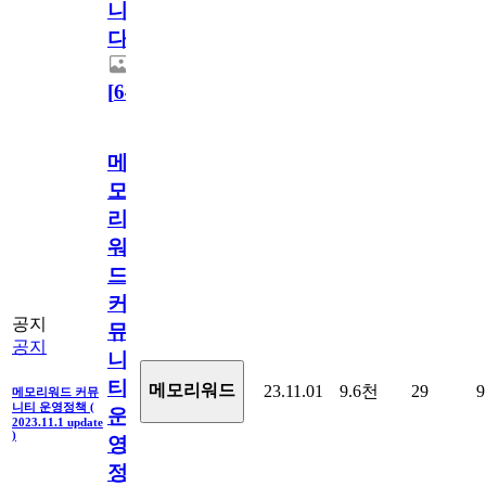
니
다.
[
64
]
메
모
리
워
드
커
공지
뮤
공지
니
티
메모리워드
23.11.01
9.6천
29
9
메모리워드 커뮤
니티 운영정책 (
운
2023.11.1 update
)
영
정