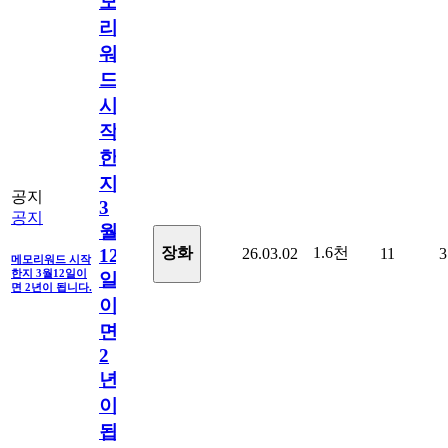
모
리
워
드
시
작
한
지
공지
3
공지
월
1.6천
장화
26.03.02
11
3
12
메모리워드 시작
한지 3월12일이
일
면 2년이 됩니다.
이
면
2
년
이
됩