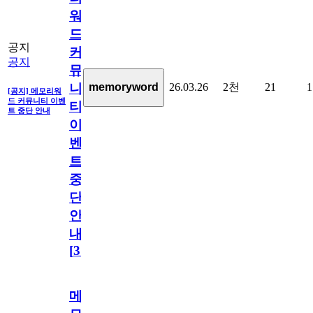
워
드
공지
커
공지
뮤
26.03.26
2천
21
1
memoryword
니
[공지] 메모리워
드 커뮤니티 이벤
티
트 중단 안내
이
벤
트
중
단
안
내
[
31
]
메