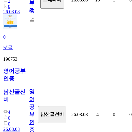
1
부!
0
📚
26.08.08
0
댓글
196753
영어공부
인증
영
남산골선
어
비
공
4
부
남산골선비
26.08.08
4
0
0
0
인
0
26.08.08
증