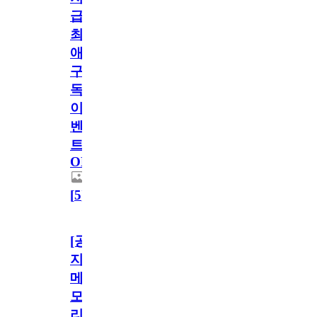
급!
최
애
구
독
이
벤
트
OPEN!
[
5
]
[공
지]
메
모
리