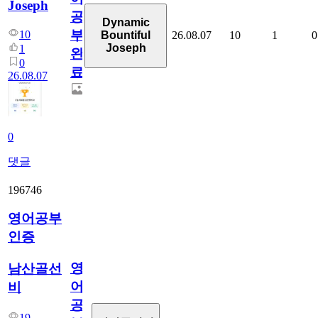
Joseph
공
Dynamic
부
10
26.08.07
10
1
0
Bountiful
Joseph
1
완
0
료
26.08.07
0
댓글
196746
영어공부
인증
영
남산골선
어
비
공
19