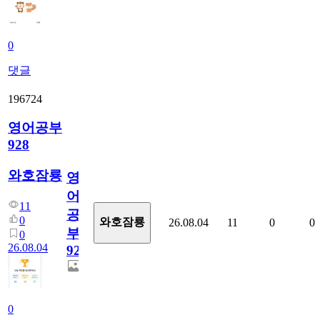
0
댓글
196724
영어공부
928
와호잠룡
영
어
11
공
0
와호잠룡
26.08.04
11
0
0
부
0
26.08.04
928
0