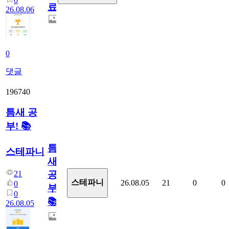
0
료
26.08.06
0
댓글
196740
틈새 공
부! 📚
틈
스테파니
새
21
공
스테파니
26.08.05
21
0
0
0
부!
0
📚
26.08.05