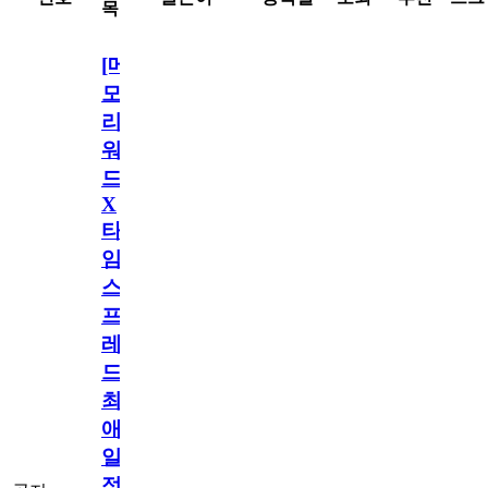
목
[메
모
리
워
드
X
타
임
스
프
레
드]
최
애
일
정