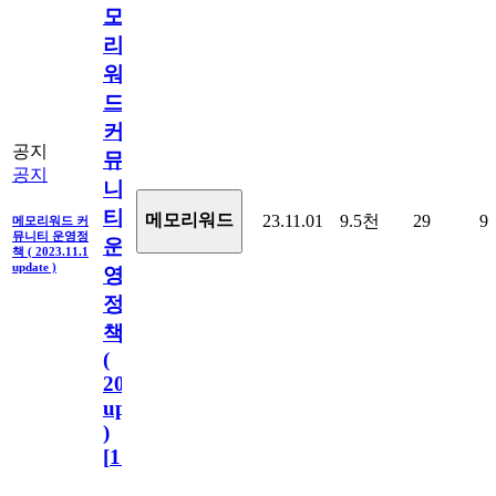
모
리
워
드
커
공지
뮤
공지
니
티
메모리워드
23.11.01
9.5천
29
9
메모리워드 커
뮤니티 운영정
운
책 ( 2023.11.1
update )
영
정
책
(
2023.11.1
update
)
[
110
]