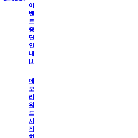
이
벤
트
중
단
안
내
[
31
]
메
모
리
워
드
시
작
한