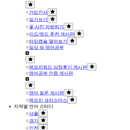
가입인사
일기쓰기
꽃 사진 자랑하기
미드/영드 추천 게시판
타임캡슐 열어보기
일상 속 영어공부
메모리워드 상점후기 게시판
영어공부 인증 게시판
영어 질문 게시판
메모리 크리스마스
지역별 언어 스터디
서울
경기
인천