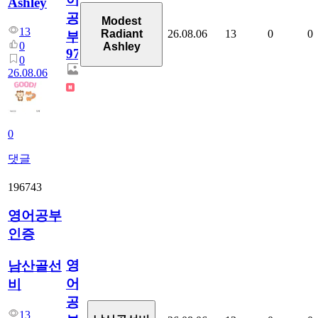
Ashley
공
Modest
13
26.08.06
13
0
0
Radiant
부
0
Ashley
97
0
26.08.06
0
댓글
196743
영어공부
인증
영
남산골선
어
비
공
13