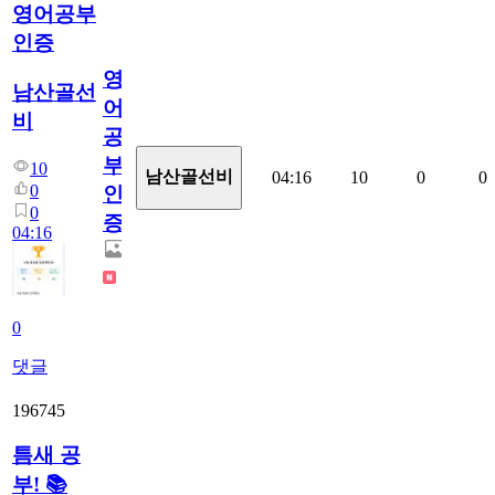
영어공부
인증
영
남산골선
어
비
공
부
10
남산골선비
04:16
10
0
0
0
인
0
증
04:16
0
댓글
196745
틈새 공
부! 📚