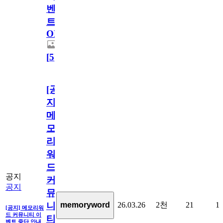
벤
트
OPEN!
[
5
]
[공
지]
메
모
리
워
드
공지
커
공지
뮤
26.03.26
2천
21
1
memoryword
니
[공지] 메모리워
드 커뮤니티 이
티
벤트 중단 안내