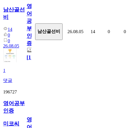
영
남산골선
어
비
공
부
14
남산골선비
26.08.05
14
0
0
0
인
0
증
26.08.05
[
1
]
1
댓글
196727
영어공부
인증
영
미코씨
어