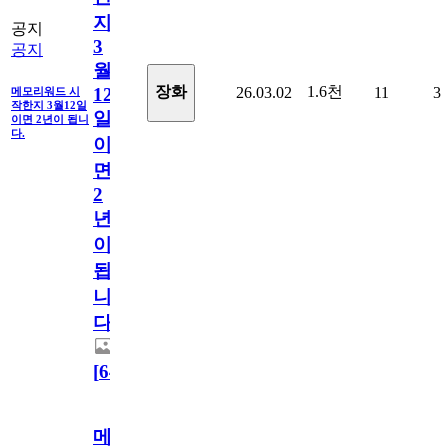
지
공지
3
공지
월
1.6천
장화
26.03.02
11
3
12
메모리워드 시
작한지 3월12일
일
이면 2년이 됩니
다.
이
면
2
년
이
됩
니
다.
[
64
]
메