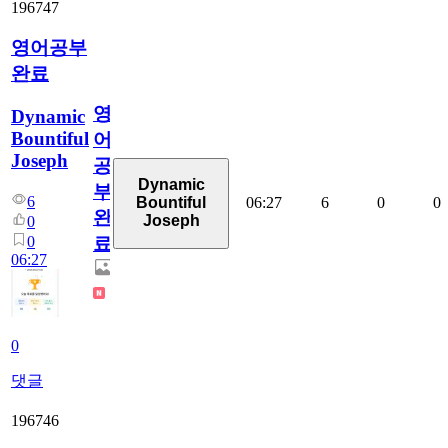
196747
영어공부
완료
영
Dynamic
Bountiful
어
Joseph
공
Dynamic
부
6
06:27
6
0
0
Bountiful
완
Joseph
0
0
료
06:27
0
댓글
196746