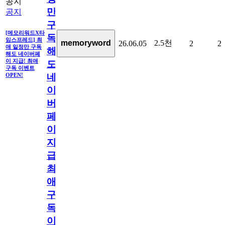
공지
만
공지
구
[메모리워드X타
독
임스프레드] 최
2.5천
memoryword
26.06.05
2
2
애 일정만 구독
해
해도 네이버페
이 지급! 최애
도
구독 이벤트
네
OPEN!
이
버
페
이
지
급!
최
애
구
독
이