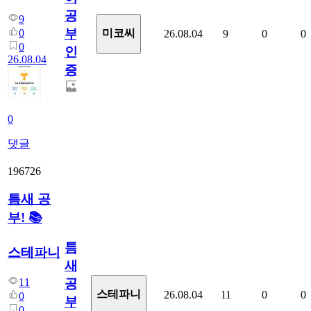
공
9
부
0
미코씨
26.08.04
9
0
0
0
인
26.08.04
증
0
댓글
196726
틈새 공
부! 📚
틈
스테파니
새
11
공
스테파니
26.08.04
11
0
0
0
부!
0