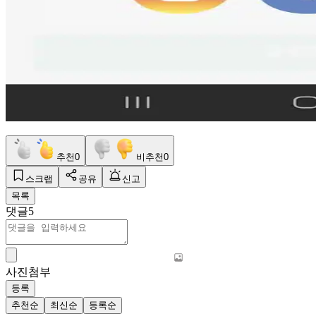
추천
0
비추천
0
스크랩
공유
신고
목록
댓글
5
사진첨부
등록
추천순
최신순
등록순