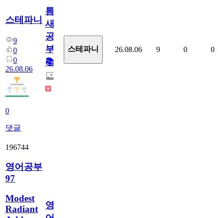
틈
스테파니
새
공
9
부!
스테파니
26.08.06
9
0
0
0
0
📚
26.08.06
0
댓글
196744
영어공부
97
Modest
영
Radiant
어