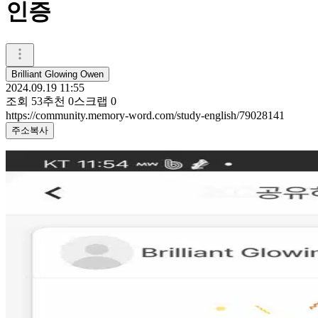
인증
Brilliant Glowing Owen
2024.09.19 11:55
조회
53
추천
0
스크랩
0
https://community.memory-word.com/study-english/79028141
주소복사