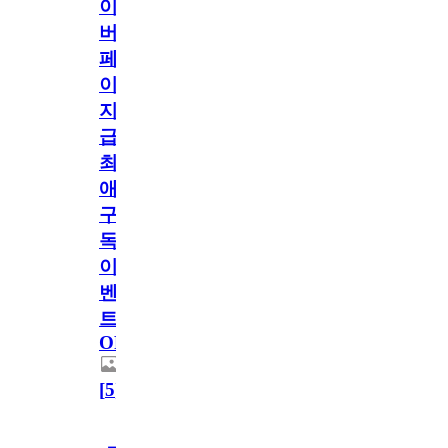
이
버
페
이
지
급!
최
애
구
독
이
벤
트
OPEN!
[
5
]