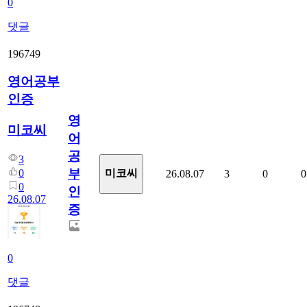
0
댓글
196749
영어공부
인증
영
미코씨
어
공
3
부
0
미코씨
26.08.07
3
0
0
0
인
26.08.07
증
0
댓글