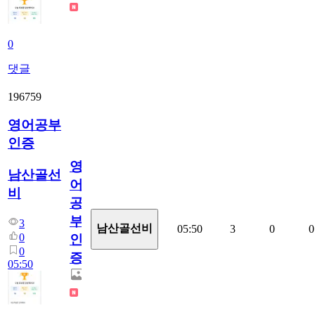
0
댓글
196759
영어공부
인증
영
남산골선
어
비
공
부
3
남산골선비
05:50
3
0
0
0
인
0
증
05:50