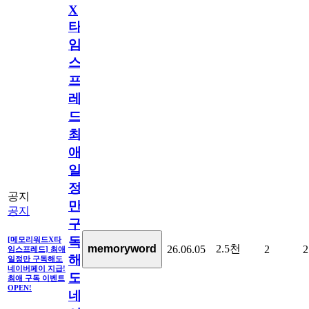
X
타
임
스
프
레
드]
최
애
일
정
공지
만
공지
구
독
[메모리워드X타
2.5천
memoryword
26.06.05
2
2
임스프레드] 최애
해
일정만 구독해도
네이버페이 지급!
도
최애 구독 이벤트
OPEN!
네