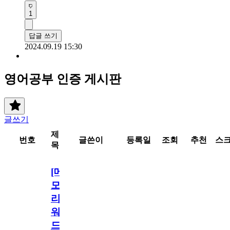
1
답글 쓰기
2024.09.19 15:30
영어공부 인증 게시판
글쓰기
제
번호
글쓴이
등록일
조회
추천
스
목
[메
모
리
워
드