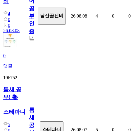
어
비
공
4
부
남산골선비
26.08.08
4
0
0
0
인
0
26.08.08
증
0
댓글
196752
틈새 공
부! 📚
틈
스테파니
새
5
공
스테파니
26.08.07
5
0
0
0