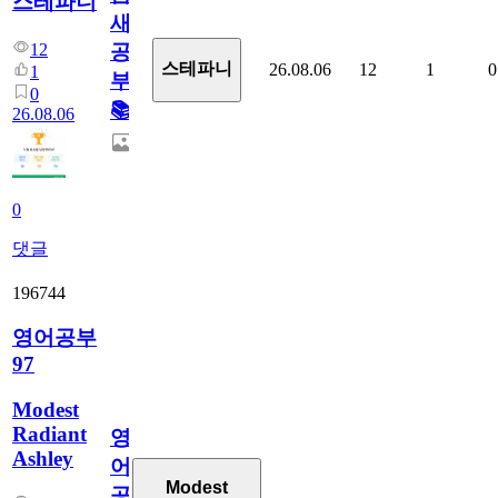
스테파니
새
12
공
스테파니
26.08.06
12
1
0
1
부!
0
📚
26.08.06
0
댓글
196744
영어공부
97
Modest
Radiant
영
Ashley
어
Modest
공