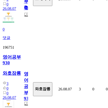
부!
0
📚
26.08.07
0
댓글
196751
영어공부
930
와호잠룡
영
어
3
공
0
와호잠룡
26.08.07
3
0
0
부
0
26.08.07
930