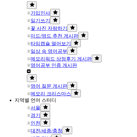
가입인사
일기쓰기
꽃 사진 자랑하기
미드/영드 추천 게시판
타임캡슐 열어보기
일상 속 영어공부
메모리워드 상점후기 게시판
영어공부 인증 게시판
영어 질문 게시판
메모리 크리스마스
지역별 언어 스터디
서울
경기
인천
대전/세종/충청