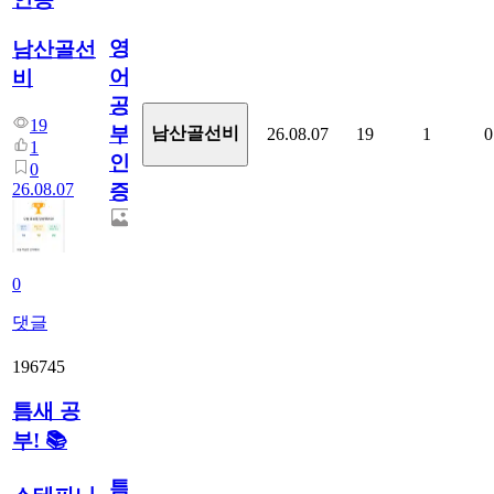
영
남산골선
어
비
공
19
부
남산골선비
26.08.07
19
1
0
1
인
0
26.08.07
증
0
댓글
196745
틈새 공
부! 📚
틈