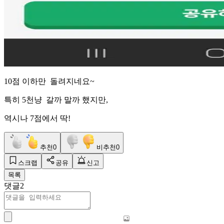
10점 이하만 돌려지네요~
특히 5천냥 갈까 말까 했지만,
역시나 7점에서 딱!
추천
0
비추천
0
스크랩
공유
신고
목록
댓글
2