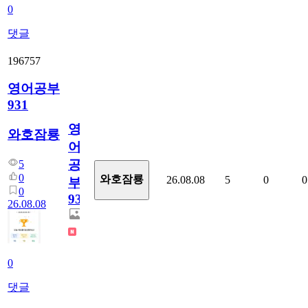
0
댓글
196757
영어공부
931
영
와호잠룡
어
공
5
0
와호잠룡
26.08.08
5
0
0
부
0
931
26.08.08
0
댓글