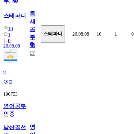
부! 📚
틈
스테파니
새
10
공
스테파니
26.08.08
10
1
0
1
부!
0
📚
26.08.08
0
댓글
196753
영어공부
인증
영
남산골선