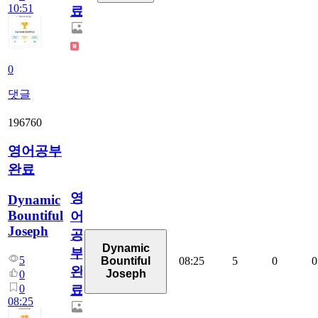
10:51
료
0
댓글
196760
영어공부
완료
영
Dynamic
Bountiful
어
Joseph
공
Dynamic
부
5
08:25
5
0
0
Bountiful
완
Joseph
0
0
료
08:25