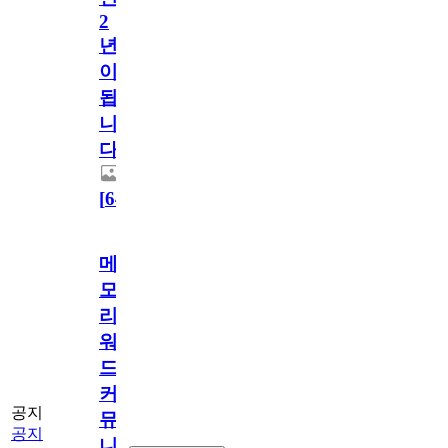
2
년
이
됩
니
다.
[
64
]
메
모
리
워
드
커
공지
뮤
공지
니