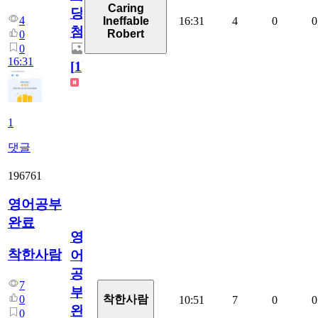
Caring
당
4
16:31
4
0
0
Ineffable
첨
Robert
0
0
16:31
[
1
]
1
댓글
196761
영어공부
완료
영
착한사람
어
공
7
부
0
착한사람
10:51
7
0
0
완
0