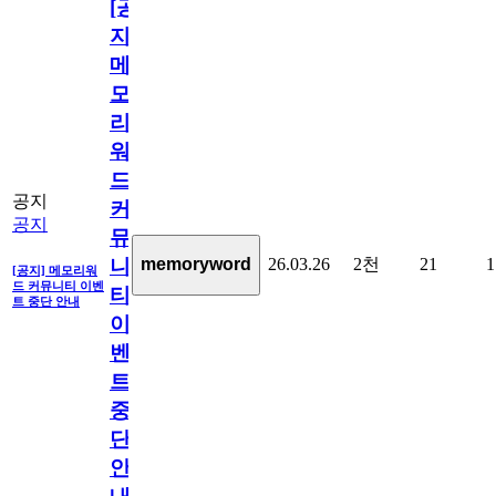
[공
지]
메
모
리
워
드
공지
커
공지
뮤
26.03.26
2천
21
1
memoryword
니
[공지] 메모리워
드 커뮤니티 이벤
티
트 중단 안내
이
벤
트
중
단
안