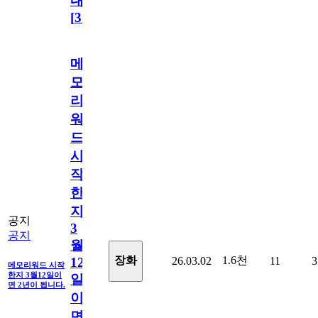
내
[
31
]
메
모
리
워
드
시
작
한
지
공지
3
공지
월
1.6천
장화
26.03.02
11
3
12
메모리워드 시작
한지 3월12일이
일
면 2년이 됩니다.
이
면