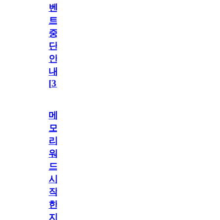
벤
트
중
단
안
내
[
31
]
메
모
리
워
드
시
작
한
지