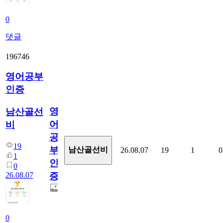
0
댓글
196746
영어공부
인증
영
남산골선
어
비
공
19
부
남산골선비
26.08.07
19
1
0
1
인
0
26.08.07
증
0