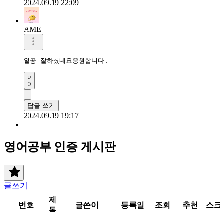
2024.09.19 22:09
AME
열공 잘하셨네요응원합니다. 
0
답글 쓰기
2024.09.19 19:17
영어공부 인증 게시판
글쓰기
제
번호
글쓴이
등록일
조회
추천
스
목