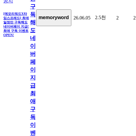
공지
구
독
[메모리워드X타
2.5천
memoryword
26.06.05
2
2
임스프레드] 최애
해
일정만 구독해도
네이버페이 지급!
도
최애 구독 이벤트
OPEN!
네
이
버
페
이
지
급!
최
애
구
독
이
벤