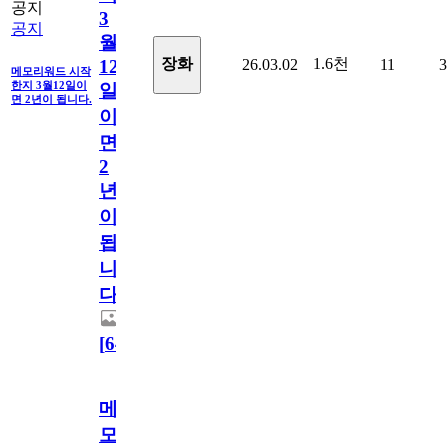
공지
3
공지
월
1.6천
장화
26.03.02
11
3
12
메모리워드 시작
한지 3월12일이
일
면 2년이 됩니다.
이
면
2
년
이
됩
니
다.
[
64
]
메
모