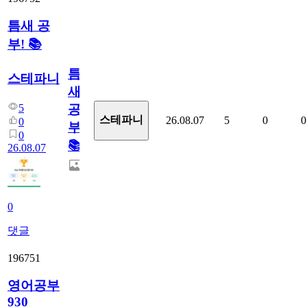
틈새 공
부! 📚
틈
스테파니
새
5
공
스테파니
26.08.07
5
0
0
0
부!
0
📚
26.08.07
0
댓글
196751
영어공부
930