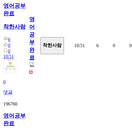
영어공부
완료
영
착한사람
어
공
6
부
0
착한사람
10:51
6
0
0
완
0
10:51
료
0
댓글
196760
영어공부
완료