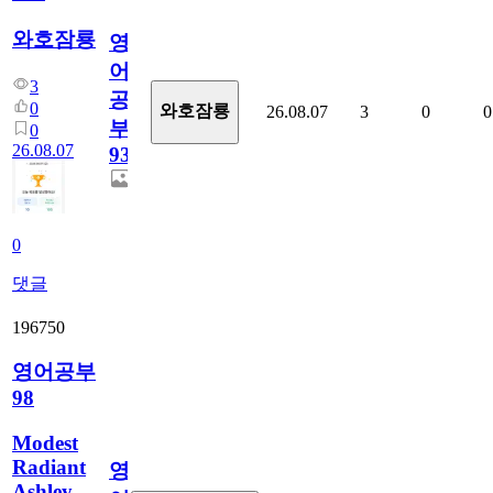
와호잠룡
영
어
3
공
0
와호잠룡
26.08.07
3
0
0
부
0
26.08.07
930
0
댓글
196750
영어공부
98
Modest
Radiant
영
Ashley