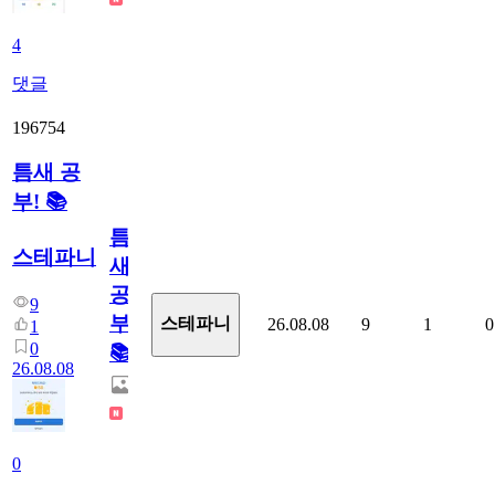
4
댓글
196754
틈새 공
부! 📚
틈
스테파니
새
공
9
부!
스테파니
26.08.08
9
1
0
1
0
📚
26.08.08
0