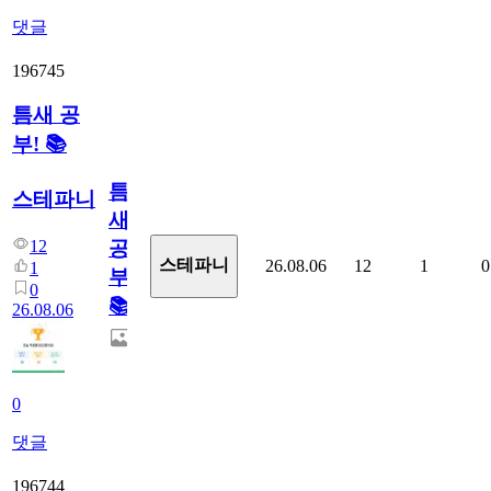
댓글
196745
틈새 공
부! 📚
틈
스테파니
새
12
공
스테파니
26.08.06
12
1
0
1
부!
0
📚
26.08.06
0
댓글
196744