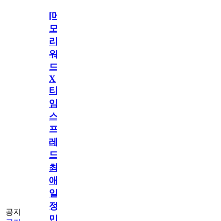
[메
모
리
워
드
X
타
임
스
프
레
드]
최
애
일
정
공지
만