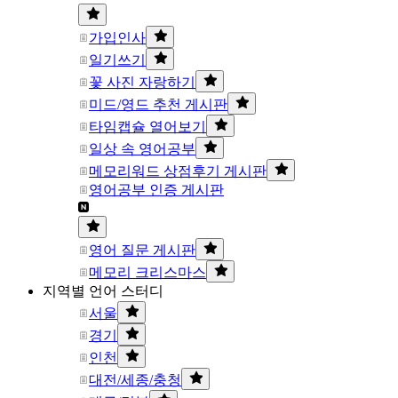
가입인사
일기쓰기
꽃 사진 자랑하기
미드/영드 추천 게시판
타임캡슐 열어보기
일상 속 영어공부
메모리워드 상점후기 게시판
영어공부 인증 게시판
영어 질문 게시판
메모리 크리스마스
지역별 언어 스터디
서울
경기
인천
대전/세종/충청