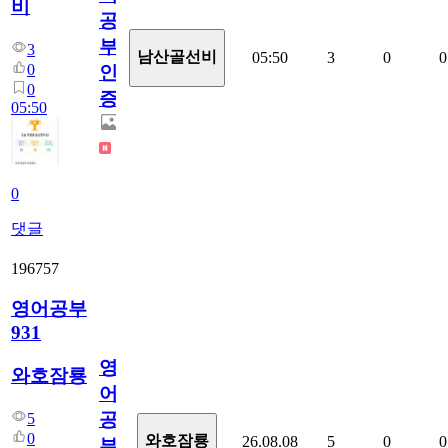
비
공
부
3
남산골선비
05:50
3
0
0
0
인
0
증
05:50
0
댓글
196757
영어공부
931
영
와호잠룡
어
공
5
0
와호잠룡
26.08.08
5
0
0
부