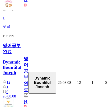
1
댓글
196755
영어공부
완료
영
Dynamic
어
Bountiful
공
Joseph
부
Dynamic
12
26.08.08
12
1
0
Bountiful
완
Joseph
1
료
0
26.08.08
[
4
]