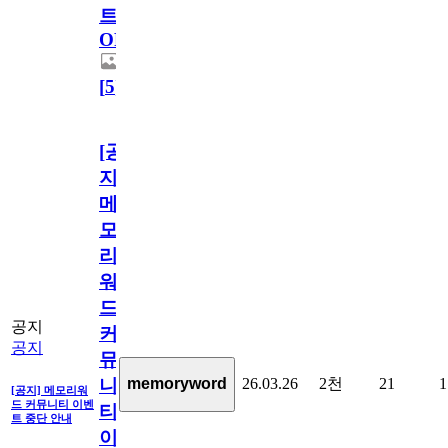
트
OPEN!
[
5
]
[공
지]
메
모
리
워
드
공지
커
공지
뮤
26.03.26
2천
21
1
memoryword
니
[공지] 메모리워
드 커뮤니티 이벤
티
트 중단 안내
이