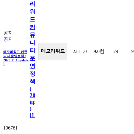
리
워
드
커
공지
뮤
공지
니
티
메모리워드
23.11.01
9.6천
29
9
메모리워드 커뮤
니티 운영정책 (
운
2023.11.1 update
)
영
정
책
(
2023.11.1
update
)
[
110
]
196761