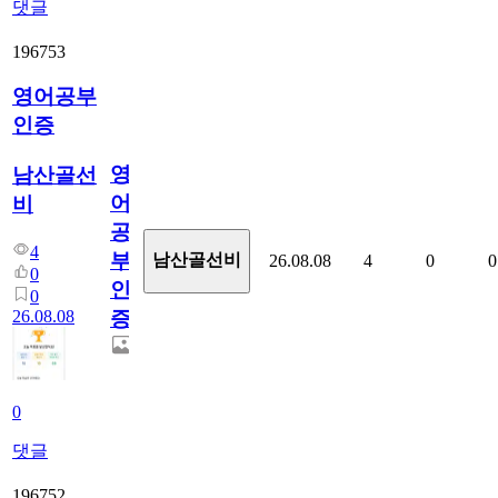
댓글
196753
영어공부
인증
영
남산골선
어
비
공
4
부
남산골선비
26.08.08
4
0
0
0
인
0
26.08.08
증
0
댓글
196752