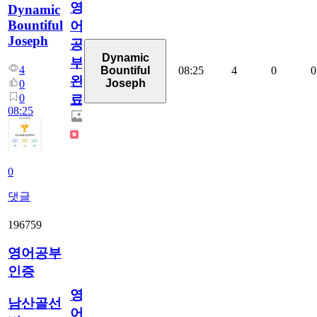
영
Dynamic
Bountiful
어
Joseph
공
Dynamic
부
4
08:25
4
0
0
Bountiful
완
Joseph
0
0
료
08:25
0
댓글
196759
영어공부
인증
영
남산골선
어