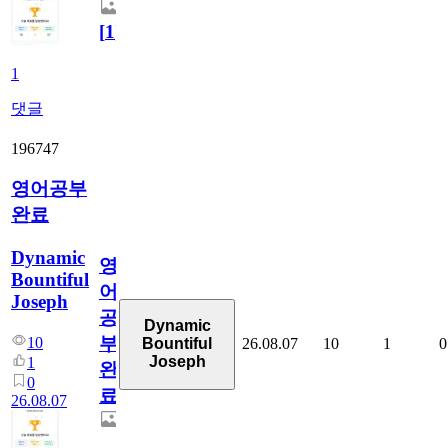
[
1
]
1
댓글
196747
영어공부
완료
Dynamic
영
Bountiful
어
Joseph
공
Dynamic
부
10
26.08.07
10
1
0
Bountiful
Joseph
1
완
0
료
26.08.07