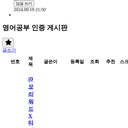
답글 쓰기
2024.09.19 21:50
영어공부 인증 게시판
글쓰기
제
번호
글쓴이
등록일
조회
추천
스
목
[메
모
리
워
드
X
타