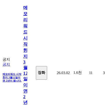
메
모
리
워
드
시
작
한
지
공지
3
공지
월
1.6천
장화
26.03.02
11
3
12
메모리워드 시작
한지 3월12일이
일
면 2년이 됩니다.
이
면
2
년