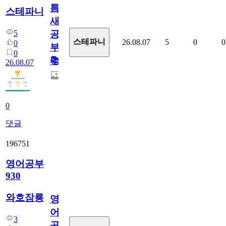
틈
스테파니
새
5
공
스테파니
26.08.07
5
0
0
0
부!
0
📚
26.08.07
0
댓글
196751
영어공부
930
와호잠룡
영
어
3
공