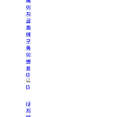
페
이
지
급!
최
애
구
독
이
벤
트
OPEN!
[
5
]
[공
지]