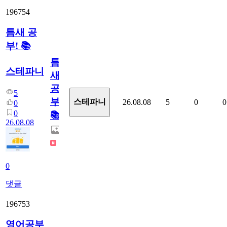
196754
틈새 공
부! 📚
틈
스테파니
새
공
5
부!
스테파니
26.08.08
5
0
0
0
0
📚
26.08.08
0
댓글
196753
영어공부