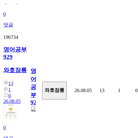
0
댓글
196734
영어공부
929
와호잠룡
영
어
13
공
1
와호잠룡
26.08.05
13
1
0
부
0
26.08.05
929
0