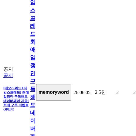
임
스
프
레
드]
최
애
일
정
공지
만
공지
구
독
[메모리워드X타
2.5천
memoryword
26.06.05
2
2
임스프레드] 최애
해
일정만 구독해도
네이버페이 지급!
도
최애 구독 이벤트
OPEN!
네
이
버