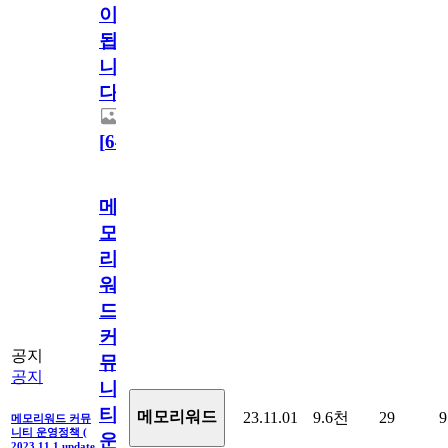
이
됩
니
다.
[
64
]
메
모
리
워
드
커
공지
뮤
공지
니
티
메모리워드
23.11.01
9.6천
29
9
메모리워드 커뮤
니티 운영정책 (
운
2023.11.1 update