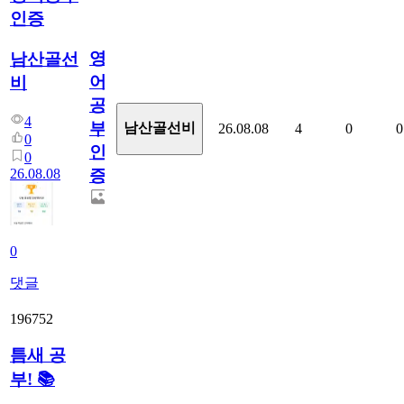
인증
영
남산골선
어
비
공
4
부
남산골선비
26.08.08
4
0
0
0
인
0
26.08.08
증
0
댓글
196752
틈새 공
부! 📚