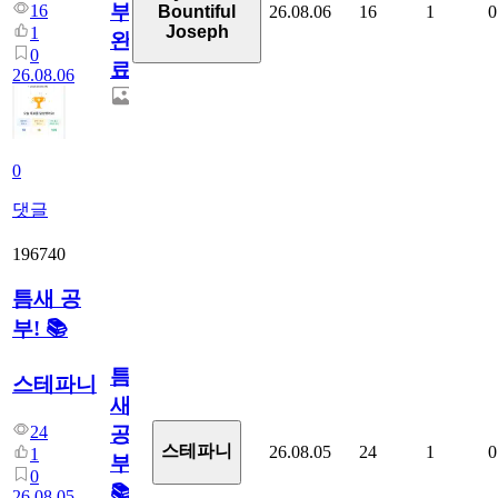
부
16
26.08.06
16
1
0
Bountiful
Joseph
1
완
0
료
26.08.06
0
댓글
196740
틈새 공
부! 📚
틈
스테파니
새
24
공
스테파니
26.08.05
24
1
0
1
부!
0
📚
26.08.05