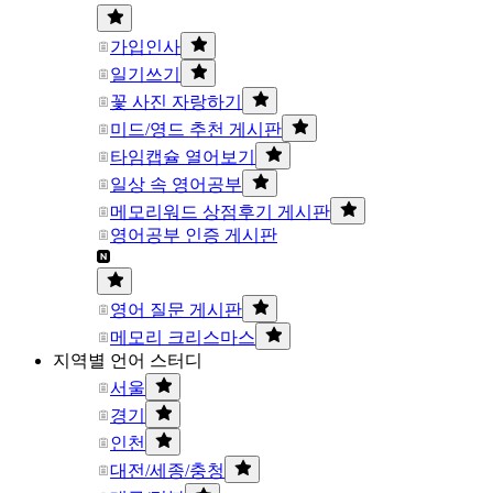
가입인사
일기쓰기
꽃 사진 자랑하기
미드/영드 추천 게시판
타임캡슐 열어보기
일상 속 영어공부
메모리워드 상점후기 게시판
영어공부 인증 게시판
영어 질문 게시판
메모리 크리스마스
지역별 언어 스터디
서울
경기
인천
대전/세종/충청