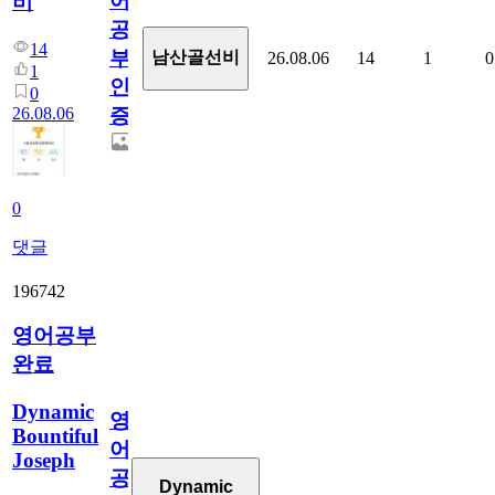
어
비
공
14
부
남산골선비
26.08.06
14
1
0
1
인
0
26.08.06
증
0
댓글
196742
영어공부
완료
Dynamic
영
Bountiful
어
Joseph
공
Dynamic