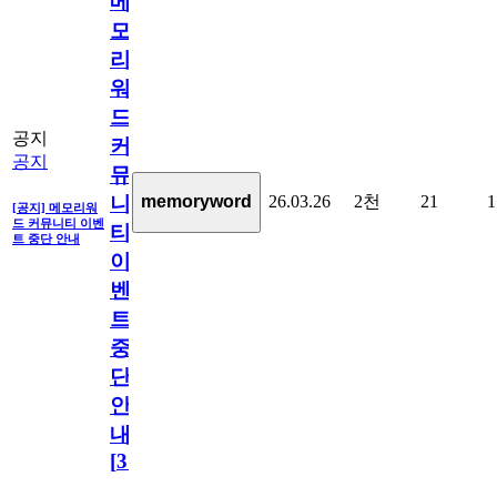
메
모
리
워
드
공지
커
공지
뮤
26.03.26
2천
21
1
memoryword
니
[공지] 메모리워
드 커뮤니티 이벤
티
트 중단 안내
이
벤
트
중
단
안
내
[
31
]