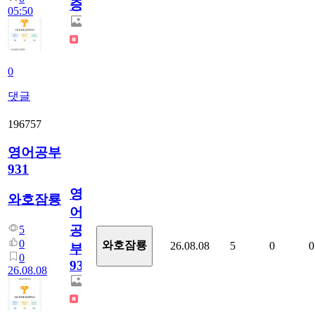
증
05:50
0
댓글
196757
영어공부
931
영
와호잠룡
어
공
5
0
와호잠룡
26.08.08
5
0
0
부
0
931
26.08.08