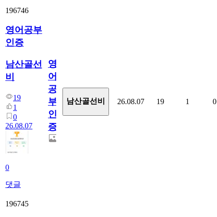
196746
영어공부
인증
영
남산골선
어
비
공
19
부
남산골선비
26.08.07
19
1
0
1
인
0
26.08.07
증
0
댓글
196745