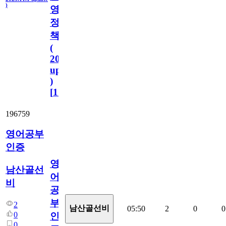
)
영
정
책
(
2023.11.1
update
)
[
110
]
196759
영어공부
인증
영
남산골선
어
비
공
부
2
남산골선비
05:50
2
0
0
0
인
0