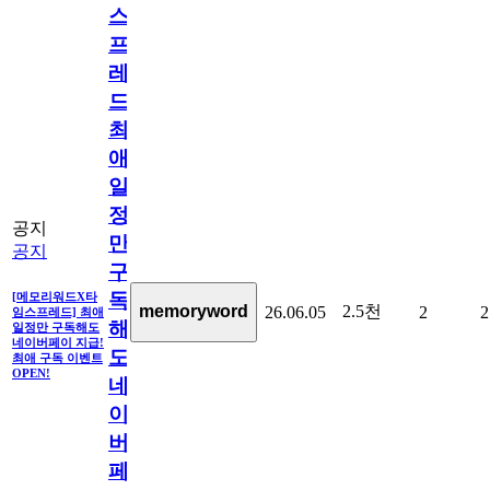
스
프
레
드]
최
애
일
정
공지
만
공지
구
독
[메모리워드X타
2.5천
memoryword
26.06.05
2
2
임스프레드] 최애
해
일정만 구독해도
네이버페이 지급!
도
최애 구독 이벤트
OPEN!
네
이
버
페