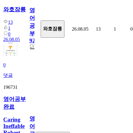
와호잠룡
영
어
13
공
1
와호잠룡
26.08.05
13
1
0
부
0
26.08.05
929
0
댓글
196731
영어공부
완료
영
Caring
Ineffable
어
Robert