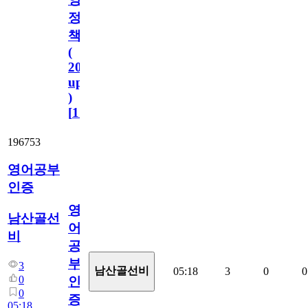
정
책
(
2023.11.1
update
)
[
110
]
196753
영어공부
인증
영
남산골선
어
비
공
부
3
남산골선비
05:18
3
0
0
0
인
0
증
05:18