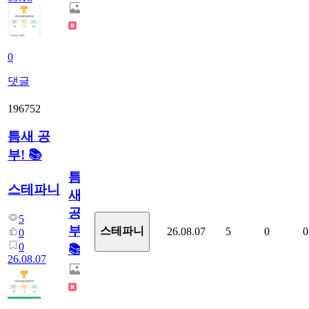
0
댓글
196752
틈새 공
부! 📚
틈
스테파니
새
공
5
부!
스테파니
26.08.07
5
0
0
0
0
📚
26.08.07