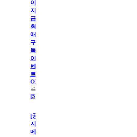
이
지
급!
최
애
구
독
이
벤
트
OPEN!
[
5
]
[공
지]
메