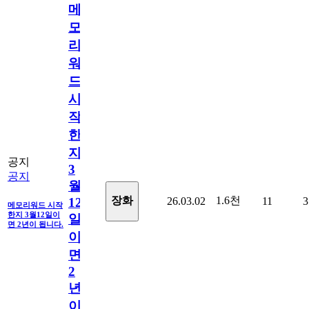
메
모
리
워
드
시
작
한
지
공지
3
공지
월
1.6천
장화
26.03.02
11
3
12
메모리워드 시작
한지 3월12일이
일
면 2년이 됩니다.
이
면
2
년
이