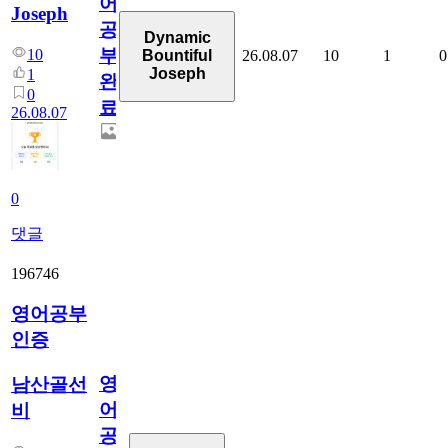
어
Joseph
공
Dynamic
부
10
26.08.07
10
1
0
Bountiful
Joseph
1
완
0
료
26.08.07
0
댓글
196746
영어공부
인증
영
남산골선
어
비
공