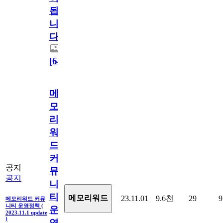
됩
니
다.
[
64
]
메
모
리
워
드
커
공지
뮤
공지
니
티
메모리워드
23.11.01
9.6천
29
9
메모리워드 커뮤
니티 운영정책 (
운
2023.11.1 update
)
영