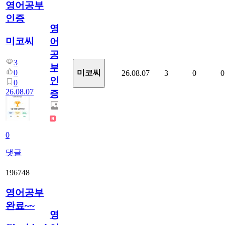
영어공부
인증
영
미코씨
어
공
3
부
0
미코씨
26.08.07
3
0
0
인
0
26.08.07
증
0
댓글
196748
영어공부
완료~~
영