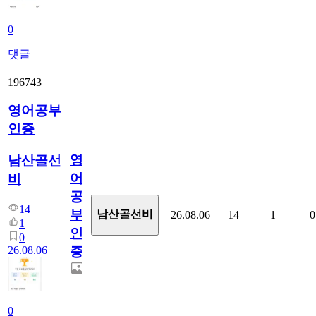
0
댓글
196743
영어공부
인증
영
남산골선
어
비
공
14
부
남산골선비
26.08.06
14
1
0
1
인
0
26.08.06
증
0