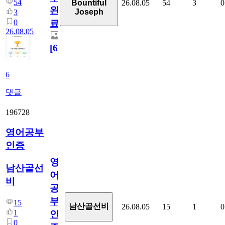
54
26.08.05
54
3
0
Bountiful
완
Joseph
3
0
료
26.08.05
[
6
]
6
댓글
196728
영어공부
인증
영
남산골선
어
비
공
부
15
남산골선비
26.08.05
15
1
0
1
인
0