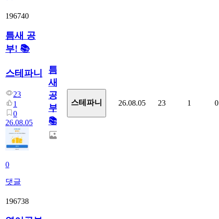
196740
틈새 공
부! 📚
틈
스테파니
새
23
공
스테파니
26.08.05
23
1
0
1
부!
0
📚
26.08.05
0
댓글
196738