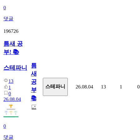
0
댓글
196726
틈새 공
부! 📚
틈
스테파니
새
13
공
스테파니
26.08.04
13
1
0
1
부!
0
📚
26.08.04
0
댓글