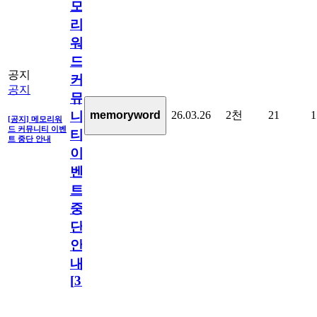
모
리
워
드
공지
커
공지
뮤
26.03.26
2천
21
1
memoryword
니
[공지] 메모리워
드 커뮤니티 이벤
티
트 중단 안내
이
벤
트
중
단
안
내
[
31
]