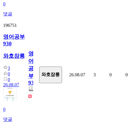
0
댓글
196751
영어공부
930
영
와호잠룡
어
공
3
0
와호잠룡
26.08.07
3
0
0
부
0
930
26.08.07
0
댓글