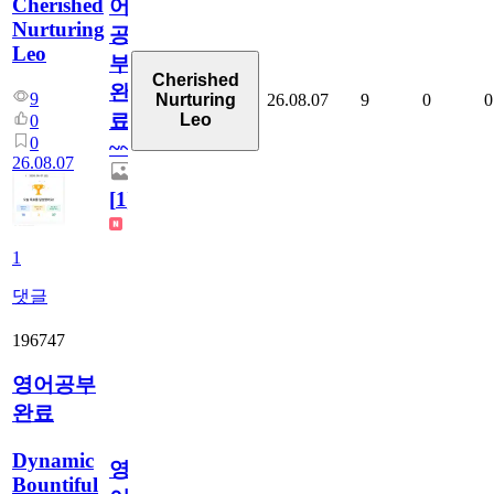
Cherished
어
Nurturing
공
Leo
부
Cherished
완
9
26.08.07
9
0
0
Nurturing
료
Leo
0
0
~~
26.08.07
[
1
]
1
댓글
196747
영어공부
완료
Dynamic
영
Bountiful