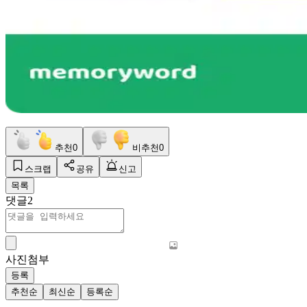
추천
0
비추천
0
스크랩
공유
신고
목록
댓글
2
사진첨부
등록
추천순
최신순
등록순