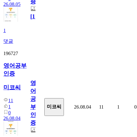
증
26.08.05
[
1
]
1
댓글
196727
영어공부
인증
영
미코씨
어
공
11
부
1
미코씨
26.08.04
11
1
0
0
인
26.08.04
증