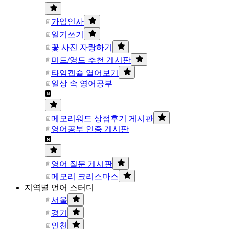
가입인사
일기쓰기
꽃 사진 자랑하기
미드/영드 추천 게시판
타임캡슐 열어보기
일상 속 영어공부
메모리워드 상점후기 게시판
영어공부 인증 게시판
영어 질문 게시판
메모리 크리스마스
지역별 언어 스터디
서울
경기
인천