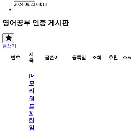
2024.09.20 08:13
영어공부 인증 게시판
글쓰기
제
번호
글쓴이
등록일
조회
추천
스
목
[메
모
리
워
드
X
타
임