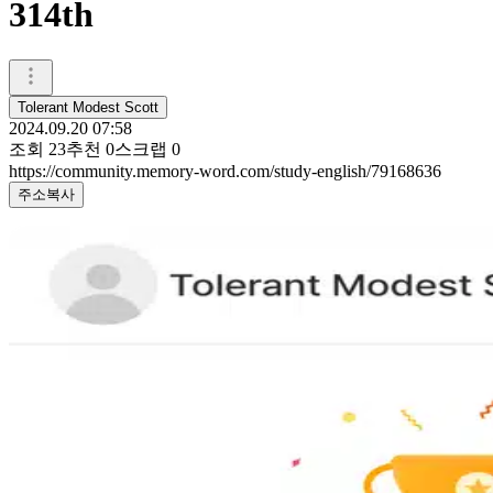
314th
Tolerant Modest Scott
2024.09.20 07:58
조회
23
추천
0
스크랩
0
https://community.memory-word.com/study-english/79168636
주소복사