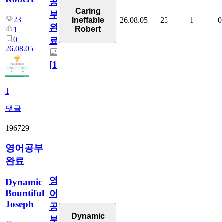
공
Caring
부
23
26.08.05
23
1
0
Ineffable
완
Robert
1
0
료
26.08.05
[
1
]
1
댓글
196729
영어공부
완료
영
Dynamic
Bountiful
어
Joseph
공
Dynamic
부