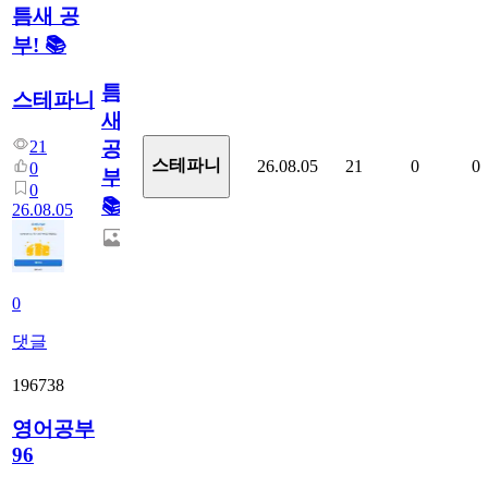
틈새 공
부! 📚
틈
스테파니
새
21
공
스테파니
26.08.05
21
0
0
0
부!
0
📚
26.08.05
0
댓글
196738
영어공부
96