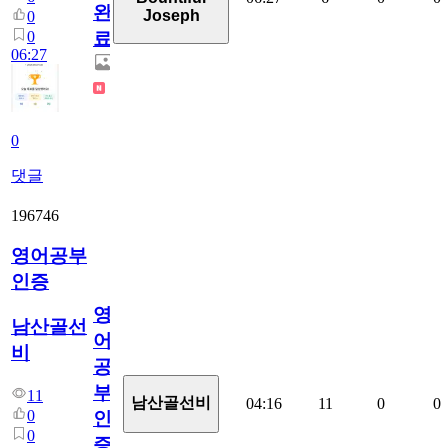
완
Joseph
0
0
료
06:27
0
댓글
196746
영어공부
인증
영
남산골선
어
비
공
부
11
남산골선비
04:16
11
0
0
0
인
0
증