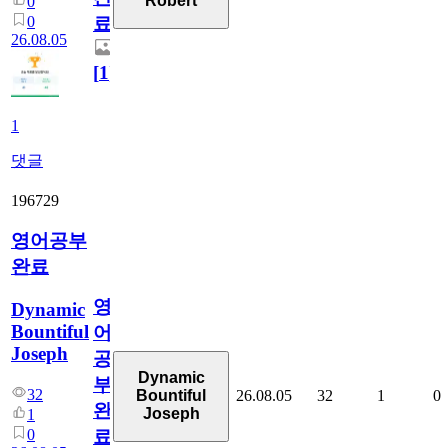
Robert
0
0
료
26.08.05
[
1
]
1
댓글
196729
영어공부
완료
영
Dynamic
Bountiful
어
Joseph
공
Dynamic
부
32
26.08.05
32
1
0
Bountiful
완
Joseph
1
0
료