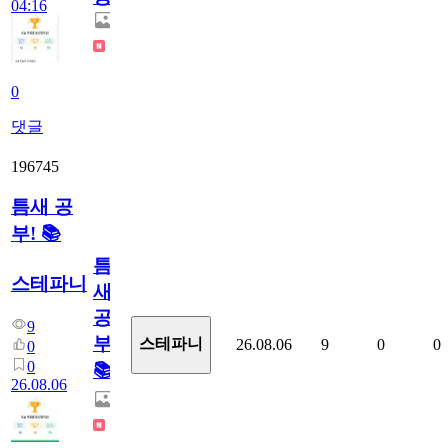
04:16
0
댓글
196745
틈새 공
부! 📚
틈
스테파니
새
공
9
부!
스테파니
26.08.06
9
0
0
0
0
📚
26.08.06