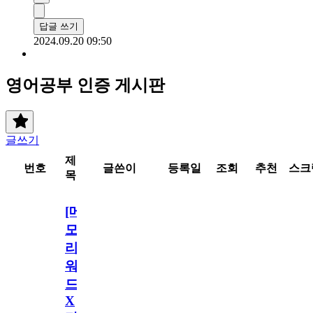
답글 쓰기
2024.09.20 09:50
영어공부 인증 게시판
글쓰기
제
번호
글쓴이
등록일
조회
추천
스크
목
[메
모
리
워
드
X