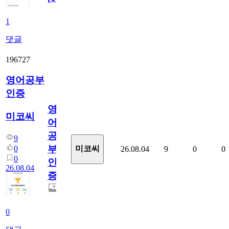
1
댓글
196727
영어공부
인증
영
미코씨
어
공
9
부
0
미코씨
26.08.04
9
0
0
0
인
26.08.04
증
0