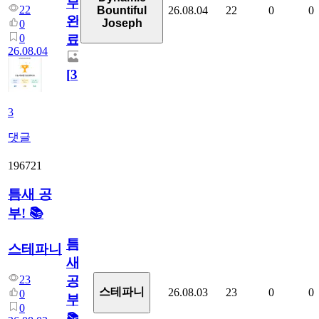
부
22
26.08.04
22
0
0
Bountiful
완
Joseph
0
0
료
26.08.04
[
3
]
3
댓글
196721
틈새 공
부! 📚
틈
스테파니
새
23
공
스테파니
26.08.03
23
0
0
0
부!
0
📚