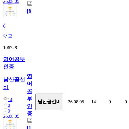
26.08.05
[
6
]
6
댓글
196728
영어공부
인증
영
남산골선
어
비
공
부
14
남산골선비
26.08.05
14
0
0
0
인
0
증
26.08.05
[
1
]