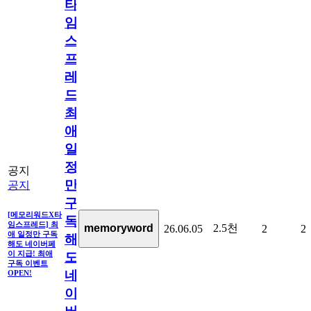
타
임
스
프
레
드]
최
애
일
정
공지
만
공지
구
[메모리워드X타
독
임스프레드] 최
2.5천
memoryword
26.06.05
2
2
애 일정만 구독
해
해도 네이버페
이 지급! 최애
도
구독 이벤트
네
OPEN!
이