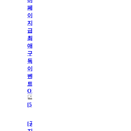
버
페
이
지
급!
최
애
구
독
이
벤
트
OPEN!
[
5
]
[공