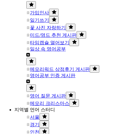
가입인사
일기쓰기
꽃 사진 자랑하기
미드/영드 추천 게시판
타임캡슐 열어보기
일상 속 영어공부
메모리워드 상점후기 게시판
영어공부 인증 게시판
영어 질문 게시판
메모리 크리스마스
지역별 언어 스터디
서울
경기
인천