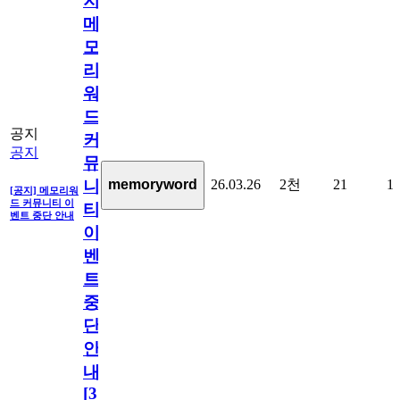
지]
메
모
리
워
드
공지
커
공지
뮤
26.03.26
2천
21
1
memoryword
니
[공지] 메모리워
드 커뮤니티 이
티
벤트 중단 안내
이
벤
트
중
단
안
내
[
31
]