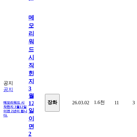
메
모
리
워
드
시
작
한
지
공지
3
공지
월
1.6천
장화
26.03.02
11
3
12
메모리워드 시
작한지 3월12일
일
이면 2년이 됩니
다.
이
면
2