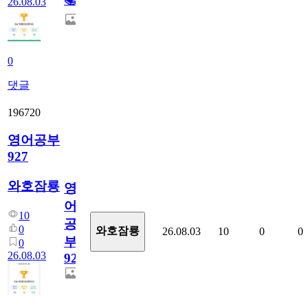
26.08.03
0
댓글
196720
영어공부
927
와호잠룡
영
어
10
공
0
와호잠룡
26.08.03
10
0
0
부
0
26.08.03
927