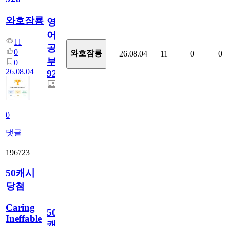
와호잠룡
영
어
11
공
0
와호잠룡
26.08.04
11
0
0
부
0
26.08.04
928
0
댓글
196723
50캐시
당첨
Caring
50
Ineffable
캐