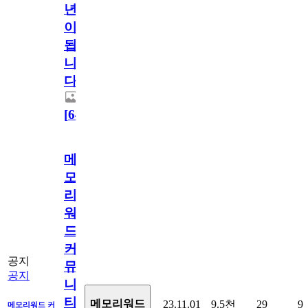
년
이
됩
니
다.
[
64
]
메
모
리
워
드
커
공지
뮤
공지
니
티
메모리워드
23.11.01
9.5천
29
9
메모리워드 커