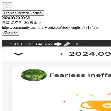
Fearless Ineffable Zachary
2024.09.20 09:36
조회
21
추천
0
스크랩
0
https://community.memory-word.com/study-english/79184390
주소복사