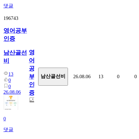
댓글
196743
영어공부
인증
영
남산골선
어
비
공
13
부
남산골선비
26.08.06
13
0
0
0
인
0
26.08.06
증
0
댓글