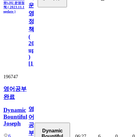
뮤니티 운영정
운
책 ( 2023.11.1
update )
영
정
책
(
2023.11.1
update
)
[
110
]
196747
영어공부
완료
영
Dynamic
Bountiful
어
Joseph
공
Dynamic
부
6
06:27
6
0
0
Bountiful