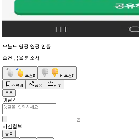
오늘도 영공 열공 인증
즐건 금욜 되소서
추천
0
비추천
0
스크랩
공유
신고
목록
댓글
2
사진첨부
등록