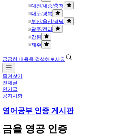
대전/세종/충청
대구/경북
부산/울산/경남
광주/전라
강원
제주
궁금한 내용을 검색해보세요
즐겨찾기
전체글
인기글
공지사항
영어공부 인증 게시판
금욜 영공 인증