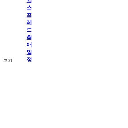
임
스
프
레
드]
최
애
일
정
공지
만
공지
구
[메모리워드X타
독
임스프레드] 최
2.5천
memoryword
26.06.05
2
2
애 일정만 구독
해
해도 네이버페
이 지급! 최애
도
구독 이벤트
네
OPEN!
이
버
페