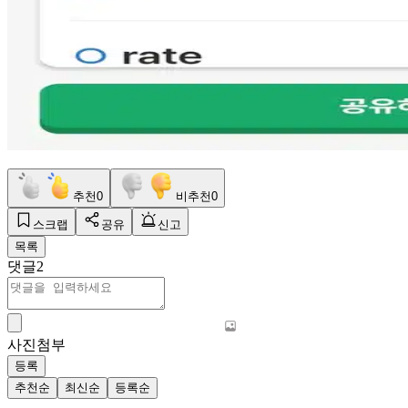
추천
0
비추천
0
스크랩
공유
신고
목록
댓글
2
사진첨부
등록
추천순
최신순
등록순