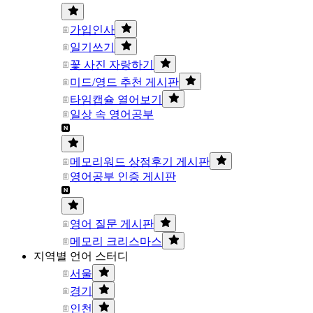
가입인사
일기쓰기
꽃 사진 자랑하기
미드/영드 추천 게시판
타임캡슐 열어보기
일상 속 영어공부
메모리워드 상점후기 게시판
영어공부 인증 게시판
영어 질문 게시판
메모리 크리스마스
지역별 언어 스터디
서울
경기
인천