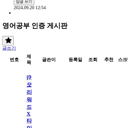
답글 쓰기
2024.09.20 12:54
영어공부 인증 게시판
글쓰기
제
번호
글쓴이
등록일
조회
추천
스크
목
[메
모
리
워
드
X
타