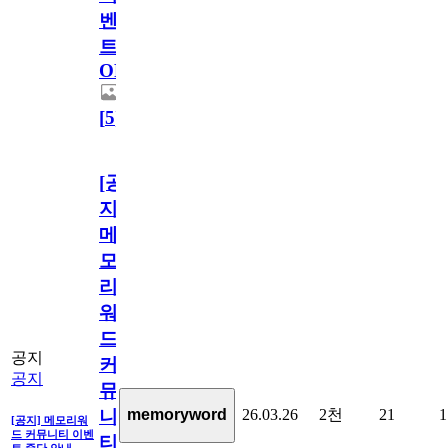
벤
트
OPEN!
[
5
]
[공
지]
메
모
리
워
드
공지
커
공지
뮤
26.03.26
2천
21
1
memoryword
니
[공지] 메모리워
드 커뮤니티 이벤
티