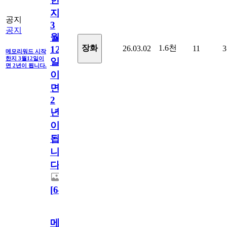
지
공지
3
공지
월
1.6천
장화
26.03.02
11
3
12
메모리워드 시작
한지 3월12일이
일
면 2년이 됩니다.
이
면
2
년
이
됩
니
다.
[
64
]
메