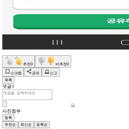
추천
0
비추천
0
스크랩
공유
신고
목록
댓글
3
사진첨부
등록
추천순
최신순
등록순