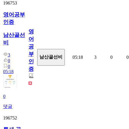
196753
영어공부
인증
영
남산골선
어
비
공
부
3
남산골선비
05:18
3
0
0
0
인
0
증
05:18
0
댓글
196752