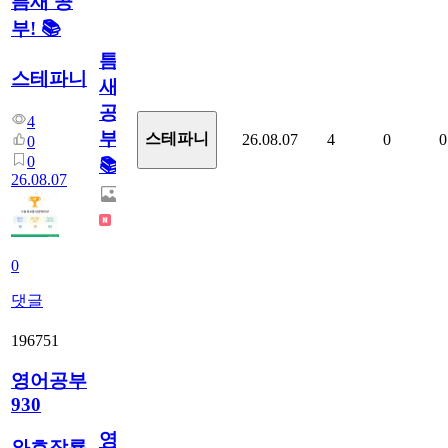
틈새 공
부! 📚
틈
스테파니
새
공
4
부!
스테파니
26.08.07
4
0
0
0
0
📚
26.08.07
0
댓글
196751
영어공부
930
영
와호잠룡