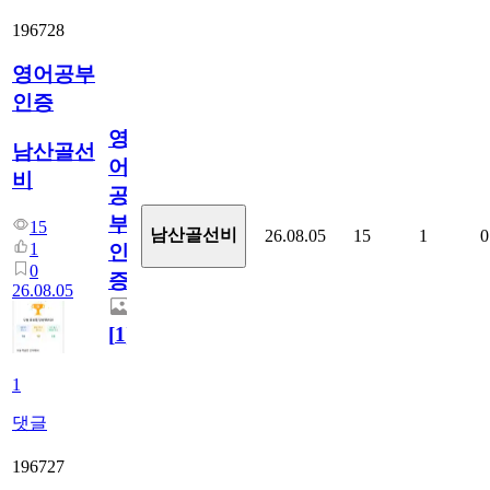
196728
영어공부
인증
영
남산골선
어
비
공
부
15
남산골선비
26.08.05
15
1
0
1
인
0
증
26.08.05
[
1
]
1
댓글
196727