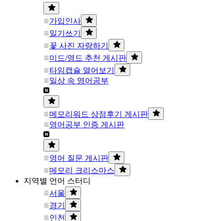
가입인사
일기쓰기
꽃 사진 자랑하기
미드/영드 추천 게시판
타임캡슐 열어보기
일상 속 영어공부
메모리워드 상점후기 게시판
영어공부 인증 게시판
영어 질문 게시판
메모리 크리스마스
지역별 언어 스터디
서울
경기
인천