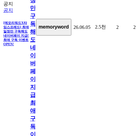
정
공지
만
공지
구
독
[메모리워드X타
2.5천
memoryword
26.06.05
2
2
임스프레드] 최애
해
일정만 구독해도
네이버페이 지급!
도
최애 구독 이벤트
OPEN!
네
이
버
페
이
지
급!
최
애
구
독
이