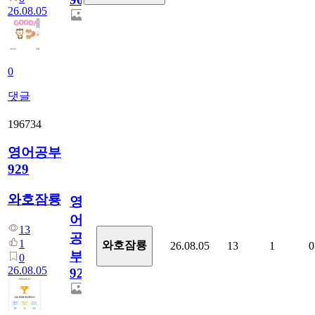
26.08.05
0
댓글
196734
영어공부
929
와호잠룡
영
어
13
공
1
와호잠룡
26.08.05
13
1
0
부
0
26.08.05
929