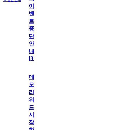
트 중단 안내
이
벤
트
중
단
안
내
[
31
]
메
모
리
워
드
시
작
한