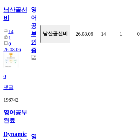
영
남산골선
어
비
공
14
부
남산골선비
26.08.06
14
1
0
1
인
0
26.08.06
증
0
댓글
196742
영어공부
완료
Dynamic
영