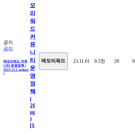
모
리
워
드
커
공지
뮤
공지
니
티
메모리워드
23.11.01
9.5천
29
9
메모리워드 커뮤
니티 운영정책 (
운
2023.11.1 update
)
영
정
책
(
2023.11.1
update
)
[
110
]