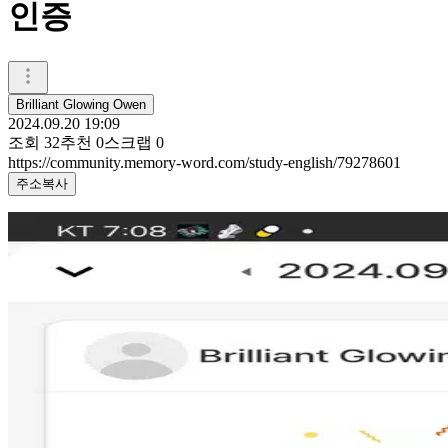
인증
Brilliant Glowing Owen
2024.09.20 19:09
조회
32
추천
0
스크랩
0
https://community.memory-word.com/study-english/79278601
주소복사