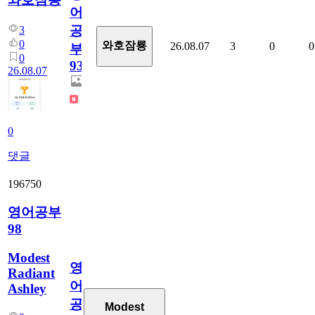
어
공
3
0
와호잠룡
26.08.07
3
0
0
부
0
930
26.08.07
0
댓글
196750
영어공부
98
Modest
영
Radiant
어
Ashley
공
Modest