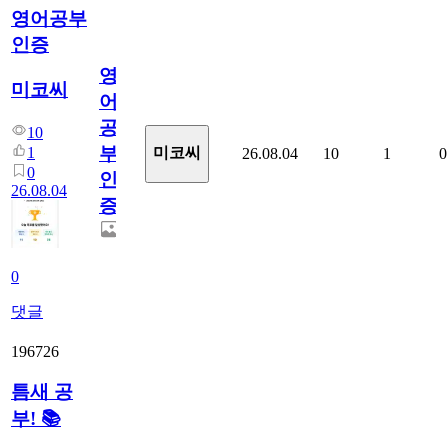
영어공부
인증
영
미코씨
어
공
10
부
1
미코씨
26.08.04
10
1
0
0
인
26.08.04
증
0
댓글
196726
틈새 공
부! 📚