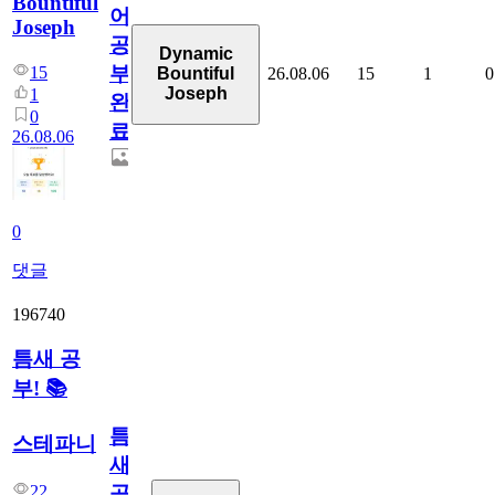
Bountiful
어
Joseph
공
Dynamic
부
15
26.08.06
15
1
0
Bountiful
Joseph
1
완
0
료
26.08.06
0
댓글
196740
틈새 공
부! 📚
틈
스테파니
새
22
공