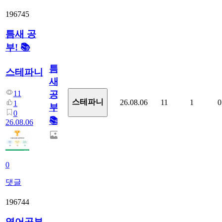
196745
틈새 공
부! 📚
틈
스테파니
새
11
공
스테파니
26.08.06
11
1
0
1
부!
0
📚
26.08.06
0
댓글
196744
영어공부