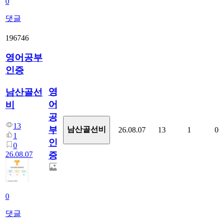
0
댓글
196746
영어공부
인증
영
남산골선
어
비
공
13
부
남산골선비
26.08.07
13
1
0
1
인
0
26.08.07
증
0
댓글