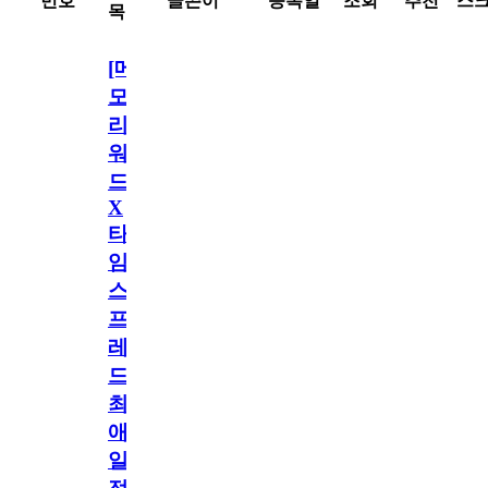
번호
글쓴이
등록일
조회
추천
스
목
[메
모
리
워
드
X
타
임
스
프
레
드]
최
애
일