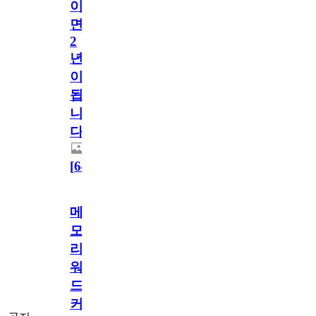
이
면
2
년
이
됩
니
다.
[
64
]
메
모
리
워
드
커