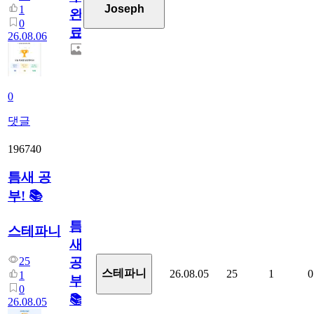
Joseph
1
완
0
료
26.08.06
0
댓글
196740
틈새 공
부! 📚
틈
스테파니
새
25
공
스테파니
26.08.05
25
1
0
1
부!
0
📚
26.08.05