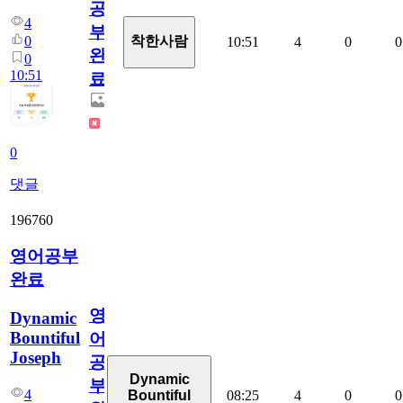
공
4
부
0
착한사람
10:51
4
0
0
완
0
10:51
료
0
댓글
196760
영어공부
완료
영
Dynamic
Bountiful
어
Joseph
공
Dynamic
부
4
08:25
4
0
0
Bountiful