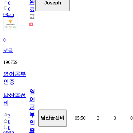
완
Joseph
0
0
료
08:25
0
댓글
196759
영어공부
인증
영
남산골선
어
비
공
부
3
남산골선비
05:50
3
0
0
0
인
0
증
05:50