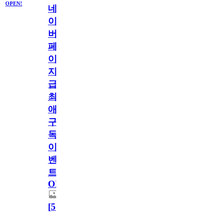
OPEN!
네
이
버
페
이
지
급!
최
애
구
독
이
벤
트
OPEN!
[
5
]