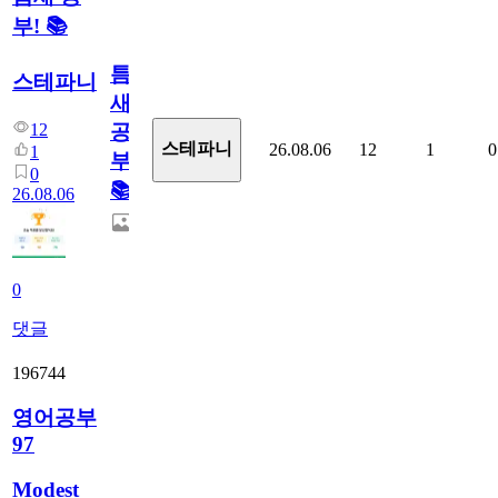
부! 📚
틈
스테파니
새
12
공
스테파니
26.08.06
12
1
0
1
부!
0
📚
26.08.06
0
댓글
196744
영어공부
97
Modest