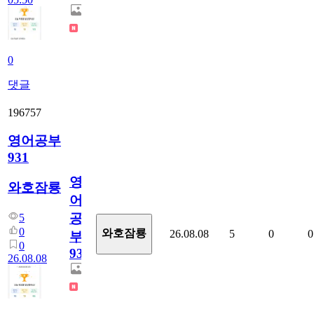
0
댓글
196757
영어공부
931
영
와호잠룡
어
공
5
0
와호잠룡
26.08.08
5
0
0
부
0
931
26.08.08