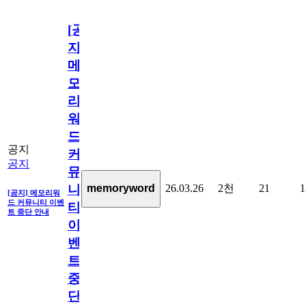
[공
지]
메
모
리
워
드
공지
커
공지
뮤
26.03.26
2천
21
1
memoryword
니
[공지] 메모리워
드 커뮤니티 이벤
티
트 중단 안내
이
벤
트
중
단