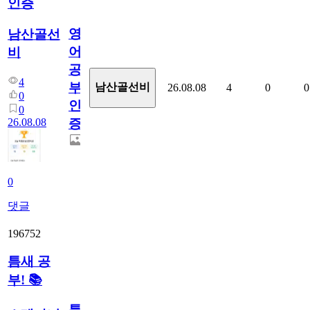
인증
영
남산골선
어
비
공
4
부
남산골선비
26.08.08
4
0
0
0
인
0
26.08.08
증
0
댓글
196752
틈새 공
부! 📚
틈