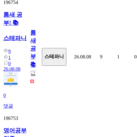
196754
틈새 공
부! 📚
틈
스테파니
새
공
9
부!
스테파니
26.08.08
9
1
0
1
0
📚
26.08.08
0
댓글
196753
영어공부