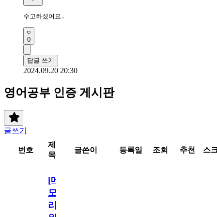
수고하셨어요.
0
답글 쓰기
2024.09.20 20:30
영어공부 인증 게시판
글쓰기
제
번호
글쓴이
등록일
조회
추천
스
목
[메
모
리