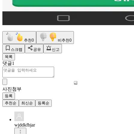
추천
0
비추천
0
스크랩
공유
신고
목록
댓글
1
사진첨부
등록
추천순
최신순
등록순
wjddkfbjar