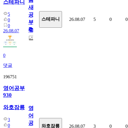
스테파니
새
5
공
스테파니
26.08.07
5
0
0
0
부!
0
📚
26.08.07
0
댓글
196751
영어공부
930
와호잠룡
영
어
3
공
0
와호잠룡
26.08.07
3
0
0