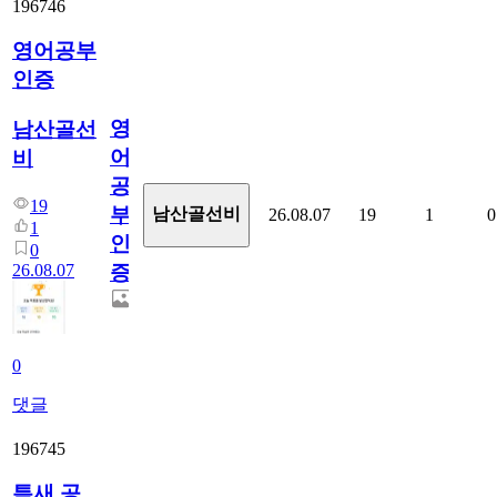
196746
영어공부
인증
영
남산골선
어
비
공
19
부
남산골선비
26.08.07
19
1
0
1
인
0
26.08.07
증
0
댓글
196745
틈새 공