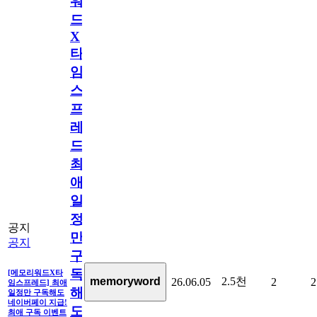
워
드
X
타
임
스
프
레
드]
최
애
일
정
공지
만
공지
구
독
[메모리워드X타
2.5천
memoryword
26.06.05
2
2
임스프레드] 최애
해
일정만 구독해도
네이버페이 지급!
도
최애 구독 이벤트