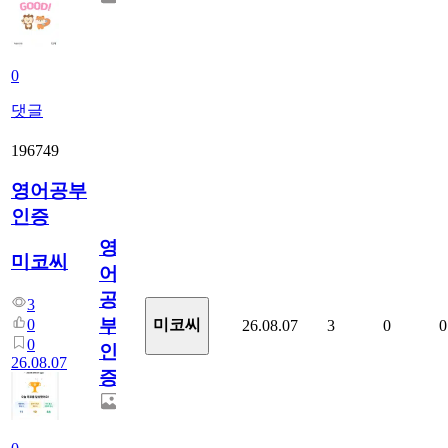
0
댓글
196749
영어공부
인증
영
미코씨
어
공
3
부
0
미코씨
26.08.07
3
0
0
0
인
26.08.07
증