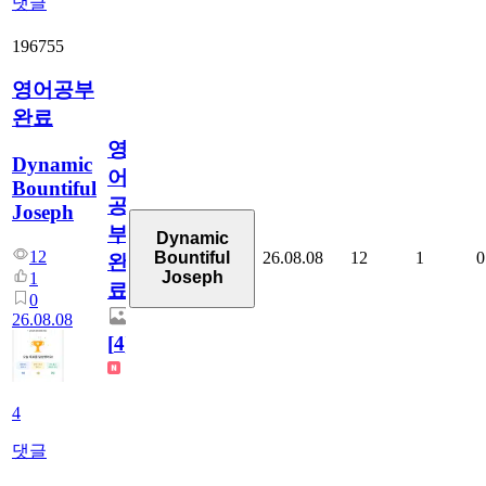
댓글
196755
영어공부
완료
영
Dynamic
어
Bountiful
공
Joseph
부
Dynamic
12
26.08.08
12
1
0
Bountiful
완
Joseph
1
료
0
26.08.08
[
4
]
4
댓글