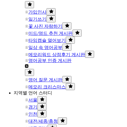
가입인사
일기쓰기
꽃 사진 자랑하기
미드/영드 추천 게시판
타임캡슐 열어보기
일상 속 영어공부
메모리워드 상점후기 게시판
영어공부 인증 게시판
영어 질문 게시판
메모리 크리스마스
지역별 언어 스터디
서울
경기
인천
대전/세종/충청