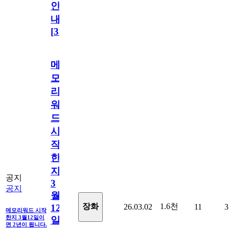
안
내
[
31
]
메
모
리
워
드
시
작
한
지
공지
3
공지
월
1.6천
장화
26.03.02
11
3
12
메모리워드 시작
한지 3월12일이
일
면 2년이 됩니다.