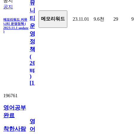
공지
뮤
공지
니
티
메모리워드
23.11.01
9.6천
29
9
메모리워드 커뮤
니티 운영정책 (
운
2023.11.1 update
)
영
정
책
(
2023.11.1
update
)
[
110
]
196761
영어공부
완료
영
착한사람
어