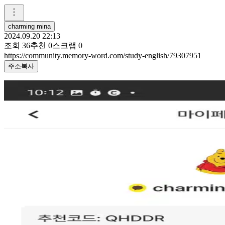
charming mina
2024.09.20 22:13
조회
36
추천
0
스크랩
0
https://community.memory-word.com/study-english/79307951
주소복사