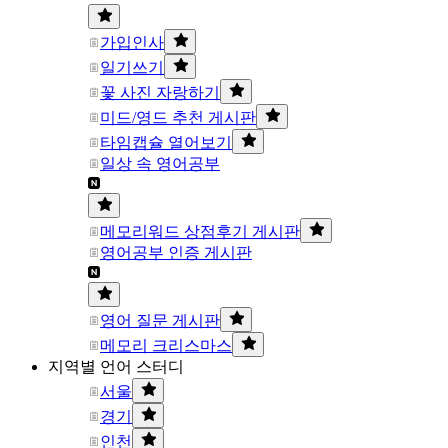
가입인사
일기쓰기
꽃 사진 자랑하기
미드/영드 추천 게시판
타임캡슐 열어보기
일상 속 영어공부
메모리워드 상점후기 게시판
영어공부 인증 게시판
영어 질문 게시판
메모리 크리스마스
지역별 언어 스터디
서울
경기
인천