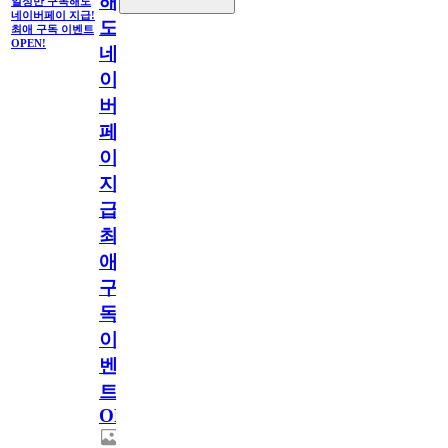
해
일정만 구독해도
네이버페이 지급!
도
최애 구독 이벤트
OPEN!
네
이
버
페
이
지
급!
최
애
구
독
이
벤
트
OPEN!