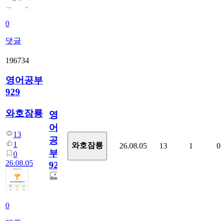
0
댓글
196734
영어공부
929
와호잠룡
영
어
13
공
1
와호잠룡
26.08.05
13
1
0
부
0
26.08.05
929
0