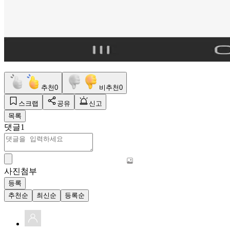
추천
0
비추천
0
스크랩
공유
신고
목록
댓글
1
사진첨부
등록
추천순
최신순
등록순