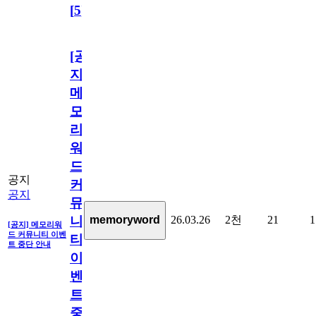
[
5
]
[공
지]
메
모
리
워
드
공지
커
공지
뮤
26.03.26
2천
21
1
memoryword
니
[공지] 메모리워
드 커뮤니티 이벤
티
트 중단 안내
이
벤
트
중