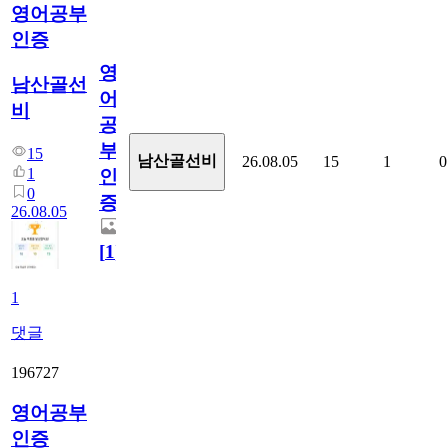
영어공부
인증
영
남산골선
어
비
공
부
15
남산골선비
26.08.05
15
1
0
1
인
0
증
26.08.05
[
1
]
1
댓글
196727
영어공부
인증