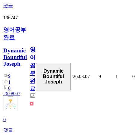
댓글
196747
영어공부
완료
영
Dynamic
Bountiful
어
Joseph
공
Dynamic
부
9
26.08.07
9
1
0
Bountiful
완
Joseph
1
0
료
26.08.07
0
댓글