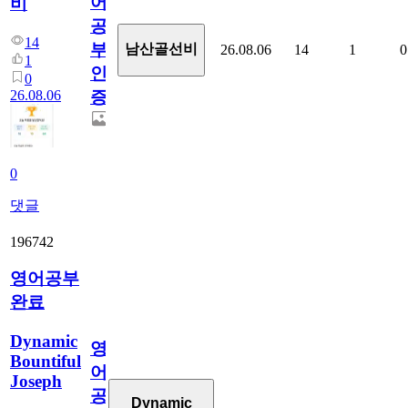
어
비
공
14
부
남산골선비
26.08.06
14
1
0
1
인
0
26.08.06
증
0
댓글
196742
영어공부
완료
Dynamic
영
Bountiful
어
Joseph
공
Dynamic