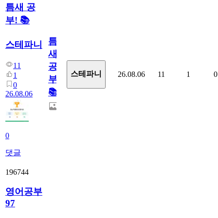
틈새 공
부! 📚
틈
스테파니
새
11
공
스테파니
26.08.06
11
1
0
1
부!
0
📚
26.08.06
0
댓글
196744
영어공부
97