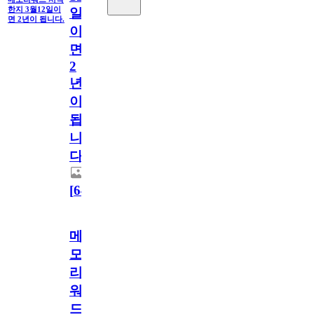
한지 3월12일이
일
면 2년이 됩니다.
이
면
2
년
이
됩
니
다.
[
64
]
메
모
리
워
드