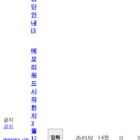
단
안
내
[
31
]
메
모
리
워
드
시
작
한
지
공지
3
공지
월
1.6천
장화
26.03.02
11
3
12
메모리워드 시작