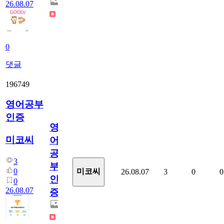
26.08.07
0
댓글
196749
영어공부
인증
영
미코씨
어
공
3
부
0
미코씨
26.08.07
3
0
0
인
0
26.08.07
증