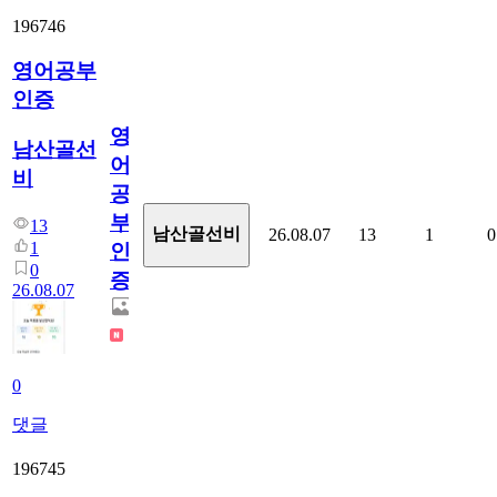
196746
영어공부
인증
영
남산골선
어
비
공
부
13
남산골선비
26.08.07
13
1
0
1
인
0
증
26.08.07
0
댓글
196745