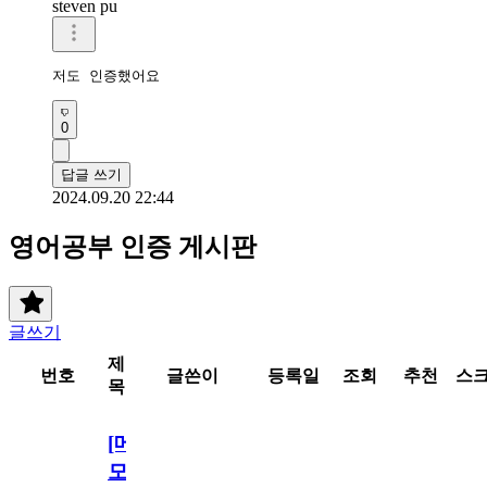
steven pu
저도 인증했어요
0
답글 쓰기
2024.09.20 22:44
영어공부 인증 게시판
글쓰기
제
번호
글쓴이
등록일
조회
추천
스
목
[메
모