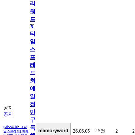
리
워
드
X
타
임
스
프
레
드]
최
애
일
정
공지
만
공지
구
독
[메모리워드X타
2.5천
memoryword
26.06.05
2
2
임스프레드] 최애