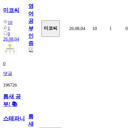
영
미코씨
어
공
10
부
1
미코씨
26.08.04
10
1
0
0
인
26.08.04
증
0
댓글
196726
틈새 공
부! 📚
틈
스테파니
새