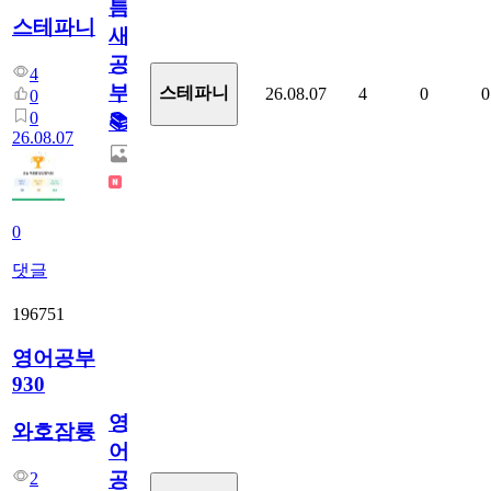
틈
스테파니
새
공
4
부!
스테파니
26.08.07
4
0
0
0
0
📚
26.08.07
0
댓글
196751
영어공부
930
영
와호잠룡
어
공
2