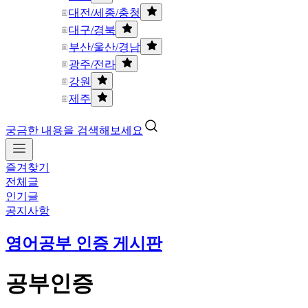
대전/세종/충청
대구/경북
부산/울산/경남
광주/전라
강원
제주
궁금한 내용을 검색해보세요
즐겨찾기
전체글
인기글
공지사항
영어공부 인증 게시판
공부인증