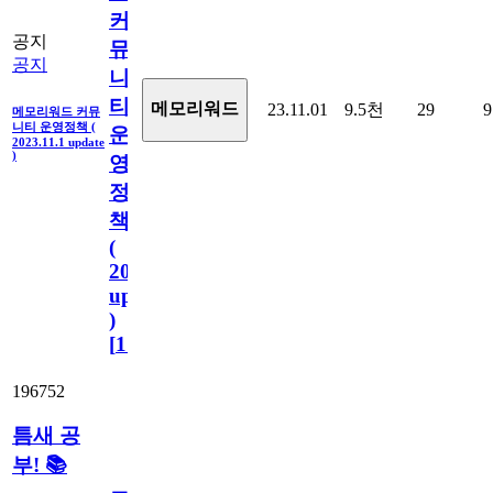
커
공지
뮤
공지
니
티
메모리워드
23.11.01
9.5천
29
9
메모리워드 커뮤
니티 운영정책 (
운
2023.11.1 update
)
영
정
책
(
2023.11.1
update
)
[
110
]
196752
틈새 공
부! 📚