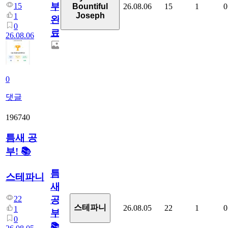
부
15
26.08.06
15
1
0
Bountiful
Joseph
1
완
0
료
26.08.06
0
댓글
196740
틈새 공
부! 📚
틈
스테파니
새
22
공
스테파니
26.08.05
22
1
0
1
부!
0
📚