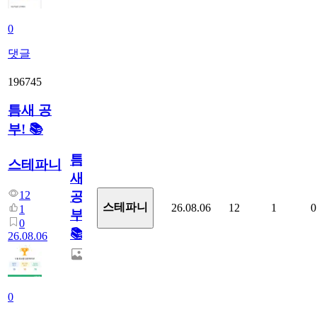
0
댓글
196745
틈새 공
부! 📚
틈
스테파니
새
12
공
스테파니
26.08.06
12
1
0
1
부!
0
📚
26.08.06
0