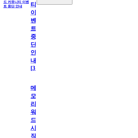
드 커뮤니티 이벤
티
트 중단 안내
이
벤
트
중
단
안
내
[
31
]
메
모
리
워
드
시
작