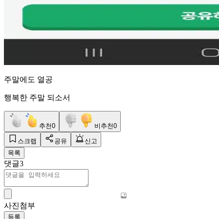
주말에도 열공
행복한 주말 되소서
추천
0
비추천
0
스크랩
공유
신고
목록
댓글
3
사진첨부
등록