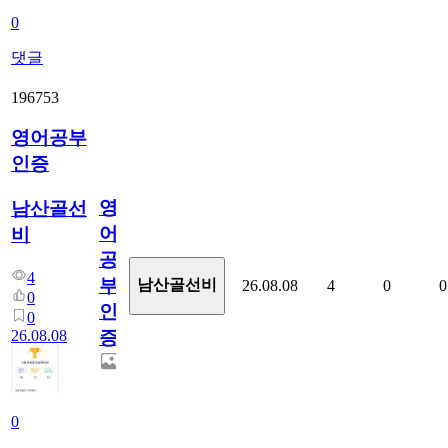
0
댓글
196753
영어공부
인증
영
남산골선
어
비
공
4
부
남산골선비
26.08.08
4
0
0
0
인
0
26.08.08
증
0