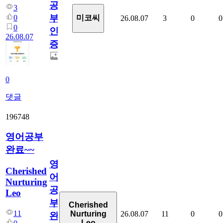
공
3
부
0
미코씨
26.08.07
3
0
0
0
인
26.08.07
증
0
댓글
196748
영어공부
완료~~
영
Cherished
어
Nurturing
공
Leo
부
Cherished
11
26.08.07
11
0
0
Nurturing
완
Leo