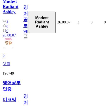
Modest
Radiant
영
Ashley
어
Modest
공
3
26.08.07
3
0
0
Radiant
부
0
Ashley
0
98
26.08.07
0
댓글
196749
영어공부
인증
영
미코씨
어