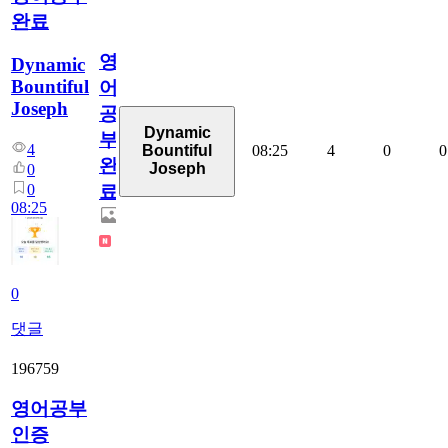
완료
영
Dynamic
Bountiful
어
Joseph
공
Dynamic
부
4
08:25
4
0
0
Bountiful
완
Joseph
0
0
료
08:25
0
댓글
196759
영어공부
인증