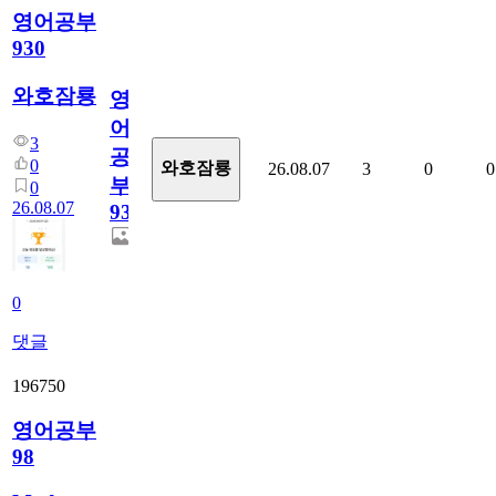
영어공부
930
와호잠룡
영
어
3
공
0
와호잠룡
26.08.07
3
0
0
부
0
26.08.07
930
0
댓글
196750
영어공부
98