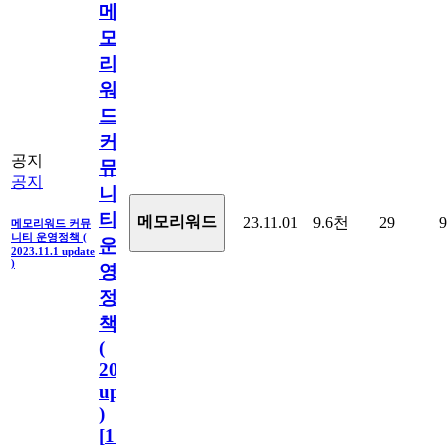
메
모
리
워
드
커
공지
뮤
공지
니
티
메모리워드
23.11.01
9.6천
29
9
메모리워드 커뮤
니티 운영정책 (
운
2023.11.1 update
)
영
정
책
(
2023.11.1
update
)
[
110
]