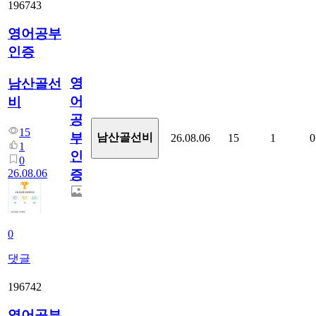
196743
영어공부
인증
영
남산골선
어
비
공
15
부
남산골선비
26.08.06
15
1
0
1
인
0
26.08.06
증
0
댓글
196742
영어공부