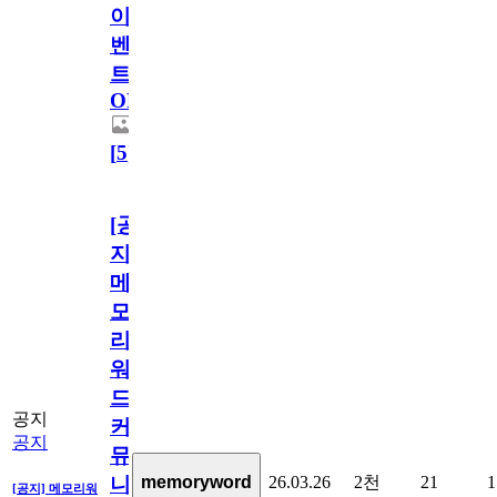
이
벤
트
OPEN!
[
5
]
[공
지]
메
모
리
워
드
공지
커
공지
뮤
26.03.26
2천
21
1
memoryword
니
[공지] 메모리워