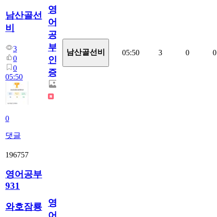
영
남산골선
어
비
공
부
3
남산골선비
05:50
3
0
0
0
인
0
증
05:50
0
댓글
196757
영어공부
931
영
와호잠룡
어