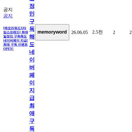
정
공지
만
공지
구
독
[메모리워드X타
2.5천
memoryword
26.06.05
2
2
임스프레드] 최애
해
일정만 구독해도
네이버페이 지급!
도
최애 구독 이벤트
OPEN!
네
이
버
페
이
지
급!
최
애
구
독