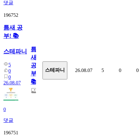
댓글
196752
틈새 공
부! 📚
틈
스테파니
새
5
공
스테파니
26.08.07
5
0
0
0
부!
0
📚
26.08.07
0
댓글
196751