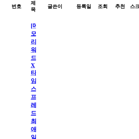
제
번호
글쓴이
등록일
조회
추천
스
목
[메
모
리
워
드
X
타
임
스
프
레
드]
최
애
일