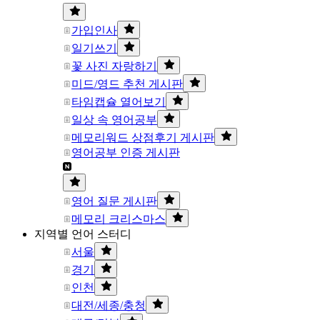
가입인사
일기쓰기
꽃 사진 자랑하기
미드/영드 추천 게시판
타임캡슐 열어보기
일상 속 영어공부
메모리워드 상점후기 게시판
영어공부 인증 게시판
영어 질문 게시판
메모리 크리스마스
지역별 언어 스터디
서울
경기
인천
대전/세종/충청