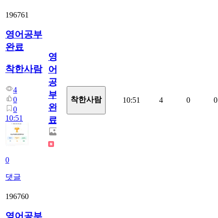
196761
영어공부
완료
영
착한사람
어
공
4
부
0
착한사람
10:51
4
0
0
완
0
10:51
료
0
댓글
196760
영어공부