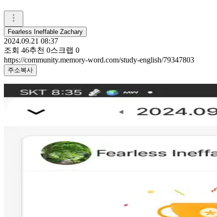
Fearless Ineffable Zachary
2024.09.21 08:37
조회
46
추천
0
스크랩
0
https://community.memory-word.com/study-english/79347803
주소복사