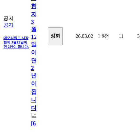
한
지
공지
3
공지
월
1.6천
장화
26.03.02
11
3
12
메모리워드 시작
한지 3월12일이
일
면 2년이 됩니다.
이
면
2
년
이
됩
니
다.
[
64
]