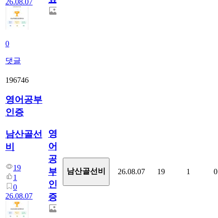
26.08.07
0
댓글
196746
영어공부
인증
영
남산골선
어
비
공
19
부
남산골선비
26.08.07
19
1
0
1
인
0
26.08.07
증