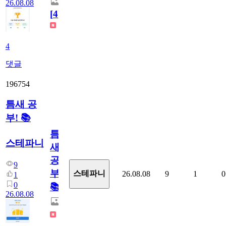
26.08.08
[
4
]
4
댓글
196754
틈새 공
부! 📚
틈
스테파니
새
공
9
부!
스테파니
26.08.08
9
1
0
1
0
📚
26.08.08