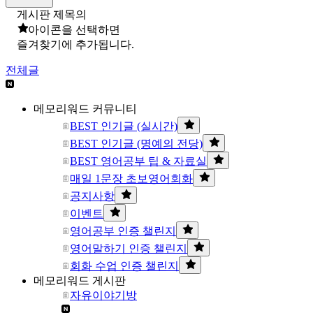
게시판 제목의
아이콘을 선택하면
즐겨찾기에 추가됩니다.
전체글
메모리워드 커뮤니티
BEST 인기글 (실시간)
BEST 인기글 (명예의 전당)
BEST 영어공부 팁 & 자료실
매일 1문장 초보영어회화
공지사항
이벤트
영어공부 인증 챌린지
영어말하기 인증 챌린지
회화 수업 인증 챌린지
메모리워드 게시판
자유이야기방