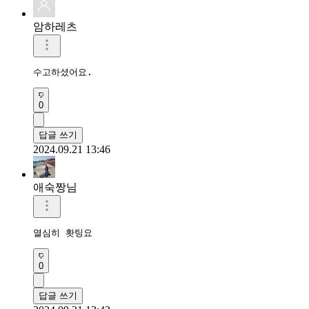
암하레츠
수고하셨어요.
0
답글 쓰기
2024.09.21 13:46
애숙짱님
열심히 홧팅요
0
답글 쓰기