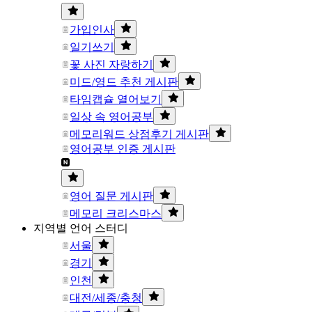
가입인사
일기쓰기
꽃 사진 자랑하기
미드/영드 추천 게시판
타임캡슐 열어보기
일상 속 영어공부
메모리워드 상점후기 게시판
영어공부 인증 게시판
영어 질문 게시판
메모리 크리스마스
지역별 언어 스터디
서울
경기
인천
대전/세종/충청