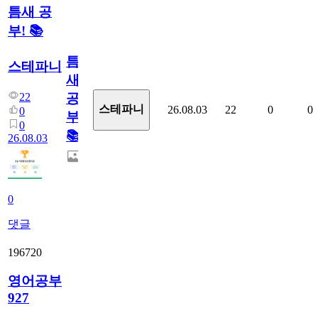
틈새 공
부! 📚
틈
스테파니
새
22
공
스테파니
26.08.03
22
0
0
0
부!
0
📚
26.08.03
0
댓글
196720
영어공부
927