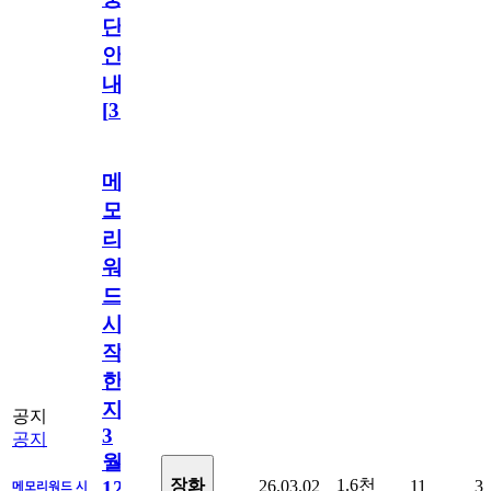
단
안
내
[
31
]
메
모
리
워
드
시
작
한
지
공지
3
공지
월
1.6천
장화
26.03.02
11
3
12
메모리워드 시