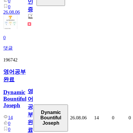
0
인
0
증
26.08.06
0
댓글
196742
영어공부
완료
영
Dynamic
Bountiful
어
Joseph
공
Dynamic
부
14
26.08.06
14
0
0
Bountiful
완
Joseph
0
0
료