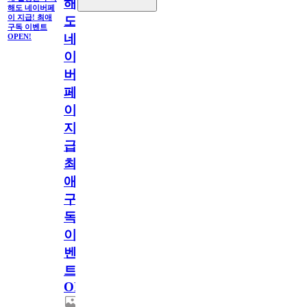
해
해도 네이버페
이 지급! 최애
도
구독 이벤트
네
OPEN!
이
버
페
이
지
급!
최
애
구
독
이
벤
트
OPEN!