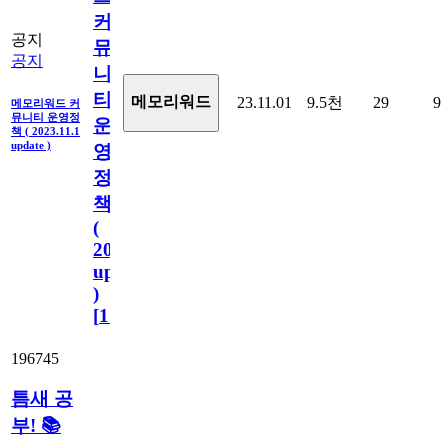
커
공지
뮤
공지
니
티
메모리워드
23.11.01
9.5천
29
9
메모리워드 커
뮤니티 운영정
운
책 ( 2023.11.1
update )
영
정
책
(
2023.11.1
update
)
[
110
]
196745
틈새 공
부! 📚