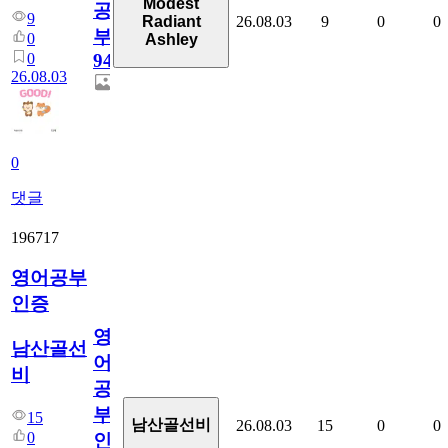
Modest
공
9
26.08.03
9
0
0
Radiant
부
0
Ashley
0
94
26.08.03
0
댓글
196717
영어공부
인증
영
남산골선
어
비
공
부
15
남산골선비
26.08.03
15
0
0
0
인