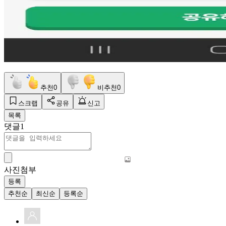
추천
0
비추천
0
스크랩
공유
신고
목록
댓글
1
사진첨부
등록
추천순
최신순
등록순