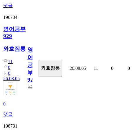
댓글
196734
영어공부
929
와호잠룡
영
어
11
공
0
와호잠룡
26.08.05
11
0
0
부
0
26.08.05
929
0
댓글
196731