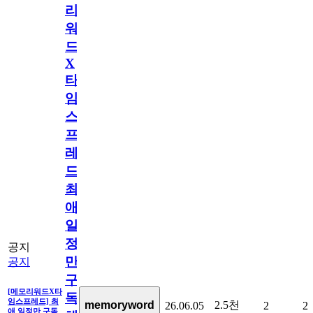
리
워
드
X
타
임
스
프
레
드]
최
애
일
정
공지
만
공지
구
[메모리워드X타
독
임스프레드] 최
2.5천
memoryword
26.06.05
2
2
애 일정만 구독