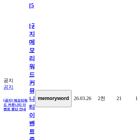
[
5
]
[공
지]
메
모
리
워
드
공지
커
공지
뮤
26.03.26
2천
21
1
memoryword
니
[공지] 메모리워
드 커뮤니티 이
티
벤트 중단 안내
이
벤
트
중