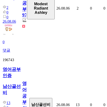
공
Modest
2
26.08.06
2
0
0
Radiant
부
0
Ashley
97
0
26.08.06
0
댓글
196743
영어공부
인증
영
남산골선
어
비
공
부
13
남산골선비
26.08.06
13
0
0