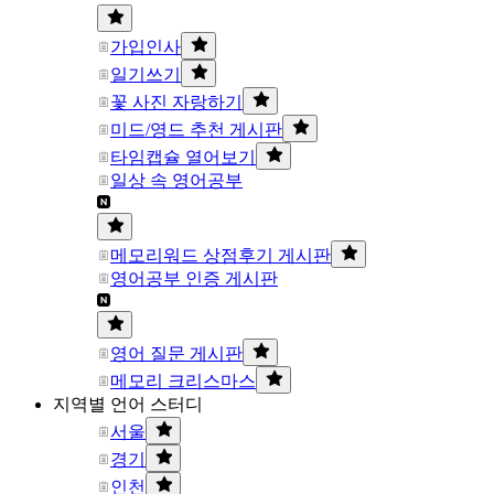
가입인사
일기쓰기
꽃 사진 자랑하기
미드/영드 추천 게시판
타임캡슐 열어보기
일상 속 영어공부
메모리워드 상점후기 게시판
영어공부 인증 게시판
영어 질문 게시판
메모리 크리스마스
지역별 언어 스터디
서울
경기
인천