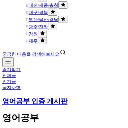
대전/세종/충청
대구/경북
부산/울산/경남
광주/전라
강원
제주
궁금한 내용을 검색해보세요
즐겨찾기
전체글
인기글
공지사항
영어공부 인증 게시판
영어공부