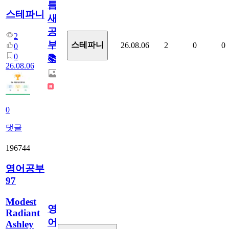
틈
스테파니
새
공
2
부!
스테파니
26.08.06
2
0
0
0
0
📚
26.08.06
0
댓글
196744
영어공부
97
Modest
영
Radiant
어
Ashley