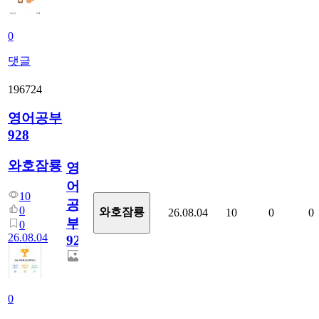
0
댓글
196724
영어공부
928
와호잠룡
영
어
10
공
0
와호잠룡
26.08.04
10
0
0
부
0
26.08.04
928
0