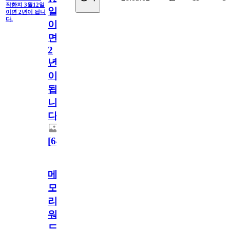
작한지 3월12일
일
이면 2년이 됩니
다.
이
면
2
년
이
됩
니
다.
[
64
]
메
모
리
워
드