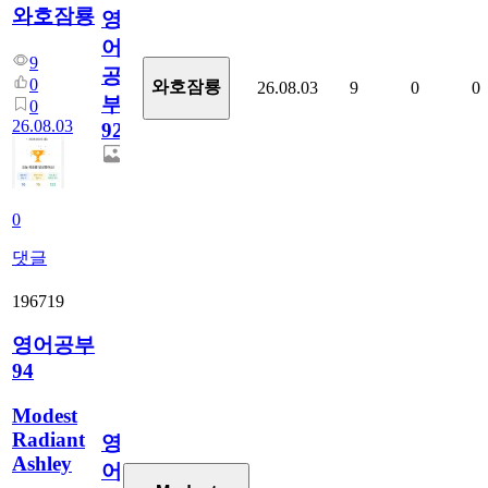
와호잠룡
영
어
9
공
0
와호잠룡
26.08.03
9
0
0
부
0
26.08.03
927
0
댓글
196719
영어공부
94
Modest
Radiant
영
Ashley
어