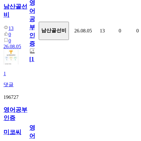
영
남산골선
어
비
공
부
13
남산골선비
26.08.05
13
0
0
0
인
0
증
26.08.05
[
1
]
1
댓글
196727
영어공부
인증
영
미코씨
어