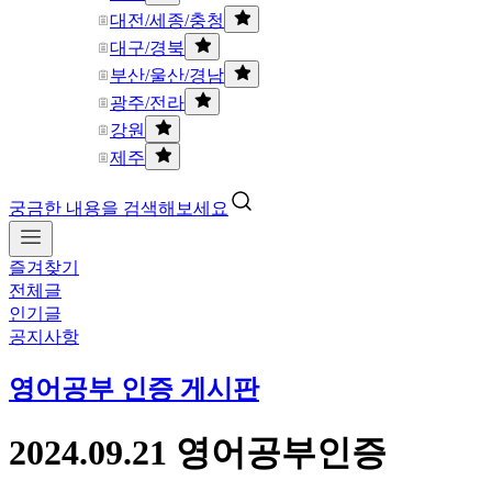
대전/세종/충청
대구/경북
부산/울산/경남
광주/전라
강원
제주
궁금한 내용을 검색해보세요
즐겨찾기
전체글
인기글
공지사항
영어공부 인증 게시판
2024.09.21 영어공부인증