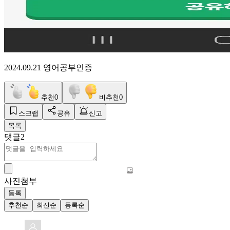
2024.09.21 영어공부인증
추천
0
비추천
0
스크랩
공유
신고
목록
댓글
2
사진첨부
등록
추천순
최신순
등록순