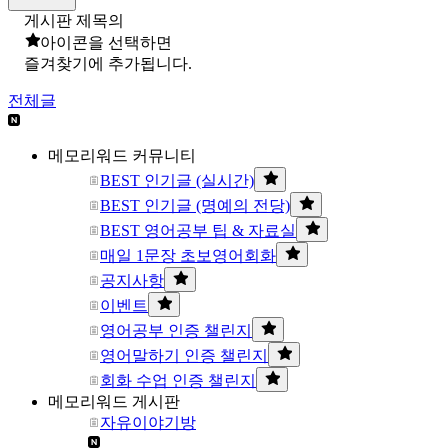
게시판 제목의
아이콘을 선택하면
즐겨찾기에 추가됩니다.
전체글
메모리워드 커뮤니티
BEST 인기글 (실시간)
BEST 인기글 (명예의 전당)
BEST 영어공부 팁 & 자료실
매일 1문장 초보영어회화
공지사항
이벤트
영어공부 인증 챌린지
영어말하기 인증 챌린지
회화 수업 인증 챌린지
메모리워드 게시판
자유이야기방