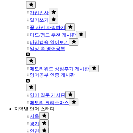
가입인사
일기쓰기
꽃 사진 자랑하기
미드/영드 추천 게시판
타임캡슐 열어보기
일상 속 영어공부
메모리워드 상점후기 게시판
영어공부 인증 게시판
영어 질문 게시판
메모리 크리스마스
지역별 언어 스터디
서울
경기
인천