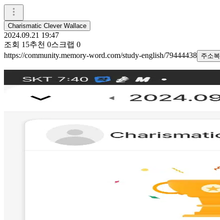
Charismatic Clever Wallace
2024.09.21 19:47
조회
15
추천
0
스크랩
0
https://community.memory-word.com/study-english/79444438
주소복