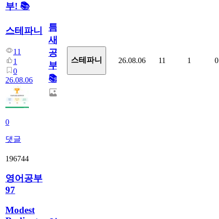
부! 📚
틈
스테파니
새
11
공
스테파니
26.08.06
11
1
0
1
부!
0
📚
26.08.06
0
댓글
196744
영어공부
97
Modest