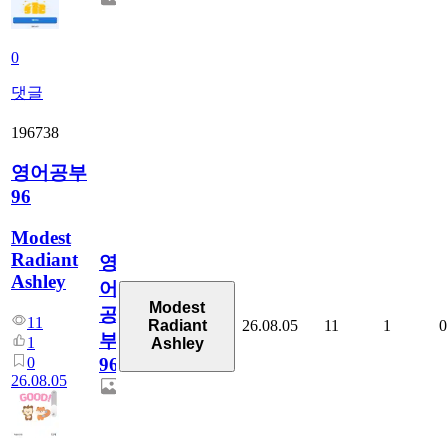
0
댓글
196738
영어공부
96
Modest
Radiant
영
Ashley
어
Modest
공
11
26.08.05
11
1
0
Radiant
부
1
Ashley
0
96
26.08.05