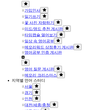
가입인사
일기쓰기
꽃 사진 자랑하기
미드/영드 추천 게시판
타임캡슐 열어보기
일상 속 영어공부
메모리워드 상점후기 게시판
영어공부 인증 게시판
영어 질문 게시판
메모리 크리스마스
지역별 언어 스터디
서울
경기
인천
대전/세종/충청