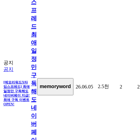
스
프
레
드]
최
애
일
정
공지
만
공지
구
독
[메모리워드X타
2.5천
memoryword
26.06.05
2
2
임스프레드] 최애
해
일정만 구독해도
네이버페이 지급!
도
최애 구독 이벤트
OPEN!
네
이
버
페