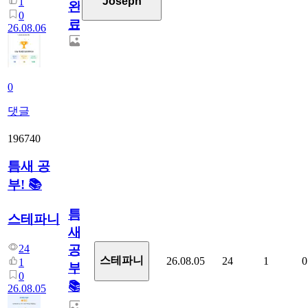
Joseph
1
완
0
료
26.08.06
0
댓글
196740
틈새 공
부! 📚
틈
스테파니
새
24
공
스테파니
26.08.05
24
1
0
1
부!
0
📚
26.08.05