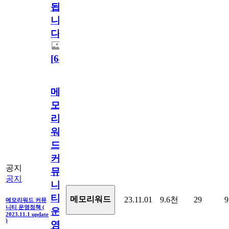
됩
니
다.
[
64
]
메
모
리
워
드
커
공지
뮤
공지
니
티
메모리워드
23.11.01
9.6천
29
9
메모리워드 커뮤
니티 운영정책 (
운
2023.11.1 update
)
영