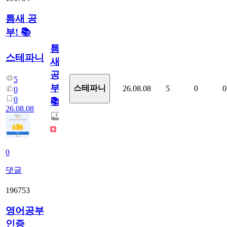
틈새 공
부! 📚
틈
스테파니
새
공
5
부!
스테파니
26.08.08
5
0
0
0
0
📚
26.08.08
0
댓글
196753
영어공부
인증