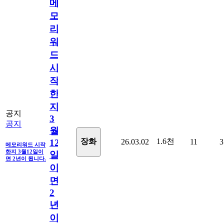
메
모
리
워
드
시
작
한
지
공지
3
공지
월
1.6천
장화
26.03.02
11
3
12
메모리워드 시작
한지 3월12일이
일
면 2년이 됩니다.
이
면
2
년
이