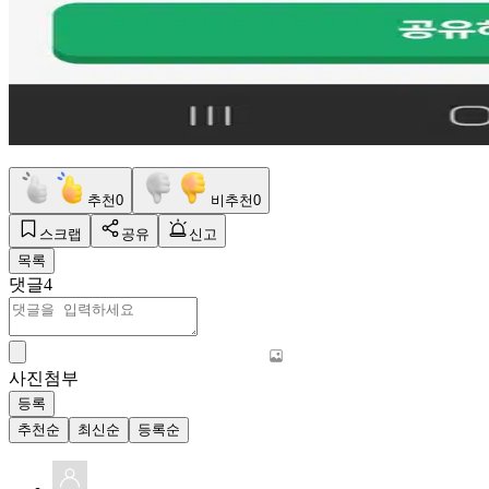
추천
0
비추천
0
스크랩
공유
신고
목록
댓글
4
사진첨부
등록
추천순
최신순
등록순