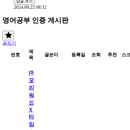
답글 쓰기
2024.09.22 08:32
영어공부 인증 게시판
글쓰기
제
번호
글쓴이
등록일
조회
추천
스
목
[메
모
리
워
드
X
타
임