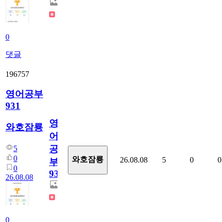
0
댓글
196757
영어공부
931
영
와호잠룡
어
공
5
0
와호잠룡
26.08.08
5
0
0
부
0
931
26.08.08
0