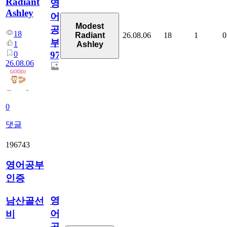
Radiant
영
Ashley
어
Modest
공
18
26.08.06
18
1
0
Radiant
부
1
Ashley
0
97
26.08.06
0
댓글
196743
영어공부
인증
영
남산골선
어
비
공