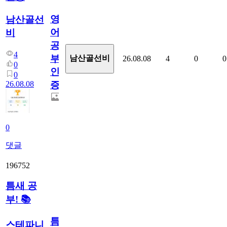
영
남산골선
어
비
공
4
부
남산골선비
26.08.08
4
0
0
0
인
0
26.08.08
증
0
댓글
196752
틈새 공
부! 📚
틈
스테파니