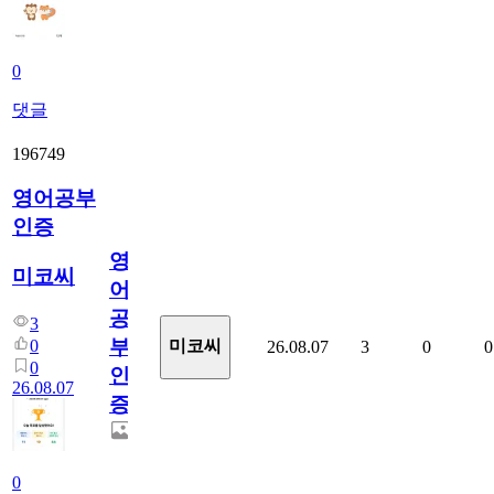
0
댓글
196749
영어공부
인증
영
미코씨
어
공
3
부
0
미코씨
26.08.07
3
0
0
0
인
26.08.07
증
0