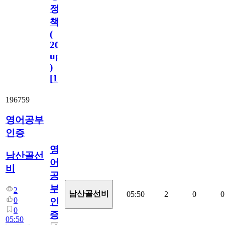
정
책
(
2023.11.1
update
)
[
110
]
196759
영어공부
인증
영
남산골선
어
비
공
부
2
남산골선비
05:50
2
0
0
0
인
0
증
05:50