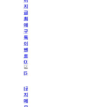
이
지
급!
최
애
구
독
이
벤
트
OPEN!
[
5
]
[공
지]
메