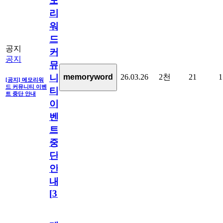
모
리
워
드
공지
커
공지
뮤
26.03.26
2천
21
1
memoryword
니
[공지] 메모리워
드 커뮤니티 이벤
티
트 중단 안내
이
벤
트
중
단
안
내
[
31
]