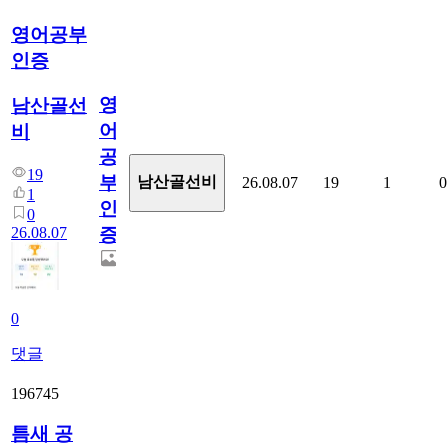
영어공부
인증
영
남산골선
어
비
공
19
부
남산골선비
26.08.07
19
1
0
1
인
0
26.08.07
증
0
댓글
196745
틈새 공