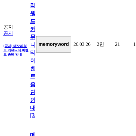
리
워
드
공지
커
공지
뮤
26.03.26
2천
21
1
memoryword
니
[공지] 메모리워
드 커뮤니티 이벤
티
트 중단 안내
이
벤
트
중
단
안
내
[
31
]
메