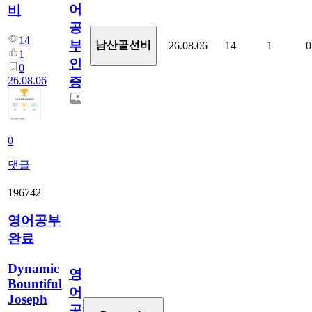
어
비
공
14
부
남산골선비
26.08.06
14
1
0
1
인
0
26.08.06
증
0
댓글
196742
영어공부
완료
Dynamic
영
Bountiful
어
Joseph
공