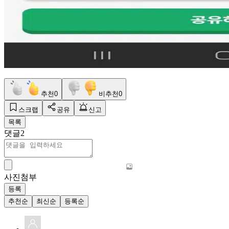
추천
0
비추천
0
스크랩
공유
신고
목록
댓글
2
사진첨부
등록
추천순
최신순
등록순