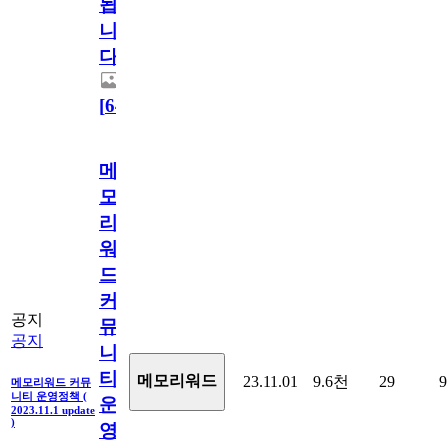
됩
니
다.
[
64
]
메
모
리
워
드
커
공지
뮤
공지
니
티
메모리워드
23.11.01
9.6천
29
9
메모리워드 커뮤
니티 운영정책 (
운
2023.11.1 update
)
영