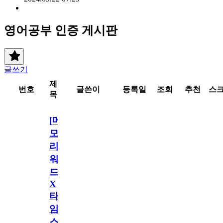
영어공부 인증 게시판
글쓰기
제
번호
글쓴이
등록일
조회
추천
스
목
[메
모
리
워
드
X
타
임
스