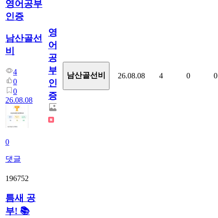
영어공부
인증
영
남산골선
어
비
공
부
4
남산골선비
26.08.08
4
0
0
0
인
0
증
26.08.08
0
댓글
196752
틈새 공
부! 📚