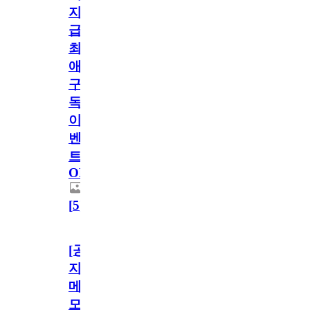
지
급!
최
애
구
독
이
벤
트
OPEN!
[
5
]
[공
지]
메
모