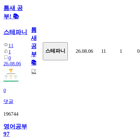
틈새 공
부! 📚
틈
스테파니
새
11
공
스테파니
26.08.06
11
1
0
1
부!
0
📚
26.08.06
0
댓글
196744
영어공부
97