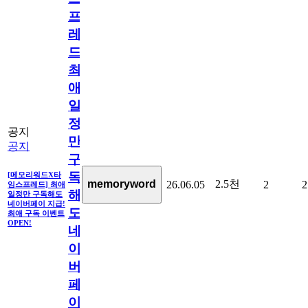
프
레
드]
최
애
일
정
공지
만
공지
구
독
[메모리워드X타
2.5천
memoryword
26.06.05
2
2
임스프레드] 최애
해
일정만 구독해도
네이버페이 지급!
도
최애 구독 이벤트
OPEN!
네
이
버
페
이