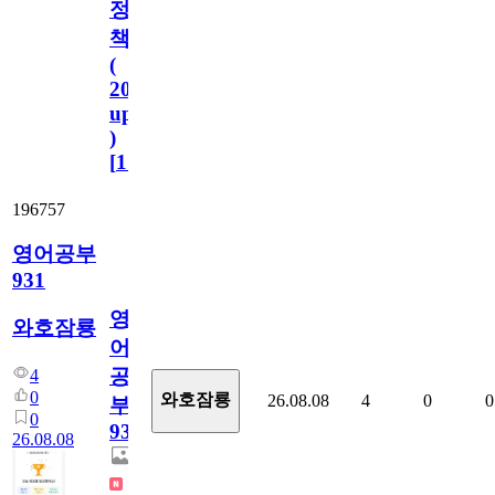
정
책
(
2023.11.1
update
)
[
110
]
196757
영어공부
931
영
와호잠룡
어
공
4
0
와호잠룡
26.08.08
4
0
0
부
0
931
26.08.08