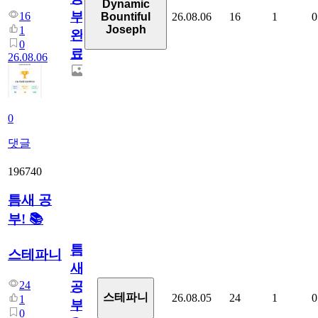
Dynamic
부
16
26.08.06
16
1
0
Bountiful
Joseph
1
완
0
료
26.08.06
0
댓글
196740
틈새 공
부! 📚
틈
스테파니
새
24
공
스테파니
26.08.05
24
1
0
1
부!
0