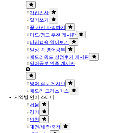
가입인사
일기쓰기
꽃 사진 자랑하기
미드/영드 추천 게시판
타임캡슐 열어보기
일상 속 영어공부
메모리워드 상점후기 게시판
영어공부 인증 게시판
영어 질문 게시판
메모리 크리스마스
지역별 언어 스터디
서울
경기
인천
대전/세종/충청