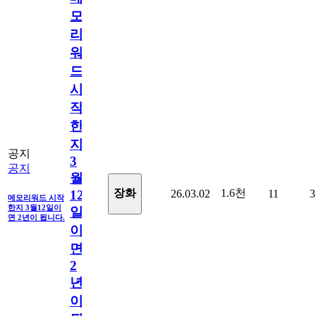
모
리
워
드
시
작
한
지
공지
3
공지
월
1.6천
장화
26.03.02
11
3
12
메모리워드 시작
한지 3월12일이
일
면 2년이 됩니다.
이
면
2
년
이