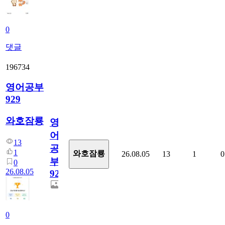
0
댓글
196734
영어공부
929
와호잠룡
영
어
13
공
1
와호잠룡
26.08.05
13
1
0
부
0
26.08.05
929
0