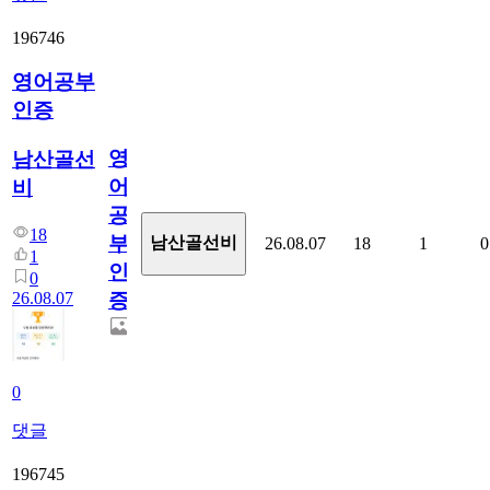
196746
영어공부
인증
영
남산골선
어
비
공
18
부
남산골선비
26.08.07
18
1
0
1
인
0
26.08.07
증
0
댓글
196745