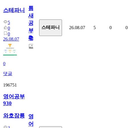
틈
스테파니
새
5
공
스테파니
26.08.07
5
0
0
0
부!
0
📚
26.08.07
0
댓글
196751
영어공부
930
와호잠룡
영
어
3