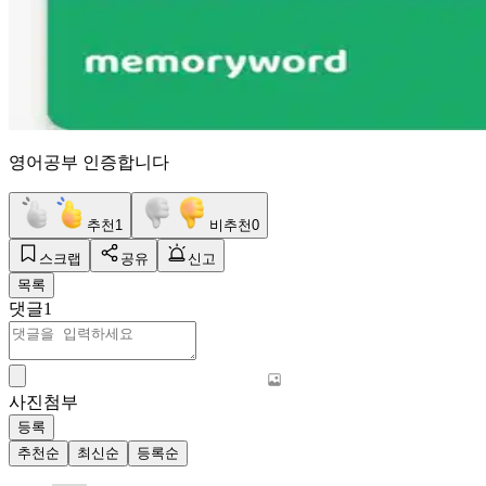
영어공부 인증합니다
추천
1
비추천
0
스크랩
공유
신고
목록
댓글
1
사진첨부
등록
추천순
최신순
등록순