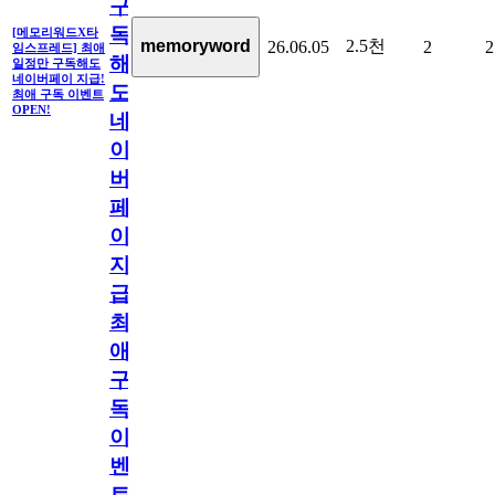
구
독
[메모리워드X타
2.5천
memoryword
26.06.05
2
2
임스프레드] 최애
해
일정만 구독해도
네이버페이 지급!
도
최애 구독 이벤트
OPEN!
네
이
버
페
이
지
급!
최
애
구
독
이
벤
트