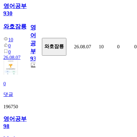
영어공부
930
와호잠룡
영
어
10
공
0
와호잠룡
26.08.07
10
0
0
부
0
26.08.07
930
0
댓글
196750
영어공부
98