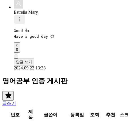
Estrella Mary
Good 👍 

Have a good day 😊 
0
답글 쓰기
2024.09.22 13:33
영어공부 인증 게시판
글쓰기
제
번호
글쓴이
등록일
조회
추천
스
목