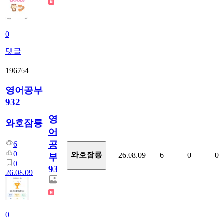
0
댓글
196764
영어공부
932
영
와호잠룡
어
공
6
0
와호잠룡
26.08.09
6
0
0
부
0
932
26.08.09
0