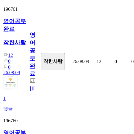
196761
영어공부
완료
영
착한사람
어
공
12
부
0
착한사람
26.08.09
12
0
0
완
0
26.08.09
료
[
1
]
1
댓글
196760
영어공부