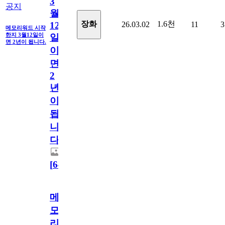
3
공지
월
1.6천
장화
26.03.02
11
3
12
메모리워드 시작
한지 3월12일이
일
면 2년이 됩니다.
이
면
2
년
이
됩
니
다.
[
64
]
메
모
리