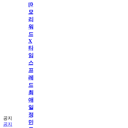
[메
모
리
워
드
X
타
임
스
프
레
드]
최
애
일
정
공지
만
공지