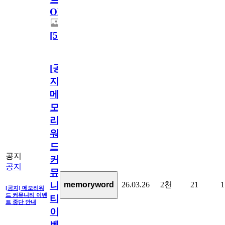
OPEN!
[
5
]
[공
지]
메
모
리
워
드
공지
커
공지
뮤
26.03.26
2천
21
1
memoryword
니
[공지] 메모리워
드 커뮤니티 이벤
티
트 중단 안내
이
벤