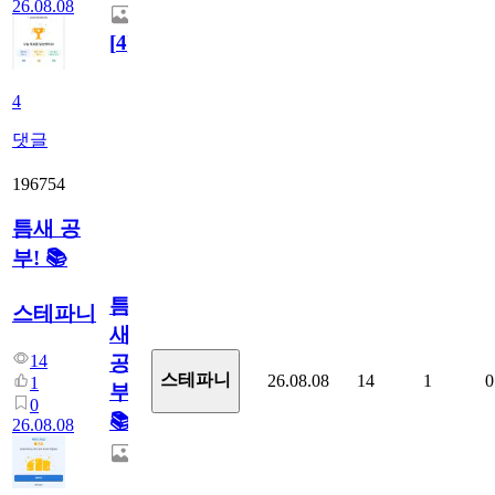
26.08.08
[
4
]
4
댓글
196754
틈새 공
부! 📚
틈
스테파니
새
14
공
스테파니
26.08.08
14
1
0
1
부!
0
📚
26.08.08