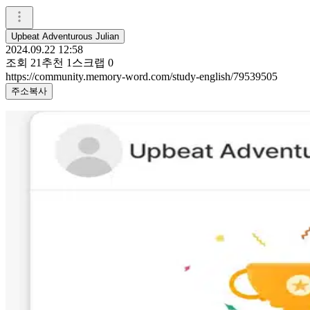
Upbeat Adventurous Julian
2024.09.22 12:58
조회
21
추천
1
스크랩
0
https://community.memory-word.com/study-english/79539505
주소복사