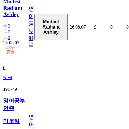
Modest
Radiant
영
Ashley
어
Modest
공
9
26.08.07
9
0
0
Radiant
부
0
Ashley
0
98
26.08.07
0
댓글
196749
영어공부
인증
영
미코씨
어