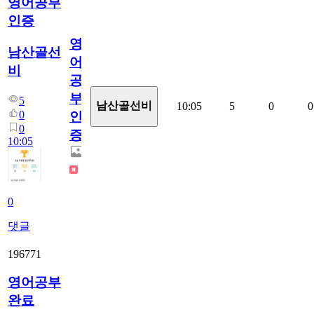
영어공부
인증
영
남산골선
어
비
공
부
5
남산골선비
10:05
5
0
0
0
인
0
증
10:05
0
댓글
196771
영어공부
완료