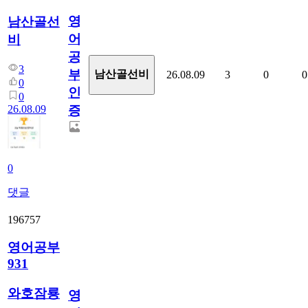
영
남산골선
어
비
공
3
부
남산골선비
26.08.09
3
0
0
0
인
0
26.08.09
증
0
댓글
196757
영어공부
931
와호잠룡
영