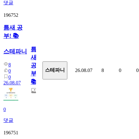
댓글
196752
틈새 공
부! 📚
틈
스테파니
새
8
공
스테파니
26.08.07
8
0
0
0
부!
0
📚
26.08.07
0
댓글
196751