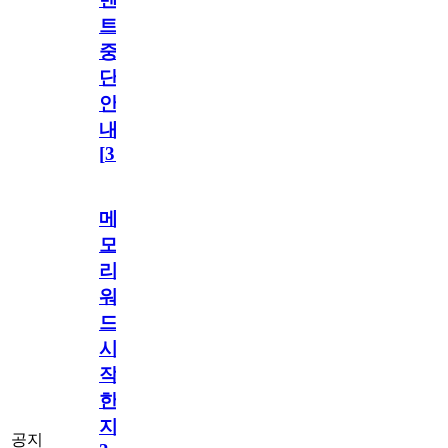
트
중
단
안
내
[
31
]
메
모
리
워
드
시
작
한
지
공지