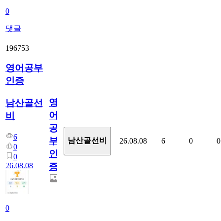
0
댓글
196753
영어공부
인증
영
남산골선
어
비
공
6
부
남산골선비
26.08.08
6
0
0
0
인
0
26.08.08
증
0