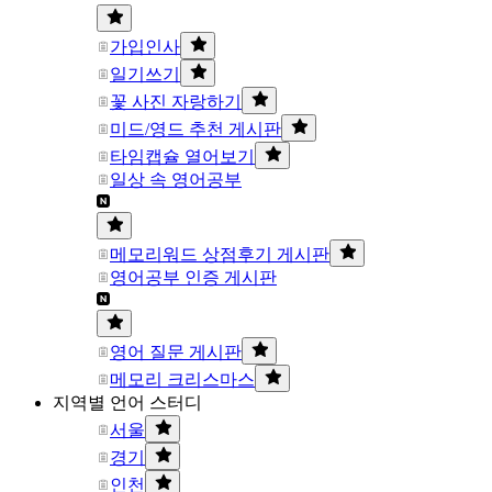
가입인사
일기쓰기
꽃 사진 자랑하기
미드/영드 추천 게시판
타임캡슐 열어보기
일상 속 영어공부
메모리워드 상점후기 게시판
영어공부 인증 게시판
영어 질문 게시판
메모리 크리스마스
지역별 언어 스터디
서울
경기
인천