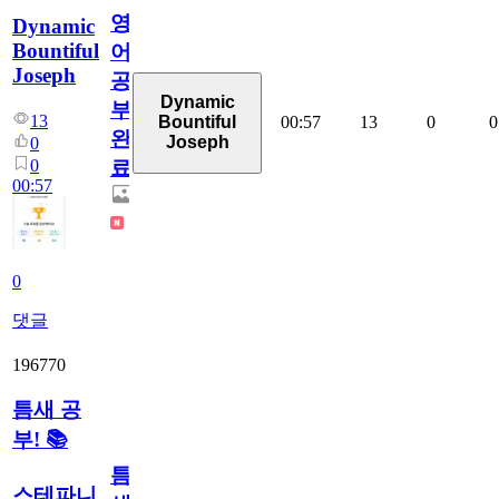
영
Dynamic
Bountiful
어
Joseph
공
Dynamic
부
13
00:57
13
0
0
Bountiful
완
Joseph
0
0
료
00:57
0
댓글
196770
틈새 공
부! 📚
틈
스테파니