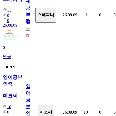
새
공
11
부!
스테파니
26.08.09
11
0
0
0
0
📚
26.08.09
0
댓글
196769
영어공부
인증
영
어
미코씨
공
부
10
0
미코씨
26.08.09
10
0
0
인