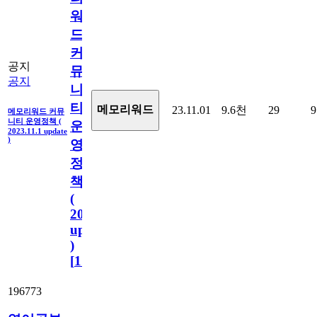
워
드
커
공지
뮤
공지
니
티
메모리워드
23.11.01
9.6천
29
9
메모리워드 커뮤
니티 운영정책 (
운
2023.11.1 update
)
영
정
책
(
2023.11.1
update
)
[
110
]
196773