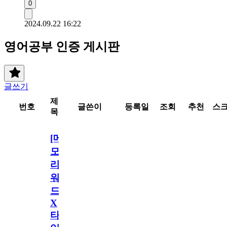
0
2024.09.22 16:22
영어공부 인증 게시판
글쓰기
제
번호
글쓴이
등록일
조회
추천
스
목
[메
모
리
워
드
X
타