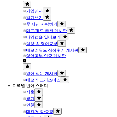
가입인사
일기쓰기
꽃 사진 자랑하기
미드/영드 추천 게시판
타임캡슐 열어보기
일상 속 영어공부
메모리워드 상점후기 게시판
영어공부 인증 게시판
영어 질문 게시판
메모리 크리스마스
지역별 언어 스터디
서울
경기
인천
대전/세종/충청