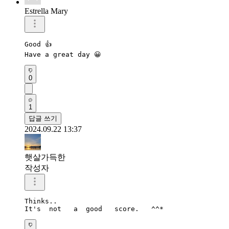
Estrella Mary
Good 👍 

Have a great day 😀 
0
1
답글 쓰기
2024.09.22 13:37
햇살가득한
작성자
Thinks..

It's  not   a  good   score.   ^^*