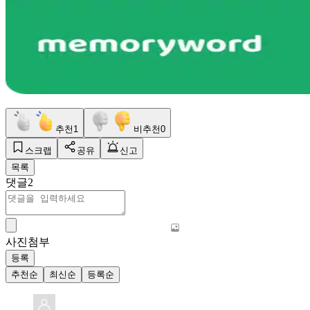
추천
1
비추천
0
스크랩
공유
신고
목록
댓글
2
사진첨부
등록
추천순
최신순
등록순