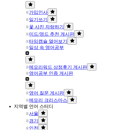
가입인사
일기쓰기
꽃 사진 자랑하기
미드/영드 추천 게시판
타임캡슐 열어보기
일상 속 영어공부
메모리워드 상점후기 게시판
영어공부 인증 게시판
영어 질문 게시판
메모리 크리스마스
지역별 언어 스터디
서울
경기
인천