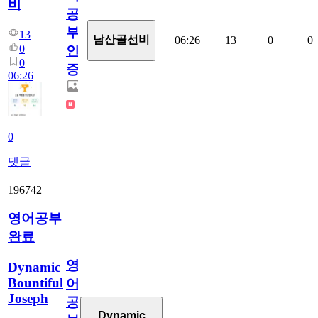
비
공
부
13
남산골선비
06:26
13
0
0
0
인
0
증
06:26
0
댓글
196742
영어공부
완료
영
Dynamic
Bountiful
어
Joseph
공
Dynamic