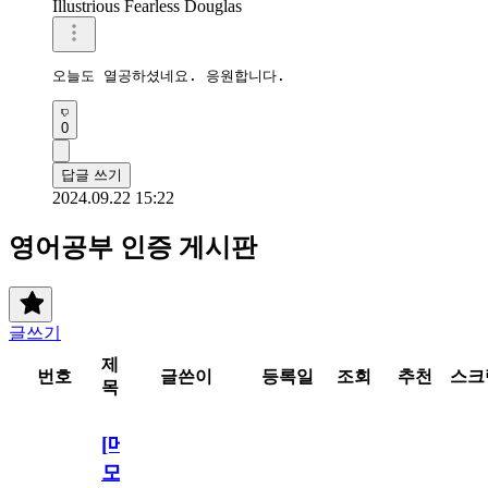
Illustrious Fearless Douglas
오늘도 열공하셨네요. 응원합니다. 
0
답글 쓰기
2024.09.22 15:22
영어공부 인증 게시판
글쓰기
제
번호
글쓴이
등록일
조회
추천
스크
목
[메
모