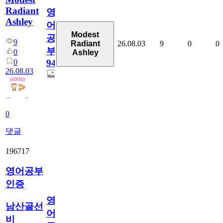
Radiant
영
Ashley
어
Modest
공
9
26.08.03
9
0
0
Radiant
부
0
Ashley
0
94
26.08.03
0
댓글
196717
영어공부
인증
영
남산골선
어
비