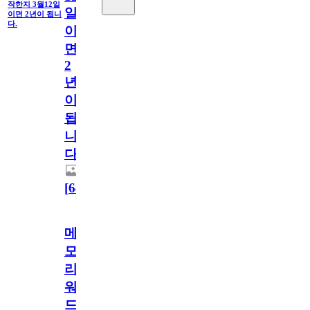
작한지 3월12일
일
이면 2년이 됩니
다.
이
면
2
년
이
됩
니
다.
[
64
]
메
모
리
워
드