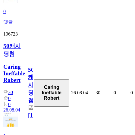
0
댓글
196723
50캐시
당첨
Caring
50
Ineffable
캐
Robert
시
Caring
당
30
26.08.04
30
0
0
Ineffable
Robert
0
첨
0
26.08.04
[
1
]