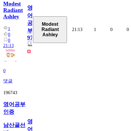
Modest
영
Radiant
어
Ashley
공
Modest
1
21:13
1
0
0
Radiant
부
0
Ashley
97
0
21:13
0
댓글
196743
영어공부
인증
영
남산골선
어