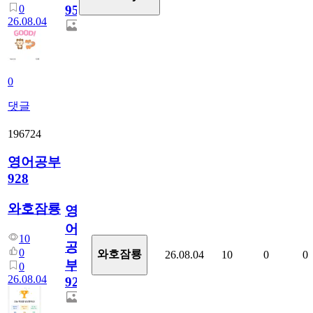
0
95
26.08.04
0
댓글
196724
영어공부
928
와호잠룡
영
어
10
공
0
와호잠룡
26.08.04
10
0
0
부
0
26.08.04
928