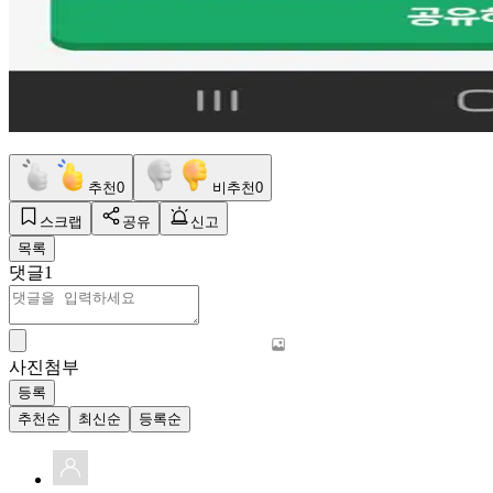
추천
0
비추천
0
스크랩
공유
신고
목록
댓글
1
사진첨부
등록
추천순
최신순
등록순