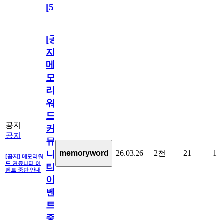
[
5
]
[공
지]
메
모
리
워
드
공지
커
공지
뮤
26.03.26
2천
21
1
memoryword
니
[공지] 메모리워
드 커뮤니티 이
티
벤트 중단 안내
이
벤
트
중