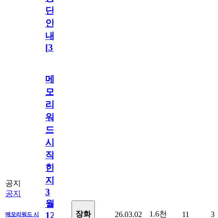
단
안
내
[
31
]
메
모
리
워
드
시
작
한
지
공지
3
공지
월
1.6천
장화
26.03.02
11
3
12
메모리워드 시