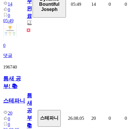
부
14
05:49
14
0
0
Bountiful
완
Joseph
0
0
료
05:49
0
댓글
196740
틈새 공
부! 📚
틈
스테파니
새
공
20
부!
스테파니
26.08.05
20
0
0
0
0
📚