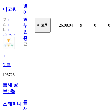
영
미코씨
어
공
9
부
0
미코씨
26.08.04
9
0
0
0
인
26.08.04
증
0
댓글
196726
틈새 공
부! 📚
틈
스테파니
새