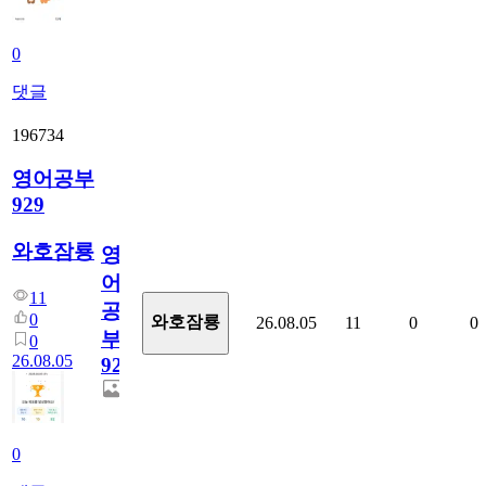
0
댓글
196734
영어공부
929
와호잠룡
영
어
11
공
0
와호잠룡
26.08.05
11
0
0
부
0
26.08.05
929
0