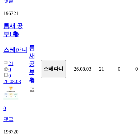
댓글
196721
틈새 공
부! 📚
틈
스테파니
새
21
공
스테파니
26.08.03
21
0
0
0
부!
0
📚
26.08.03
0
댓글
196720