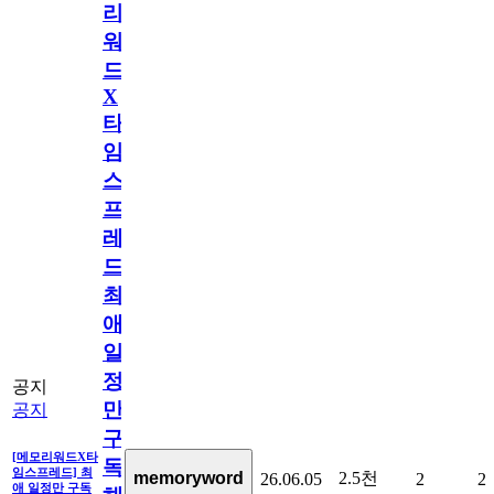
리
워
드
X
타
임
스
프
레
드]
최
애
일
정
공지
만
공지
구
[메모리워드X타
독
임스프레드] 최
2.5천
memoryword
26.06.05
2
2
애 일정만 구독