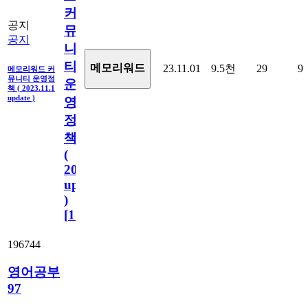
커
공지
뮤
공지
니
티
메모리워드
23.11.01
9.5천
29
9
메모리워드 커
뮤니티 운영정
운
책 ( 2023.11.1
update )
영
정
책
(
2023.11.1
update
)
[
110
]
196744
영어공부
97