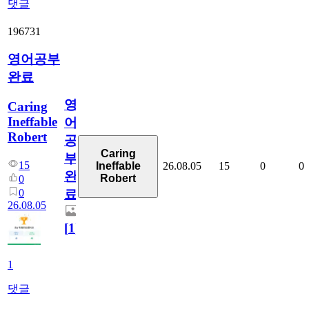
댓글
196731
영어공부
완료
영
Caring
Ineffable
어
Robert
공
Caring
부
15
26.08.05
15
0
0
Ineffable
완
Robert
0
0
료
26.08.05
[
1
]
1
댓글