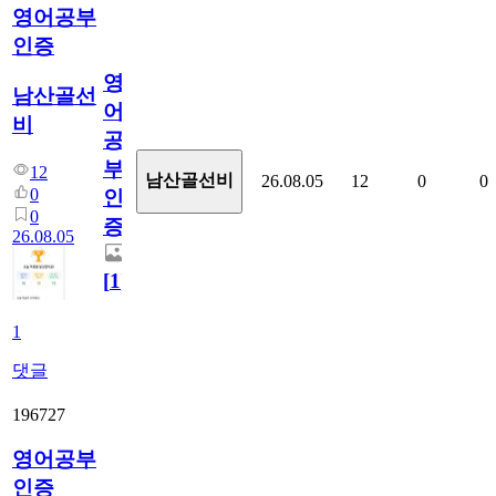
영어공부
인증
영
남산골선
어
비
공
부
12
남산골선비
26.08.05
12
0
0
0
인
0
증
26.08.05
[
1
]
1
댓글
196727
영어공부
인증