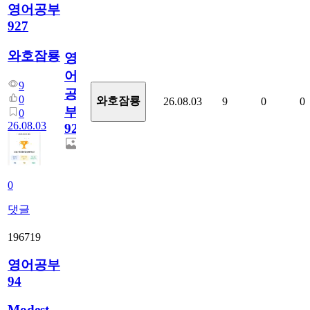
영어공부
927
와호잠룡
영
어
9
공
0
와호잠룡
26.08.03
9
0
0
부
0
26.08.03
927
0
댓글
196719
영어공부
94
Modest