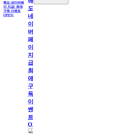
해
해도 네이버페
이 지급! 최애
도
구독 이벤트
네
OPEN!
이
버
페
이
지
급!
최
애
구
독
이
벤
트
OPEN!