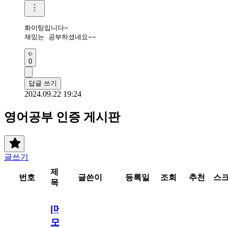
화이팅입니다~

재밌는 공부하셨네요~~
0
답글 쓰기
2024.09.22 19:24
영어공부 인증 게시판
글쓰기
제
번호
글쓴이
등록일
조회
추천
스
목
[메
모