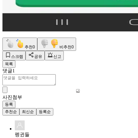
추천
0
비추천
0
스크랩
공유
신고
목록
댓글
1
사진첨부
등록
추천순
최신순
등록순
펭귄들