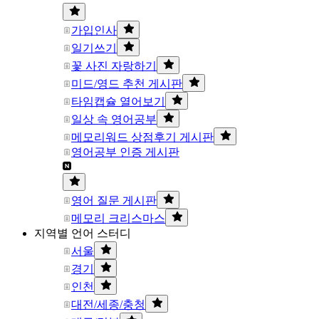
가입인사
일기쓰기
꽃 사진 자랑하기
미드/영드 추천 게시판
타임캡슐 열어보기
일상 속 영어공부
메모리워드 상점후기 게시판
영어공부 인증 게시판
영어 질문 게시판
메모리 크리스마스
지역별 언어 스터디
서울
경기
인천
대전/세종/충청