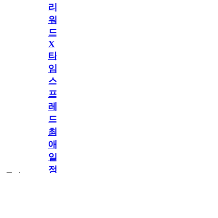
리
워
드
X
타
임
스
프
레
드]
최
애
일
정
공지
만
공지
구
독
[메모리워드X타
2.5천
memoryword
26.06.05
2
2
임스프레드] 최애