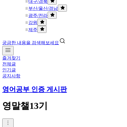
대구/경북
부산/울산/경남
광주/전라
강원
제주
궁금한 내용을 검색해보세요
즐겨찾기
전체글
인기글
공지사항
영어공부 인증 게시판
영말챌13기