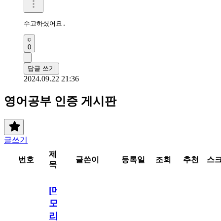
수고하셨어요.
0
답글 쓰기
2024.09.22 21:36
영어공부 인증 게시판
글쓰기
제
번호
글쓴이
등록일
조회
추천
스
목
[메
모
리