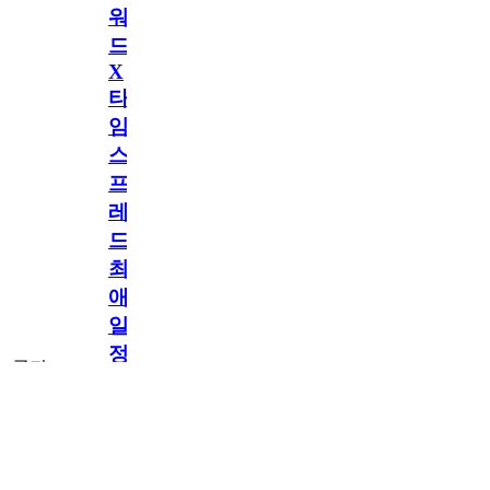
워
드
X
타
임
스
프
레
드]
최
애
일
정
공지
만
공지
구
독
[메모리워드X타
2.5천
memoryword
26.06.05
2
2
임스프레드] 최애
해
일정만 구독해도
네이버페이 지급!