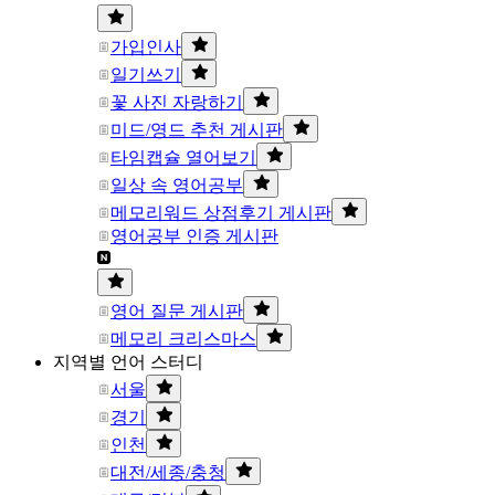
가입인사
일기쓰기
꽃 사진 자랑하기
미드/영드 추천 게시판
타임캡슐 열어보기
일상 속 영어공부
메모리워드 상점후기 게시판
영어공부 인증 게시판
영어 질문 게시판
메모리 크리스마스
지역별 언어 스터디
서울
경기
인천
대전/세종/충청