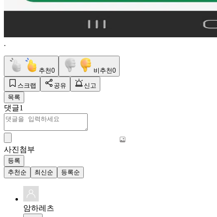
.
추천
0
비추천
0
스크랩
공유
신고
목록
댓글
1
사진첨부
등록
추천순
최신순
등록순
암하레츠