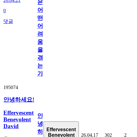
26.04.21
은
어
0
떤
댓글
어
려
움
을
겪
는
가?
195074
안녕하세요!
Effervescent
안
Benevolent
녕
David
Effervescent
하
26.04.17
302
2
Benevolent