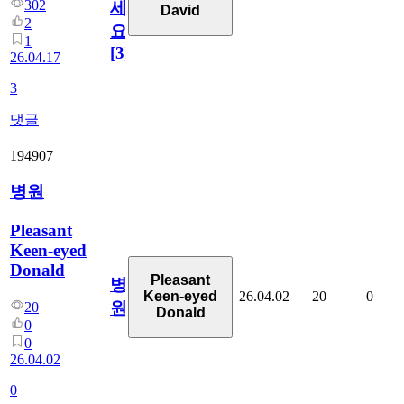
302
세
David
2
요!
1
[
3
]
26.04.17
3
댓글
194907
병원
Pleasant
Keen-eyed
Donald
Pleasant
병
26.04.02
20
0
Keen-eyed
원
20
Donald
0
0
26.04.02
0