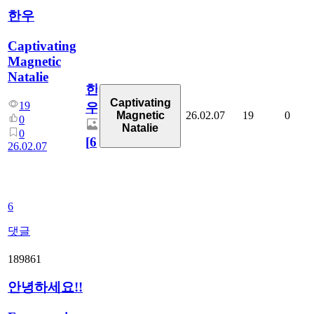
한우
Captivating
Magnetic
Natalie
한
Captivating
19
우
26.02.07
19
0
Magnetic
0
Natalie
0
[
6
]
26.02.07
6
댓글
189861
안녕하세요!!