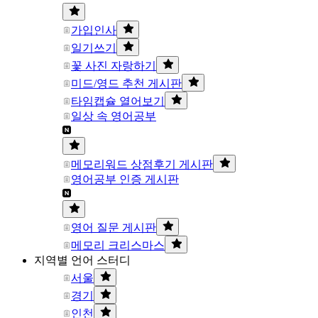
가입인사
일기쓰기
꽃 사진 자랑하기
미드/영드 추천 게시판
타임캡슐 열어보기
일상 속 영어공부
메모리워드 상점후기 게시판
영어공부 인증 게시판
영어 질문 게시판
메모리 크리스마스
지역별 언어 스터디
서울
경기
인천