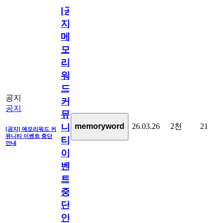
[공
지]
메
모
리
워
드
공지
커
공지
뮤
26.03.26
2천
21
memoryword
니
[공지] 메모리워드 커
뮤니티 이벤트 중단
티
안내
이
벤
트
중
단
안