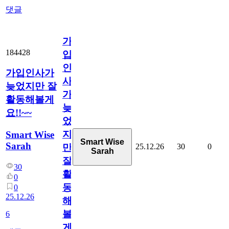
댓글
가
184428
입
인
가입인사가
사
늦었지만 잘
가
활동해볼게
늦
요!!~~
었
지
Smart Wise
Smart Wise
Sarah
25.12.26
30
0
만
Sarah
잘
30
활
0
동
0
25.12.26
해
볼
6
게