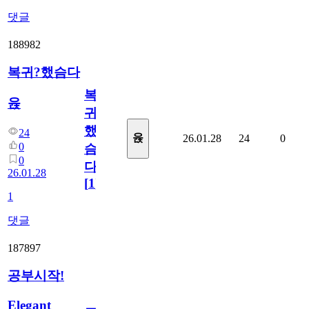
댓글
188982
복귀?했슴다
복
윥
귀?
했
24
윥
26.01.28
24
0
0
슴
0
다
26.01.28
[
1
]
1
댓글
187897
공부시작!
Elegant