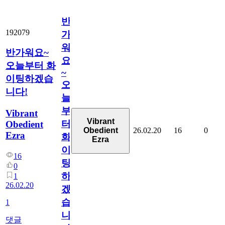
반
192079
가
워
반가워요~
요
오늘부터 화
~
이팅하겠습
오
니다!
늘
부
Vibrant
Vibrant
터
Obedient
26.02.20
16
0
Obedient
Ezra
화
Ezra
이
16
팅
0
하
1
26.02.20
겠
습
1
니
댓글