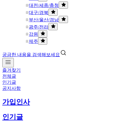
대전/세종/충청
대구/경북
부산/울산/경남
광주/전라
강원
제주
궁금한 내용을 검색해보세요
즐겨찾기
전체글
인기글
공지사항
가입인사
인기글