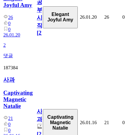
공
Joyful Amy
부
Elegant
26.01.20
26
0
시
26
Joyful Amy
0
작!
0
[
2
]
26.01.20
2
댓글
187384
사과
Captivating
Magnetic
Natalie
사
Captivating
21
과
26.01.16
21
0
Magnetic
0
Natalie
0
[
2
]