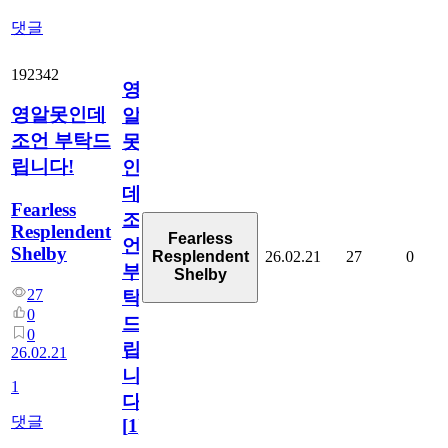
댓글
192342
영
영알못인데
알
조언 부탁드
못
립니다!
인
데
Fearless
조
Resplendent
Fearless
언
Shelby
26.02.21
27
0
Resplendent
부
Shelby
27
탁
0
드
0
립
26.02.21
니
1
다!
댓글
[
1
]