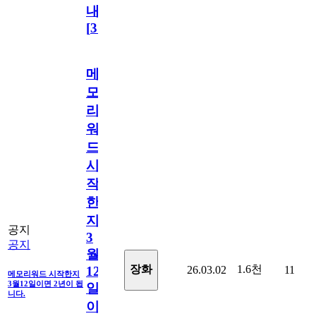
내
[
31
]
메
모
리
워
드
시
작
한
지
공지
3
공지
월
1.6천
장화
26.03.02
11
12
메모리워드 시작한지
3월12일이면 2년이 됩
일
니다.
이