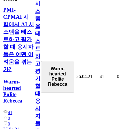
시
PMI-
스
CPMAI 시
템
험에서 AI 시
을
스템을 테스
테
트하고 평가
스
할 때 응시자
트
들은 어떤 어
하
려움을 겪는
고
Warm-
가?
평
hearted
26.04.21
41
0
가
Polite
Warm-
Rebecca
할
hearted
때
Polite
Rebecca
응
시
41
자
0
들
0