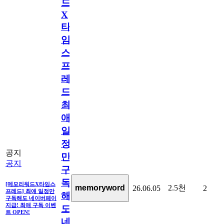
드
X
타
임
스
프
레
드]
최
애
일
정
공지
만
공지
구
독
[메모리워드X타임스
2.5천
memoryword
26.06.05
2
프레드] 최애 일정만
해
구독해도 네이버페이
지급! 최애 구독 이벤
도
트 OPEN!
네