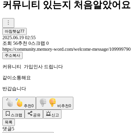
커뮤니티 있는지 처음알았어요
아침햇살77
2025.06.19 02:55
조회
56
추천
0
스크랩
0
https://community.memory-word.com/welcome-message/109999790
주소복사
커뮤니티 가입인사 드립니다
같이소통해요
반갑습니다
추천
0
비추천
0
스크랩
공유
신고
목록
댓글
5