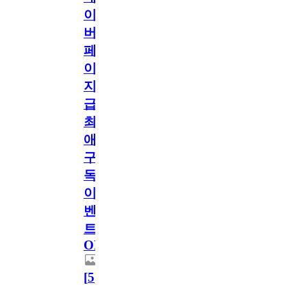
이
버
페
이
지
급!
최
애
구
독
이
벤
트
OPEN!
[
5
]