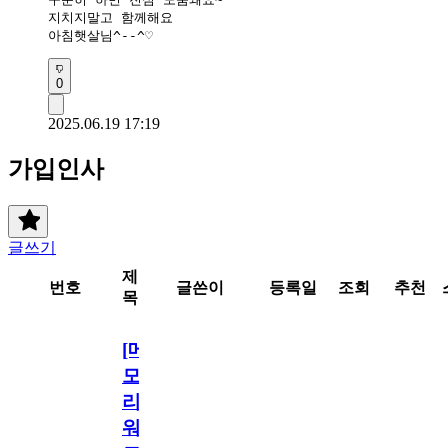
지치지말고 함께해요

아침햇살님^--^♡
0
2025.06.19 17:19
가입인사
글쓰기
제
번호
글쓴이
등록일
조회
추천
목
[메
모
리
워