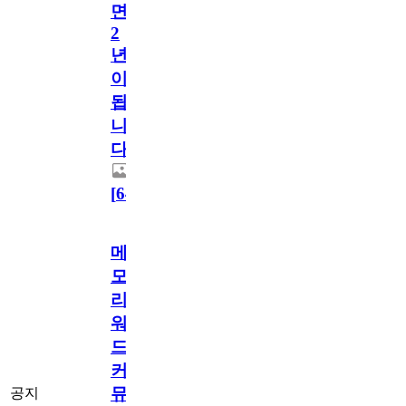
면
2
년
이
됩
니
다.
[
64
]
메
모
리
워
드
커
뮤
공지