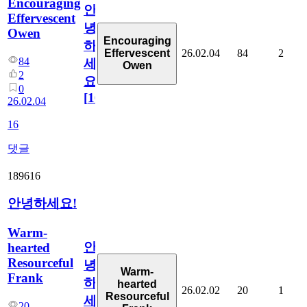
Encouraging
안
Effervescent
녕
Owen
Encouraging
하
26.02.04
84
2
Effervescent
84
세
Owen
2
요!!
0
[
16
]
26.02.04
16
댓글
189616
안녕하세요!
Warm-
안
hearted
Resourceful
녕
Warm-
Frank
하
hearted
26.02.02
20
1
Resourceful
세
20