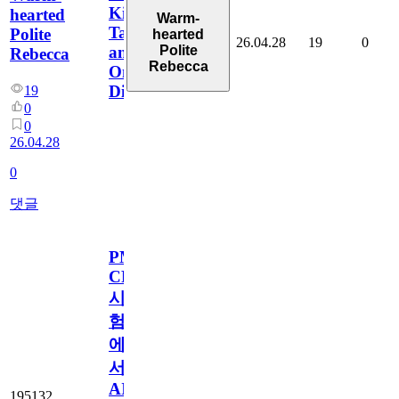
Kimmel
hearted
Warm-
Talk
Polite
hearted
26.04.28
19
0
Polite
and
Rebecca
Rebecca
Online
Discussions
19
0
0
26.04.28
0
댓글
PMI-
CPMAI
시
험
에
서
AI
195132