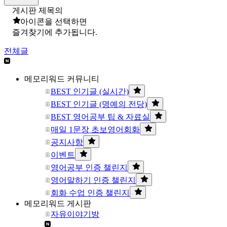
게시판 제목의
아이콘을 선택하면
즐겨찾기에 추가됩니다.
전체글
메모리워드 커뮤니티
BEST 인기글 (실시간)
BEST 인기글 (명예의 전당)
BEST 영어공부 팁 & 자료실
매일 1문장 초보영어회화
공지사항
이벤트
영어공부 인증 챌린지
영어말하기 인증 챌린지
회화 수업 인증 챌린지
메모리워드 게시판
자유이야기방