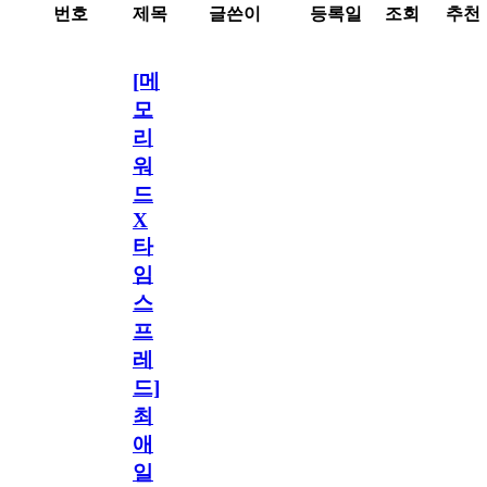
번호
제목
글쓴이
등록일
조회
추천
[메
모
리
워
드
X
타
임
스
프
레
드]
최
애
일