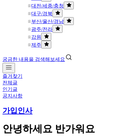
대전/세종/충청
대구/경북
부산/울산/경남
광주/전라
강원
제주
궁금한 내용을 검색해보세요
즐겨찾기
전체글
인기글
공지사항
가입인사
안녕하세요 반가워요