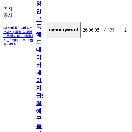
정
공지
만
공지
구
독
[메모리워드X타임스
2.5천
memoryword
26.06.05
2
프레드] 최애 일정만
해
구독해도 네이버페이
지급! 최애 구독 이벤
도
트 OPEN!
네
이
버
페
이
지
급!
최
애
구
독