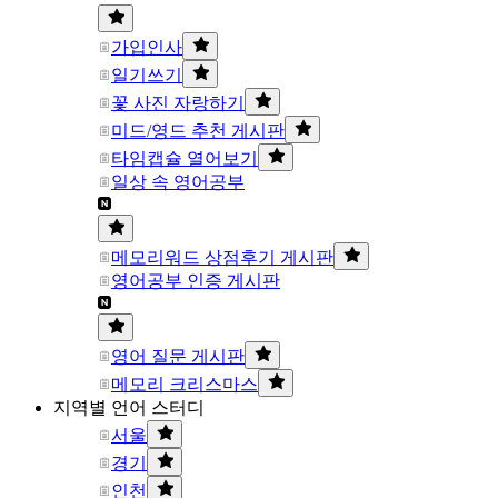
가입인사
일기쓰기
꽃 사진 자랑하기
미드/영드 추천 게시판
타임캡슐 열어보기
일상 속 영어공부
메모리워드 상점후기 게시판
영어공부 인증 게시판
영어 질문 게시판
메모리 크리스마스
지역별 언어 스터디
서울
경기
인천