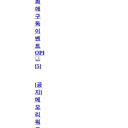
최
애
구
독
이
벤
트
OPEN!
[
5
]
[공
지]
메
모
리
워