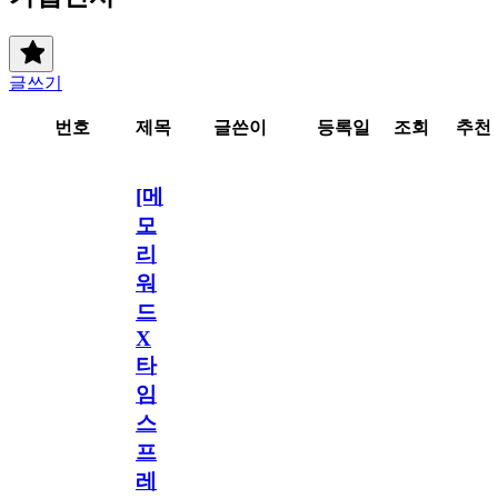
글쓰기
번호
제목
글쓴이
등록일
조회
추천
[메
모
리
워
드
X
타
임
스
프
레