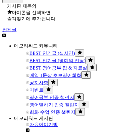
게시판 제목의
아이콘을 선택하면
즐겨찾기에 추가됩니다.
전체글
메모리워드 커뮤니티
BEST 인기글 (실시간)
BEST 인기글 (명예의 전당)
BEST 영어공부 팁 & 자료실
매일 1문장 초보영어회화
공지사항
이벤트
영어공부 인증 챌린지
영어말하기 인증 챌린지
회화 수업 인증 챌린지
메모리워드 게시판
자유이야기방