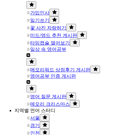
가입인사
일기쓰기
꽃 사진 자랑하기
미드/영드 추천 게시판
타임캡슐 열어보기
일상 속 영어공부
메모리워드 상점후기 게시판
영어공부 인증 게시판
영어 질문 게시판
메모리 크리스마스
지역별 언어 스터디
서울
경기
인천