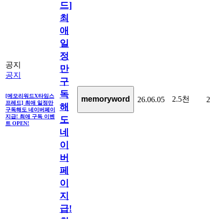
드]
최
애
일
정
공지
만
공지
구
독
[메모리워드X타임스
2.5천
memoryword
26.06.05
2
프레드] 최애 일정만
해
구독해도 네이버페이
지급! 최애 구독 이벤
도
트 OPEN!
네
이
버
페
이
지
급!