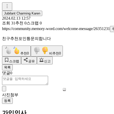
Jubilant Charming Karen
2024.02.13 12:57
조회
31
추천
0
스크랩
0
https://community.memory-word.com/welcome-message/26351231
친구추천포인틍문의합니다
추천
0
비추천
0
스크랩
공유
신고
목록
댓글
0
사진첨부
등록
가입인사