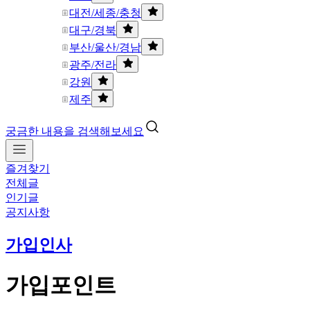
대전/세종/충청
대구/경북
부산/울산/경남
광주/전라
강원
제주
궁금한 내용을 검색해보세요
즐겨찾기
전체글
인기글
공지사항
가입인사
가입포인트