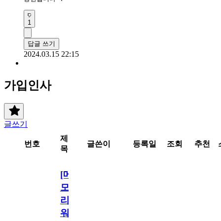
1
답글 쓰기
2024.03.15 22:15
가입인사
글쓰기
제
번호
글쓴이
등록일
조회
추천
목
[메
모
리
워