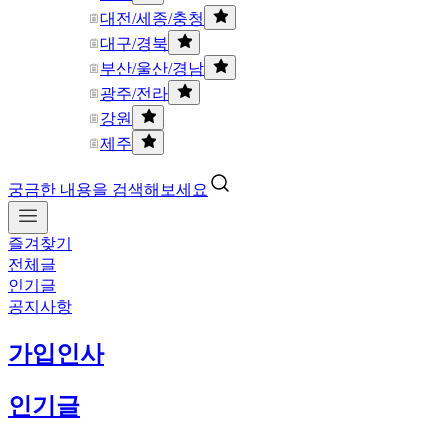
대전/세종/충청
대구/경북
부산/울산/경남
광주/전라
강원
제주
궁금한 내용을 검색해보세요
즐겨찾기
전체글
인기글
공지사항
가입인사
인기글