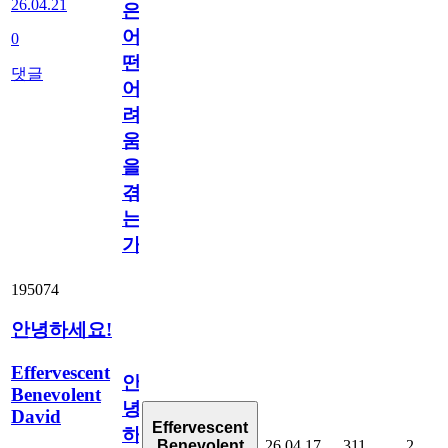
26.04.21
은
어
0
떤
댓글
어
려
움
을
겪
는
가?
195074
안녕하세요!
Effervescent
안
Benevolent
녕
David
Effervescent
하
26.04.17
311
2
Benevolent