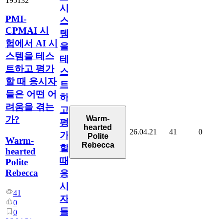
195132
시
PMI-
스
CPMAI 시
템
험에서 AI 시
을
스템을 테스
테
트하고 평가
스
할 때 응시자
트
들은 어떤 어
하
려움을 겪는
고
Warm-
가?
평
hearted
26.04.21
41
0
가
Polite
Warm-
Rebecca
할
hearted
때
Polite
Rebecca
응
시
41
자
0
들
0