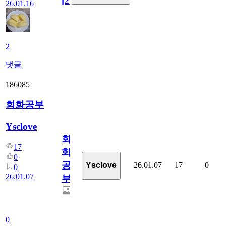
[
2
]
26.01.16
2
댓글
186085
회화공부
Ysclove
회
17
화
0
공
26.01.07
17
0
Ysclove
0
26.01.07
부
0