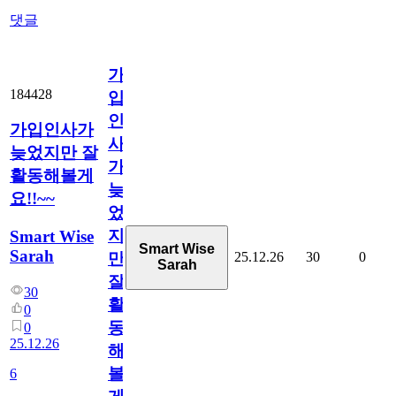
댓글
가
184428
입
인
가입인사가
사
늦었지만 잘
가
활동해볼게
늦
요!!~~
었
지
Smart Wise
Smart Wise
Sarah
25.12.26
30
0
만
Sarah
잘
30
활
0
동
0
25.12.26
해
볼
6