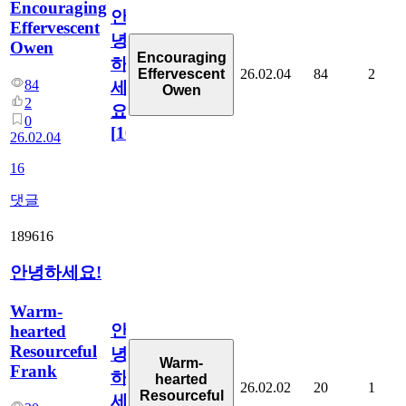
Encouraging
안
Effervescent
녕
Owen
Encouraging
하
26.02.04
84
2
Effervescent
84
세
Owen
2
요!!
0
[
16
]
26.02.04
16
댓글
189616
안녕하세요!
Warm-
안
hearted
Resourceful
녕
Warm-
Frank
하
hearted
26.02.02
20
1
Resourceful
세