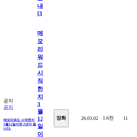
내
[
31
]
메
모
리
워
드
시
작
한
지
공지
3
공지
월
1.6천
장화
26.03.02
11
12
메모리워드 시작한지
3월12일이면 2년이 됩
일
니다.
이