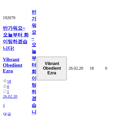
반
192079
가
워
반가워요~
요
오늘부터 화
~
이팅하겠습
오
니다!
늘
부
Vibrant
Vibrant
터
Obedient
26.02.20
18
0
Obedient
Ezra
화
Ezra
이
18
팅
0
하
1
26.02.20
겠
습
1
니
댓글