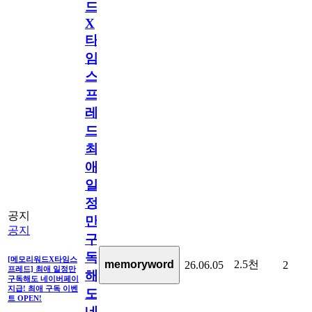
드
X
타
임
스
프
레
드]
최
애
일
정
공지
만
공지
구
독
[메모리워드X타임스
2.5천
memoryword
26.06.05
2
프레드] 최애 일정만
해
구독해도 네이버페이
지급! 최애 구독 이벤
도
트 OPEN!
네