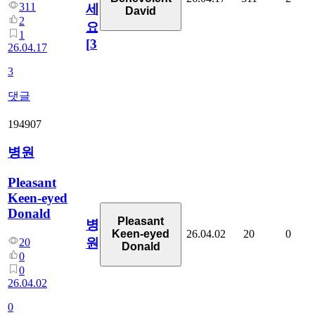
311
세
David
2
요!
1
[
3
]
26.04.17
3
댓글
194907
병원
Pleasant
Keen-eyed
Donald
Pleasant
병
26.04.02
20
0
Keen-eyed
원
20
Donald
0
0
26.04.02
0