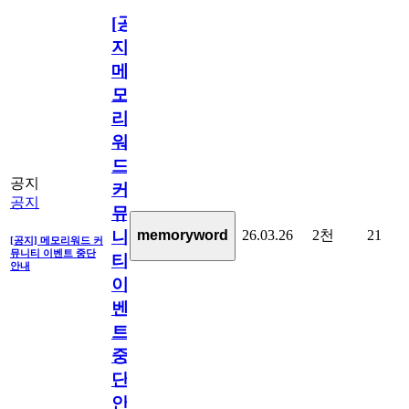
[공
지]
메
모
리
워
드
공지
커
공지
뮤
26.03.26
2천
21
memoryword
니
[공지] 메모리워드 커
뮤니티 이벤트 중단
티
안내
이
벤
트
중
단
안