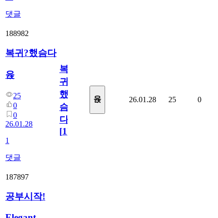
댓글
188982
복귀?했슴다
복
윥
귀?
했
25
윥
26.01.28
25
0
0
슴
0
다
26.01.28
[
1
]
1
댓글
187897
공부시작!
Elegant