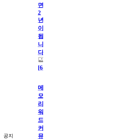
면
2
년
이
됩
니
다.
[
64
]
메
모
리
워
드
커
뮤
공지