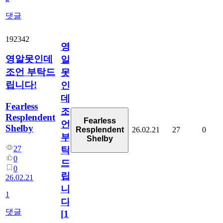
댓글
192342
영
영알못인데
알
조언 부탁드
못
립니다!
인
데
Fearless
조
Resplendent
Fearless
언
Shelby
26.02.21
27
0
Resplendent
부
Shelby
27
탁
0
드
0
립
26.02.21
니
1
다!
댓글
[
1
]