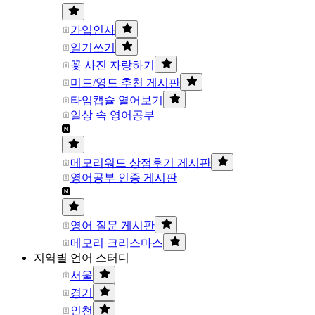
가입인사
일기쓰기
꽃 사진 자랑하기
미드/영드 추천 게시판
타임캡슐 열어보기
일상 속 영어공부
메모리워드 상점후기 게시판
영어공부 인증 게시판
영어 질문 게시판
메모리 크리스마스
지역별 언어 스터디
서울
경기
인천