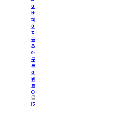
이
버
페
이
지
급!
최
애
구
독
이
벤
트
OPEN!
[
5
]