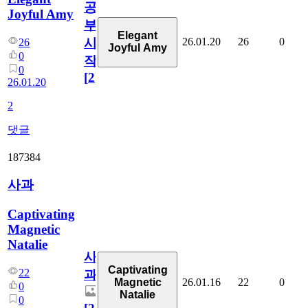
공
Joyful Amy
부
Elegant
26.01.20
26
0
시
26
Joyful Amy
0
작!
0
[
2
]
26.01.20
2
댓글
187384
사과
Captivating
Magnetic
Natalie
사
Captivating
22
과
26.01.16
22
0
Magnetic
0
Natalie
0