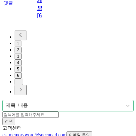
게
댓글
요!!~~
[
6
]
1
2
3
4
5
6
...
제목+내용
검색
고객센터
cs_memoryword@specupad.com
이메일 문의