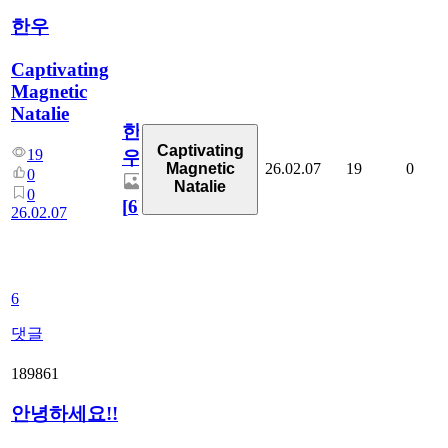
한우
Captivating
Magnetic
Natalie
한
Captivating
19
우
26.02.07
19
0
Magnetic
0
Natalie
0
[
6
]
26.02.07
6
댓글
189861
안녕하세요!!