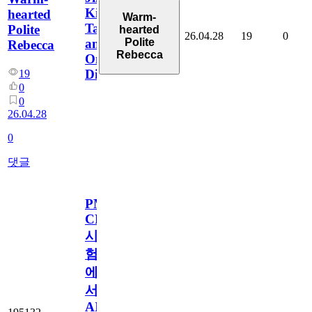
Kimmel
hearted
Warm-
Talk
Polite
hearted
26.04.28
19
0
Polite
and
Rebecca
Rebecca
Online
Discussions
19
0
0
26.04.28
0
댓글
PMI-
CPMAI
시
험
에
서
AI