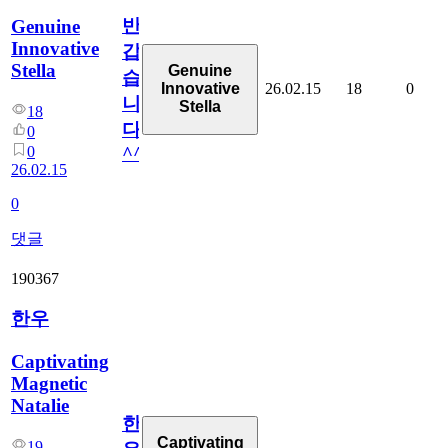
반
Genuine
Innovative
갑
Stella
Genuine
습
26.02.15
18
0
Innovative
니
Stella
18
다
0
0
^^
26.02.15
0
댓글
190367
한우
Captivating
Magnetic
Natalie
한
Captivating
19