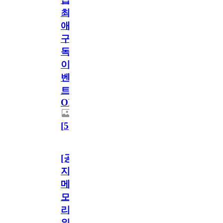
최
애
구
독
이
벤
트
OPEN!
[
5
]
[공
지]
메
모
리
워