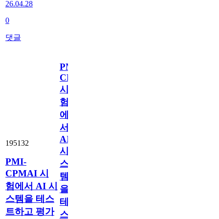
26.04.28
0
댓글
PMI-
CPMAI
시
험
에
서
AI
195132
시
PMI-
스
CPMAI 시
템
험에서 AI 시
을
스템을 테스
테
트하고 평가
스