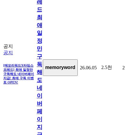
레
드]
최
애
일
정
공지
만
공지
구
독
[메모리워드X타임스
2.5천
memoryword
26.06.05
2
프레드] 최애 일정만
해
구독해도 네이버페이
지급! 최애 구독 이벤
도
트 OPEN!
네
이
버
페
이
지
급!