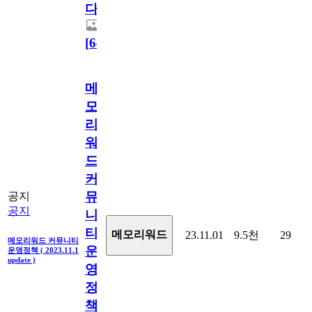
다.
[
64
]
메
모
리
워
드
커
뮤
공지
공지
니
티
메모리워드
23.11.01
9.5천
29
메모리워드 커뮤니티
운
운영정책 ( 2023.11.1
update )
영
정
책