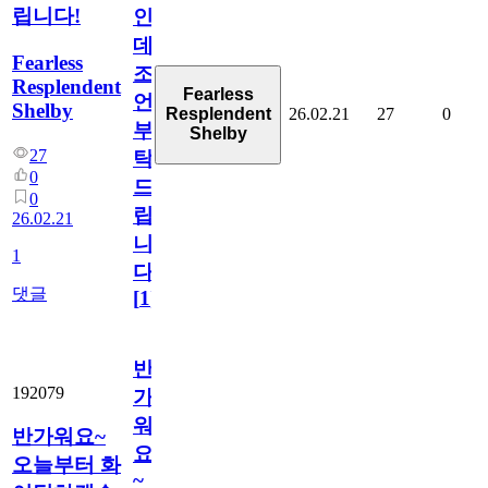
립니다!
인
데
Fearless
조
Resplendent
Fearless
언
Shelby
26.02.21
27
0
Resplendent
부
Shelby
27
탁
0
드
0
립
26.02.21
니
1
다!
댓글
[
1
]
반
192079
가
워
반가워요~
요
오늘부터 화
~