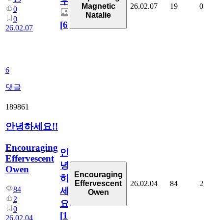
우
26.02.07
19
0
Magnetic
0
Natalie
0
[
6
]
26.02.07
6
댓글
189861
안녕하세요!!
Encouraging
안
Effervescent
녕
Owen
Encouraging
하
26.02.04
84
2
Effervescent
84
세
Owen
2
요!!
0
[
16
]
26.02.04