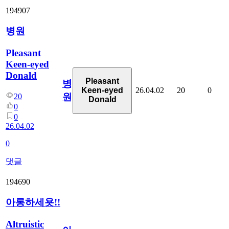
194907
병원
Pleasant
Keen-eyed
Donald
Pleasant
병
26.04.02
20
0
Keen-eyed
원
20
Donald
0
0
26.04.02
0
댓글
194690
아롱하세욧!!
Altruistic