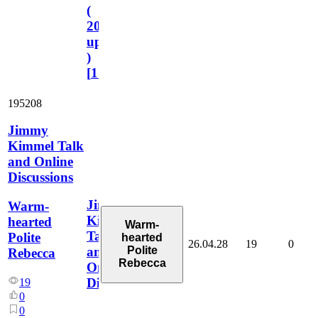
(
2023.11.1
update
)
[
110
]
195208
Jimmy
Kimmel Talk
and Online
Discussions
Jimmy
Warm-
Kimmel
hearted
Warm-
Talk
Polite
hearted
26.04.28
19
0
Polite
and
Rebecca
Rebecca
Online
Discussions
19
0
0