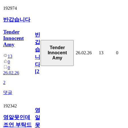
192974
반갑습니다
Tender
반
Innocent
갑
Amy
Tender
습
26.02.26
13
0
Innocent
13
니
Amy
0
다
0
[
2
]
26.02.26
2
댓글
192342
영
영알못인데
알
조언 부탁드
못