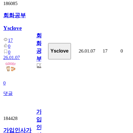
186085
회화공부
Ysclove
회
17
화
0
공
26.01.07
17
0
Ysclove
0
26.01.07
부
0
댓글
가
184428
입
인
가입인사가