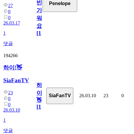
반
Penelope
27
가
0
0
워
26.03.17
요
[
1
]
1
댓글
194266
하이!👋
SiaFanTV
하
이!
23
26.03.10
23
0
SiaFanTV
0
👋
0
[
1
]
26.03.10
1
댓글