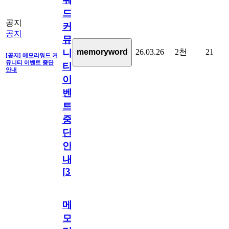
드
공지
커
공지
뮤
26.03.26
2천
21
memoryword
니
[공지] 메모리워드 커
뮤니티 이벤트 중단
티
안내
이
벤
트
중
단
안
내
[
31
]
메
모