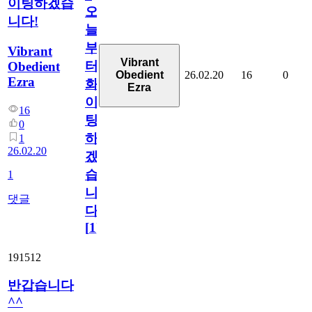
이팅하겠습
오
니다!
늘
부
Vibrant
Vibrant
터
Obedient
26.02.20
16
0
Obedient
Ezra
화
Ezra
이
16
팅
0
하
1
26.02.20
겠
습
1
니
댓글
다!
[
1
]
191512
반갑습니다
^^