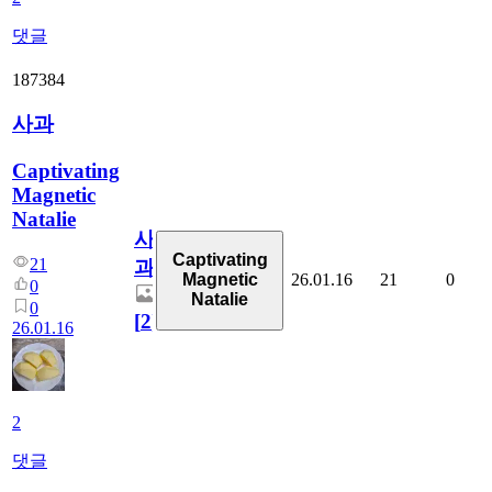
댓글
187384
사과
Captivating
Magnetic
Natalie
사
Captivating
21
과
26.01.16
21
0
Magnetic
0
Natalie
0
[
2
]
26.01.16
2
댓글