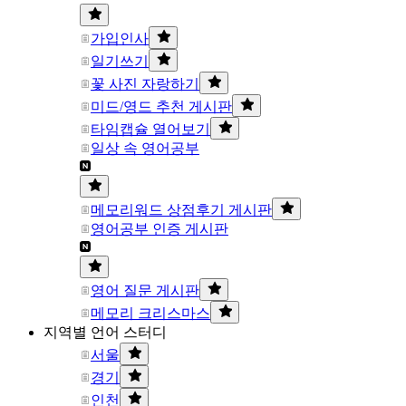
가입인사
일기쓰기
꽃 사진 자랑하기
미드/영드 추천 게시판
타임캡슐 열어보기
일상 속 영어공부
메모리워드 상점후기 게시판
영어공부 인증 게시판
영어 질문 게시판
메모리 크리스마스
지역별 언어 스터디
서울
경기
인천