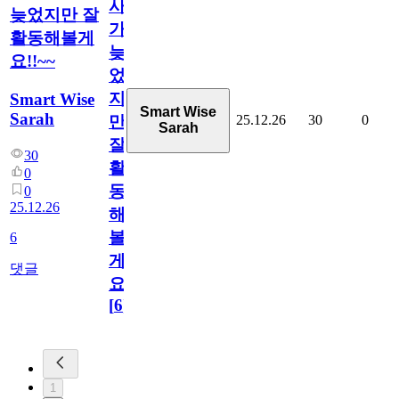
사
늦었지만 잘
가
활동해볼게
늦
요!!~~
었
지
Smart Wise
Smart Wise
Sarah
25.12.26
30
0
만
Sarah
잘
30
활
0
동
0
25.12.26
해
볼
6
게
댓글
요!!~~
[
6
]
1