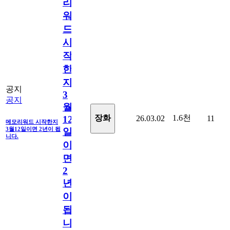
리
워
드
시
작
한
지
공지
3
공지
월
1.6천
장화
26.03.02
11
12
메모리워드 시작한지
3월12일이면 2년이 됩
일
니다.
이
면
2
년
이
됩
니