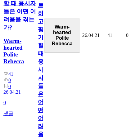
할 때 응시자
트
들은 어떤 어
하
려움을 겪는
고
Warm-
가?
평
hearted
26.04.21
41
0
가
Polite
Warm-
Rebecca
할
hearted
때
Polite
Rebecca
응
시
41
자
0
들
0
26.04.21
은
어
0
떤
댓글
어
려
움