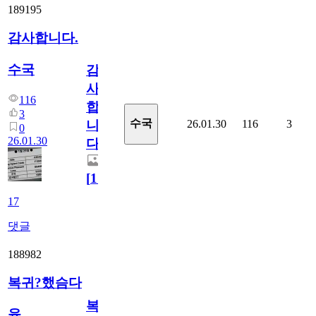
189195
감사합니다.
수국
감
사
116
합
3
수국
26.01.30
116
3
니
0
26.01.30
다.
[
17
]
17
댓글
188982
복귀?했슴다
복
윥