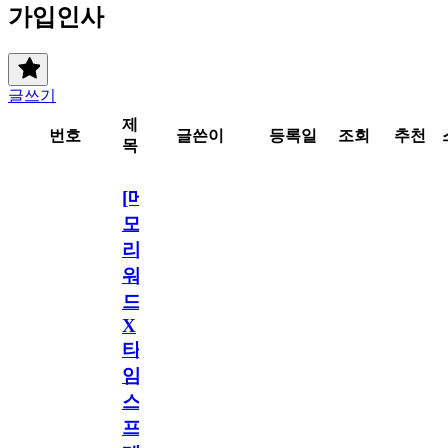
가입인사
글쓰기
제
번호
글쓴이
등록일
조회
추천
목
[메
모
리
워
드
X
타
임
스
프