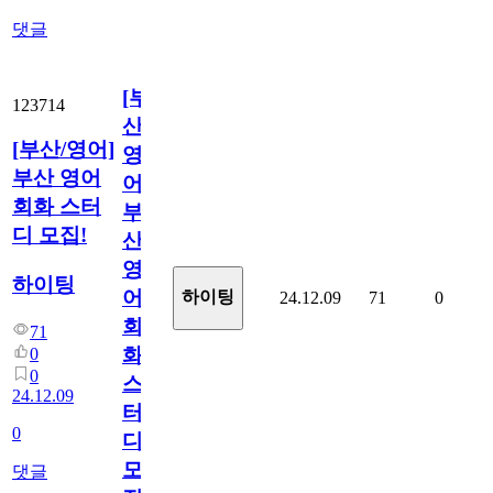
댓글
[부
123714
산/
[부산/영어]
영
부산 영어
어]
회화 스터
부
디 모집!
산
영
하이팅
어
하이팅
24.12.09
71
0
회
71
화
0
0
스
24.12.09
터
0
디
모
댓글