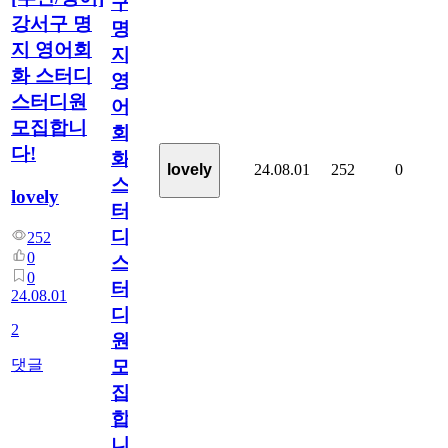
구
강서구 명
명
지 영어회
지
화 스터디
영
스터디원
어
모집합니
회
다!
화
24.08.01
252
0
lovely
스
lovely
터
디
252
0
스
0
터
24.08.01
디
2
원
댓글
모
집
합
니