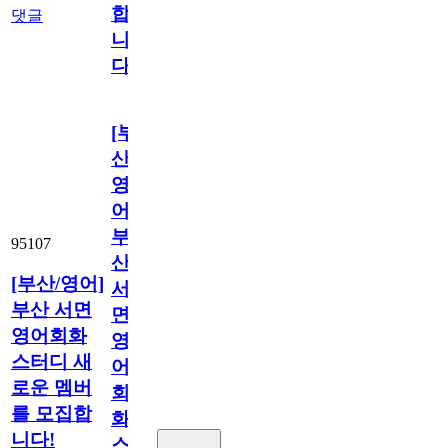
합
댓글
니
다
[부
산/
영
어]
부
95107
산
[부산/영어]
서
부산 서면
면
영어회화
영
스터디 새
어
로운 멤버
회
를 모집합
화
니다!
스