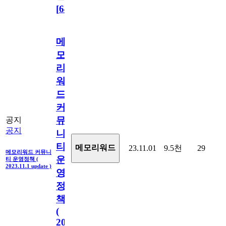
[
64
]
메
모
리
워
드
커
뮤
공지
공지
니
티
메모리워드
23.11.01
9.5천
29
메모리워드 커뮤니
운
티 운영정책 (
2023.11.1 update )
영
정
책
(
2023.11.1