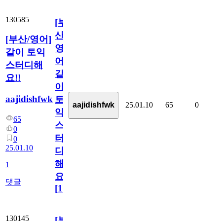
130585
[부
산/
[부산/영어]
영
같이 토익
어]
스터디해
같
요!!
이
aajidishfwk
토
25.01.10
65
0
aajidishfwk
익
65
스
0
터
0
25.01.10
디
해
1
요!!
댓글
[
1
]
130145
[부