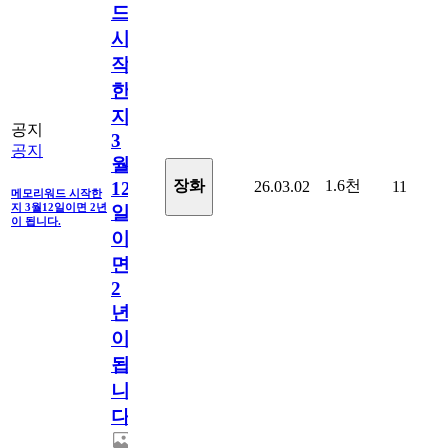
드
시
작
한
지
공지
3
공지
월
1.6천
장화
26.03.02
11
12
메모리워드 시작한
지 3월12일이면 2년
일
이 됩니다.
이
면
2
년
이
됩
니
다.