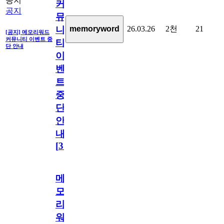
공지
커
공지
뮤
26.03.26
2천
21
memoryword
니
[공지] 메모리워드
커뮤니티 이벤트 중
티
단 안내
이
벤
트
중
단
안
내
[
31
]
메
모
리
워