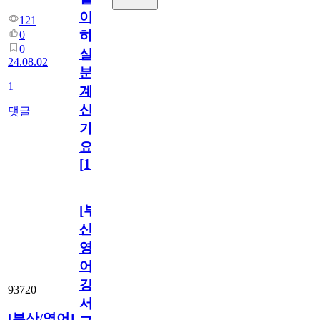
이
121
하
0
0
실
24.08.02
분
1
계
신
댓글
가
요?
[
1
]
[부
산/
영
어]
강
93720
서
[부산/영어]