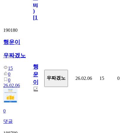
update
)
[
110
]
190180
행운이
우짜겠노
행
15
운
0
우짜겠노
26.02.06
15
0
0
이
26.02.06
0
댓글