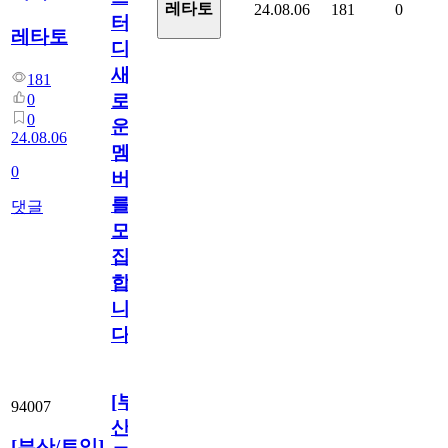
레타토
24.08.06
181
0
터
레타토
디
새
181
로
0
0
운
24.08.06
멤
0
버
를
댓글
모
집
합
니
다!
[부
94007
산/
[부산/토익]