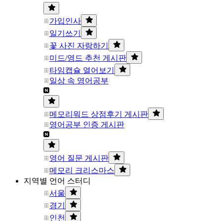
가입인사
일기쓰기
꽃 사진 자랑하기
미드/영드 추천 게시판
타임캡슐 열어보기
일상 속 영어공부
메모리워드 상점후기 게시판
영어공부 인증 게시판
영어 질문 게시판
메모리 크리스마스
지역별 언어 스터디
서울
경기
인천