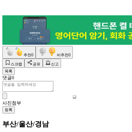
추천
0
비추천
0
스크랩
공유
신고
목록
댓글
0
사진첨부
등록
부산/울산/경남