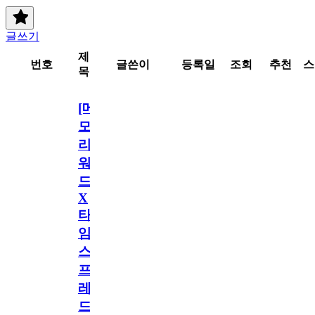
글쓰기
제
번호
글쓴이
등록일
조회
추천
스
목
[메
모
리
워
드
X
타
임
스
프
레
드]