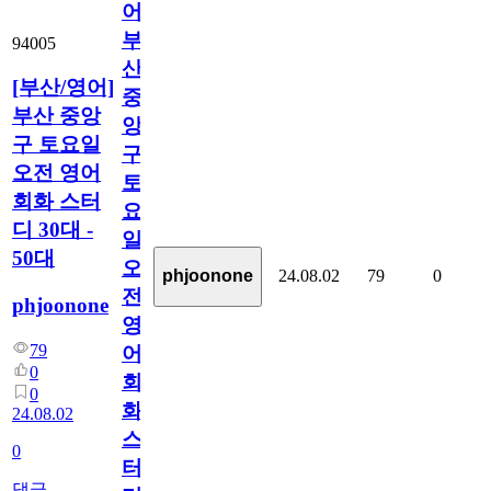
어]
부
94005
산
[부산/영어]
중
부산 중앙
앙
구 토요일
구
오전 영어
토
회화 스터
요
디 30대 -
일
50대
오
24.08.02
79
0
phjoonone
전
phjoonone
영
79
어
0
회
0
화
24.08.02
스
0
터
댓글