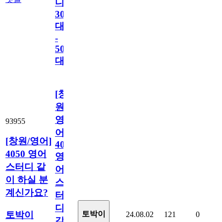
디
30
대
-
50
대
[창
원/
영
93955
어]
[창원/영어]
4050
4050 영어
영
스터디 같
어
이 하실 분
스
계신가요?
터
디
토박이
토박이
24.08.02
121
0
같