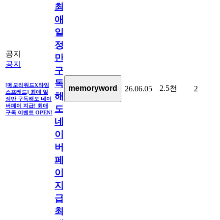
최
애
일
정
공지
만
공지
구
독
[메모리워드X타임
2.5천
memoryword
26.06.05
2
스프레드] 최애 일
해
정만 구독해도 네이
버페이 지급! 최애
도
구독 이벤트 OPEN!
네
이
버
페
이
지
급!
최