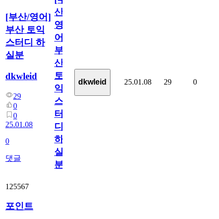
산/
[부산/영어]
영
부산 토익
어]
스터디 하
부
실분
산
토
dkwleid
25.01.08
29
0
dkwleid
익
29
스
0
터
0
25.01.08
디
하
0
실
댓글
분
125567
포인트