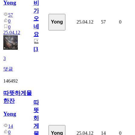
Yong
비
가
57
오
0
25.04.12
57
0
Yong
네
0
25.04.12
요
[
3
]
3
댓글
146492
따뜻하게물
한잔
따
뜻
Yong
하
게
14
0
25.04.12
14
0
Yong
물