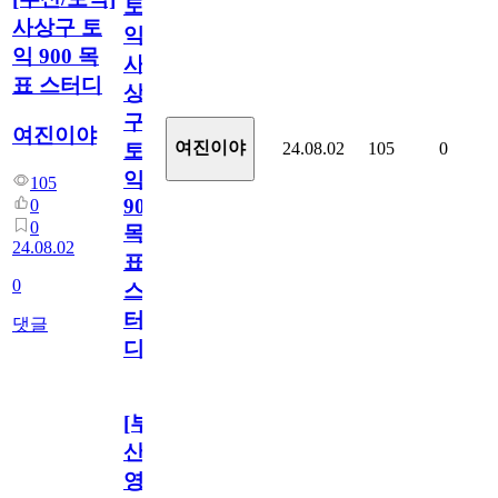
토
사상구 토
익]
익 900 목
사
표 스터디
상
구
여진이야
여진이야
24.08.02
105
0
토
익
105
900
0
0
목
24.08.02
표
0
스
터
댓글
디
[부
산/
영