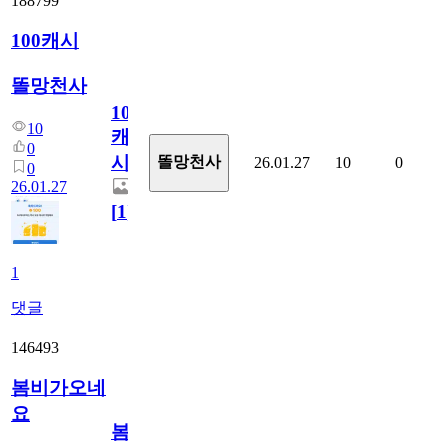
188799
100캐시
똘망천사
100
10
캐
0
시
똘망천사
26.01.27
10
0
0
26.01.27
[
1
]
1
댓글
146493
봄비가오네
요
봄