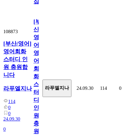
집!
[부
산/
108873
영
[부산/영어]
어]
영어회화
영
스터디 인
어
원 충원합
회
니다
화
스
라푸엘지나
라푸엘지나
24.09.30
114
0
터
디
114
인
0
0
원
24.09.30
충
0
원