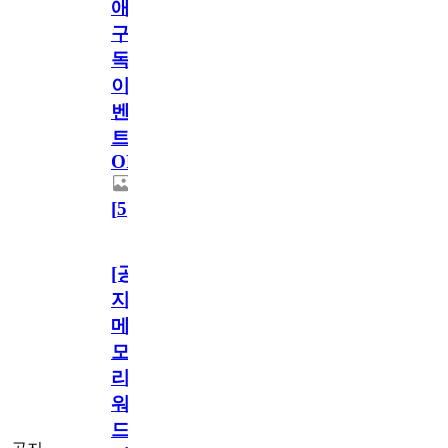
애
구
독
이
벤
트
OPEN!
[
5
]
[공
지]
메
모
리
워
드