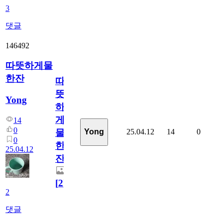
3
댓글
146492
따뜻하게물
한잔
따
뜻
Yong
하
게
14
0
25.04.12
14
0
Yong
물
0
한
25.04.12
잔
[
2
]
2
댓글