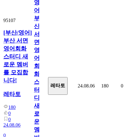
영
어]
부
95107
산
[부산/영어]
서
부산 서면
면
영어회화
영
스터디 새
어
로운 멤버
회
를 모집합
화
니다!
스
레타토
24.08.06
180
0
터
레타토
디
새
180
로
0
0
운
24.08.06
멤
0