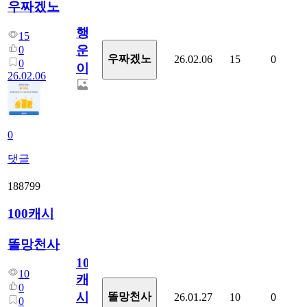
우짜겠노
행
15
운
0
우짜겠노
26.02.06
15
0
0
이
26.02.06
0
댓글
188799
100캐시
똘망천사
100
10
캐
0
시
똘망천사
26.01.27
10
0
0