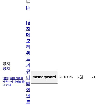
[
5
]
[공
지]
메
모
리
워
드
공지
커
공지
뮤
26.03.26
2천
21
memoryword
니
[공지] 메모리워드
커뮤니티 이벤트 중
티
단 안내
이
벤
트