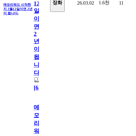
1.6천
장화
26.03.02
11
12
메모리워드 시작한
지 3월12일이면 2년
일
이 됩니다.
이
면
2
년
이
됩
니
다.
[
64
]
메
모
리
워