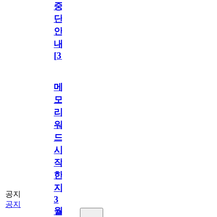
중
단
안
내
[
31
]
메
모
리
워
드
시
작
한
지
공지
3
공지
월