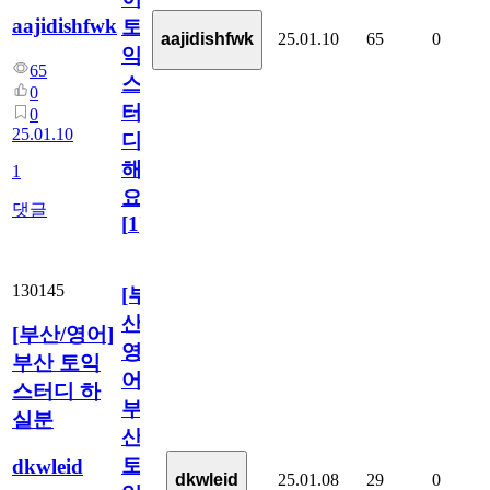
aajidishfwk
토
25.01.10
65
0
aajidishfwk
익
65
스
0
터
0
25.01.10
디
해
1
요!!
댓글
[
1
]
130145
[부
산/
[부산/영어]
영
부산 토익
어]
스터디 하
부
실분
산
토
dkwleid
25.01.08
29
0
dkwleid