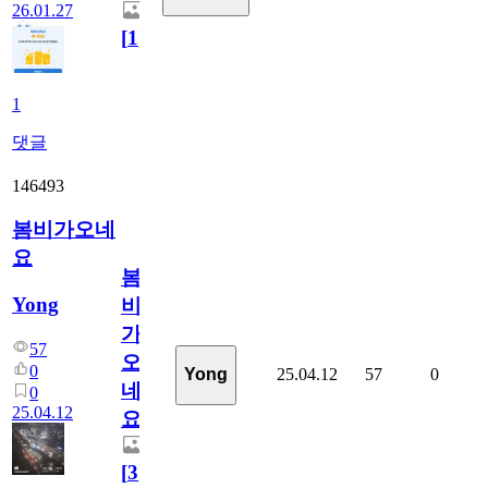
26.01.27
[
1
]
1
댓글
146493
봄비가오네
요
봄
Yong
비
가
57
오
0
25.04.12
57
0
Yong
네
0
25.04.12
요
[
3
]