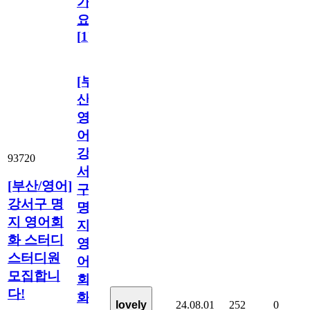
가
요?
[
1
]
[부
산/
영
어]
강
93720
서
[부산/영어]
구
강서구 명
명
지 영어회
지
화 스터디
영
스터디원
어
모집합니
회
다!
화
24.08.01
252
0
lovely