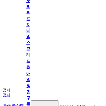
모
리
워
드
X
타
임
스
프
레
드]
최
애
일
정
공지
만
공지
구
독
[메모리워드X타임