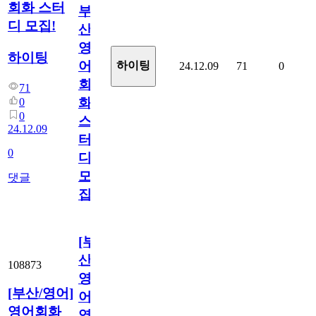
회화 스터
부
디 모집!
산
영
하이팅
어
하이팅
24.12.09
71
0
회
71
화
0
0
스
24.12.09
터
0
디
모
댓글
집!
[부
산/
108873
영
[부산/영어]
어]
영어회화
영