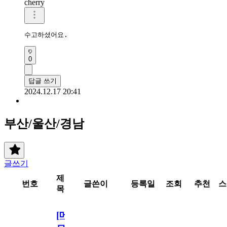
cherry
수고하셨어요.
0
답글 쓰기
2024.12.17 20:41
부산/울산/경남
글쓰기
제
번호
글쓴이
등록일
조회
추천
스
목
[메