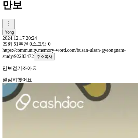
만보
Yong
2024.12.17 20:24
조회
51
추천
0
스크랩
0
https://community.memory-word.com/busan-ulsan-gyeongnam-
study/92283472
주소복사
만보걷기조아요
열심히햇어요