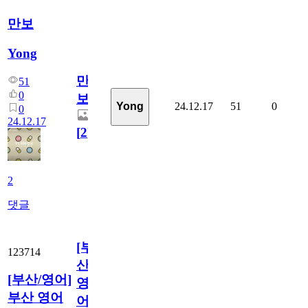
만보
Yong
만
51
0
보
24.12.17
51
0
Yong
0
24.12.17
[
2
]
2
댓글
[부
123714
산/
[부산/영어]
영
부산 영어
어]