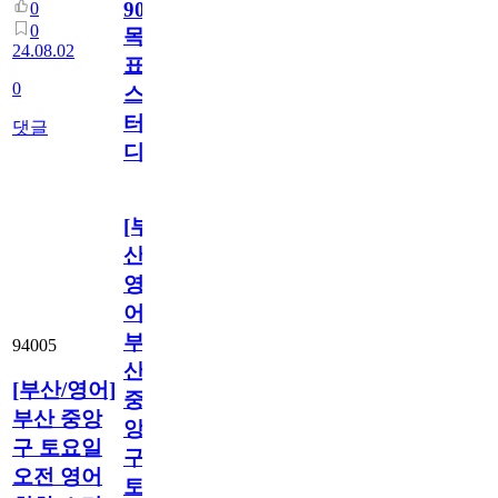
900
0
0
목
24.08.02
표
0
스
터
댓글
디
[부
산/
영
어]
부
94005
산
[부산/영어]
중
부산 중앙
앙
구 토요일
구
오전 영어
토