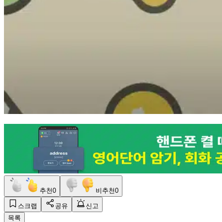
추천
0
비추천
0
스크랩
공유
신고
목록