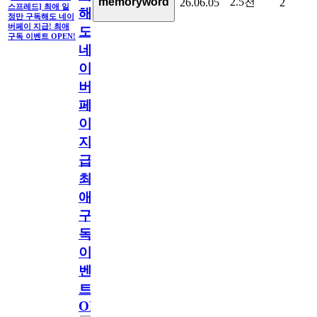
2.5천
memoryword
26.06.05
2
스프레드] 최애 일
해
정만 구독해도 네이
버페이 지급! 최애
도
구독 이벤트 OPEN!
네
이
버
페
이
지
급!
최
애
구
독
이
벤
트
OPEN!