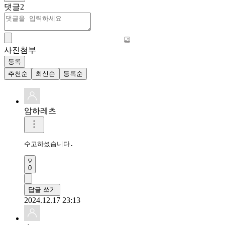
댓글
2
사진첨부
등록
추천순
최신순
등록순
암하레츠
수고하셨습니다.
0
답글 쓰기
2024.12.17 23:13