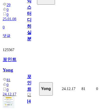
익
29
스
0
터
0
25.01.08
디
하
0
실
댓글
분
125567
포인트
Yong
포
81
인
0
24.12.17
81
0
Yong
트
0
24.12.17
[
4
]