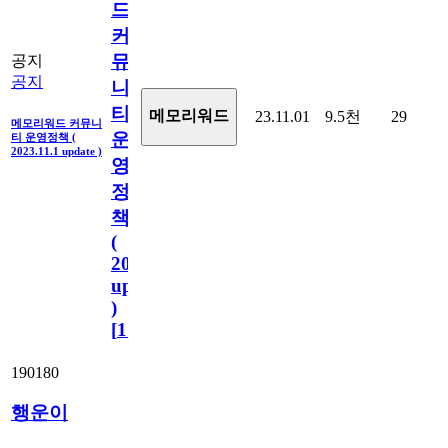
드
커
뮤
공지
공지
니
티
메모리워드
23.11.01
9.5천
29
메모리워드 커뮤니
운
티 운영정책 (
2023.11.1 update )
영
정
책
(
2023.11.1
update
)
[
110
]
190180
행운이