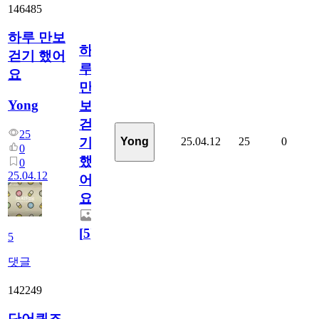
146485
하루 만보
하
걷기 했어
루
요
만
Yong
보
걷
25
25.04.12
25
0
Yong
기
0
했
0
25.04.12
어
요
[
5
]
5
댓글
142249
단어퀴즈