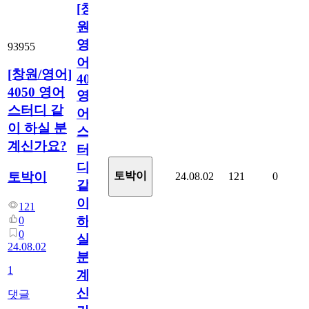
[창
원/
영
93955
어]
[창원/영어]
4050
4050 영어
영
스터디 같
어
이 하실 분
스
계신가요?
터
디
토박이
토박이
24.08.02
121
0
같
이
121
하
0
0
실
24.08.02
분
1
계
신
댓글