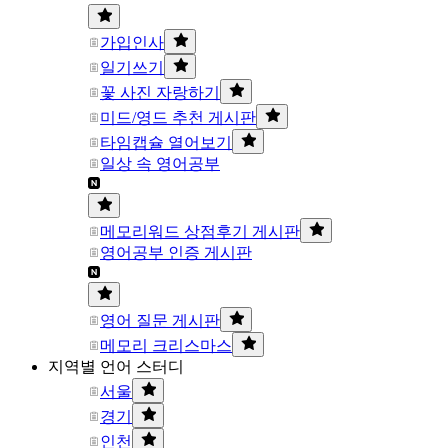
가입인사
일기쓰기
꽃 사진 자랑하기
미드/영드 추천 게시판
타임캡슐 열어보기
일상 속 영어공부
메모리워드 상점후기 게시판
영어공부 인증 게시판
영어 질문 게시판
메모리 크리스마스
지역별 언어 스터디
서울
경기
인천