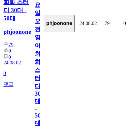
회화 스터
요
디 30대 -
일
50대
오
24.08.02
79
0
phjoonone
전
phjoonone
영
79
어
0
회
0
화
24.08.02
스
0
터
댓글
디
30
대
-
50
대