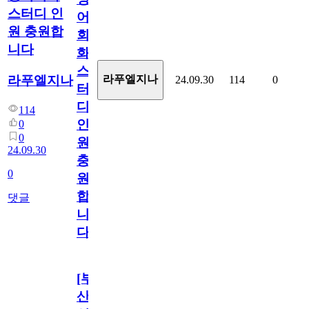
스터디 인
어
원 충원합
회
니다
화
스
라푸엘지나
라푸엘지나
24.09.30
114
0
터
디
114
인
0
0
원
24.09.30
충
0
원
합
댓글
니
다
[부
산/