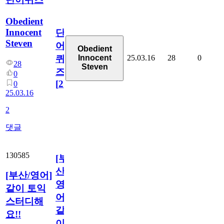
Obedient
Innocent
단
Steven
어
Obedient
25.03.16
28
0
Innocent
퀴
28
Steven
즈
0
[
2
]
0
25.03.16
2
댓글
130585
[부
산/
[부산/영어]
영
같이 토익
어]
스터디해
같
요!!
이