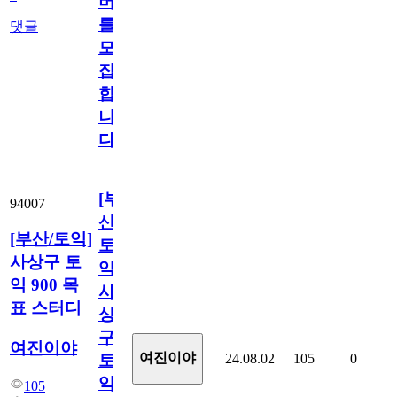
버
를
댓글
모
집
합
니
다!
[부
94007
산/
[부산/토익]
토
사상구 토
익]
익 900 목
사
표 스터디
상
구
여진이야
여진이야
24.08.02
105
0
토
익
105