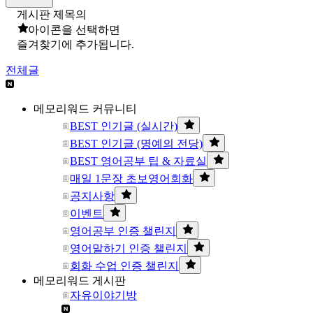
게시판 제목의
아이콘을 선택하면
즐겨찾기에 추가됩니다.
전체글
메모리워드 커뮤니티
BEST 인기글 (실시간)
BEST 인기글 (명예의 전당)
BEST 영어공부 팁 & 자료실
매일 1문장 초보영어회화
공지사항
이벤트
영어공부 인증 챌린지
영어말하기 인증 챌린지
회화 수업 인증 챌린지
메모리워드 게시판
자유이야기방