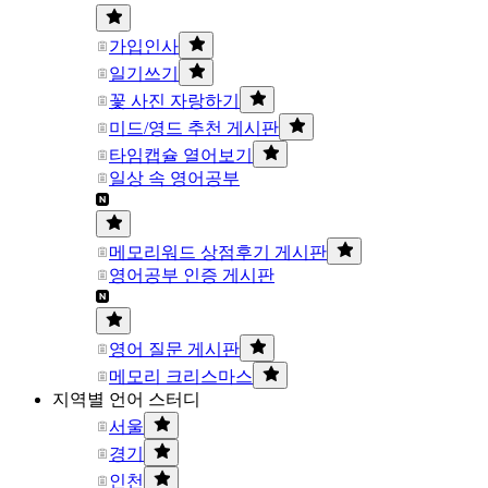
가입인사
일기쓰기
꽃 사진 자랑하기
미드/영드 추천 게시판
타임캡슐 열어보기
일상 속 영어공부
메모리워드 상점후기 게시판
영어공부 인증 게시판
영어 질문 게시판
메모리 크리스마스
지역별 언어 스터디
서울
경기
인천