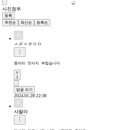
사진첨부
등록
추천순
최신순
등록순
ㅅㄹㅅㄹㅇㅁ
종아리 맛사지 부럽습니다 
1
답글 쓰기
2024.01.28 22:38
샤랄라