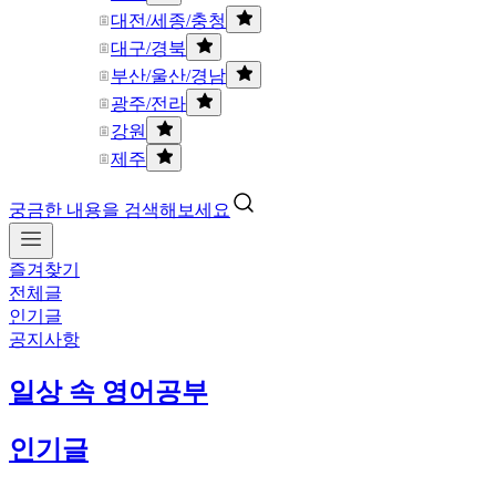
대전/세종/충청
대구/경북
부산/울산/경남
광주/전라
강원
제주
궁금한 내용을 검색해보세요
즐겨찾기
전체글
인기글
공지사항
일상 속 영어공부
인기글