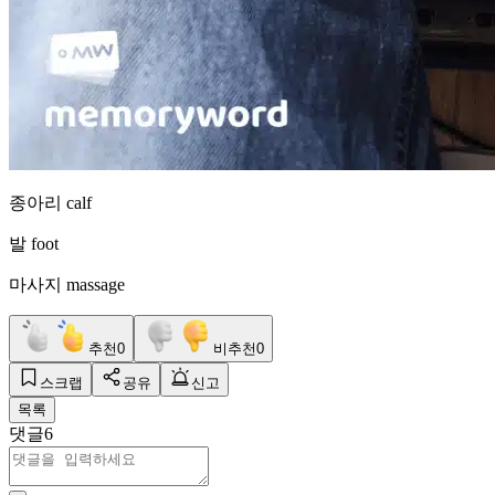
종아리 calf
발 foot
마사지 massage
추천
0
비추천
0
스크랩
공유
신고
목록
댓글
6