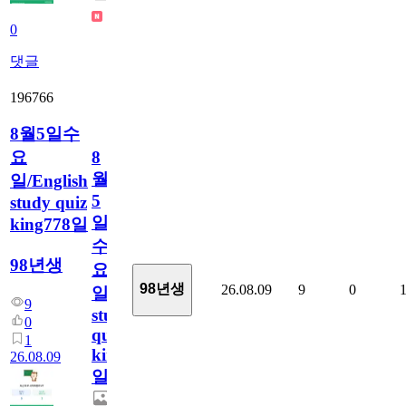
0
댓글
196766
8월5일수
요
8
월
일/English
5
study quiz
일
king778일
수
98년생
요
98년생
26.08.09
9
0
일/English
9
study
0
quiz
1
king778
26.08.09
일