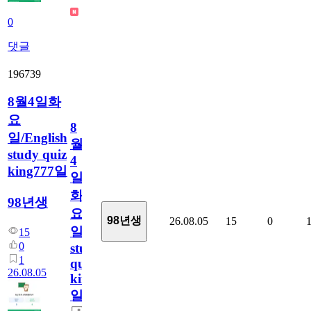
0
댓글
196739
8월4일화
요
8
일/English
월
study quiz
4
king777일
일
화
98년생
요
98년생
26.08.05
15
0
일/English
15
0
study
1
quiz
26.08.05
king777
일