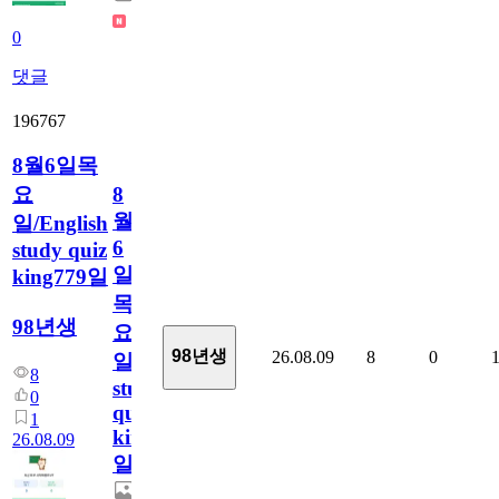
0
댓글
196767
8월6일목
요
8
월
일/English
6
study quiz
일
king779일
목
98년생
요
98년생
26.08.09
8
0
일/English
8
study
0
quiz
1
king779
26.08.09
일