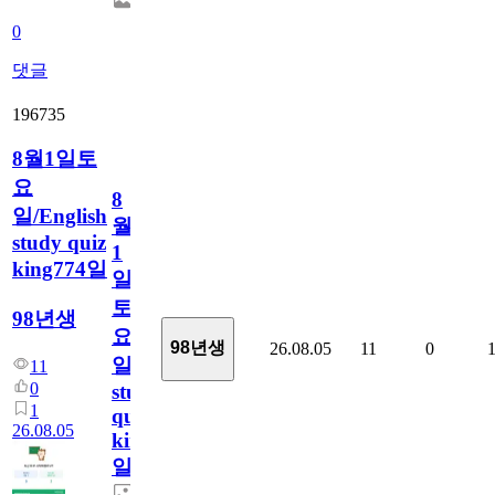
0
댓글
196735
8월1일토
요
8
일/English
월
study quiz
1
king774일
일
토
98년생
요
98년생
26.08.05
11
0
일/English
11
0
study
1
quiz
26.08.05
king774
일