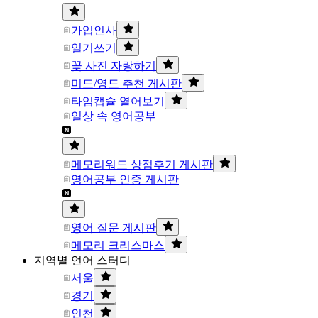
가입인사
일기쓰기
꽃 사진 자랑하기
미드/영드 추천 게시판
타임캡슐 열어보기
일상 속 영어공부
메모리워드 상점후기 게시판
영어공부 인증 게시판
영어 질문 게시판
메모리 크리스마스
지역별 언어 스터디
서울
경기
인천