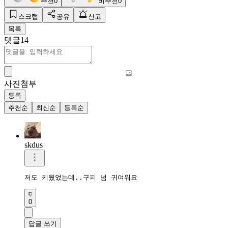
추천
0
비추천
0
스크랩
공유
신고
목록
댓글
14
사진첨부
등록
추천순
최신순
등록순
skdus
저도 키웠었는데..구피 넘 귀여워요
0
답글 쓰기