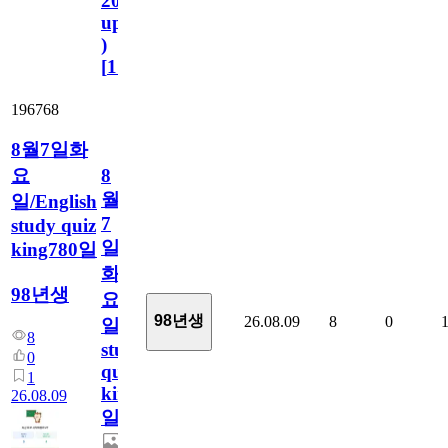
2023.11.1
update
)
[
110
]
196768
8월7일화
요
8
월
일/English
7
study quiz
일
king780일
화
98년생
요
98년생
26.08.09
8
0
일/English
8
study
0
quiz
1
king780
26.08.09
일