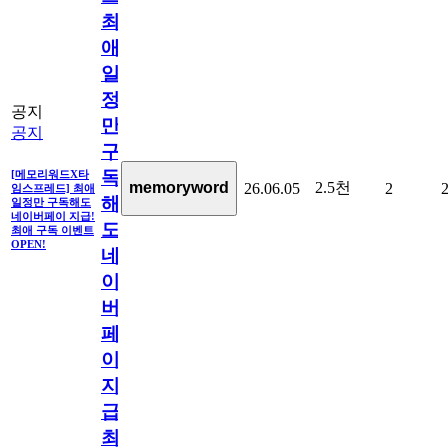
최
애
일
정
공지
만
공지
구
독
[메모리워드X타
2.5천
memoryword
26.06.05
2
임스프레드] 최애
해
일정만 구독해도
네이버페이 지급!
도
최애 구독 이벤트
OPEN!
네
이
버
페
이
지
급!
최