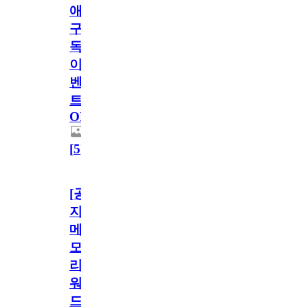
애
구
독
이
벤
트
OPEN!
[
5
]
[공
지]
메
모
리
워
드