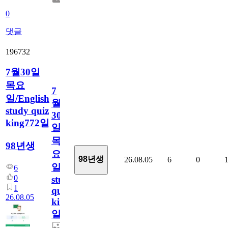
0
댓글
196732
7월30일
목요
7
일/English
월
study quiz
30
king772일
일
목
98년생
요
98년생
26.08.05
6
0
일/English
6
0
study
1
quiz
26.08.05
king772
일