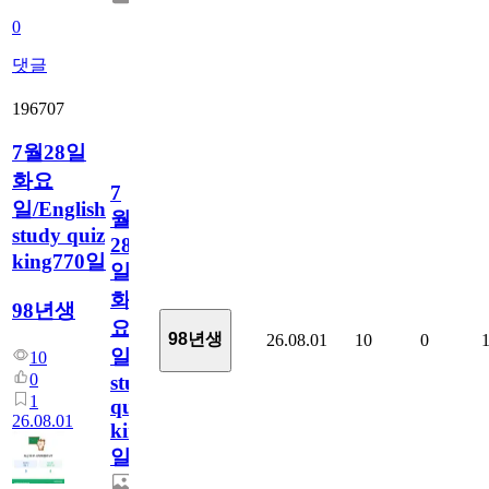
0
댓글
196707
7월28일
화요
7
일/English
월
study quiz
28
king770일
일
화
98년생
요
98년생
26.08.01
10
0
일/English
10
0
study
1
quiz
26.08.01
king770
일