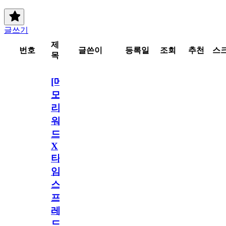
글쓰기
제
번호
글쓴이
등록일
조회
추천
스
목
[메
모
리
워
드
X
타
임
스
프
레
드]