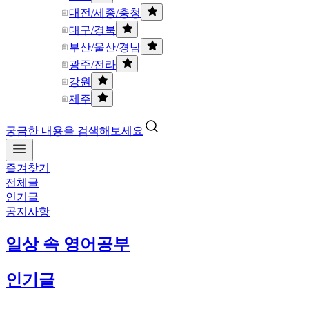
대전/세종/충청
대구/경북
부산/울산/경남
광주/전라
강원
제주
궁금한 내용을 검색해보세요
즐겨찾기
전체글
인기글
공지사항
일상 속 영어공부
인기글