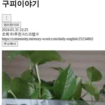
구피이야기
영리한거피
2024.01.31 22:25
조회
81
추천
0
스크랩
0
https://community.memory-word.com/daily-english/25234802
주소복사