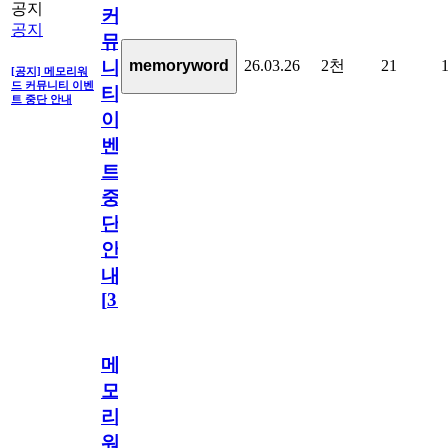
공지
커
공지
뮤
26.03.26
2천
21
memoryword
니
[공지] 메모리워
드 커뮤니티 이벤
티
트 중단 안내
이
벤
트
중
단
안
내
[
31
]
메
모
리
워