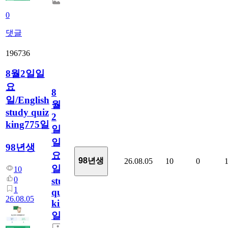
0
댓글
196736
8월2일일
요
8
일/English
월
study quiz
2
king775일
일
일
98년생
요
98년생
26.08.05
10
0
일/English
10
0
study
1
quiz
26.08.05
king775
일