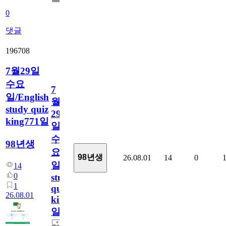
0
댓글
196708
7월29일
수요
7
일/English
월
study quiz
29
king771일
일
수
98년생
요
98년생
26.08.01
14
0
일/English
14
0
study
1
quiz
26.08.01
king771
일