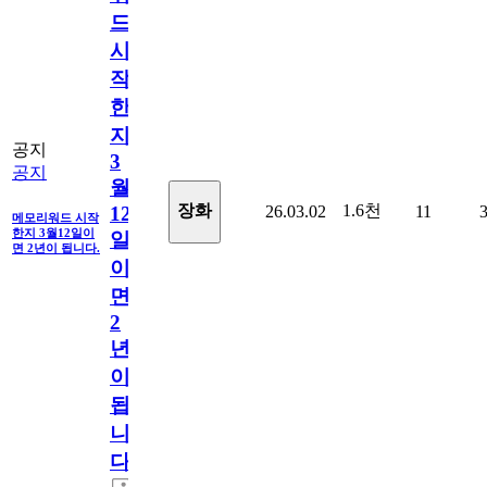
드
시
작
한
지
공지
3
공지
월
1.6천
장화
26.03.02
11
12
메모리워드 시작
한지 3월12일이
일
면 2년이 됩니다.
이
면
2
년
이
됩
니
다.