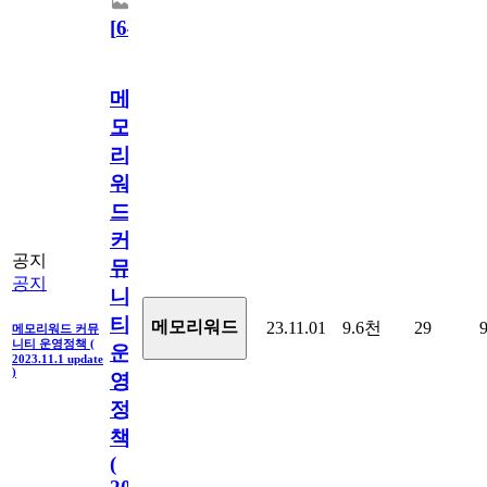
[
64
]
메
모
리
워
드
커
공지
뮤
공지
니
티
메모리워드
23.11.01
9.6천
29
메모리워드 커뮤
니티 운영정책 (
운
2023.11.1 update
)
영
정
책
(