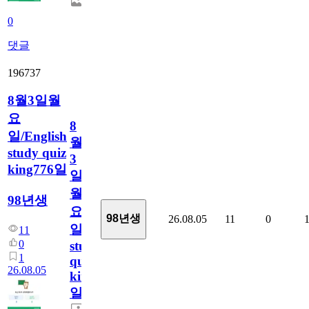
0
댓글
196737
8월3일월
요
8
일/English
월
study quiz
3
king776일
일
월
98년생
요
98년생
26.08.05
11
0
일/English
11
0
study
1
quiz
26.08.05
king776
일