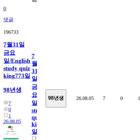
0
댓글
196733
7월31일
금요
7
일/English
월
study quiz
31
king773일
일
금
98년생
요
98년생
26.08.05
7
0
일/English
7
0
study
1
quiz
26.08.05
king773
일