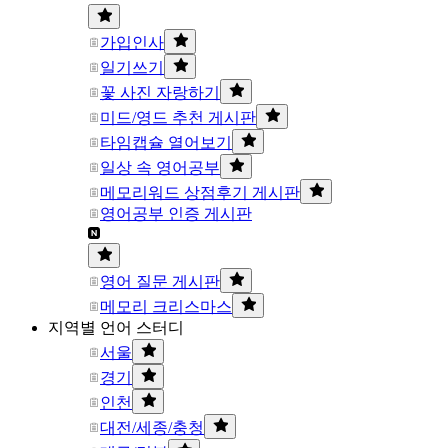
가입인사
일기쓰기
꽃 사진 자랑하기
미드/영드 추천 게시판
타임캡슐 열어보기
일상 속 영어공부
메모리워드 상점후기 게시판
영어공부 인증 게시판
영어 질문 게시판
메모리 크리스마스
지역별 언어 스터디
서울
경기
인천
대전/세종/충청