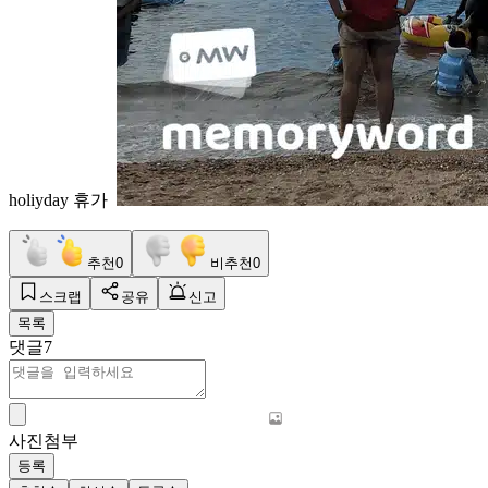
holiyday 휴가
추천
0
비추천
0
스크랩
공유
신고
목록
댓글
7
사진첨부
등록