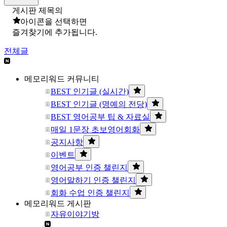
게시판 제목의
아이콘을 선택하면
즐겨찾기에 추가됩니다.
전체글
메모리워드 커뮤니티
BEST 인기글 (실시간)
BEST 인기글 (명예의 전당)
BEST 영어공부 팁 & 자료실
매일 1문장 초보영어회화
공지사항
이벤트
영어공부 인증 챌린지
영어말하기 인증 챌린지
회화 수업 인증 챌린지
메모리워드 게시판
자유이야기방