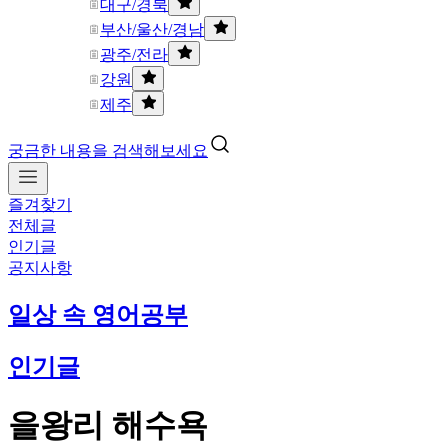
대구/경북
부산/울산/경남
광주/전라
강원
제주
궁금한 내용을 검색해보세요
즐겨찾기
전체글
인기글
공지사항
일상 속 영어공부
인기글
을왕리 해수욕