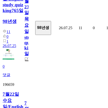
월
study quiz
23
king765일
일
목
98년생
요
98년생
26.07.25
11
0
일/English
11
0
study
1
quiz
26.07.25
king765
일
0
댓글
196659
7월22일
수요
7
일/English