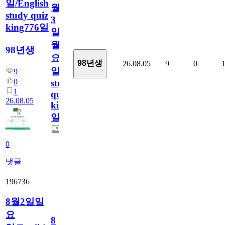
일/English
월
study quiz
3
king776일
일
월
98년생
요
98년생
26.08.05
9
0
일/English
9
0
study
1
quiz
26.08.05
king776
일
0
댓글
196736
8월2일일
요
8