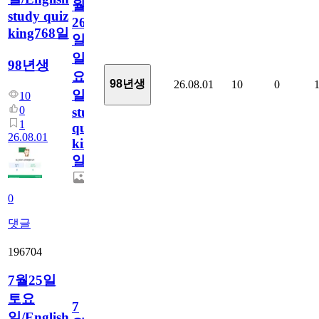
월
study quiz
26
king768일
일
일
98년생
요
98년생
26.08.01
10
0
일/English
10
0
study
1
quiz
26.08.01
king768
일
0
댓글
196704
7월25일
토요
7
일/English