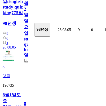
일/English
월
study quiz
2
king775일
일
일
98년생
요
98년생
26.08.05
9
0
일/English
9
0
study
1
quiz
26.08.05
king775
일
0
댓글
196735
8월1일토
요
8