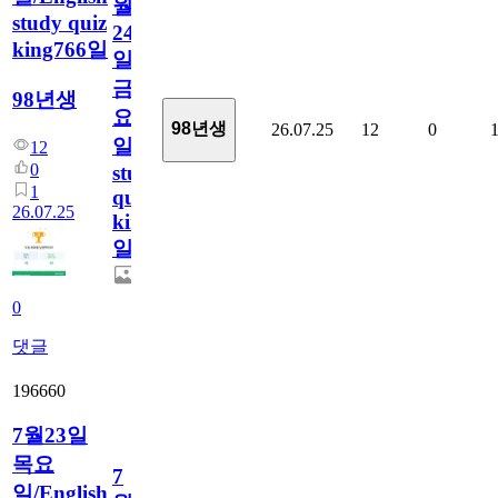
월
study quiz
24
king766일
일
금
98년생
요
98년생
26.07.25
12
0
일/English
12
0
study
1
quiz
26.07.25
king766
일
0
댓글
196660
7월23일
목요
7
일/English