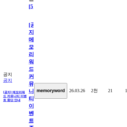
[
5
]
[공
지]
메
모
리
워
드
공지
커
공지
뮤
26.03.26
2천
21
memoryword
니
[공지] 메모리워
드 커뮤니티 이벤
티
트 중단 안내
이
벤
트