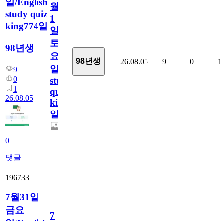
일/English
월
study quiz
1
king774일
일
토
98년생
요
98년생
26.08.05
9
0
일/English
9
0
study
1
quiz
26.08.05
king774
일
0
댓글
196733
7월31일
금요
7