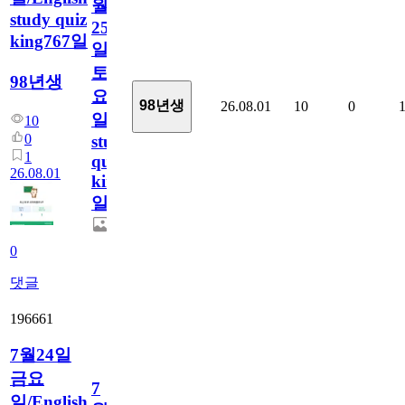
월
study quiz
25
king767일
일
토
98년생
요
98년생
26.08.01
10
0
일/English
10
0
study
1
quiz
26.08.01
king767
일
0
댓글
196661
7월24일
금요
7
일/English