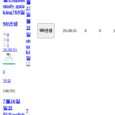
월
study quiz
27
king769일
일
월
98년생
요
98년생
26.08.01
8
0
일/English
8
0
study
1
quiz
26.08.01
king769
일
0
댓글
196705
7월26일
일요
7
일/English