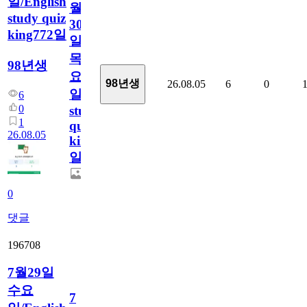
일/English
월
study quiz
30
king772일
일
목
98년생
요
98년생
26.08.05
6
0
일/English
6
0
study
1
quiz
26.08.05
king772
일
0
댓글
196708
7월29일
수요
7