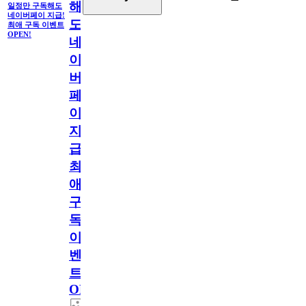
해
일정만 구독해도
네이버페이 지급!
도
최애 구독 이벤트
OPEN!
네
이
버
페
이
지
급!
최
애
구
독
이
벤
트
OPEN!