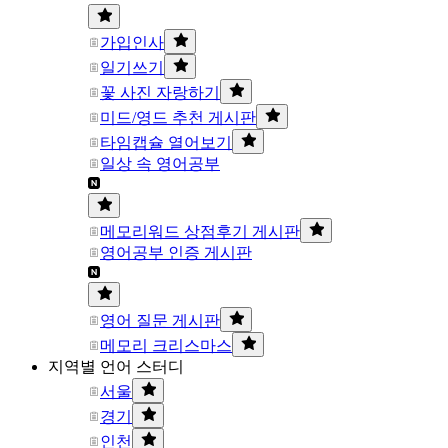
가입인사
일기쓰기
꽃 사진 자랑하기
미드/영드 추천 게시판
타임캡슐 열어보기
일상 속 영어공부
메모리워드 상점후기 게시판
영어공부 인증 게시판
영어 질문 게시판
메모리 크리스마스
지역별 언어 스터디
서울
경기
인천