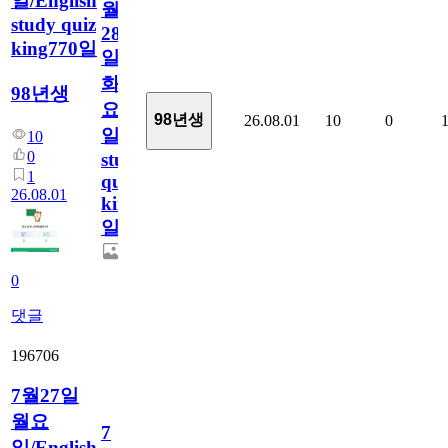
일/English
월
study quiz
28
king770일
일
화
98년생
요
98년생
26.08.01
10
0
일/English
10
0
study
1
quiz
26.08.01
king770
일
0
댓글
196706
7월27일
월요
7
일/English