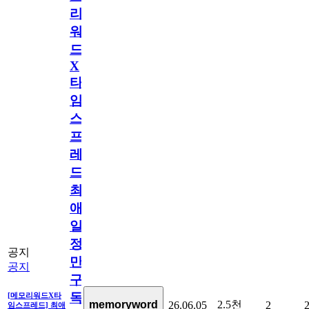
리
워
드
X
타
임
스
프
레
드]
최
애
일
정
공지
만
공지
구
독
[메모리워드X타
2.5천
memoryword
26.06.05
2
임스프레드] 최애