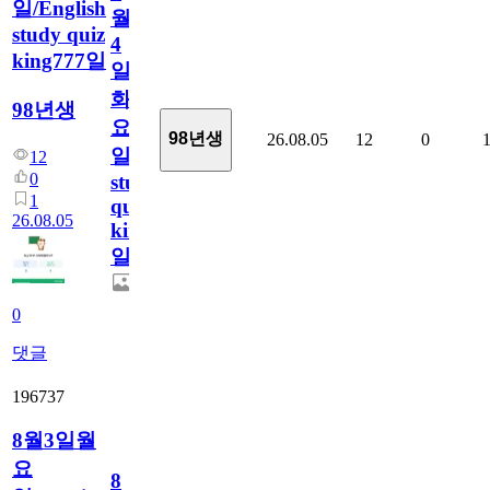
일/English
월
study quiz
4
king777일
일
화
98년생
요
98년생
26.08.05
12
0
일/English
12
0
study
1
quiz
26.08.05
king777
일
0
댓글
196737
8월3일월
요
8