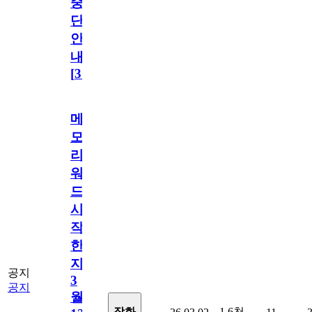
중
단
안
내
[
31
]
메
모
리
워
드
시
작
한
지
공지
3
공지
월
1.6천
장화