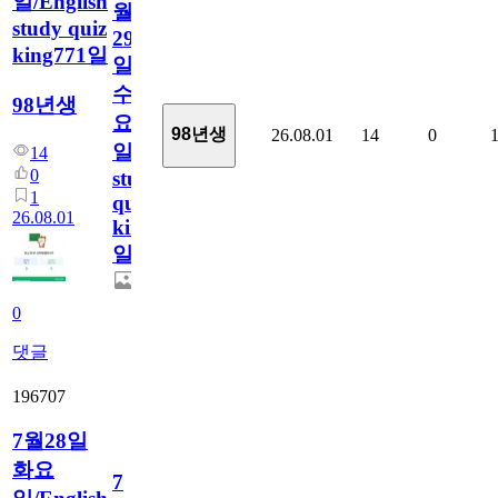
일/English
월
study quiz
29
king771일
일
수
98년생
요
98년생
26.08.01
14
0
일/English
14
0
study
1
quiz
26.08.01
king771
일
0
댓글
196707
7월28일
화요
7