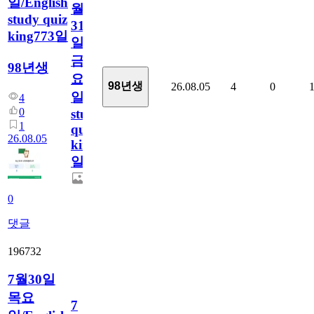
일/English
월
study quiz
31
king773일
일
금
98년생
요
98년생
26.08.05
4
0
일/English
4
0
study
1
quiz
26.08.05
king773
일
0
댓글
196732
7월30일
목요
7