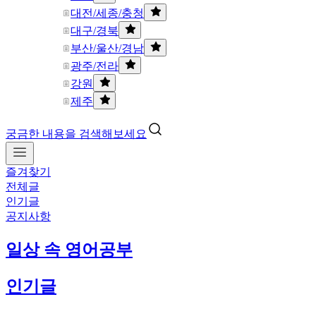
대전/세종/충청
대구/경북
부산/울산/경남
광주/전라
강원
제주
궁금한 내용을 검색해보세요
즐겨찾기
전체글
인기글
공지사항
일상 속 영어공부
인기글