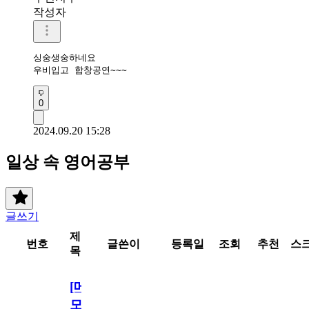
작성자
싱숭생숭하네요

우비입고 합창공연~~~
0
2024.09.20 15:28
일상 속 영어공부
글쓰기
제
번호
글쓴이
등록일
조회
추천
스
목
[메
모