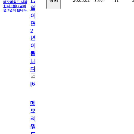
26.03.02
11
12
메모리워드 시작
한지 3월12일이
일
면 2년이 됩니다.
이
면
2
년
이
됩
니
다.
[
64
]
메
모
리
워