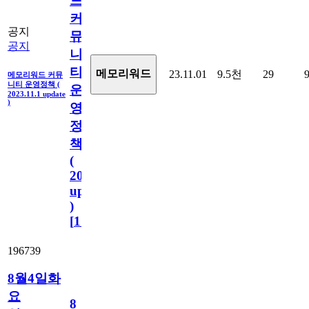
드
커
공지
뮤
공지
니
티
메모리워드
23.11.01
9.5천
29
메모리워드 커뮤
니티 운영정책 (
운
2023.11.1 update
)
영
정
책
(
2023.11.1
update
)
[
110
]
196739
8월4일화
요
8