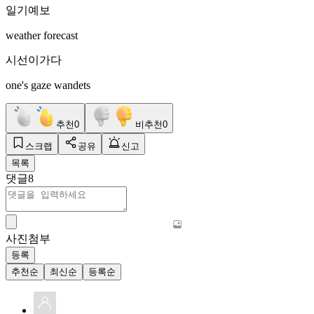
일기예보
weather forecast
시선이가다
one's gaze wandets
추천
0
비추천
0
스크랩
공유
신고
목록
댓글
8
사진첨부
등록
추천순
최신순
등록순