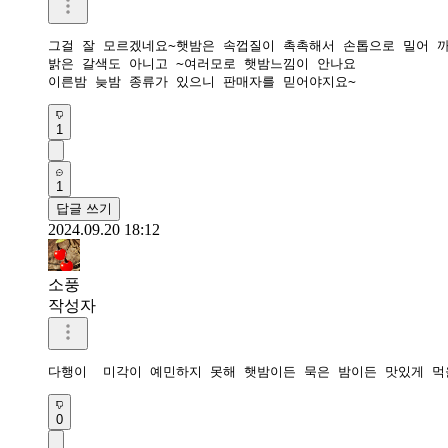
그걸 잘 모르겠네요~햇밤은 속껍질이 촉촉해서 손톱으로 밀어 까
밝은 갈색도 아니고 ~여러모로 햇밤느낌이 안나요 

이른밤 늦밤 종류가 있으니 판매자를 믿어야지요~
1
1
답글 쓰기
2024.09.20 18:12
소풍
작성자
다행이  미각이 예민하지 못해 햇밤이든 묵은 밤이든 맛있게 먹
0