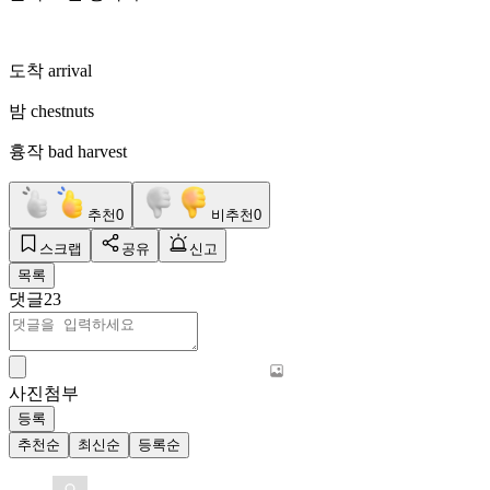
도착 arrival
밤 chestnuts
흉작 bad harvest
추천
0
비추천
0
스크랩
공유
신고
목록
댓글
23
사진첨부
등록
추천순
최신순
등록순