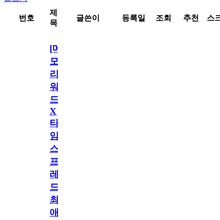
제
번호
글쓴이
등록일
조회
추천
스
목
[메
모
리
워
드
X
타
임
스
프
레
드]
최
애