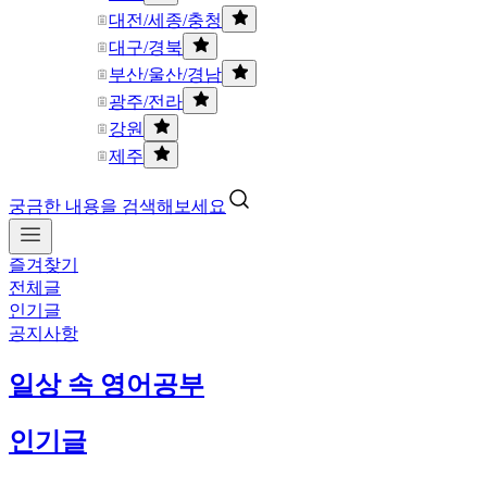
대전/세종/충청
대구/경북
부산/울산/경남
광주/전라
강원
제주
궁금한 내용을 검색해보세요
즐겨찾기
전체글
인기글
공지사항
일상 속 영어공부
인기글