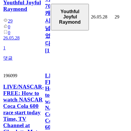
Youthful Joyful
7000
Raymond
Youthful
캐
26.05.28
29
Joyful
시
29
Raymond
0
넘
0
었
26.05.28
다!
1
[
1
]
댓글
LIVE/NASCAR-
196099
FREE:
LIVE/NASCAR-
How
FREE: How to
to
watch NASCAR
watch
Coca Cola 600
NASCAR
race start today
Coca
Time, TV
Cola
Channel at
600