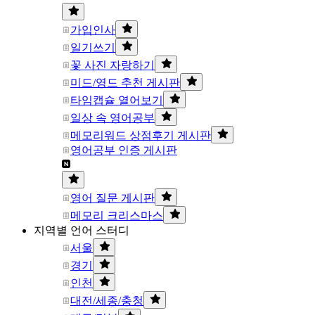
가입인사
일기쓰기
꽃 사진 자랑하기
미드/영드 추천 게시판
타임캡슐 열어보기
일상 속 영어공부
메모리워드 상점후기 게시판
영어공부 인증 게시판
영어 질문 게시판
메모리 크리스마스
지역별 언어 스터디
서울
경기
인천
대전/세종/충청