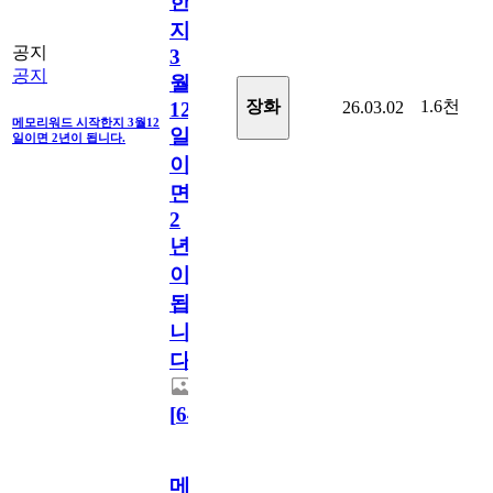
한
지
공지
3
공지
월
1.6천
장화
26.03.02
12
메모리워드 시작한지 3월12
일
일이면 2년이 됩니다.
이
면
2
년
이
됩
니
다.
[
64
]
메