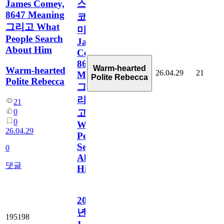
James Comey,
스
8647 Meaning
코
그리고 What
미:
People Search
James
About Him
Comey,
8647
Warm-hearted
Warm-hearted
26.04.29
21
Meaning
Polite Rebecca
Polite Rebecca
그
리
21
0
고
0
What
26.04.29
People
Search
0
About
댓글
Him
2025~2026
년
195198