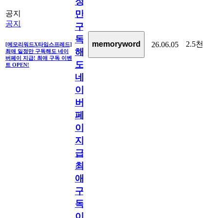
정
만
공지
공지
구
독
2.5천
memoryword
26.06.05
[메모리워드X타임스프레드]
해
최애 일정만 구독해도 네이
버페이 지급! 최애 구독 이벤
도
트 OPEN!
네
이
버
페
이
지
급!
최
애
구
독
이