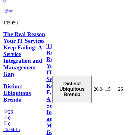
0
댓글
195059
The Real Reason
Your IT Services
The
Keep Failing: A
Real
Service
Reason
Integration and
Your
Management
IT
Gap
Services
Distinct
Keep
Distinct
26.04.15
26
Ubiquitous
Failing:
Ubiquitous
Brenda
A
Brenda
Service
Integration
26
0
and
0
Management
26.04.15
Gap