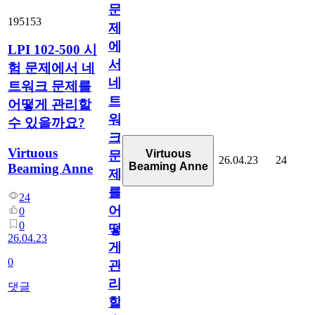
문
195153
제
에
LPI 102-500 시
서
험 문제에서 네
네
트워크 문제를
트
어떻게 관리할
워
수 있을까요?
크
Virtuous
Virtuous
문
26.04.23
24
Beaming Anne
Beaming Anne
제
를
24
어
0
0
떻
26.04.23
게
0
관
리
댓글
할