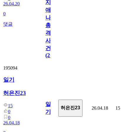
지
26.04.20
애
0
나
댓글
총
격
사
건
(2026)
195094
일기
허은진23
일
15
허은진23
26.04.18
15
기
0
0
26.04.18