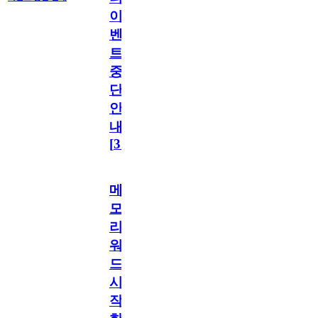
이
벤
트
중
단
안
내
[
31
]
메
모
리
워
드
시
작