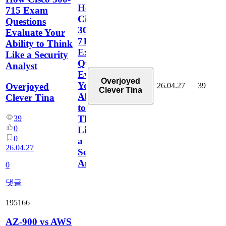
How
715 Exam
Cisco
Questions
300-
Evaluate Your
715
Ability to Think
Exam
Like a Security
Questions
Analyst
Evaluate
Overjoyed
Your
26.04.27
39
Overjoyed
Clever Tina
Ability
Clever Tina
to
Think
39
0
Like
0
a
26.04.27
Security
Analyst
0
댓글
195166
AZ-900 vs AWS