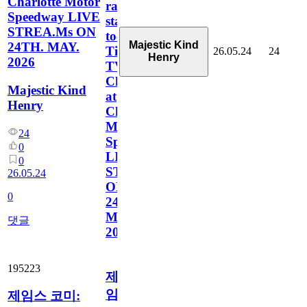
Charlotte Motor
race
Speedway LIVE
start
STREA.Ms ON
today
Majestic Kind
24TH. MAY.
Time,
26.05.24
24
Henry
2026
TV
Channel
Majestic Kind
at
Henry
Charlotte
Motor
24
Speedway
0
LIVE
0
STREA.Ms
26.05.24
ON
0
24TH.
MAY.
댓글
2026
195223
제
임
제임스 코미: