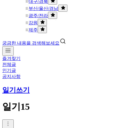
대구/경북
부산/울산/경남
광주/전라
강원
제주
궁금한 내용을 검색해보세요
즐겨찾기
전체글
인기글
공지사항
일기쓰기
일기15