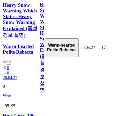
Heavy
Heavy Snow
Snow
Warning Which
Warning
States: Heavy
Which
Snow Warning
States:
Explained (폭설
Heavy
경보 설명)
Snow
Warning
Warm-hearted
Warm-hearted
26.04.27
17
Explained
Polite Rebecca
Polite Rebecca
(폭
17
설
0
경
0
보
26.04.27
설
0
명)
댓글
195195
How Cisco 300-