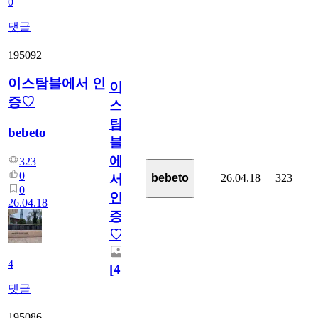
0
댓글
195092
이스탐블에서 인
이
증♡
스
탐
bebeto
블
에
323
0
26.04.18
323
bebeto
서
0
인
26.04.18
증
♡
4
[
4
]
댓글
195086