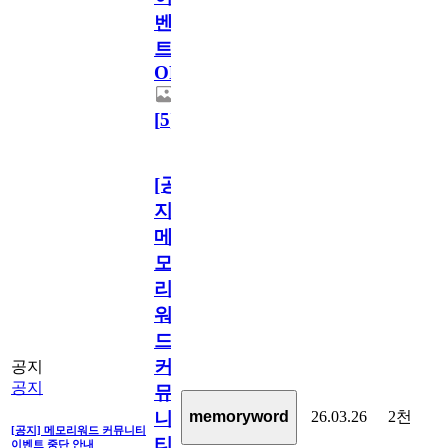
벤
트
OPEN!
[
5
]
[공
지]
메
모
리
워
드
커
공지
공지
뮤
26.03.26
2천
memoryword
니
[공지] 메모리워드 커뮤니티
티
이벤트 중단 안내