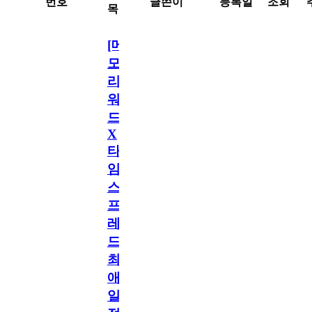
번호
글쓴이
등록일
조회
목
[메
모
리
워
드
X
타
임
스
프
레
드]
최
애
일