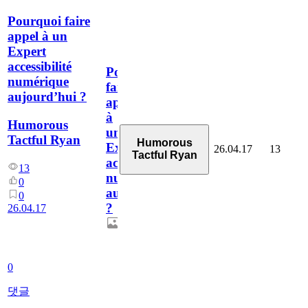
Pourquoi faire
appel à un
Expert
accessibilité
Pourquoi
numérique
faire
aujourd’hui ?
appel
à
Humorous
un
Tactful Ryan
Humorous
Expert
26.04.17
13
Tactful Ryan
accessibilité
13
numérique
0
aujourd’hui
0
?
26.04.17
0
댓글