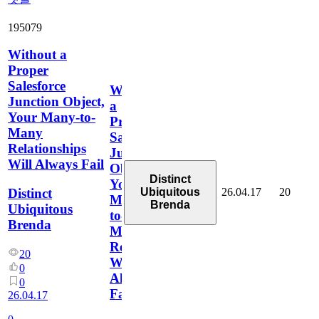
195079
Without a
Proper
Salesforce
Without
Junction Object,
a
Your Many-to-
Proper
Many
Salesforce
Relationships
Junction
Will Always Fail
Object,
Distinct
Your
26.04.17
20
Distinct
Ubiquitous
Many-
Brenda
Ubiquitous
to-
Brenda
Many
Relationships
20
Will
0
Always
0
Fail
26.04.17