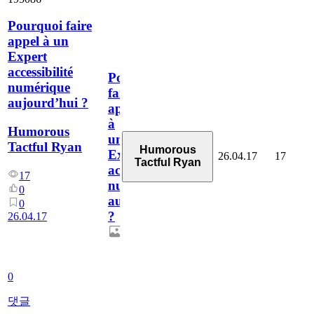
Pourquoi faire
appel à un
Expert
accessibilité
Pourquoi
numérique
faire
aujourd’hui ?
appel
à
Humorous
un
Tactful Ryan
Humorous
Expert
26.04.17
17
Tactful Ryan
accessibilité
17
numérique
0
aujourd’hui
0
?
26.04.17
0
댓글