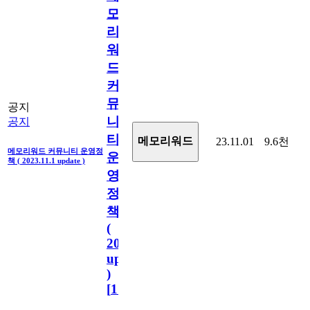
모
리
워
드
커
뮤
공지
니
공지
티
메모리워드
23.11.01
9.6천
메모리워드 커뮤니티 운영정
운
책 ( 2023.11.1 update )
영
정
책
(
2023.11.1
update
)
[
110
]