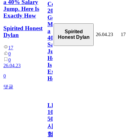
a 40% Salary
Con-
Jump. Here Is
201
Exactly How
Got
Me
Spirited Honest
a
Spirited
26.04.23
17
Dylan
Honest Dylan
40%
Salary
17
Jump.
0
Here
0
Is
26.04.23
Exactly
0
How
댓글
LPI
102-
500
시
험