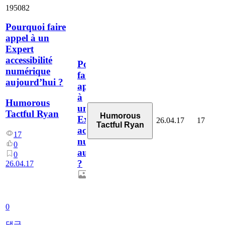
195082
Pourquoi faire
appel à un
Expert
accessibilité
Pourquoi
numérique
faire
aujourd’hui ?
appel
à
Humorous
un
Tactful Ryan
Humorous
Expert
26.04.17
17
Tactful Ryan
accessibilité
17
numérique
0
aujourd’hui
0
?
26.04.17
0
댓글