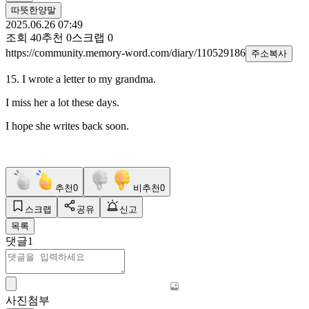
따뜻한양말
2025.06.26 07:49
조회
40
추천
0
스크랩
0
https://community.memory-word.com/diary/110529186
주소복사
15. I wrote a letter to my grandma.
I miss her a lot these days.
I hope she writes back soon.
추천
0
비추천
0
스크랩
공유
신고
목록
댓글
1
사진첨부