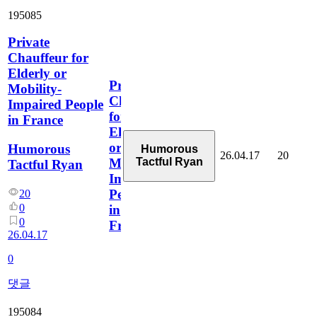
195085
Private
Chauffeur for
Elderly or
Private
Mobility-
Chauffeur
Impaired People
for
in France
Elderly
or
Humorous
Humorous
26.04.17
20
Tactful Ryan
Mobility-
Tactful Ryan
Impaired
People
20
0
in
0
France
26.04.17
0
댓글
195084