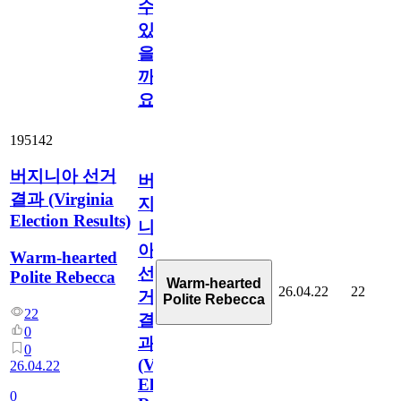
수
있
을
까
요?
195142
버지니아 선거
버
결과 (Virginia
지
Election Results)
니
아
Warm-hearted
선
Polite Rebecca
Warm-hearted
26.04.22
22
거
Polite Rebecca
22
결
0
과
0
(Virginia
26.04.22
Election
0