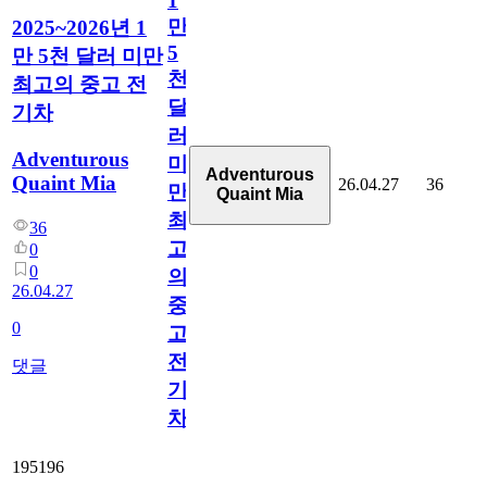
1
만
2025~2026년 1
5
만 5천 달러 미만
천
최고의 중고 전
달
기차
러
Adventurous
미
Adventurous
Quaint Mia
26.04.27
36
만
Quaint Mia
최
36
고
0
0
의
26.04.27
중
0
고
전
댓글
기
차
195196