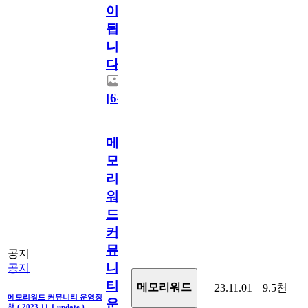
이
됩
니
다.
[
64
]
메
모
리
워
드
커
뮤
공지
니
공지
티
메모리워드
23.11.01
9.5천
메모리워드 커뮤니티 운영정
운
책 ( 2023.11.1 update )