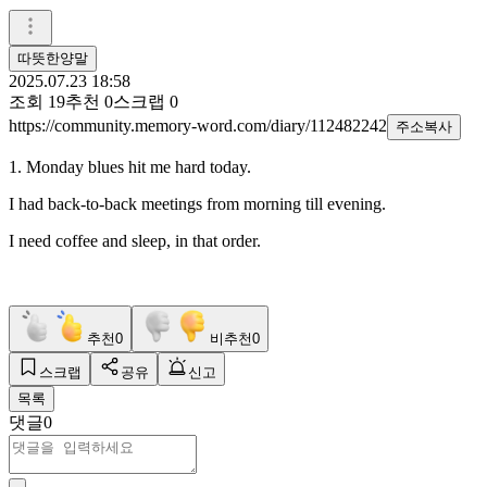
따뜻한양말
2025.07.23 18:58
조회
19
추천
0
스크랩
0
https://community.memory-word.com/diary/112482242
주소복사
1. Monday blues hit me hard today.
I had back-to-back meetings from morning till evening.
I need coffee and sleep, in that order.
추천
0
비추천
0
스크랩
공유
신고
목록
댓글
0