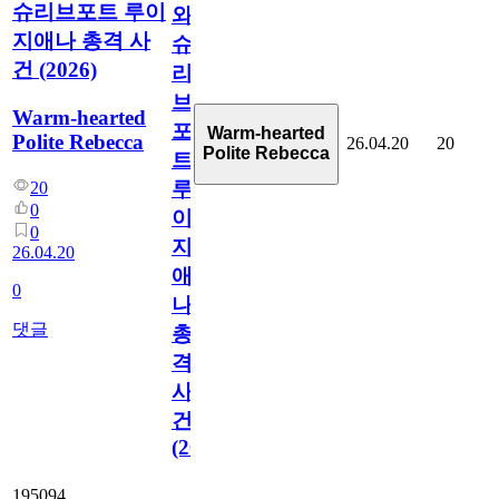
슈리브포트 루이
와
지애나 총격 사
슈
건 (2026)
리
브
Warm-hearted
포
Warm-hearted
Polite Rebecca
26.04.20
20
Polite Rebecca
트
루
20
0
이
0
지
26.04.20
애
0
나
댓글
총
격
사
건
(2026)
195094