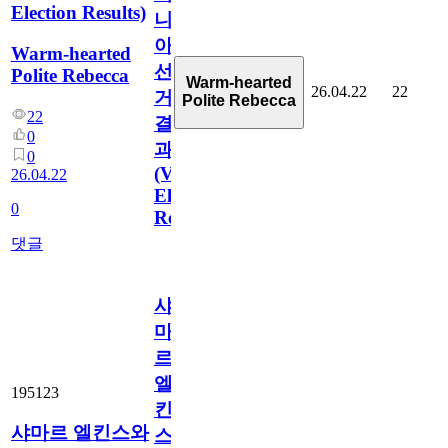
Election Results)
니
아
Warm-hearted
선
Polite Rebecca
Warm-hearted
26.04.22
22
거
Polite Rebecca
22
결
0
과
0
(Virginia
26.04.22
Election
0
Results)
댓글
샤
마
르
엘
195123
킨
샤마르 엘킨스와
스