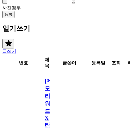
사진첨부
등록
일기쓰기
글쓰기
제
번호
글쓴이
등록일
조회
목
[메
모
리
워
드
X
타