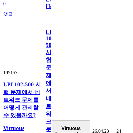
0
How
댓글
LPI
102-
500
시
험
문
195153
제
에
LPI 102-500 시
서
험 문제에서 네
네
트워크 문제를
트
어떻게 관리할
워
수 있을까요?
크
Virtuous
Virtuous
문
26.04.23
24