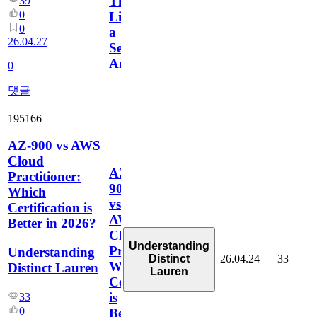
Think
39
0
Like
0
a
26.04.27
Security
Analyst
0
댓글
195166
AZ-900 vs AWS
Cloud
AZ-
Practitioner:
900
Which
vs
Certification is
AWS
Better in 2026?
Cloud
Understanding
Practitioner:
Understanding
26.04.24
33
Distinct
Which
Distinct Lauren
Lauren
Certification
is
33
0
Better