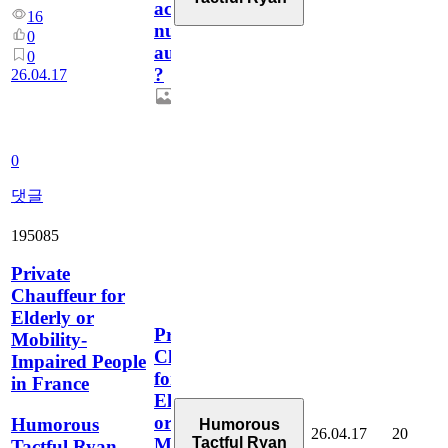
accessibilité
16
numérique
0
aujourd’hui
0
?
26.04.17
0
댓글
195085
Private
Chauffeur for
Elderly or
Private
Mobility-
Chauffeur
Impaired People
for
in France
Elderly
or
Humorous
Humorous
26.04.17
20
Tactful Ryan
Mobility-
Tactful Ryan