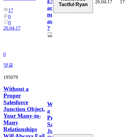
Expert
26.04.17
17
Tactful Ryan
accessibilité
17
numérique
0
aujourd’hui
0
?
26.04.17
0
댓글
195079
Without a
Proper
Salesforce
Without
Junction Object,
a
Your Many-to-
Proper
Many
Salesforce
Relationships
Junction
Will Always Fail