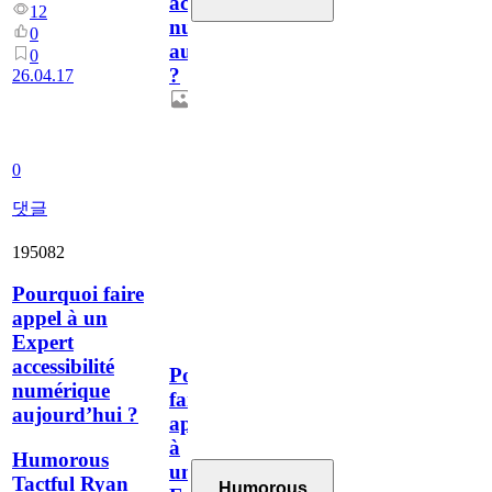
accessibilité
12
numérique
0
aujourd’hui
0
?
26.04.17
0
댓글
195082
Pourquoi faire
appel à un
Expert
accessibilité
Pourquoi
numérique
faire
aujourd’hui ?
appel
à
Humorous
un
Tactful Ryan
Humorous