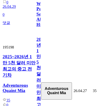
0
What
26.04.29
People
Search
0
About
댓글
Him
2025~2026
년
195198
1
만
2025~2026년 1
5
만 5천 달러 미만
천
최고의 중고 전
달
기차
러
Adventurous
미
Adventurous
Quaint Mia
26.04.27
35
만
Quaint Mia
최
35
고
0