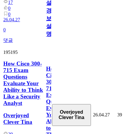
17
설
0
경
0
보
26.04.27
설
0
명)
댓글
195195
How Cisco 300-
How
715 Exam
Cisco
Questions
300-
Evaluate Your
715
Ability to Think
Exam
Like a Security
Questions
Analyst
Evaluate
Overjoyed
Your
26.04.27
39
Overjoyed
Clever Tina
Ability
Clever Tina
to