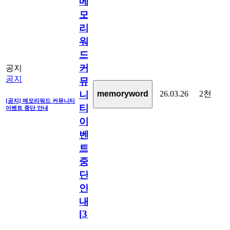
메
모
리
워
드
커
공지
공지
뮤
26.03.26
2천
memoryword
니
[공지] 메모리워드 커뮤니티
티
이벤트 중단 안내
이
벤
트
중
단
안
내
[
31
]