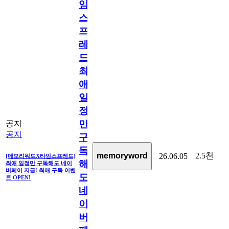
임
스
프
레
드]
최
애
일
정
만
공지
공지
구
독
2.5천
memoryword
26.06.05
[메모리워드X타임스프레드]
해
최애 일정만 구독해도 네이
버페이 지급! 최애 구독 이벤
도
트 OPEN!
네
이
버