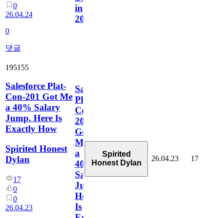
0
in
26.04.24
2026?
0
댓글
195155
Salesforce Plat-
Salesforce
Con-201 Got Me
Plat-
a 40% Salary
Con-
Jump. Here Is
201
Exactly How
Got
Me
Spirited Honest
a
Spirited
26.04.23
17
Dylan
Honest Dylan
40%
Salary
17
Jump.
0
Here
0
Is
26.04.23
Exactly