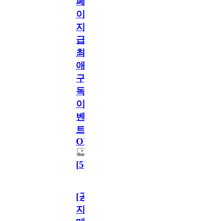
페
이
지
급!
최
애
구
독
이
벤
트
OPEN!
[
5
]
[공
지]