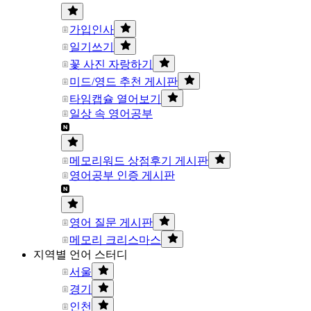
가입인사
일기쓰기
꽃 사진 자랑하기
미드/영드 추천 게시판
타임캡슐 열어보기
일상 속 영어공부
메모리워드 상점후기 게시판
영어공부 인증 게시판
영어 질문 게시판
메모리 크리스마스
지역별 언어 스터디
서울
경기
인천