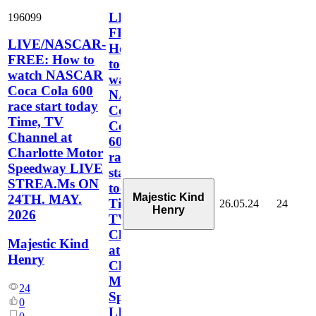
LIVE/NASCAR-
196099
FREE:
LIVE/NASCAR-
How
FREE: How to
to
watch NASCAR
watch
Coca Cola 600
NASCAR
race start today
Coca
Time, TV
Cola
Channel at
600
Charlotte Motor
race
Speedway LIVE
start
STREA.Ms ON
today
Majestic Kind
24TH. MAY.
Time,
26.05.24
24
Henry
2026
TV
Channel
Majestic Kind
at
Henry
Charlotte
Motor
24
Speedway
0
LIVE