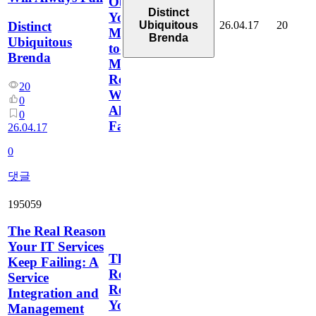
Object,
Distinct
Your
26.04.17
20
Distinct
Ubiquitous
Many-
Brenda
Ubiquitous
to-
Brenda
Many
Relationships
20
Will
0
Always
0
Fail
26.04.17
0
댓글
195059
The Real Reason
Your IT Services
The
Keep Failing: A
Real
Service
Reason
Integration and
Your
Management