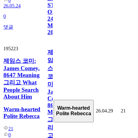
0
STREA.Ms
26.05.24
ON
0
24TH.
MAY.
댓글
2026
195223
제
임
제임스 코미:
James Comey,
스
8647 Meaning
코
그리고 What
미:
People Search
James
About Him
Comey,
8647
Warm-hearted
Warm-hearted
26.04.29
21
Meaning
Polite Rebecca
Polite Rebecca
그
리
21
0
고