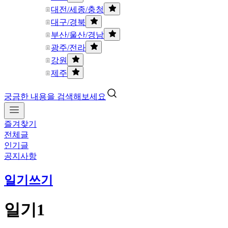
대전/세종/충청
대구/경북
부산/울산/경남
광주/전라
강원
제주
궁금한 내용을 검색해보세요
즐겨찾기
전체글
인기글
공지사항
일기쓰기
일기1