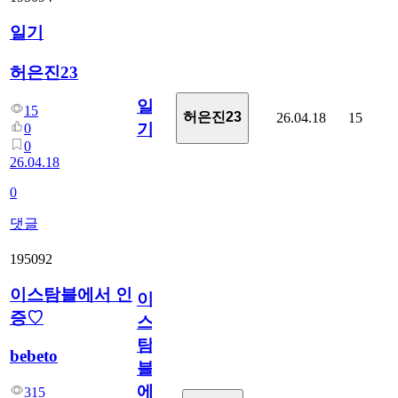
일기
허은진23
일
15
허은진23
26.04.18
15
기
0
0
26.04.18
0
댓글
195092
이스탐블에서 인
이
증♡
스
탐
bebeto
블
에
315