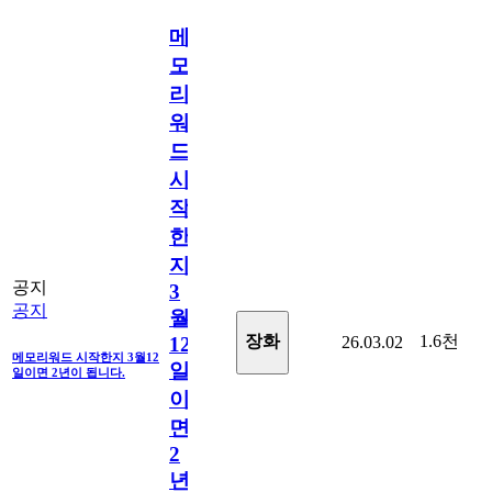
메
모
리
워
드
시
작
한
지
공지
3
공지
월
1.6천
장화
26.03.02
12
메모리워드 시작한지 3월12
일
일이면 2년이 됩니다.
이
면
2
년