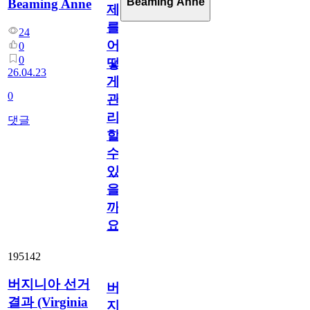
Beaming Anne
Beaming Anne
제
를
24
어
0
0
떻
26.04.23
게
0
관
리
댓글
할
수
있
을
까
요?
195142
버지니아 선거
버
결과 (Virginia
지