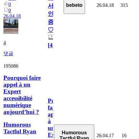
0
26.04.18
315
bebeto
서
0
인
26.04.18
증
♡
4
[
4
]
댓글
195086
Pourquoi faire
appel à un
Expert
accessibilité
Pourquoi
numérique
faire
aujourd’hui ?
appel
à
Humorous
un
Tactful Ryan
Humorous
Expert
26.04.17
16
Tactful Ryan