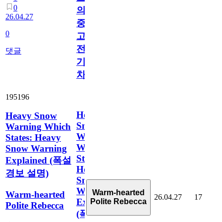
0
의
26.04.27
중
0
고
전
댓글
기
차
195196
Heavy
Heavy Snow
Snow
Warning Which
Warning
States: Heavy
Which
Snow Warning
States:
Explained (폭설
Heavy
경보 설명)
Snow
Warning
Warm-hearted
Warm-hearted
26.04.27
17
Explained
Polite Rebecca
Polite Rebecca
(폭