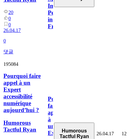
Impaired
People
20
0
in
0
France
26.04.17
0
댓글
195084
Pourquoi faire
appel à un
Expert
accessibilité
Pourquoi
numérique
faire
aujourd’hui ?
appel
à
Humorous
un
Tactful Ryan
Humorous
Expert
26.04.17
12
Tactful Ryan